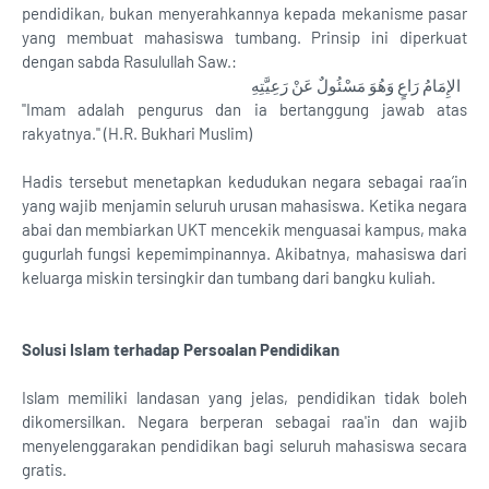
pendidikan, bukan menyerahkannya kepada mekanisme pasar
yang membuat mahasiswa tumbang. Prinsip ini diperkuat
dengan sabda Rasulullah Saw.:
الإِمَامُ رَاعٍ وَهُوَ مَسْئُولٌ عَنْ رَعِيَّتِهِ
"Imam adalah pengurus dan ia bertanggung jawab atas
rakyatnya." (H.R. Bukhari Muslim)
Hadis tersebut menetapkan kedudukan negara sebagai raa’in
yang wajib menjamin seluruh urusan mahasiswa. Ketika negara
abai dan membiarkan UKT mencekik menguasai kampus, maka
gugurlah fungsi kepemimpinannya. Akibatnya, mahasiswa dari
keluarga miskin tersingkir dan tumbang dari bangku kuliah.
Solusi Islam terhadap Persoalan Pendidikan
Islam memiliki landasan yang jelas, pendidikan tidak boleh
dikomersilkan. Negara berperan sebagai raa'in dan wajib
menyelenggarakan pendidikan bagi seluruh mahasiswa secara
gratis.