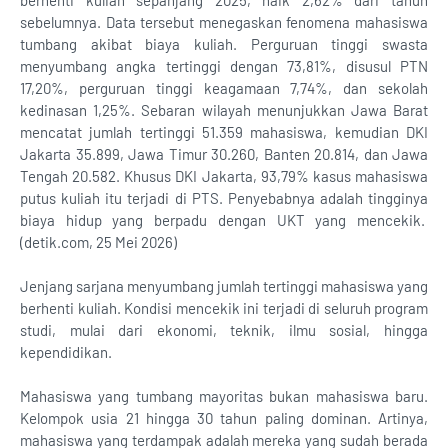
berhenti kuliah sepanjang 2025, naik 2,62% dari tahun
sebelumnya. Data tersebut menegaskan fenomena mahasiswa
tumbang akibat biaya kuliah. Perguruan tinggi swasta
menyumbang angka tertinggi dengan 73,81%, disusul PTN
17,20%, perguruan tinggi keagamaan 7,74%, dan sekolah
kedinasan 1,25%. Sebaran wilayah menunjukkan Jawa Barat
mencatat jumlah tertinggi 51.359 mahasiswa, kemudian DKI
Jakarta 35.899, Jawa Timur 30.260, Banten 20.814, dan Jawa
Tengah 20.582. Khusus DKI Jakarta, 93,79% kasus mahasiswa
putus kuliah itu terjadi di PTS. Penyebabnya adalah tingginya
biaya hidup yang berpadu dengan UKT yang mencekik.
(detik.com, 25 Mei 2026)
Jenjang sarjana menyumbang jumlah tertinggi mahasiswa yang
berhenti kuliah. Kondisi mencekik ini terjadi di seluruh program
studi, mulai dari ekonomi, teknik, ilmu sosial, hingga
kependidikan.
Mahasiswa yang tumbang mayoritas bukan mahasiswa baru.
Kelompok usia 21 hingga 30 tahun paling dominan. Artinya,
mahasiswa yang terdampak adalah mereka yang sudah berada