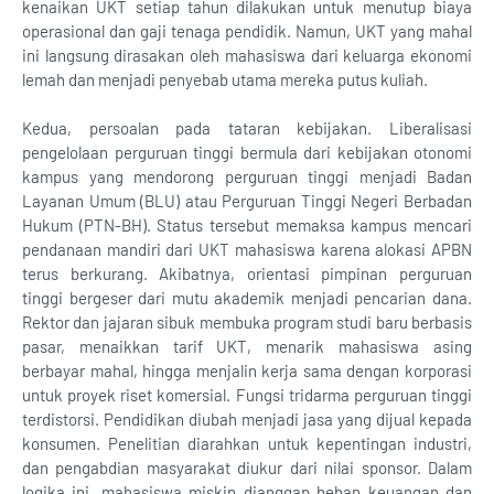
kenaikan UKT setiap tahun dilakukan untuk menutup biaya
operasional dan gaji tenaga pendidik. Namun, UKT yang mahal
ini langsung dirasakan oleh mahasiswa dari keluarga ekonomi
lemah dan menjadi penyebab utama mereka putus kuliah.
Kedua, persoalan pada tataran kebijakan. Liberalisasi
pengelolaan perguruan tinggi bermula dari kebijakan otonomi
kampus yang mendorong perguruan tinggi menjadi Badan
Layanan Umum (BLU) atau Perguruan Tinggi Negeri Berbadan
Hukum (PTN-BH). Status tersebut memaksa kampus mencari
pendanaan mandiri dari UKT mahasiswa karena alokasi APBN
terus berkurang. Akibatnya, orientasi pimpinan perguruan
tinggi bergeser dari mutu akademik menjadi pencarian dana.
Rektor dan jajaran sibuk membuka program studi baru berbasis
pasar, menaikkan tarif UKT, menarik mahasiswa asing
berbayar mahal, hingga menjalin kerja sama dengan korporasi
untuk proyek riset komersial. Fungsi tridarma perguruan tinggi
terdistorsi. Pendidikan diubah menjadi jasa yang dijual kepada
konsumen. Penelitian diarahkan untuk kepentingan industri,
dan pengabdian masyarakat diukur dari nilai sponsor. Dalam
logika ini, mahasiswa miskin dianggap beban keuangan dan