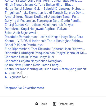
Konten Kreator Wajib NIB: Perlindungan atau Perlua...
Hijrah Menuju Islam Kaffah : Bukan Hijrah Biasa
Harga Mahal Sebuah Gelar: Subsidi Dipangkas, Mahas...
Tingginya Angka Kematian Ibu di Tengah Surplus Dok...
Ambisi 'Israel Raya': Ketika Al-Aqsa dan Tanah Pal...
Bullying di Pesantren, Tantangan Berat Dunia Pendi...
Energi Bukan Komoditas, Melainkan Hak Rakyat
Demokrasi Gagal Menjawab Aspirasi Rakyat
Salah Arah Sejak Awal
Paradoks Pemadaman Listrik di Negeri Kaya Batu Bara
Kasus HIV/AIDS di Indonesia Terus Meningkat Seirin...
Badai PHK dan Pemicunya
Zina Dipamerkan, Taat Ditunda: Generasi Mau Dibawa...
Dinamika Hubungan Penguasa dan Rakyat: Menakar Kri...
Gencatan Untuk Damai Hanya Ilusi
Gencatan Senjata Menyisakan Keraguan
Solusi Mewujudkan Kedaulatan Energi
Kasus Narkoba Meningkat, Buah Dari Sistem yang Rusak
►
Juli
(133)
►
Agustus
(33)
Responsive Advertisement
Home
Tentang Kami