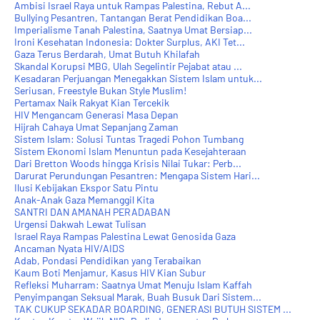
Ambisi Israel Raya untuk Rampas Palestina, Rebut A...
Bullying Pesantren, Tantangan Berat Pendidikan Boa...
Imperialisme Tanah Palestina, Saatnya Umat Bersiap...
Ironi Kesehatan Indonesia: Dokter Surplus, AKI Tet...
Gaza Terus Berdarah, Umat Butuh Khilafah
Skandal Korupsi MBG, Ulah Segelintir Pejabat atau ...
Kesadaran Perjuangan Menegakkan Sistem Islam untuk...
Seriusan, Freestyle Bukan Style Muslim!
Pertamax Naik Rakyat Kian Tercekik
HIV Mengancam Generasi Masa Depan
Hijrah Cahaya Umat Sepanjang Zaman
Sistem Islam: Solusi Tuntas Tragedi Pohon Tumbang
Sistem Ekonomi Islam Menuntun pada Kesejahteraan
Dari Bretton Woods hingga Krisis Nilai Tukar: Perb...
Darurat Perundungan Pesantren: Mengapa Sistem Hari...
Ilusi Kebijakan Ekspor Satu Pintu
Anak-Anak Gaza Memanggil Kita
SANTRI DAN AMANAH PERADABAN
Urgensi Dakwah Lewat Tulisan
Israel Raya Rampas Palestina Lewat Genosida Gaza
Ancaman Nyata HIV/AIDS
Adab, Pondasi Pendidikan yang Terabaikan
Kaum Boti Menjamur, Kasus HIV Kian Subur
Refleksi Muharram: Saatnya Umat Menuju Islam Kaffah
Penyimpangan Seksual Marak, Buah Busuk Dari Sistem...
TAK CUKUP SEKADAR BOARDING, GENERASI BUTUH SISTEM ...