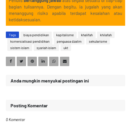
Penulis
bertanggung jawab
atas segala sesuatu di tiap-tiap
bagian tulisannya. Dengan begitu, ia jugalah yang akan
menanggung risiko apabila terdapat kesalahan atau
ketidaksesuaian.
Tags
biaya pendidikan
kapitalisme
khalifah
khilafah
komersialisasi pendidikan
penguasa dzalim
sekularisme
sistem islam
syariah islam
ukt
Anda mungkin menyukai postingan ini
Posting Komentar
0 Komentar