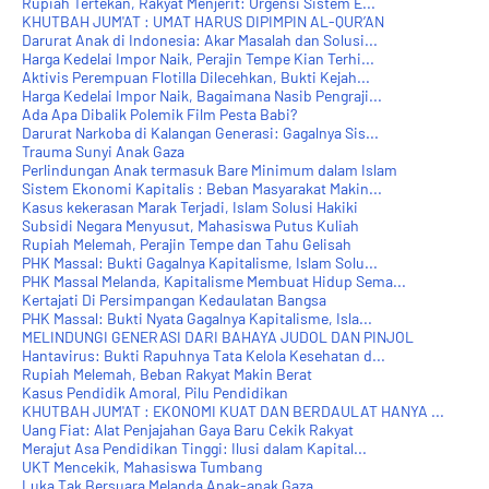
Rupiah Tertekan, Rakyat Menjerit: Urgensi Sistem E...
KHUTBAH JUM'AT : UMAT HARUS DIPIMPIN AL-QUR’AN
Darurat Anak di Indonesia: Akar Masalah dan Solusi...
Harga Kedelai Impor Naik, Perajin Tempe Kian Terhi...
Aktivis Perempuan Flotilla Dilecehkan, Bukti Kejah...
Harga Kedelai Impor Naik, Bagaimana Nasib Pengraji...
Ada Apa Dibalik Polemik Film Pesta Babi?
Darurat Narkoba di Kalangan Generasi: Gagalnya Sis...
Trauma Sunyi Anak Gaza
Perlindungan Anak termasuk Bare Minimum dalam Islam
Sistem ‎Ekonomi Kapitalis : Beban Masyarakat Makin...
Kasus kekerasan Marak Terjadi, Islam Solusi Hakiki
Subsidi Negara Menyusut, Mahasiswa Putus Kuliah
Rupiah Melemah, Perajin Tempe dan Tahu Gelisah
PHK Massal: Bukti Gagalnya Kapitalisme, Islam Solu...
PHK Massal Melanda, Kapitalisme Membuat Hidup Sema...
Kertajati Di Persimpangan Kedaulatan Bangsa
PHK Massal: Bukti Nyata Gagalnya Kapitalisme, Isla...
MELINDUNGI GENERASI DARI BAHAYA JUDOL DAN PINJOL
Hantavirus: Bukti Rapuhnya Tata Kelola Kesehatan d...
Rupiah Melemah, Beban Rakyat Makin Berat
Kasus Pendidik Amoral, Pilu Pendidikan
KHUTBAH JUM'AT : EKONOMI KUAT DAN BERDAULAT HANYA ...
Uang Fiat: Alat Penjajahan Gaya Baru Cekik Rakyat
Merajut Asa Pendidikan Tinggi: Ilusi dalam Kapital...
UKT Mencekik, Mahasiswa Tumbang
Luka Tak Bersuara Melanda Anak-anak Gaza