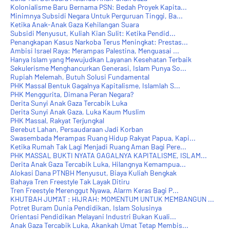
Kolonialisme Baru Bernama PSN: Bedah Proyek Kapita...
Minimnya Subsidi Negara Untuk Perguruan Tinggi, Ba...
Ketika Anak-Anak Gaza Kehilangan Suara
Subsidi Menyusut, Kuliah Kian Sulit: Ketika Pendid...
Penangkapan Kasus Narkoba Terus Meningkat: Prestas...
Ambisi Israel Raya: Merampas Palestina, Menguasai ...
Hanya Islam yang Mewujudkan Layanan Kesehatan Terbaik
Sekulerisme Menghancurkan Generasi, Islam Punya So...
Rupiah Melemah, Butuh Solusi Fundamental
PHK Massal Bentuk Gagalnya Kapitalisme, Islamlah S...
PHK Menggurita, Dimana Peran Negara?
Derita Sunyi Anak Gaza Tercabik Luka
Derita Sunyi Anak Gaza, Luka Kaum Muslim
PHK Massal, Rakyat Terjungkal
Berebut Lahan, Persaudaraan Jadi Korban
Swasembada Merampas Ruang Hidup Rakyat Papua, Kapi...
Ketika Rumah Tak Lagi Menjadi Ruang Aman Bagi Pere...
PHK MASSAL BUKTI NYATA GAGALNYA KAPITALISME, ISLAM...
Derita Anak Gaza Tercabik Luka, Hilangnya Kemampua...
Alokasi Dana PTNBH Menyusut, Biaya Kuliah Bengkak
Bahaya Tren Freestyle Tak Layak Ditiru
Tren Freestyle Merenggut Nyawa, Alarm Keras Bagi P...
KHUTBAH JUM'AT : HIJRAH: MOMENTUM UNTUK MEMBANGUN ...
Potret Buram Dunia Pendidikan, Islam Solusinya
Orientasi Pendidikan Melayani Industri Bukan Kuali...
Anak Gaza Tercabik Luka, Akankah Umat Tetap Membis...