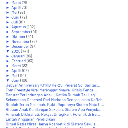
►
Maret
(79)
►
April
(70)
►
Mei
(92)
►
Juni
(72)
►
Juli
(81)
►
Agustus
(102)
►
September
(91)
►
Oktober
(94)
►
November
(98)
►
Desember
(97)
▼
2026
(741)
►
Januari
(86)
►
Februari
(83)
►
Maret
(83)
►
April
(103)
►
Mei
(114)
▼
Juni
(106)
Gebyar Anniversary KMKB Ke-25: Pererat Solidaritas...
Tren Freestyle Viral Merenggut Nyawa, Krisis Penga...
Darurat Perlindungan Anak : Ketika Rumah Tak Lagi ...
Selamatkan Generasi Dari Narkoba Dengan Islam Kaffah
Rupiah Terus Melemah, Bukti Rapuhnya Sistem Mata U...
Ribuan Anak Kehilangan Sekolah, Sistem Apa Penyeba...
Amanah Dikhianati, Rakyat Dirugikan: Polemik di Ba...
Lintah Anggaran Pendidikan
Ritual Razia Miras Hanya Kosmetik di Sistem Sekule...