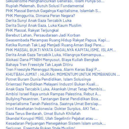
Sekulerisme Menghancurkan Generasi, Islam Punya So...
Rupiah Melemah, Butuh Solusi Fundamental
PHK Massal Bentuk Gagalnya Kapitalisme, Islamlah S...
PHK Menggurita, Dimana Peran Negara?
Derita Sunyi Anak Gaza Tercabik Luka
Derita Sunyi Anak Gaza, Luka Kaum Muslim
PHK Massal, Rakyat Terjungkal
Berebut Lahan, Persaudaraan Jadi Korban
Swasembada Merampas Ruang Hidup Rakyat Papua, Kapi...
Ketika Rumah Tak Lagi Menjadi Ruang Aman Bagi Pere...
PHK MASSAL BUKTI NYATA GAGALNYA KAPITALISME, ISLAM...
Derita Anak Gaza Tercabik Luka, Hilangnya Kemampua...
Alokasi Dana PTNBH Menyusut, Biaya Kuliah Bengkak
Bahaya Tren Freestyle Tak Layak Ditiru
Tren Freestyle Merenggut Nyawa, Alarm Keras Bagi P...
KHUTBAH JUM'AT : HIJRAH: MOMENTUM UNTUK MEMBANGUN ...
Potret Buram Dunia Pendidikan, Islam Solusinya
Orientasi Pendidikan Melayani Industri Bukan Kuali...
Anak Gaza Tercabik Luka, Akankah Umat Tetap Membis...
Ambisi Israel Raya untuk Rampas Palestina, Rebut A...
Bullying Pesantren, Tantangan Berat Pendidikan Boa...
Imperialisme Tanah Palestina, Saatnya Umat Bersiap...
Ironi Kesehatan Indonesia: Dokter Surplus, AKI Tet...
Gaza Terus Berdarah, Umat Butuh Khilafah
Skandal Korupsi MBG, Ulah Segelintir Pejabat atau ...
Kesadaran Perjuangan Menegakkan Sistem Islam untuk...
Seriusan, Freestyle Bukan Style Muslim!