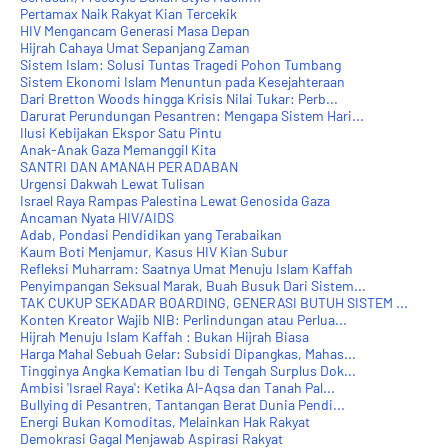
Pertamax Naik Rakyat Kian Tercekik
HIV Mengancam Generasi Masa Depan
Hijrah Cahaya Umat Sepanjang Zaman
Sistem Islam: Solusi Tuntas Tragedi Pohon Tumbang
Sistem Ekonomi Islam Menuntun pada Kesejahteraan
Dari Bretton Woods hingga Krisis Nilai Tukar: Perb...
Darurat Perundungan Pesantren: Mengapa Sistem Hari...
Ilusi Kebijakan Ekspor Satu Pintu
Anak-Anak Gaza Memanggil Kita
SANTRI DAN AMANAH PERADABAN
Urgensi Dakwah Lewat Tulisan
Israel Raya Rampas Palestina Lewat Genosida Gaza
Ancaman Nyata HIV/AIDS
Adab, Pondasi Pendidikan yang Terabaikan
Kaum Boti Menjamur, Kasus HIV Kian Subur
Refleksi Muharram: Saatnya Umat Menuju Islam Kaffah
Penyimpangan Seksual Marak, Buah Busuk Dari Sistem...
TAK CUKUP SEKADAR BOARDING, GENERASI BUTUH SISTEM ...
Konten Kreator Wajib NIB: Perlindungan atau Perlua...
Hijrah Menuju Islam Kaffah : Bukan Hijrah Biasa
Harga Mahal Sebuah Gelar: Subsidi Dipangkas, Mahas...
Tingginya Angka Kematian Ibu di Tengah Surplus Dok...
Ambisi 'Israel Raya': Ketika Al-Aqsa dan Tanah Pal...
Bullying di Pesantren, Tantangan Berat Dunia Pendi...
Energi Bukan Komoditas, Melainkan Hak Rakyat
Demokrasi Gagal Menjawab Aspirasi Rakyat