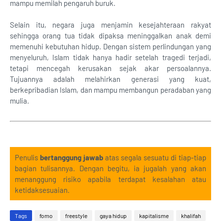
mampu memilah pengaruh buruk.
Selain itu, negara juga menjamin kesejahteraan rakyat
sehingga orang tua tidak dipaksa meninggalkan anak demi
memenuhi kebutuhan hidup. Dengan sistem perlindungan yang
menyeluruh, Islam tidak hanya hadir setelah tragedi terjadi,
tetapi mencegah kerusakan sejak akar persoalannya.
Tujuannya adalah melahirkan generasi yang kuat,
berkepribadian Islam, dan mampu membangun peradaban yang
mulia.
Penulis
bertanggung jawab
atas segala sesuatu di tiap-tiap
bagian tulisannya. Dengan begitu, ia jugalah yang akan
menanggung risiko apabila terdapat kesalahan atau
ketidaksesuaian.
Tags
fomo
freestyle
gaya hidup
kapitalisme
khalifah