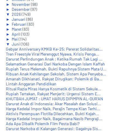
►
November
(98)
►
Desember
(97)
▼
2026
(749)
►
Januari
(86)
►
Februari
(83)
►
Maret
(83)
►
April
(103)
►
Mei
(114)
▼
Juni
(106)
Gebyar Anniversary KMKB Ke-25: Pererat Solidaritas...
Tren Freestyle Viral Merenggut Nyawa, Krisis Penga...
Darurat Perlindungan Anak : Ketika Rumah Tak Lagi ...
Selamatkan Generasi Dari Narkoba Dengan Islam Kaffah
Rupiah Terus Melemah, Bukti Rapuhnya Sistem Mata U...
Ribuan Anak Kehilangan Sekolah, Sistem Apa Penyeba...
Amanah Dikhianati, Rakyat Dirugikan: Polemik di Ba...
Lintah Anggaran Pendidikan
Ritual Razia Miras Hanya Kosmetik di Sistem Sekule...
Rupiah Tertekan, Rakyat Menjerit: Urgensi Sistem E...
KHUTBAH JUM'AT : UMAT HARUS DIPIMPIN AL-QUR’AN
Darurat Anak di Indonesia: Akar Masalah dan Solusi...
Harga Kedelai Impor Naik, Perajin Tempe Kian Terhi...
Aktivis Perempuan Flotilla Dilecehkan, Bukti Kejah...
Harga Kedelai Impor Naik, Bagaimana Nasib Pengraji...
Ada Apa Dibalik Polemik Film Pesta Babi?
Darurat Narkoba di Kalangan Generasi: Gagalnya Sis...