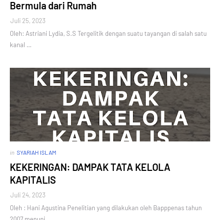
Bermula dari Rumah
Juli 25, 2023
Oleh: Astriani Lydia, S.S Tergelitik dengan suatu tayangan di salah satu
kanal …
in
SYARIAH ISLAM
KEKERINGAN: DAMPAK TATA KELOLA
KAPITALIS
Juli 24, 2023
Oleh : Hani Agustina Penelitian yang dilakukan oleh Bapppenas tahun
2007 menunj…