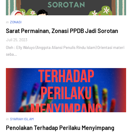
in
ZONASI
Sarat Permainan, Zonasi PPDB Jadi Sorotan
Juli 25, 2023
Oleh : Elly Waluyo (Anggota Aliansi Penulis Rindu Islam) Orientasi materi
seba…
in
SYARIAH ISLAM
Penolakan Terhadap Perilaku Menyimpang