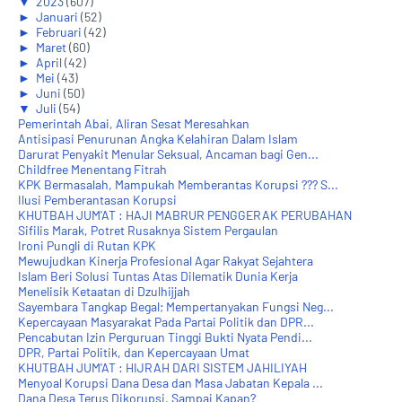
▼
2023
(607)
►
Januari
(52)
►
Februari
(42)
►
Maret
(60)
►
April
(42)
►
Mei
(43)
►
Juni
(50)
▼
Juli
(54)
Pemerintah Abai, Aliran Sesat Meresahkan
Antisipasi Penurunan Angka Kelahiran Dalam Islam
Darurat Penyakit Menular Seksual, Ancaman bagi Gen...
Childfree Menentang Fitrah
KPK Bermasalah, Mampukah Memberantas Korupsi ??? S...
Ilusi Pemberantasan Korupsi
KHUTBAH JUM'AT : HAJI MABRUR PENGGERAK PERUBAHAN
Sifilis Marak, Potret Rusaknya Sistem Pergaulan
Ironi Pungli di Rutan KPK
Mewujudkan Kinerja Profesional Agar Rakyat Sejahtera
Islam Beri Solusi Tuntas Atas Dilematik Dunia Kerja
Menelisik Ketaatan di Dzulhijjah
Sayembara Tangkap Begal; Mempertanyakan Fungsi Neg...
Kepercayaan Masyarakat Pada Partai Politik dan DPR...
Pencabutan Izin Perguruan Tinggi Bukti Nyata Pendi...
DPR, Partai Politik, dan Kepercayaan Umat
KHUTBAH JUM'AT : HIJRAH DARI SISTEM JAHILIYAH
Menyoal Korupsi Dana Desa dan Masa Jabatan Kepala ...
Dana Desa Terus Dikorupsi, Sampai Kapan?