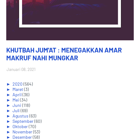
KHUTBAH JUM'AT : MENEGAKKAN AMAR
MAKRUF NAHI MUNGKAR
Januari 08, 2021
►
2020
(564)
►
Maret
(3)
►
April
(36)
►
Mei
(34)
►
Juni
(118)
►
Juli
(69)
►
Agustus
(63)
►
September
(60)
►
Oktober
(70)
►
November
(53)
►
Desember
(58)