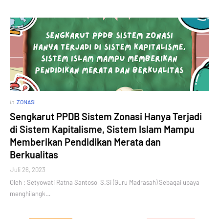
in
ZONASI
Sengkarut PPDB Sistem Zonasi Hanya Terjadi
di Sistem Kapitalisme, Sistem Islam Mampu
Memberikan Pendidikan Merata dan
Berkualitas
Juli 26, 2023
Oleh : Setyowati Ratna Santoso, S.Si (Guru Madrasah) Sebagai upaya
menghilangk…