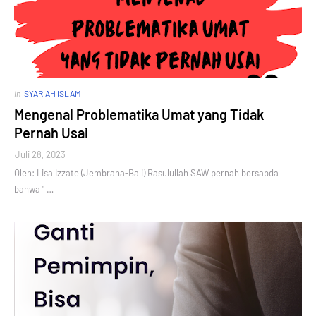
in
SYARIAH ISLAM
Mengenal Problematika Umat yang Tidak
Pernah Usai
Juli 28, 2023
Oleh: Lisa Izzate (Jembrana-Bali) Rasulullah SAW pernah bersabda
bahwa " …