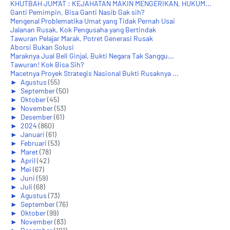
KHUTBAH JUM'AT : KEJAHATAN MAKIN MENGERIKAN, HUKUM...
Ganti Pemimpin, Bisa Ganti Nasib Gak sih?
Mengenal Problematika Umat yang Tidak Pernah Usai
Jalanan Rusak, Kok Pengusaha yang Bertindak
Tawuran Pelajar Marak, Potret Generasi Rusak
Aborsi Bukan Solusi
Maraknya Jual Beli Ginjal, Bukti Negara Tak Sanggu...
Tawuran! Kok Bisa Sih?
Macetnya Proyek Strategis Nasional Bukti Rusaknya ...
►
Agustus
(55)
►
September
(50)
►
Oktober
(45)
►
November
(53)
►
Desember
(61)
►
2024
(860)
►
Januari
(61)
►
Februari
(53)
►
Maret
(78)
►
April
(42)
►
Mei
(67)
►
Juni
(59)
►
Juli
(68)
►
Agustus
(73)
►
September
(76)
►
Oktober
(99)
►
November
(83)