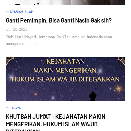
in
SYARIAH ISLAM
Ganti Pemimpin, Bisa Ganti Nasib Gak sih?
Juli 28, 2023
Oleh: Nur Hidayati (Jembrana-Bali) Tak lama lagi Indonesia akan
mengadakan pem…
in
TAKWA
KHUTBAH JUM'AT : KEJAHATAN MAKIN
MENGERIKAN, HUKUM ISLAM WAJIB