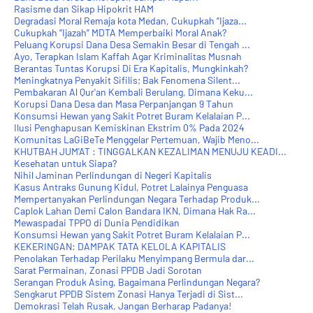
Rasisme dan Sikap Hipokrit HAM
Degradasi Moral Remaja kota Medan, Cukupkah “Ijaza...
Cukupkah “Ijazah” MDTA Memperbaiki Moral Anak?
Peluang Korupsi Dana Desa Semakin Besar di Tengah ...
Ayo, Terapkan Islam Kaffah Agar Kriminalitas Musnah
Berantas Tuntas Korupsi Di Era Kapitalis, Mungkinkah?
Meningkatnya Penyakit Sifilis; Bak Fenomena Silent...
Pembakaran Al Qur'an Kembali Berulang, Dimana Keku...
Korupsi Dana Desa dan Masa Perpanjangan 9 Tahun
Konsumsi Hewan yang Sakit Potret Buram Kelalaian P...
Ilusi Penghapusan Kemiskinan Ekstrim 0% Pada 2024
Komunitas LaGiBeTe Menggelar Pertemuan, Wajib Meno...
KHUTBAH JUM'AT : TINGGALKAN KEZALIMAN MENUJU KEADI...
Kesehatan untuk Siapa?
Nihil Jaminan Perlindungan di Negeri Kapitalis
Kasus Antraks Gunung Kidul, Potret Lalainya Penguasa
Mempertanyakan Perlindungan Negara Terhadap Produk...
Caplok Lahan Demi Calon Bandara IKN, Dimana Hak Ra...
Mewaspadai TPPO di Dunia Pendidikan
Konsumsi Hewan yang Sakit Potret Buram Kelalaian P...
KEKERINGAN: DAMPAK TATA KELOLA KAPITALIS
Penolakan Terhadap Perilaku Menyimpang Bermula dar...
Sarat Permainan, Zonasi PPDB Jadi Sorotan
Serangan Produk Asing, Bagaimana Perlindungan Negara?
Sengkarut PPDB Sistem Zonasi Hanya Terjadi di Sist...
Demokrasi Telah Rusak, Jangan Berharap Padanya!