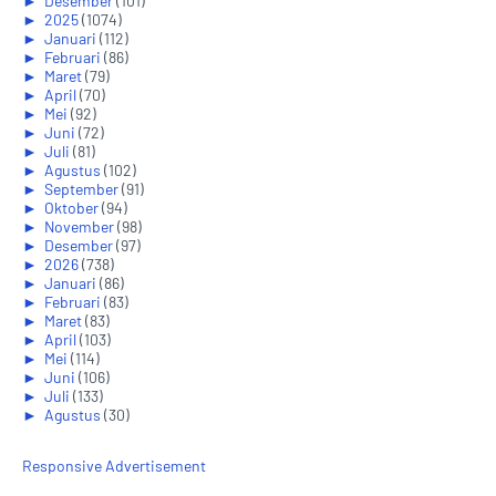
►
Desember
(101)
►
2025
(1074)
►
Januari
(112)
►
Februari
(86)
►
Maret
(79)
►
April
(70)
►
Mei
(92)
►
Juni
(72)
►
Juli
(81)
►
Agustus
(102)
►
September
(91)
►
Oktober
(94)
►
November
(98)
►
Desember
(97)
►
2026
(738)
►
Januari
(86)
►
Februari
(83)
►
Maret
(83)
►
April
(103)
►
Mei
(114)
►
Juni
(106)
►
Juli
(133)
►
Agustus
(30)
Responsive Advertisement