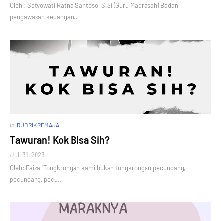
Oleh : Setyowati Ratna Santoso, S.Si (Guru Madrasah) Badan
pengawasan keuangan…
in
RUBRIK REMAJA
Tawuran! Kok Bisa Sih?
Juli 31, 2023
Oleh: Faiza "Tongkrongan kami bukan tongkrongan pecundang,
pecundang, pecu…