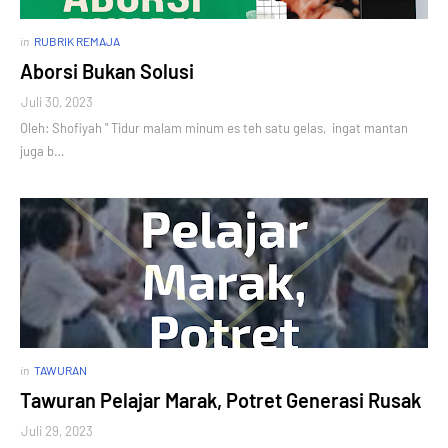
in
RUBRIK REMAJA
Aborsi Bukan Solusi
Juli 30, 2023
Oleh: Shofiyah " Tidur malam minum es teh satu gelas, ingat mantan
juga b…
in
TAWURAN
Tawuran Pelajar Marak, Potret Generasi Rusak
Juli 29, 2023