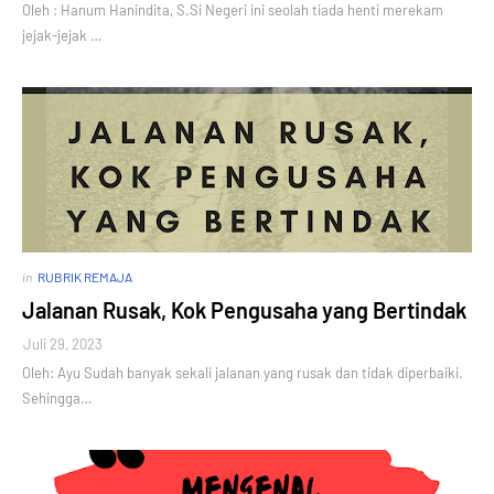
Oleh : Hanum Hanindita, S.Si Negeri ini seolah tiada henti merekam
jejak-jejak …
in
RUBRIK REMAJA
Jalanan Rusak, Kok Pengusaha yang Bertindak
Juli 29, 2023
Oleh: Ayu Sudah banyak sekali jalanan yang rusak dan tidak diperbaiki.
Sehingga…