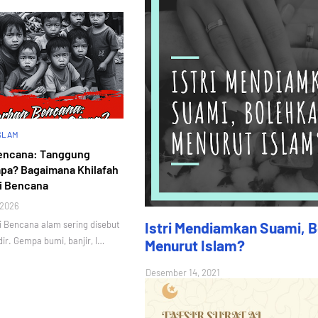
ISLAM
encana: Tanggung
pa? Bagaimana Khilafah
i Bencana
 2026
ti Bencana alam sering disebut
Istri Mendiamkan Suami, 
ir. Gempa bumi, banjir, l…
Menurut Islam?
Desember 14, 2021