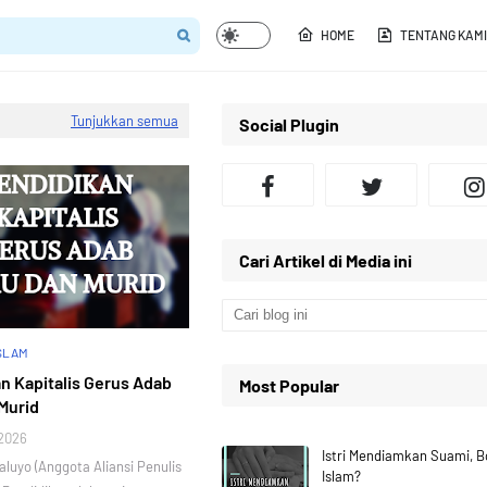
HOME
TENTANG KAMI
Tunjukkan semua
Social Plugin
Cari Artikel di Media ini
ISLAM
n Kapitalis Gerus Adab
Most Popular
Murid
 2026
Istri Mendiamkan Suami, 
Waluyo (Anggota Aliansi Penulis
Islam?