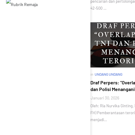
pencarian dan pertolong
42-500 …
in
UNDANG UNDANG
Draf Perpers: “Overl
dan Polisi Menangani
Januari 30, 2026
Oleh: Ria Nurvika Ginting
FH) Pemberantasan terori
menjadi…