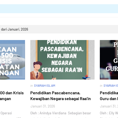
dari Januari, 2026
in
SYARIAH ISLAM
in
SYARIAH 
00 dan Krisis
Pendidikan Pascabencana,
Pendidika
bangan
Kewajiban Negara sebagai Raa‘in
Guru dan 
Januari 31, 2026
Januari 31,
 Operasi
Oleh : Anindya Vierdiana Sebagian besar
Oleh : Elly 