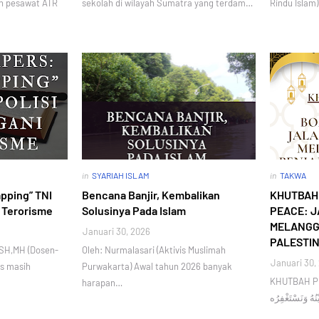
an pesawat ATR
sekolah di wilayah Sumatra yang terdam…
Rindu Islam
in
SYARIAH ISLAM
in
TAKWA
apping” TNI
Bencana Banjir, Kembalikan
KHUTBAH 
 Terorisme
Solusinya Pada Islam
PEACE: J
MELANGG
Januari 30, 2026
PALESTI
, SH,MH (Dosen-
Oleh: Nurmalasari (Aktivis Muslimah
Januari 30,
s masih
Purwakarta) Awal tahun 2026 banyak
KHUTBAH PERTAMA  نَحْمَدُهُ
harapan…