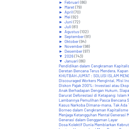
►
Februari
(86)
►
Maret
(79)
►
April
(70)
►
Mei
(92)
►
Juni
(72)
►
Juli
(81)
►
Agustus
(102)
►
September
(91)
►
Oktober
(94)
►
November
(98)
►
Desember
(97)
▼
2026
(743)
▼
Januari
(86)
Pendidikan dalam Cengkraman Kapital
Deretan Bencana Terus Mendera, Kapan I
KHUTBAH JUM'AT : SOLUSI ISLAM MENGA
Discouraged Workers Mengintai, Misi In
Diskon Pajak 200%: Investasi atau Eksp
Anak Berhadapan Dengan Hukum, Siapa 
Darurat Deforestasi di Ketapang: Islam K
Lambannya Pemulihan Pasca Bencana S
Kasus Narkoba Dimana-mana, Tak Ada T
Borneo dalam Cengkraman Kapitalisme :
Menjaga Ketangguhan Mental Generasi Mu
Generasi dalam Genggaman Layar
Dosa Kolektif Dunia Membiarkan Kebrutal