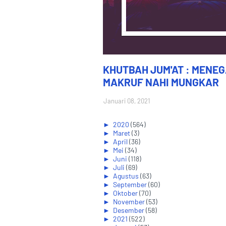
KHUTBAH JUM'AT : MENE
MAKRUF NAHI MUNGKAR
Januari 08, 2021
►
2020
(564)
►
Maret
(3)
►
April
(36)
►
Mei
(34)
►
Juni
(118)
►
Juli
(69)
►
Agustus
(63)
►
September
(60)
►
Oktober
(70)
►
November
(53)
►
Desember
(58)
►
2021
(522)