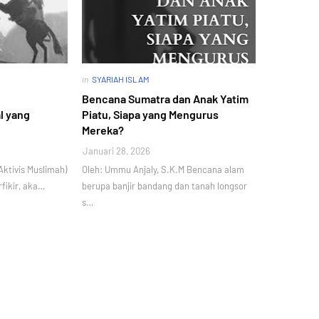
in
SYARIAH ISLAM
Bencana Sumatra dan Anak Yatim
l yang
Piatu, Siapa yang Mengurus
Mereka?
Januari 28, 2026
Aktivis Muslimah)
Oleh: Ummu Anjaly, S.K.M Bencana alam
fikir, aka…
berupa banjir bandang dan tanah longsor
s…