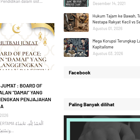
) Pendidikan dalam sist…
Desember 14, 2021
Hukum Tajam ke Bawah, Tu
Nestapa Rakyat Kecil vs 
Agustus 01, 2026
Mega Korupsi Terungkap La
Kapitalisme
Agustus 03, 2026
Facebook
JUM'AT : BOARD OF
ALAN “DAMAI” YANG
ENGKAN PENJAJAHAN
Paling Banyak dilihat
NA
 2026
اَلْحَمْدُ لِلّٰهِ،
وَنَسْتَعِيْنُهُ وَنَسْتَغْفِرُه…