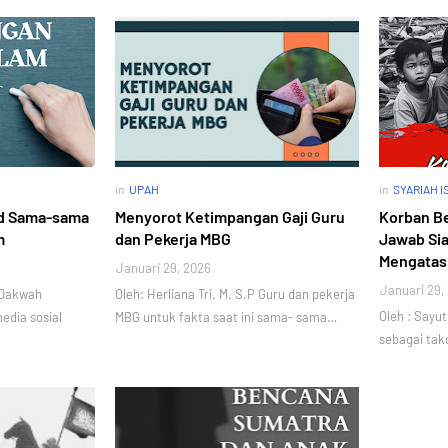
in
UPAH
in
SYARIAH 
id Sama-sama
Menyorot Ketimpangan Gaji Guru
Korban B
m
dan Pekerja MBG
Jawab Sia
Mengatas
Januari 29, 2026
Januari 29,
s Dakwah
Oleh: Herliana Tri. M. S.P Guru dan pekerja
Oleh : Sayu
edia sosial
MBG untuk fakta saat ini sama- sama…
sebagai takd