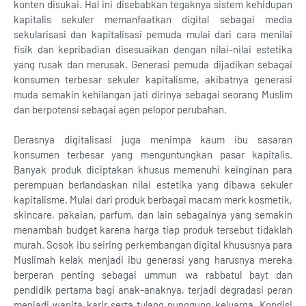
konten disukai. Hal ini disebabkan tegaknya sistem kehidupan
kapitalis sekuler memanfaatkan digital sebagai media
sekularisasi dan kapitalisasi pemuda mulai dari cara menilai
fisik dan kepribadian disesuaikan dengan nilai-nilai estetika
yang rusak dan merusak. Generasi pemuda dijadikan sebagai
konsumen terbesar sekuler kapitalisme, akibatnya generasi
muda semakin kehilangan jati dirinya sebagai seorang Muslim
dan berpotensi sebagai agen pelopor perubahan.
Derasnya digitalisasi juga menimpa kaum ibu sasaran
konsumen terbesar yang menguntungkan pasar kapitalis.
Banyak produk diciptakan khusus memenuhi keinginan para
perempuan berlandaskan nilai estetika yang dibawa sekuler
kapitalisme. Mulai dari produk berbagai macam merk kosmetik,
skincare, pakaian, parfum, dan lain sebagainya yang semakin
menambah budget karena harga tiap produk tersebut tidaklah
murah. Sosok ibu seiring perkembangan digital khususnya para
Muslimah kelak menjadi ibu generasi yang harusnya mereka
berperan penting sebagai ummun wa rabbatul bayt dan
pendidik pertama bagi anak-anaknya, terjadi degradasi peran
menjadi wanita karir serta tulang punggung keluarga. Kondisi