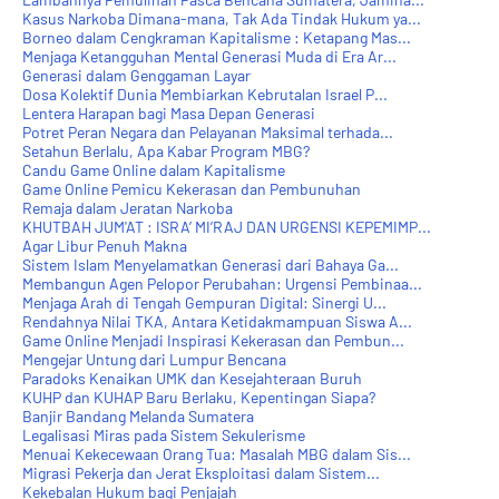
Kasus Narkoba Dimana-mana, Tak Ada Tindak Hukum ya...
Borneo dalam Cengkraman Kapitalisme : Ketapang Mas...
Menjaga Ketangguhan Mental Generasi Muda di Era Ar...
Generasi dalam Genggaman Layar
Dosa Kolektif Dunia Membiarkan Kebrutalan Israel P...
Lentera Harapan bagi Masa Depan Generasi
Potret Peran Negara dan Pelayanan Maksimal terhada...
Setahun Berlalu, Apa Kabar Program MBG?
Candu Game Online dalam Kapitalisme
Game Online Pemicu Kekerasan dan Pembunuhan
Remaja dalam Jeratan Narkoba
KHUTBAH JUM'AT : ISRA’ MI’RAJ DAN URGENSI KEPEMIMP...
Agar Libur Penuh Makna
Sistem Islam Menyelamatkan Generasi dari Bahaya Ga...
Membangun Agen Pelopor Perubahan: Urgensi Pembinaa...
Menjaga Arah di Tengah Gempuran Digital: Sinergi U...
Rendahnya Nilai TKA, Antara Ketidakmampuan Siswa A...
Game Online Menjadi Inspirasi Kekerasan dan Pembun...
Mengejar Untung dari Lumpur Bencana
Paradoks Kenaikan UMK dan Kesejahteraan Buruh
KUHP dan KUHAP Baru Berlaku, Kepentingan Siapa?
Banjir Bandang Melanda Sumatera
Legalisasi Miras pada Sistem Sekulerisme
Menuai Kekecewaan Orang Tua: Masalah MBG dalam Sis...
Migrasi Pekerja dan Jerat Eksploitasi dalam Sistem...
Kekebalan Hukum bagi Penjajah