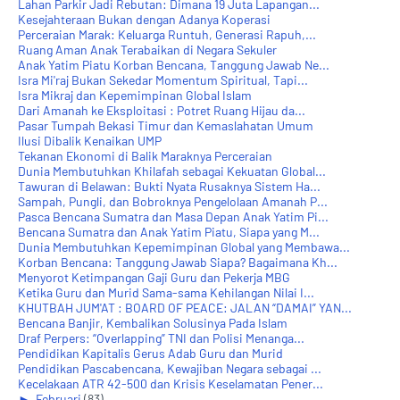
Lahan Parkir Jadi Rebutan: Dimana 19 Juta Lapangan...
Kesejahteraan Bukan dengan Adanya Koperasi
Perceraian Marak: Keluarga Runtuh, Generasi Rapuh,...
Ruang Aman Anak Terabaikan di Negara Sekuler
Anak Yatim Piatu Korban Bencana, Tanggung Jawab Ne...
Isra Mi'raj Bukan Sekedar Momentum Spiritual, Tapi...
Isra Mikraj dan Kepemimpinan Global Islam
Dari Amanah ke Eksploitasi : Potret Ruang Hijau da...
Pasar Tumpah Bekasi Timur dan Kemaslahatan Umum
Ilusi Dibalik Kenaikan UMP
Tekanan Ekonomi di Balik Maraknya Perceraian
Dunia Membutuhkan Khilafah sebagai Kekuatan Global...
Tawuran di Belawan: Bukti Nyata Rusaknya Sistem Ha...
Sampah, Pungli, dan Bobroknya Pengelolaan Amanah P...
Pasca Bencana Sumatra dan Masa Depan Anak Yatim Pi...
Bencana Sumatra dan Anak Yatim Piatu, Siapa yang M...
Dunia Membutuhkan Kepemimpinan Global yang Membawa...
Korban Bencana: Tanggung Jawab Siapa? Bagaimana Kh...
Menyorot Ketimpangan Gaji Guru dan Pekerja MBG
Ketika Guru dan Murid Sama-sama Kehilangan Nilai I...
KHUTBAH JUM'AT : BOARD OF PEACE: JALAN “DAMAI” YAN...
Bencana Banjir, Kembalikan Solusinya Pada Islam
Draf Perpers: “Overlapping” TNI dan Polisi Menanga...
Pendidikan Kapitalis Gerus Adab Guru dan Murid
Pendidikan Pascabencana, Kewajiban Negara sebagai ...
Kecelakaan ATR 42-500 dan Krisis Keselamatan Pener...
►
Februari
(83)