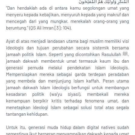
الْمُنكَرِ وَأُولَٰئِكَ هُمُ الْمُفْلِحُونَ
“Dan hendaklah ada di antara kamu segolongan umat yang
menyeru kepada kebajikan, menyuruh kepada yang makruf dan
mencegah dari yang mungkar, merekalah orang-orang yang
beruntung.” (QS Ali Imran [3]: 104).
Ayat di atas menjadi landasan utama bagi muslim memiliki visi
ideologis dan tujuan perubahan secara sistemik bersama
jamaah politik Islam. Seperti yang dicontohkan Rasulullah ﷺ,
jamaah dakwah membentuk umat termasuk kaum ibu dan
generasi pemuda melalui pendekatan Islam ideologis.
Mempersiapkan mereka sebagai garda terdepan peradaban
yang membela dan menjunjung Islam kaffah. Peran utama
jamaah dakwah Islam ideologis berfungsi untuk membangun
kesadaran politik (wa’yu siyasi), membekali mereka
kemampuan berpikir kritis terhadap fenomena umat, dan
menetapkan ideologi Islam sebagai solusi total atas segala
tantangan kehidupan.
Untuk itu, generasi muda hidup dalam digital natives sudah
semestinya ikut berperan menyampaikan dakwah kepada umat