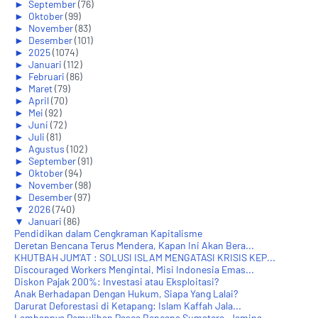
►
September
(76)
►
Oktober
(99)
►
November
(83)
►
Desember
(101)
►
2025
(1074)
►
Januari
(112)
►
Februari
(86)
►
Maret
(79)
►
April
(70)
►
Mei
(92)
►
Juni
(72)
►
Juli
(81)
►
Agustus
(102)
►
September
(91)
►
Oktober
(94)
►
November
(98)
►
Desember
(97)
▼
2026
(740)
▼
Januari
(86)
Pendidikan dalam Cengkraman Kapitalisme
Deretan Bencana Terus Mendera, Kapan Ini Akan Bera...
KHUTBAH JUM'AT : SOLUSI ISLAM MENGATASI KRISIS KEP...
Discouraged Workers Mengintai, Misi Indonesia Emas...
Diskon Pajak 200%: Investasi atau Eksploitasi?
Anak Berhadapan Dengan Hukum, Siapa Yang Lalai?
Darurat Deforestasi di Ketapang: Islam Kaffah Jala...
Lambannya Pemulihan Pasca Bencana Sumatera, Jamina...