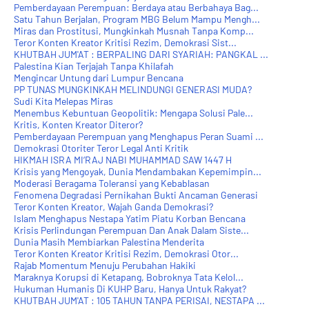
Pemberdayaan Perempuan: Berdaya atau Berbahaya Bag...
Satu Tahun Berjalan, Program MBG Belum Mampu Mengh...
Miras dan Prostitusi, Mungkinkah Musnah Tanpa Komp...
Teror Konten Kreator Kritisi Rezim, Demokrasi Sist...
KHUTBAH JUM'AT : BERPALING DARI SYARIAH: PANGKAL ...
Palestina Kian Terjajah Tanpa Khilafah
Mengincar Untung dari Lumpur Bencana
PP TUNAS MUNGKINKAH MELINDUNGI GENERASI MUDA?
Sudi Kita Melepas Miras
Menembus Kebuntuan Geopolitik: Mengapa Solusi Pale...
Kritis, Konten Kreator Diteror?
Pemberdayaan Perempuan yang Menghapus Peran Suami ...
Demokrasi Otoriter Teror Legal Anti Kritik
HIKMAH ISRA MI‘RAJ NABI MUHAMMAD SAW 1447 H
Krisis yang Mengoyak, Dunia Mendambakan Kepemimpin...
Moderasi Beragama Toleransi yang Kebablasan
Fenomena Degradasi Pernikahan Bukti Ancaman Generasi
Teror Konten Kreator, Wajah Ganda Demokrasi?
Islam Menghapus Nestapa Yatim Piatu Korban Bencana
Krisis Perlindungan Perempuan Dan Anak Dalam Siste...
Dunia Masih Membiarkan Palestina Menderita
Teror Konten Kreator Kritisi Rezim, Demokrasi Otor...
Rajab Momentum Menuju Perubahan Hakiki
Maraknya Korupsi di Ketapang, Bobroknya Tata Kelol...
Hukuman Humanis Di KUHP Baru, Hanya Untuk Rakyat?
KHUTBAH JUM'AT : 105 TAHUN TANPA PERISAI, NESTAPA ...