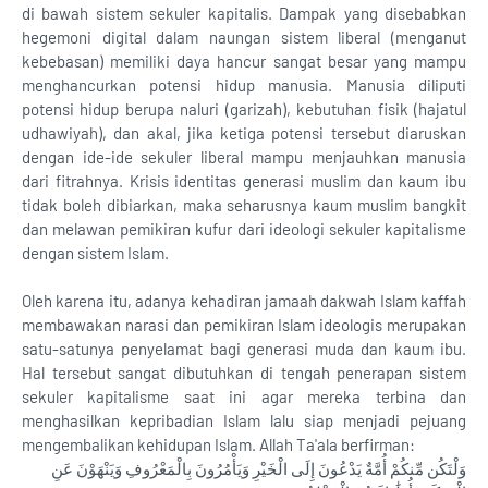
di bawah sistem sekuler kapitalis. Dampak yang disebabkan
hegemoni digital dalam naungan sistem liberal (menganut
kebebasan) memiliki daya hancur sangat besar yang mampu
menghancurkan potensi hidup manusia. Manusia diliputi
potensi hidup berupa naluri (garizah), kebutuhan fisik (hajatul
udhawiyah), dan akal, jika ketiga potensi tersebut diaruskan
dengan ide-ide sekuler liberal mampu menjauhkan manusia
dari fitrahnya. Krisis identitas generasi muslim dan kaum ibu
tidak boleh dibiarkan, maka seharusnya kaum muslim bangkit
dan melawan pemikiran kufur dari ideologi sekuler kapitalisme
dengan sistem Islam.
Oleh karena itu, adanya kehadiran jamaah dakwah Islam kaffah
membawakan narasi dan pemikiran Islam ideologis merupakan
satu-satunya penyelamat bagi generasi muda dan kaum ibu.
Hal tersebut sangat dibutuhkan di tengah penerapan sistem
sekuler kapitalisme saat ini agar mereka terbina dan
menghasilkan kepribadian Islam lalu siap menjadi pejuang
mengembalikan kehidupan Islam. Allah Ta'ala berfirman:
وَلْتَكُن مِّنكُمْ أُمَّةٌ يَدْعُونَ إِلَى الْخَيْرِ وَيَأْمُرُونَ بِالْمَعْرُوفِ وَيَنْهَوْنَ عَنِ