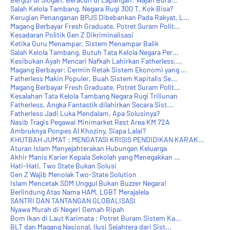
Salah Kelola Tambang, Negara Rugi 300 T, Kok Bisa?
Kerugian Penanganan BPJS Dibebankan Pada Rakyat, L...
Magang Berbayar Fresh Graduate, Potret Suram Polit...
Kesadaran Politik Gen Z Dikriminalisasi
Ketika Guru Menampar, Sistem Menampar Balik
Salah Kelola Tambang, Butuh Tata Kelola Negara Per...
Kesibukan Ayah Mencari Nafkah Lahirkan Fatherless,...
Magang Berbayar: Cermin Retak Sistem Ekonomi yang ...
Fatherless Makin Populer, Buah Sistem Kapitalis Se...
Magang Berbayar Fresh Graduate, Potret Suram Polit...
Kesalahan Tata Kelola Tambang Negara Rugi Triliunan
Fatherless, Angka Fantastik dilahirkan Secara Sist...
Fatherless Jadi Luka Mendalam, Apa Solusinya?
Nasib Tragis Pegawai Minimarket Rest Area KM 72A
Ambruknya Ponpes Al Khoziny, Siapa Lalai?
KHUTBAH JUM'AT : MENGATASI KRISIS PENDIDIKAN KARAK...
Aturan Islam Menyejahterakan Hubungan Keluarga
Akhir Manis Karier Kepala Sekolah yang Menegakkan ...
Hati-Hati, Two State Bukan Solusi
Gen Z Wajib Menolak Two-State Solution
Islam Mencetak SDM Unggul Bukan Buzzer Negara!
Berlindung Atas Nama HAM, LGBT Merajalela
SANTRI DAN TANTANGAN GLOBALISASI
Nyawa Murah di Negeri Gemah Ripah
Bom Ikan di Laut Karimata : Potret Buram Sistem Ka...
BLT dan Magang Nasional, Ilusi Sejahtera dari Sist...