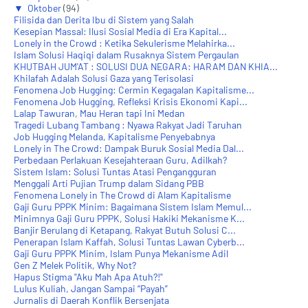
▼
Oktober
(94)
Filisida dan Derita Ibu di Sistem yang Salah
Kesepian Massal: Ilusi Sosial Media di Era Kapital...
Lonely in the Crowd : Ketika Sekulerisme Melahirka...
Islam Solusi Haqiqi dalam Rusaknya Sistem Pergaulan
KHUTBAH JUM'AT : SOLUSI DUA NEGARA: HARAM DAN KHIA...
Khilafah Adalah Solusi Gaza yang Terisolasi
Fenomena Job Hugging: Cermin Kegagalan Kapitalisme...
Fenomena Job Hugging, Refleksi Krisis Ekonomi Kapi...
Lalap Tawuran, Mau Heran tapi Ini Medan
Tragedi Lubang Tambang : Nyawa Rakyat Jadi Taruhan
Job Hugging Melanda, Kapitalisme Penyebabnya
Lonely in The Crowd: Dampak Buruk Sosial Media Dal...
Perbedaan Perlakuan Kesejahteraan Guru, Adilkah?
Sistem Islam: Solusi Tuntas Atasi Pengangguran
Menggali Arti Pujian Trump dalam Sidang PBB
Fenomena Lonely in The Crowd di Alam Kapitalisme
Gaji Guru PPPK Minim: Bagaimana Sistem Islam Memul...
Minimnya Gaji Guru PPPK, Solusi Hakiki Mekanisme K...
Banjir Berulang di Ketapang, Rakyat Butuh Solusi C...
Penerapan Islam Kaffah, Solusi Tuntas Lawan Cyberb...
Gaji Guru PPPK Minim, Islam Punya Mekanisme Adil
Gen Z Melek Politik, Why Not?
Hapus Stigma "Aku Mah Apa Atuh?!"
Lulus Kuliah, Jangan Sampai “Payah”
Jurnalis di Daerah Konflik Bersenjata