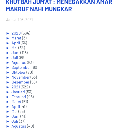
KHUTBAH JUM'AT : MENEGAKKAN AMAR
MAKRUF NAHI MUNGKAR
Januari 08, 2021
►
2020
(564)
►
Maret
(3)
►
April
(36)
►
Mei
(34)
►
Juni
(118)
►
Juli
(69)
►
Agustus
(63)
►
September
(60)
►
Oktober
(70)
►
November
(53)
►
Desember
(58)
►
2021
(522)
►
Januari
(53)
►
Februari
(45)
►
Maret
(51)
►
April
(41)
►
Mei
(35)
►
Juni
(41)
►
Juli
(37)
►
Agustus
(40)