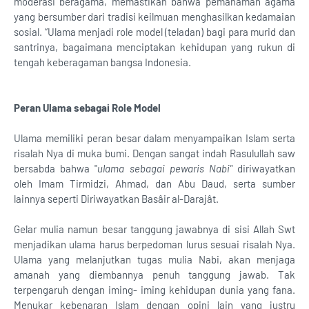
moderasi beragama, memastikan bahwa pemahaman agama
yang bersumber dari tradisi keilmuan menghasilkan kedamaian
sosial. “Ulama menjadi role model (teladan) bagi para murid dan
santrinya, bagaimana menciptakan kehidupan yang rukun di
tengah keberagaman bangsa Indonesia.
Peran Ulama sebagai Role Model
Ulama memiliki peran besar dalam menyampaikan Islam serta
risalah Nya di muka bumi. Dengan sangat indah Rasulullah saw
bersabda bahwa "
ulama sebagai pewaris Nabi"
diriwayatkan
oleh Imam Tirmidzi, Ahmad, dan Abu Daud, serta sumber
lainnya seperti Diriwayatkan Basâir al-Darajât.
Gelar mulia namun besar tanggung jawabnya di sisi Allah Swt
menjadikan ulama harus berpedoman lurus sesuai risalah Nya.
Ulama yang melanjutkan tugas mulia Nabi, akan menjaga
amanah yang diembannya penuh tanggung jawab. Tak
terpengaruh dengan iming- iming kehidupan dunia yang fana.
Menukar kebenaran Islam dengan opini lain yang justru