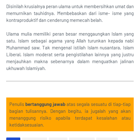
Disinilah krusialnya peran ulama untuk membersihkan umat dan
memurnikan tauhidnya. Membebaskan dari isme- isme yang
kontraproduktif dan cenderung memecah belah.
Ulama mulia memiliki peran besar menggaungkan Islam yang
satu. Islam sebagai agama yang Allah turunkan kepada nabi
Muhammad saw. Tak mengenal istilah Islam nusantara, Islam
Liberal, Islam moderat serta pengistilahan lainnya yang justru
menjauhkan makna sebenarnya dalam menguatkan jalinan
ukhuwah Islamiyah.
Penulis
bertanggung jawab
atas segala sesuatu di tiap-tiap
bagian tulisannya. Dengan begitu, ia jugalah yang akan
menanggung risiko apabila terdapat kesalahan atau
ketidaksesuaian.