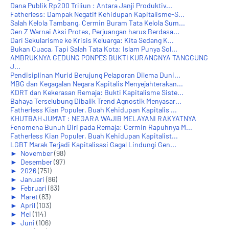
Dana Publik Rp200 Triliun : Antara Janji Produktiv...
Fatherless: Dampak Negatif Kehidupan Kapitalisme-S...
Salah Kelola Tambang, Cermin Buram Tata Kelola Sum...
Gen Z Warnai Aksi Protes, Perjuangan harus Berdasa...
Dari Sekularisme ke Krisis Keluarga: Kita Sedang K...
Bukan Cuaca, Tapi Salah Tata Kota: Islam Punya Sol...
AMBRUKNYA GEDUNG PONPES BUKTI KURANGNYA TANGGUNG
J...
Pendisiplinan Murid Berujung Pelaporan Dilema Duni...
MBG dan Kegagalan Negara Kapitalis Menyejahterakan...
KDRT dan Kekerasan Remaja: Bukti Kapitalisme Siste...
Bahaya Terselubung Dibalik Trend Agnostik Menyasar...
Fatherless Kian Populer, Buah Kehidupan Kapitalis ...
KHUTBAH JUM'AT : NEGARA WAJIB MELAYANI RAKYATNYA
Fenomena Bunuh Diri pada Remaja: Cermin Rapuhnya M...
Fatherless Kian Populer, Buah Kehidupan Kapitalist...
LGBT Marak Terjadi Kapitalisasi Gagal Lindungi Gen...
►
November
(98)
►
Desember
(97)
►
2026
(751)
►
Januari
(86)
►
Februari
(83)
►
Maret
(83)
►
April
(103)
►
Mei
(114)
►
Juni
(106)