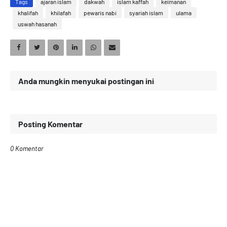
Tags
ajaran islam
dakwah
islam kaffah
keimanan
khalifah
khilafah
pewaris nabi
syariah islam
ulama
uswah hasanah
Anda mungkin menyukai postingan ini
Posting Komentar
0 Komentar