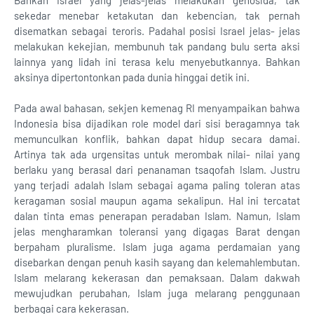
Bahkan Israel yang jelas-jelas melakukan genosida, tak
sekedar menebar ketakutan dan kebencian, tak pernah
disematkan sebagai teroris. Padahal posisi Israel jelas- jelas
melakukan kekejian, membunuh tak pandang bulu serta aksi
lainnya yang lidah ini terasa kelu menyebutkannya. Bahkan
aksinya dipertontonkan pada dunia hinggai detik ini.
Pada awal bahasan, sekjen kemenag RI menyampaikan bahwa
Indonesia bisa dijadikan role model dari sisi beragamnya tak
memunculkan konflik, bahkan dapat hidup secara damai.
Artinya tak ada urgensitas untuk merombak nilai- nilai yang
berlaku yang berasal dari penanaman tsaqofah Islam. Justru
yang terjadi adalah Islam sebagai agama paling toleran atas
keragaman sosial maupun agama sekalipun. Hal ini tercatat
dalan tinta emas penerapan peradaban Islam. Namun, Islam
jelas mengharamkan toleransi yang digagas Barat dengan
berpaham pluralisme. Islam juga agama perdamaian yang
disebarkan dengan penuh kasih sayang dan kelemahlembutan.
Islam melarang kekerasan dan pemaksaan. Dalam dakwah
mewujudkan perubahan, Islam juga melarang penggunaan
berbagai cara kekerasan.