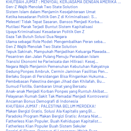
KHUTBAH JUM'AT : MENYOAL KERJASAMA DENGAN AMERIKA ...
Gen-Z Wajib Menolak Two State Solution
Sistem Islam dalam Menjamin Kesejahteraan Umat
Ketika kesadaran Politik Gen Z di Kriminalisasi: S...
Meleset! Tidak Tepat Sasaran, Bansos Menjadi Korba...
Mutilasi Marak Terjadi Buntut Sistem Kapitalisasi
Upaya Kriminalisasi Kesadaran Politik Gen Z
Gaza Tak Butuh Solusi Dua Negara
Ulama sebagai Role Model: Mengembalikan Peran seba...
Gen Z Wajib Menolak Two State Solution
Tepuk Sakinah, Mampukah Menjadikan Keluarga Mawada...
Pesantren dan Jalan Pulang Menuju Peradaban Islam
Transisi Ekonomi ke Pariwisata dan Hilirasi: Kesej...
Negara Wajib Menjamin Pemenuhan Kebutuhan Rakyatnya
Gedung Ponpes Ambruk, Cermin Jaminan Fasilitas Pen...
Berlaku Sopan di Persidangan Bisa Ringankan Hukuma...
Pembebasan Palestina dengan Jihad dan Khilafah, Bu...
Sumud Flotilla, Gambaran Umat yang Bersatu
Anak-anak Menjadi Korban Ponpes yang Runtuh Akibat...
Pelayanan Rumah Sakit Tak Memadai Menjadi Kontroversi
Ancaman Bonus Demografi di Indonesia
KHUTBAH JUM'AT : PALESTINA BELUM MERDEKA!
Makan Bergizi Gratis, Solusi Ala Kapitalis yang Bi...
Paradoks Program Makan Bergizi Gratis: Antara Niat...
Fatherless Kian Populer, Buah Kehidupan Kapitalist...
Fatherless Kian Populer Buah Sistem Sekuler
Bergizi di Slogan, Beracun di Lapangan: Wajah Bura...