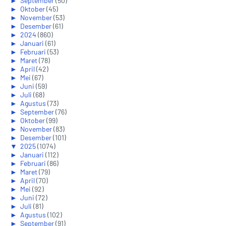
►
September
(50)
►
Oktober
(45)
►
November
(53)
►
Desember
(61)
►
2024
(860)
►
Januari
(61)
►
Februari
(53)
►
Maret
(78)
►
April
(42)
►
Mei
(67)
►
Juni
(59)
►
Juli
(68)
►
Agustus
(73)
►
September
(76)
►
Oktober
(99)
►
November
(83)
►
Desember
(101)
▼
2025
(1074)
►
Januari
(112)
►
Februari
(86)
►
Maret
(79)
►
April
(70)
►
Mei
(92)
►
Juni
(72)
►
Juli
(81)
►
Agustus
(102)
►
September
(91)