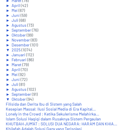
►
Maret
(78)
►
April
(42)
►
Mei
(67)
►
Juni
(59)
►
Juli
(68)
►
Agustus
(73)
►
September
(76)
►
Oktober
(99)
►
November
(83)
►
Desember
(101)
▼
2025
(1074)
►
Januari
(112)
►
Februari
(86)
►
Maret
(79)
►
April
(70)
►
Mei
(92)
►
Juni
(72)
►
Juli
(81)
►
Agustus
(102)
►
September
(91)
▼
Oktober
(94)
Filisida dan Derita Ibu di Sistem yang Salah
Kesepian Massal: Ilusi Sosial Media di Era Kapital...
Lonely in the Crowd : Ketika Sekulerisme Melahirka...
Islam Solusi Haqiqi dalam Rusaknya Sistem Pergaulan
KHUTBAH JUM'AT : SOLUSI DUA NEGARA: HARAM DAN KHIA...
Khilafah Adalah Solusi Gaza yang Terisolasi