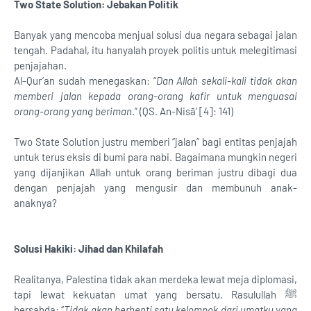
Two State Solution: Jebakan Politik
Banyak yang mencoba menjual solusi dua negara sebagai jalan
tengah. Padahal, itu hanyalah proyek politis untuk melegitimasi
penjajahan.
Al-Qur’an sudah menegaskan: “
Dan Allah sekali-kali tidak akan
memberi jalan kepada orang-orang kafir untuk menguasai
orang-orang yang beriman
.” (QS. An-Nisā’ [4]: 141)
Two State Solution justru memberi “jalan” bagi entitas penjajah
untuk terus eksis di bumi para nabi. Bagaimana mungkin negeri
yang dijanjikan Allah untuk orang beriman justru dibagi dua
dengan penjajah yang mengusir dan membunuh anak-
anaknya?
Solusi Hakiki: Jihad dan Khilafah
Realitanya, Palestina tidak akan merdeka lewat meja diplomasi,
tapi lewat kekuatan umat yang bersatu. Rasulullah ﷺ
bersabda: “
Tidak akan berhenti satu kelompok dari umatku yang