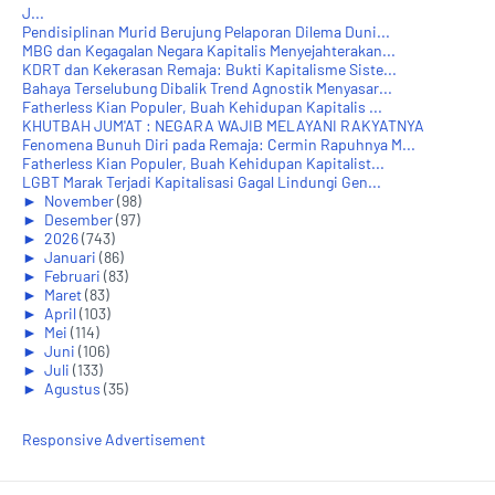
J...
Pendisiplinan Murid Berujung Pelaporan Dilema Duni...
MBG dan Kegagalan Negara Kapitalis Menyejahterakan...
KDRT dan Kekerasan Remaja: Bukti Kapitalisme Siste...
Bahaya Terselubung Dibalik Trend Agnostik Menyasar...
Fatherless Kian Populer, Buah Kehidupan Kapitalis ...
KHUTBAH JUM'AT : NEGARA WAJIB MELAYANI RAKYATNYA
Fenomena Bunuh Diri pada Remaja: Cermin Rapuhnya M...
Fatherless Kian Populer, Buah Kehidupan Kapitalist...
LGBT Marak Terjadi Kapitalisasi Gagal Lindungi Gen...
►
November
(98)
►
Desember
(97)
►
2026
(743)
►
Januari
(86)
►
Februari
(83)
►
Maret
(83)
►
April
(103)
►
Mei
(114)
►
Juni
(106)
►
Juli
(133)
►
Agustus
(35)
Responsive Advertisement