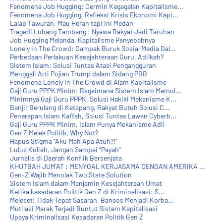
Fenomena Job Hugging: Cermin Kegagalan Kapitalisme...
Fenomena Job Hugging, Refleksi Krisis Ekonomi Kapi...
Lalap Tawuran, Mau Heran tapi Ini Medan
Tragedi Lubang Tambang : Nyawa Rakyat Jadi Taruhan
Job Hugging Melanda, Kapitalisme Penyebabnya
Lonely in The Crowd: Dampak Buruk Sosial Media Dal...
Perbedaan Perlakuan Kesejahteraan Guru, Adilkah?
Sistem Islam: Solusi Tuntas Atasi Pengangguran
Menggali Arti Pujian Trump dalam Sidang PBB
Fenomena Lonely in The Crowd di Alam Kapitalisme
Gaji Guru PPPK Minim: Bagaimana Sistem Islam Memul...
Minimnya Gaji Guru PPPK, Solusi Hakiki Mekanisme K...
Banjir Berulang di Ketapang, Rakyat Butuh Solusi C...
Penerapan Islam Kaffah, Solusi Tuntas Lawan Cyberb...
Gaji Guru PPPK Minim, Islam Punya Mekanisme Adil
Gen Z Melek Politik, Why Not?
Hapus Stigma "Aku Mah Apa Atuh?!"
Lulus Kuliah, Jangan Sampai “Payah”
Jurnalis di Daerah Konflik Bersenjata
KHUTBAH JUM'AT : MENYOAL KERJASAMA DENGAN AMERIKA ...
Gen-Z Wajib Menolak Two State Solution
Sistem Islam dalam Menjamin Kesejahteraan Umat
Ketika kesadaran Politik Gen Z di Kriminalisasi: S...
Meleset! Tidak Tepat Sasaran, Bansos Menjadi Korba...
Mutilasi Marak Terjadi Buntut Sistem Kapitalisasi
Upaya Kriminalisasi Kesadaran Politik Gen Z