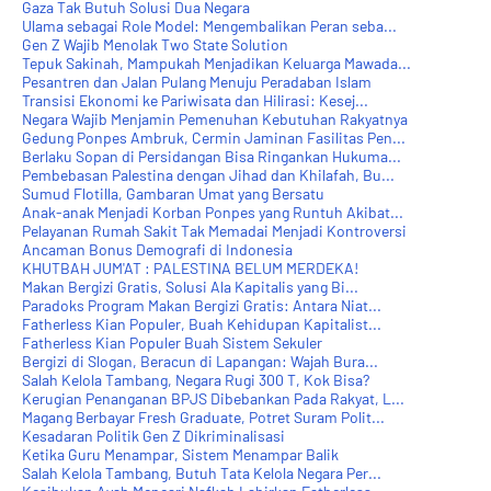
Gaza Tak Butuh Solusi Dua Negara
Ulama sebagai Role Model: Mengembalikan Peran seba...
Gen Z Wajib Menolak Two State Solution
Tepuk Sakinah, Mampukah Menjadikan Keluarga Mawada...
Pesantren dan Jalan Pulang Menuju Peradaban Islam
Transisi Ekonomi ke Pariwisata dan Hilirasi: Kesej...
Negara Wajib Menjamin Pemenuhan Kebutuhan Rakyatnya
Gedung Ponpes Ambruk, Cermin Jaminan Fasilitas Pen...
Berlaku Sopan di Persidangan Bisa Ringankan Hukuma...
Pembebasan Palestina dengan Jihad dan Khilafah, Bu...
Sumud Flotilla, Gambaran Umat yang Bersatu
Anak-anak Menjadi Korban Ponpes yang Runtuh Akibat...
Pelayanan Rumah Sakit Tak Memadai Menjadi Kontroversi
Ancaman Bonus Demografi di Indonesia
KHUTBAH JUM'AT : PALESTINA BELUM MERDEKA!
Makan Bergizi Gratis, Solusi Ala Kapitalis yang Bi...
Paradoks Program Makan Bergizi Gratis: Antara Niat...
Fatherless Kian Populer, Buah Kehidupan Kapitalist...
Fatherless Kian Populer Buah Sistem Sekuler
Bergizi di Slogan, Beracun di Lapangan: Wajah Bura...
Salah Kelola Tambang, Negara Rugi 300 T, Kok Bisa?
Kerugian Penanganan BPJS Dibebankan Pada Rakyat, L...
Magang Berbayar Fresh Graduate, Potret Suram Polit...
Kesadaran Politik Gen Z Dikriminalisasi
Ketika Guru Menampar, Sistem Menampar Balik
Salah Kelola Tambang, Butuh Tata Kelola Negara Per...