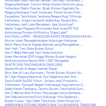
Kesibukan Ayah Mencari Nafkah Lahirkan Fatherless,...
Magang Berbayar: Cermin Retak Sistem Ekonomi yang ...
Fatherless Makin Populer, Buah Sistem Kapitalis Se...
Magang Berbayar Fresh Graduate, Potret Suram Polit...
Kesalahan Tata Kelola Tambang Negara Rugi Triliunan
Fatherless, Angka Fantastik dilahirkan Secara Sist...
Fatherless Jadi Luka Mendalam, Apa Solusinya?
Nasib Tragis Pegawai Minimarket Rest Area KM 72A
Ambruknya Ponpes Al Khoziny, Siapa Lalai?
KHUTBAH JUM'AT : MENGATASI KRISIS PENDIDIKAN KARAK...
Aturan Islam Menyejahterakan Hubungan Keluarga
Akhir Manis Karier Kepala Sekolah yang Menegakkan ...
Hati-Hati, Two State Bukan Solusi
Gen Z Wajib Menolak Two-State Solution
Islam Mencetak SDM Unggul Bukan Buzzer Negara!
Berlindung Atas Nama HAM, LGBT Merajalela
SANTRI DAN TANTANGAN GLOBALISASI
Nyawa Murah di Negeri Gemah Ripah
Bom Ikan di Laut Karimata : Potret Buram Sistem Ka...
BLT dan Magang Nasional, Ilusi Sejahtera dari Sist...
Dana Publik Rp200 Triliun : Antara Janji Produktiv...
Fatherless: Dampak Negatif Kehidupan Kapitalisme-S...
Salah Kelola Tambang, Cermin Buram Tata Kelola Sum...
Gen Z Warnai Aksi Protes, Perjuangan harus Berdasa...
Dari Sekularisme ke Krisis Keluarga: Kita Sedang K...
Bukan Cuaca, Tapi Salah Tata Kota: Islam Punya Sol...
AMBRUKNYA GEDUNG PONPES BUKTI KURANGNYA TANGGUNG