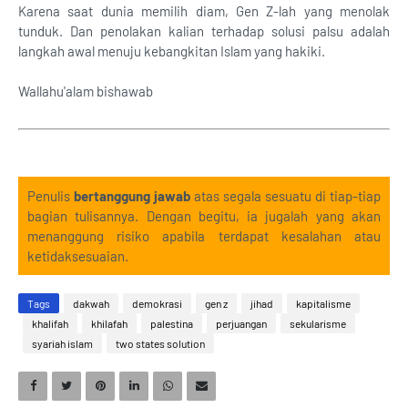
Karena saat dunia memilih diam, Gen Z-lah yang menolak
tunduk. Dan penolakan kalian terhadap solusi palsu adalah
langkah awal menuju kebangkitan Islam yang hakiki.
Wallahu'alam bishawab
Penulis
bertanggung jawab
atas segala sesuatu di tiap-tiap
bagian tulisannya. Dengan begitu, ia jugalah yang akan
menanggung risiko apabila terdapat kesalahan atau
ketidaksesuaian.
Tags
dakwah
demokrasi
gen z
jihad
kapitalisme
khalifah
khilafah
palestina
perjuangan
sekularisme
syariah islam
two states solution