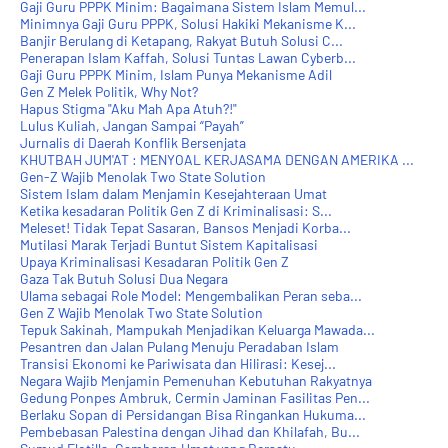
Gaji Guru PPPK Minim: Bagaimana Sistem Islam Memul...
Minimnya Gaji Guru PPPK, Solusi Hakiki Mekanisme K...
Banjir Berulang di Ketapang, Rakyat Butuh Solusi C...
Penerapan Islam Kaffah, Solusi Tuntas Lawan Cyberb...
Gaji Guru PPPK Minim, Islam Punya Mekanisme Adil
Gen Z Melek Politik, Why Not?
Hapus Stigma "Aku Mah Apa Atuh?!"
Lulus Kuliah, Jangan Sampai “Payah”
Jurnalis di Daerah Konflik Bersenjata
KHUTBAH JUM'AT : MENYOAL KERJASAMA DENGAN AMERIKA ...
Gen-Z Wajib Menolak Two State Solution
Sistem Islam dalam Menjamin Kesejahteraan Umat
Ketika kesadaran Politik Gen Z di Kriminalisasi: S...
Meleset! Tidak Tepat Sasaran, Bansos Menjadi Korba...
Mutilasi Marak Terjadi Buntut Sistem Kapitalisasi
Upaya Kriminalisasi Kesadaran Politik Gen Z
Gaza Tak Butuh Solusi Dua Negara
Ulama sebagai Role Model: Mengembalikan Peran seba...
Gen Z Wajib Menolak Two State Solution
Tepuk Sakinah, Mampukah Menjadikan Keluarga Mawada...
Pesantren dan Jalan Pulang Menuju Peradaban Islam
Transisi Ekonomi ke Pariwisata dan Hilirasi: Kesej...
Negara Wajib Menjamin Pemenuhan Kebutuhan Rakyatnya
Gedung Ponpes Ambruk, Cermin Jaminan Fasilitas Pen...
Berlaku Sopan di Persidangan Bisa Ringankan Hukuma...
Pembebasan Palestina dengan Jihad dan Khilafah, Bu...