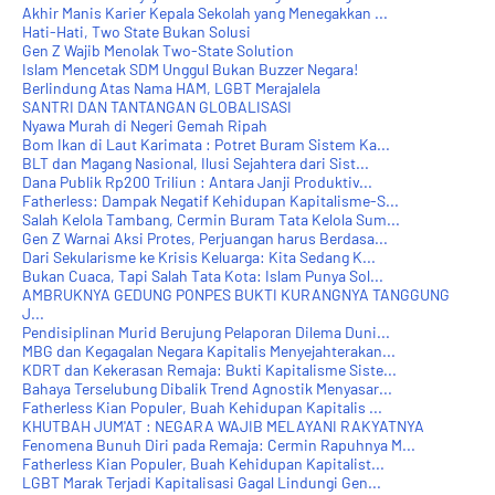
Akhir Manis Karier Kepala Sekolah yang Menegakkan ...
Hati-Hati, Two State Bukan Solusi
Gen Z Wajib Menolak Two-State Solution
Islam Mencetak SDM Unggul Bukan Buzzer Negara!
Berlindung Atas Nama HAM, LGBT Merajalela
SANTRI DAN TANTANGAN GLOBALISASI
Nyawa Murah di Negeri Gemah Ripah
Bom Ikan di Laut Karimata : Potret Buram Sistem Ka...
BLT dan Magang Nasional, Ilusi Sejahtera dari Sist...
Dana Publik Rp200 Triliun : Antara Janji Produktiv...
Fatherless: Dampak Negatif Kehidupan Kapitalisme-S...
Salah Kelola Tambang, Cermin Buram Tata Kelola Sum...
Gen Z Warnai Aksi Protes, Perjuangan harus Berdasa...
Dari Sekularisme ke Krisis Keluarga: Kita Sedang K...
Bukan Cuaca, Tapi Salah Tata Kota: Islam Punya Sol...
AMBRUKNYA GEDUNG PONPES BUKTI KURANGNYA TANGGUNG
J...
Pendisiplinan Murid Berujung Pelaporan Dilema Duni...
MBG dan Kegagalan Negara Kapitalis Menyejahterakan...
KDRT dan Kekerasan Remaja: Bukti Kapitalisme Siste...
Bahaya Terselubung Dibalik Trend Agnostik Menyasar...
Fatherless Kian Populer, Buah Kehidupan Kapitalis ...
KHUTBAH JUM'AT : NEGARA WAJIB MELAYANI RAKYATNYA
Fenomena Bunuh Diri pada Remaja: Cermin Rapuhnya M...
Fatherless Kian Populer, Buah Kehidupan Kapitalist...
LGBT Marak Terjadi Kapitalisasi Gagal Lindungi Gen...