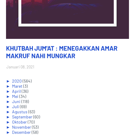
KHUTBAH JUM'AT : MENEGAKKAN AMAR
MAKRUF NAHI MUNGKAR
Januari 08, 2021
►
2020
(564)
►
Maret
(3)
►
April
(36)
►
Mei
(34)
►
Juni
(118)
►
Juli
(69)
►
Agustus
(63)
►
September
(60)
►
Oktober
(70)
►
November
(53)
►
Desember
(58)