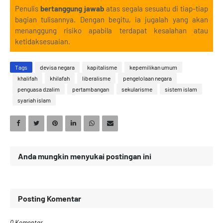
Penulis
bertanggung jawab
atas segala sesuatu di tiap-tiap
bagian tulisannya. Dengan begitu, ia jugalah yang akan
menanggung risiko apabila terdapat kesalahan atau
ketidaksesuaian.
Tags
devisa negara
kapitalisme
kepemilikan umum
khalifah
khilafah
liberalisme
pengelolaan negara
penguasa dzalim
pertambangan
sekularisme
sistem islam
syariah islam
Anda mungkin menyukai postingan ini
Posting Komentar
0 Komentar