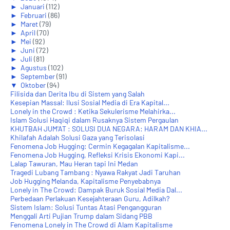
►
Januari
(112)
►
Februari
(86)
►
Maret
(79)
►
April
(70)
►
Mei
(92)
►
Juni
(72)
►
Juli
(81)
►
Agustus
(102)
►
September
(91)
▼
Oktober
(94)
Filisida dan Derita Ibu di Sistem yang Salah
Kesepian Massal: Ilusi Sosial Media di Era Kapital...
Lonely in the Crowd : Ketika Sekulerisme Melahirka...
Islam Solusi Haqiqi dalam Rusaknya Sistem Pergaulan
KHUTBAH JUM'AT : SOLUSI DUA NEGARA: HARAM DAN KHIA...
Khilafah Adalah Solusi Gaza yang Terisolasi
Fenomena Job Hugging: Cermin Kegagalan Kapitalisme...
Fenomena Job Hugging, Refleksi Krisis Ekonomi Kapi...
Lalap Tawuran, Mau Heran tapi Ini Medan
Tragedi Lubang Tambang : Nyawa Rakyat Jadi Taruhan
Job Hugging Melanda, Kapitalisme Penyebabnya
Lonely in The Crowd: Dampak Buruk Sosial Media Dal...
Perbedaan Perlakuan Kesejahteraan Guru, Adilkah?
Sistem Islam: Solusi Tuntas Atasi Pengangguran
Menggali Arti Pujian Trump dalam Sidang PBB
Fenomena Lonely in The Crowd di Alam Kapitalisme