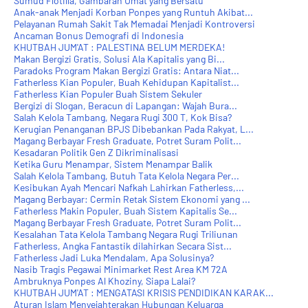
Sumud Flotilla, Gambaran Umat yang Bersatu
Anak-anak Menjadi Korban Ponpes yang Runtuh Akibat...
Pelayanan Rumah Sakit Tak Memadai Menjadi Kontroversi
Ancaman Bonus Demografi di Indonesia
KHUTBAH JUM'AT : PALESTINA BELUM MERDEKA!
Makan Bergizi Gratis, Solusi Ala Kapitalis yang Bi...
Paradoks Program Makan Bergizi Gratis: Antara Niat...
Fatherless Kian Populer, Buah Kehidupan Kapitalist...
Fatherless Kian Populer Buah Sistem Sekuler
Bergizi di Slogan, Beracun di Lapangan: Wajah Bura...
Salah Kelola Tambang, Negara Rugi 300 T, Kok Bisa?
Kerugian Penanganan BPJS Dibebankan Pada Rakyat, L...
Magang Berbayar Fresh Graduate, Potret Suram Polit...
Kesadaran Politik Gen Z Dikriminalisasi
Ketika Guru Menampar, Sistem Menampar Balik
Salah Kelola Tambang, Butuh Tata Kelola Negara Per...
Kesibukan Ayah Mencari Nafkah Lahirkan Fatherless,...
Magang Berbayar: Cermin Retak Sistem Ekonomi yang ...
Fatherless Makin Populer, Buah Sistem Kapitalis Se...
Magang Berbayar Fresh Graduate, Potret Suram Polit...
Kesalahan Tata Kelola Tambang Negara Rugi Triliunan
Fatherless, Angka Fantastik dilahirkan Secara Sist...
Fatherless Jadi Luka Mendalam, Apa Solusinya?
Nasib Tragis Pegawai Minimarket Rest Area KM 72A
Ambruknya Ponpes Al Khoziny, Siapa Lalai?
KHUTBAH JUM'AT : MENGATASI KRISIS PENDIDIKAN KARAK...
Aturan Islam Menyejahterakan Hubungan Keluarga