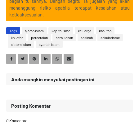
bagian tulisannya. Dengan begitu, ia jugalah yang akan
menanggung risiko apabila terdapat kesalahan atau
ketidaksesuaian.
Tags
ajaran islam
kapitalisme
keluarga
khalifah
khilafah
perceraian
pernikahan
sakinah
sekularisme
sistem islam
syariah islam
Anda mungkin menyukai postingan ini
Posting Komentar
0 Komentar