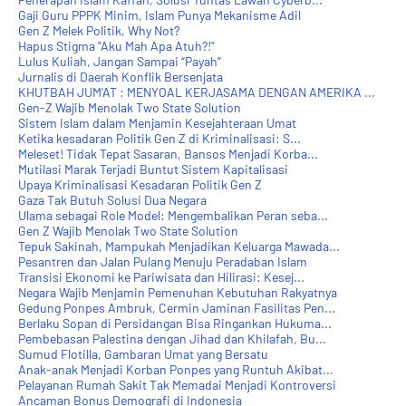
Gaji Guru PPPK Minim, Islam Punya Mekanisme Adil
Gen Z Melek Politik, Why Not?
Hapus Stigma "Aku Mah Apa Atuh?!"
Lulus Kuliah, Jangan Sampai “Payah”
Jurnalis di Daerah Konflik Bersenjata
KHUTBAH JUM'AT : MENYOAL KERJASAMA DENGAN AMERIKA ...
Gen-Z Wajib Menolak Two State Solution
Sistem Islam dalam Menjamin Kesejahteraan Umat
Ketika kesadaran Politik Gen Z di Kriminalisasi: S...
Meleset! Tidak Tepat Sasaran, Bansos Menjadi Korba...
Mutilasi Marak Terjadi Buntut Sistem Kapitalisasi
Upaya Kriminalisasi Kesadaran Politik Gen Z
Gaza Tak Butuh Solusi Dua Negara
Ulama sebagai Role Model: Mengembalikan Peran seba...
Gen Z Wajib Menolak Two State Solution
Tepuk Sakinah, Mampukah Menjadikan Keluarga Mawada...
Pesantren dan Jalan Pulang Menuju Peradaban Islam
Transisi Ekonomi ke Pariwisata dan Hilirasi: Kesej...
Negara Wajib Menjamin Pemenuhan Kebutuhan Rakyatnya
Gedung Ponpes Ambruk, Cermin Jaminan Fasilitas Pen...
Berlaku Sopan di Persidangan Bisa Ringankan Hukuma...
Pembebasan Palestina dengan Jihad dan Khilafah, Bu...
Sumud Flotilla, Gambaran Umat yang Bersatu
Anak-anak Menjadi Korban Ponpes yang Runtuh Akibat...
Pelayanan Rumah Sakit Tak Memadai Menjadi Kontroversi
Ancaman Bonus Demografi di Indonesia