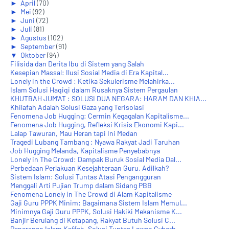
►
April
(70)
►
Mei
(92)
►
Juni
(72)
►
Juli
(81)
►
Agustus
(102)
►
September
(91)
▼
Oktober
(94)
Filisida dan Derita Ibu di Sistem yang Salah
Kesepian Massal: Ilusi Sosial Media di Era Kapital...
Lonely in the Crowd : Ketika Sekulerisme Melahirka...
Islam Solusi Haqiqi dalam Rusaknya Sistem Pergaulan
KHUTBAH JUM'AT : SOLUSI DUA NEGARA: HARAM DAN KHIA...
Khilafah Adalah Solusi Gaza yang Terisolasi
Fenomena Job Hugging: Cermin Kegagalan Kapitalisme...
Fenomena Job Hugging, Refleksi Krisis Ekonomi Kapi...
Lalap Tawuran, Mau Heran tapi Ini Medan
Tragedi Lubang Tambang : Nyawa Rakyat Jadi Taruhan
Job Hugging Melanda, Kapitalisme Penyebabnya
Lonely in The Crowd: Dampak Buruk Sosial Media Dal...
Perbedaan Perlakuan Kesejahteraan Guru, Adilkah?
Sistem Islam: Solusi Tuntas Atasi Pengangguran
Menggali Arti Pujian Trump dalam Sidang PBB
Fenomena Lonely in The Crowd di Alam Kapitalisme
Gaji Guru PPPK Minim: Bagaimana Sistem Islam Memul...
Minimnya Gaji Guru PPPK, Solusi Hakiki Mekanisme K...
Banjir Berulang di Ketapang, Rakyat Butuh Solusi C...
Penerapan Islam Kaffah, Solusi Tuntas Lawan Cyberb...