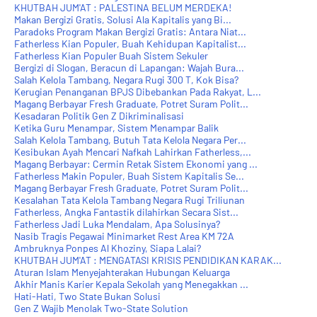
KHUTBAH JUM'AT : PALESTINA BELUM MERDEKA!
Makan Bergizi Gratis, Solusi Ala Kapitalis yang Bi...
Paradoks Program Makan Bergizi Gratis: Antara Niat...
Fatherless Kian Populer, Buah Kehidupan Kapitalist...
Fatherless Kian Populer Buah Sistem Sekuler
Bergizi di Slogan, Beracun di Lapangan: Wajah Bura...
Salah Kelola Tambang, Negara Rugi 300 T, Kok Bisa?
Kerugian Penanganan BPJS Dibebankan Pada Rakyat, L...
Magang Berbayar Fresh Graduate, Potret Suram Polit...
Kesadaran Politik Gen Z Dikriminalisasi
Ketika Guru Menampar, Sistem Menampar Balik
Salah Kelola Tambang, Butuh Tata Kelola Negara Per...
Kesibukan Ayah Mencari Nafkah Lahirkan Fatherless,...
Magang Berbayar: Cermin Retak Sistem Ekonomi yang ...
Fatherless Makin Populer, Buah Sistem Kapitalis Se...
Magang Berbayar Fresh Graduate, Potret Suram Polit...
Kesalahan Tata Kelola Tambang Negara Rugi Triliunan
Fatherless, Angka Fantastik dilahirkan Secara Sist...
Fatherless Jadi Luka Mendalam, Apa Solusinya?
Nasib Tragis Pegawai Minimarket Rest Area KM 72A
Ambruknya Ponpes Al Khoziny, Siapa Lalai?
KHUTBAH JUM'AT : MENGATASI KRISIS PENDIDIKAN KARAK...
Aturan Islam Menyejahterakan Hubungan Keluarga
Akhir Manis Karier Kepala Sekolah yang Menegakkan ...
Hati-Hati, Two State Bukan Solusi
Gen Z Wajib Menolak Two-State Solution