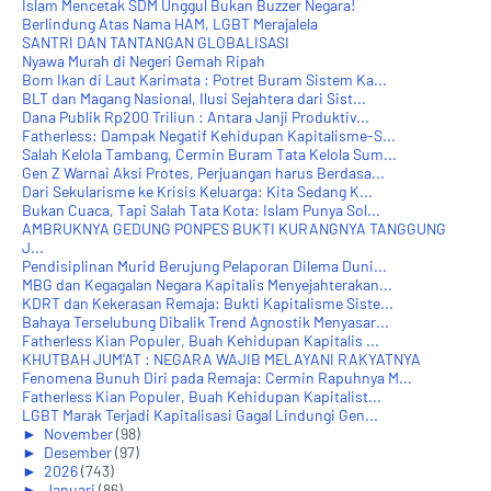
Islam Mencetak SDM Unggul Bukan Buzzer Negara!
Berlindung Atas Nama HAM, LGBT Merajalela
SANTRI DAN TANTANGAN GLOBALISASI
Nyawa Murah di Negeri Gemah Ripah
Bom Ikan di Laut Karimata : Potret Buram Sistem Ka...
BLT dan Magang Nasional, Ilusi Sejahtera dari Sist...
Dana Publik Rp200 Triliun : Antara Janji Produktiv...
Fatherless: Dampak Negatif Kehidupan Kapitalisme-S...
Salah Kelola Tambang, Cermin Buram Tata Kelola Sum...
Gen Z Warnai Aksi Protes, Perjuangan harus Berdasa...
Dari Sekularisme ke Krisis Keluarga: Kita Sedang K...
Bukan Cuaca, Tapi Salah Tata Kota: Islam Punya Sol...
AMBRUKNYA GEDUNG PONPES BUKTI KURANGNYA TANGGUNG
J...
Pendisiplinan Murid Berujung Pelaporan Dilema Duni...
MBG dan Kegagalan Negara Kapitalis Menyejahterakan...
KDRT dan Kekerasan Remaja: Bukti Kapitalisme Siste...
Bahaya Terselubung Dibalik Trend Agnostik Menyasar...
Fatherless Kian Populer, Buah Kehidupan Kapitalis ...
KHUTBAH JUM'AT : NEGARA WAJIB MELAYANI RAKYATNYA
Fenomena Bunuh Diri pada Remaja: Cermin Rapuhnya M...
Fatherless Kian Populer, Buah Kehidupan Kapitalist...
LGBT Marak Terjadi Kapitalisasi Gagal Lindungi Gen...
►
November
(98)
►
Desember
(97)
►
2026
(743)
►
Januari
(86)