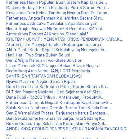
Fatherless Makin Populer, Buah Sistem Kapitalis Se...
Magang Berbayar Fresh Graduate, Potret Suram Polit...
Kesalahan Tata Kelola Tambang Negara Rugi Triliunan
Fatherless, Angka Fantastik dilahirkan Secara Sist...
Fatherless Jadi Luka Mendalam, Apa Solusinya?
Nasib Tragis Pegawai Minimarket Rest Area KM 72A
Ambruknya Ponpes Al Khoziny, Siapa Lalai?
KHUTBAH JUM'AT : MENGATASI KRISIS PENDIDIKAN KARAK...
Aturan Islam Menyejahterakan Hubungan Keluarga
Akhir Manis Karier Kepala Sekolah yang Menegakkan ...
Hati-Hati, Two State Bukan Solusi
Gen Z Wajib Menolak Two-State Solution
Islam Mencetak SDM Unggul Bukan Buzzer Negara!
Berlindung Atas Nama HAM, LGBT Merajalela
SANTRI DAN TANTANGAN GLOBALISASI
Nyawa Murah di Negeri Gemah Ripah
Bom Ikan di Laut Karimata : Potret Buram Sistem Ka...
BLT dan Magang Nasional, Ilusi Sejahtera dari Sist...
Dana Publik Rp200 Triliun : Antara Janji Produktiv...
Fatherless: Dampak Negatif Kehidupan Kapitalisme-S...
Salah Kelola Tambang, Cermin Buram Tata Kelola Sum...
Gen Z Warnai Aksi Protes, Perjuangan harus Berdasa...
Dari Sekularisme ke Krisis Keluarga: Kita Sedang K...
Bukan Cuaca, Tapi Salah Tata Kota: Islam Punya Sol...
AMBRUKNYA GEDUNG PONPES BUKTI KURANGNYA TANGGUNG
J...