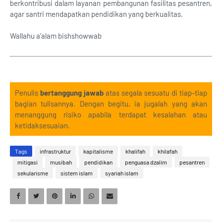
berkontribusi dalam layanan pembangunan fasilitas pesantren,
agar santri mendapatkan pendidikan yang berkualitas.
Wallahu a’alam bishshowwab
Penulis
bertanggung jawab
atas segala sesuatu di tiap-tiap
bagian tulisannya. Dengan begitu, ia jugalah yang akan
menanggung risiko apabila terdapat kesalahan atau
ketidaksesuaian.
Tags
infrastruktur
kapitalisme
khalifah
khilafah
mitigasi
musibah
pendidikan
penguasa dzalim
pesantren
sekularisme
sistem islam
syariah islam