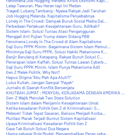
Fenomena Job Hugging, Refleksi Krisis Ekonomi Kapi...
Lalap Tawuran, Mau Heran tapi Ini Medan
Tragedi Lubang Tambang : Nyawa Rakyat Jadi Taruhan
Job Hugging Melanda, Kapitalisme Penyebabnya
Lonely in The Crowd: Dampak Buruk Sosial Media Dal...
Perbedaan Perlakuan Kesejahteraan Guru, Adilkah?
Sistem Islam: Solusi Tuntas Atasi Pengangguran
Menggali Arti Pujian Trump dalam Sidang PBB
Fenomena Lonely in The Crowd di Alam Kapitalisme
Gaji Guru PPPK Minim: Bagaimana Sistem Islam Memul...
Minimnya Gaji Guru PPPK, Solusi Hakiki Mekanisme K...
Banjir Berulang di Ketapang, Rakyat Butuh Solusi C...
Penerapan Islam Kaffah, Solusi Tuntas Lawan Cyberb...
Gaji Guru PPPK Minim, Islam Punya Mekanisme Adil
Gen Z Melek Politik, Why Not?
Hapus Stigma "Aku Mah Apa Atuh?!"
Lulus Kuliah, Jangan Sampai “Payah”
Jurnalis di Daerah Konflik Bersenjata
KHUTBAH JUM'AT : MENYOAL KERJASAMA DENGAN AMERIKA ...
Gen-Z Wajib Menolak Two State Solution
Sistem Islam dalam Menjamin Kesejahteraan Umat
Ketika kesadaran Politik Gen Z di Kriminalisasi: S...
Meleset! Tidak Tepat Sasaran, Bansos Menjadi Korba...
Mutilasi Marak Terjadi Buntut Sistem Kapitalisasi
Upaya Kriminalisasi Kesadaran Politik Gen Z
Gaza Tak Butuh Solusi Dua Negara
Ulama sebagai Role Model: Mengembalikan Peran seba...