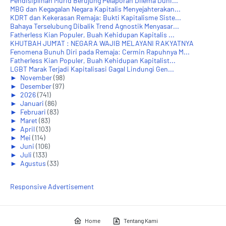
Pendisiplinan Murid Berujung Pelaporan Dilema Duni...
MBG dan Kegagalan Negara Kapitalis Menyejahterakan...
KDRT dan Kekerasan Remaja: Bukti Kapitalisme Siste...
Bahaya Terselubung Dibalik Trend Agnostik Menyasar...
Fatherless Kian Populer, Buah Kehidupan Kapitalis ...
KHUTBAH JUM'AT : NEGARA WAJIB MELAYANI RAKYATNYA
Fenomena Bunuh Diri pada Remaja: Cermin Rapuhnya M...
Fatherless Kian Populer, Buah Kehidupan Kapitalist...
LGBT Marak Terjadi Kapitalisasi Gagal Lindungi Gen...
►
November
(98)
►
Desember
(97)
►
2026
(741)
►
Januari
(86)
►
Februari
(83)
►
Maret
(83)
►
April
(103)
►
Mei
(114)
►
Juni
(106)
►
Juli
(133)
►
Agustus
(33)
Responsive Advertisement
Home
Tentang Kami