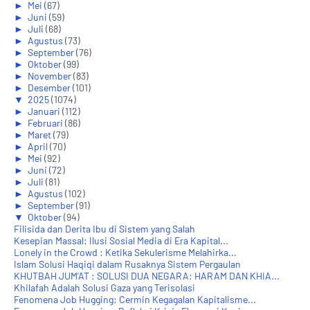
►
Mei
(67)
►
Juni
(59)
►
Juli
(68)
►
Agustus
(73)
►
September
(76)
►
Oktober
(99)
►
November
(83)
►
Desember
(101)
▼
2025
(1074)
►
Januari
(112)
►
Februari
(86)
►
Maret
(79)
►
April
(70)
►
Mei
(92)
►
Juni
(72)
►
Juli
(81)
►
Agustus
(102)
►
September
(91)
▼
Oktober
(94)
Filisida dan Derita Ibu di Sistem yang Salah
Kesepian Massal: Ilusi Sosial Media di Era Kapital...
Lonely in the Crowd : Ketika Sekulerisme Melahirka...
Islam Solusi Haqiqi dalam Rusaknya Sistem Pergaulan
KHUTBAH JUM'AT : SOLUSI DUA NEGARA: HARAM DAN KHIA...
Khilafah Adalah Solusi Gaza yang Terisolasi
Fenomena Job Hugging: Cermin Kegagalan Kapitalisme...