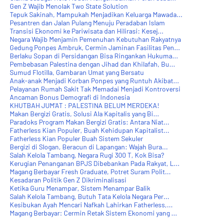
Gen Z Wajib Menolak Two State Solution
Tepuk Sakinah, Mampukah Menjadikan Keluarga Mawada...
Pesantren dan Jalan Pulang Menuju Peradaban Islam
Transisi Ekonomi ke Pariwisata dan Hilirasi: Kesej...
Negara Wajib Menjamin Pemenuhan Kebutuhan Rakyatnya
Gedung Ponpes Ambruk, Cermin Jaminan Fasilitas Pen...
Berlaku Sopan di Persidangan Bisa Ringankan Hukuma...
Pembebasan Palestina dengan Jihad dan Khilafah, Bu...
Sumud Flotilla, Gambaran Umat yang Bersatu
Anak-anak Menjadi Korban Ponpes yang Runtuh Akibat...
Pelayanan Rumah Sakit Tak Memadai Menjadi Kontroversi
Ancaman Bonus Demografi di Indonesia
KHUTBAH JUM'AT : PALESTINA BELUM MERDEKA!
Makan Bergizi Gratis, Solusi Ala Kapitalis yang Bi...
Paradoks Program Makan Bergizi Gratis: Antara Niat...
Fatherless Kian Populer, Buah Kehidupan Kapitalist...
Fatherless Kian Populer Buah Sistem Sekuler
Bergizi di Slogan, Beracun di Lapangan: Wajah Bura...
Salah Kelola Tambang, Negara Rugi 300 T, Kok Bisa?
Kerugian Penanganan BPJS Dibebankan Pada Rakyat, L...
Magang Berbayar Fresh Graduate, Potret Suram Polit...
Kesadaran Politik Gen Z Dikriminalisasi
Ketika Guru Menampar, Sistem Menampar Balik
Salah Kelola Tambang, Butuh Tata Kelola Negara Per...
Kesibukan Ayah Mencari Nafkah Lahirkan Fatherless,...
Magang Berbayar: Cermin Retak Sistem Ekonomi yang ...