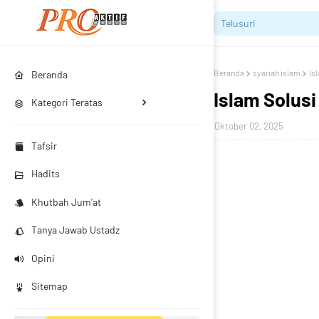
Beranda
syariah islam
Is
Beranda
Islam Solus
Kategori Teratas
Oktober 02, 2025
Tafsir
Hadits
Khutbah Jum'at
Tanya Jawab Ustadz
Opini
Sitemap