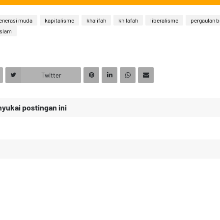
enerasi muda
kapitalisme
khalifah
khilafah
liberalisme
pergaulan 
islam
Twitter
ukai postingan ini