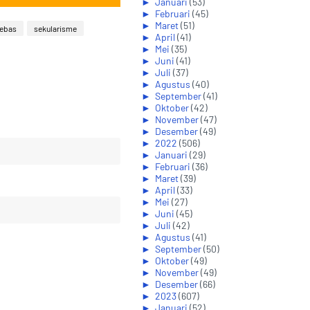
►
Januari
(53)
►
Februari
(45)
►
Maret
(51)
bebas
sekularisme
►
April
(41)
►
Mei
(35)
►
Juni
(41)
►
Juli
(37)
►
Agustus
(40)
►
September
(41)
►
Oktober
(42)
►
November
(47)
►
Desember
(49)
►
2022
(506)
►
Januari
(29)
►
Februari
(36)
►
Maret
(39)
►
April
(33)
►
Mei
(27)
►
Juni
(45)
►
Juli
(42)
►
Agustus
(41)
►
September
(50)
►
Oktober
(49)
►
November
(49)
►
Desember
(66)
►
2023
(607)
►
Januari
(52)