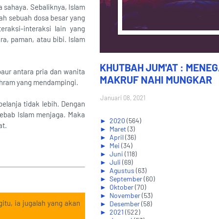
 sahaya. Sebaliknya, Islam
lah sebuah dosa besar yang
raksi-interaksi lain yang
a, paman, atau bibi. Islam
KHUTBAH JUM'AT : MENE
baur antara pria dan wanita
MAKRUF NAHI MUNGKAR
 mahram yang mendampingi.
Januari 08, 2021
elanja tidak lebih. Dengan
 sebab Islam menjaga. Maka
►
2020
(564)
at.
►
Maret
(3)
►
April
(36)
►
Mei
(34)
►
Juni
(118)
►
Juli
(69)
►
Agustus
(63)
►
September
(60)
►
Oktober
(70)
►
November
(53)
itu, ia jugalah yang akan
►
Desember
(58)
►
2021
(522)