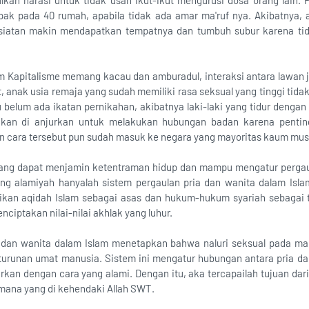
kan narasi untuk tidak usah ikut-ikut mengurusi dosa orang lain. 
ak pada 40 rumah, apabila tidak ada amar ma'ruf nya. Akibatnya,
ksiatan makin mendapatkan tempatnya dan tumbuh subur karena ti
m Kapitalisme memang kacau dan amburadul, interaksi antara lawan j
, anak usia remaja yang sudah memiliki rasa seksual yang tinggi tida
belum ada ikatan pernikahan, akibatnya laki-laki yang tidur dengan
hkan di anjurkan untuk melakukan hubungan badan karena pentin
an cara tersebut pun sudah masuk ke negara yang mayoritas kaum musli
yang dapat menjamin ketentraman hidup dan mampu mengatur pergaul
ng alamiyah hanyalah sistem pergaulan pria dan wanita dalam Isla
dikan aqidah Islam sebagai asas dan hukum-hukum syariah sebagai 
iptakan nilai-nilai akhlak yang luhur.
a dan wanita dalam Islam menetapkan bahwa naluri seksual pada m
turunan umat manusia. Sistem ini mengatur hubungan antara pria d
lurkan dengan cara yang alami. Dengan itu, aka tercapailah tujuan dari
ana yang di kehendaki Allah SWT.