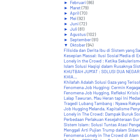
►
Februari
(86)
►
Maret
(79)
►
April
(70)
►
Mei
(92)
►
Juni
(72)
►
Juli
(81)
►
Agustus
(102)
►
September
(91)
▼
Oktober
(94)
Filisida dan Derita Ibu di Sistem yang S
Kesepian Massal: Ilusi Sosial Media di Er
Lonely in the Crowd : Ketika Sekulerisme
Islam Solusi Haqiqi dalam Rusaknya Si
KHUTBAH JUM'AT : SOLUSI DUA NEGA
KHIA...
Khilafah Adalah Solusi Gaza yang Terisol
Fenomena Job Hugging: Cermin Kegagal
Fenomena Job Hugging, Refleksi Krisis 
Lalap Tawuran, Mau Heran tapi Ini Meda
Tragedi Lubang Tambang : Nyawa Rakya
Job Hugging Melanda, Kapitalisme Pen
Lonely in The Crowd: Dampak Buruk Sosi
Perbedaan Perlakuan Kesejahteraan Gur
Sistem Islam: Solusi Tuntas Atasi Peng
Menggali Arti Pujian Trump dalam Sida
Fenomena Lonely in The Crowd di Alam 