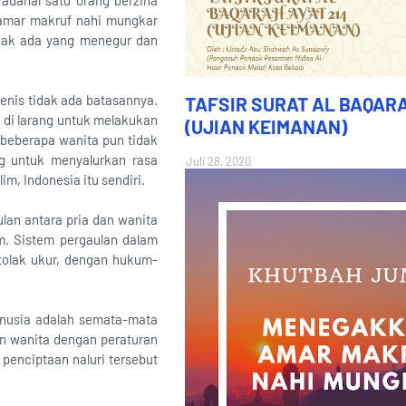
Padahal satu orang berzina
 amar makruf nahi mungkar
dak ada yang menegur dan
enis tidak ada batasannya.
TAFSIR SURAT AL BAQARA
k di larang untuk melakukan
(UJIAN KEIMANAN)
 beberapa wanita pun tidak
g untuk menyalurkan rasa
Juli 28, 2020
m, Indonesia itu sendiri.
an antara pria dan wanita
m. Sistem pergaulan dalam
tolak ukur, dengan hukum-
anusia adalah semata-mata
an wanita dengan peraturan
 penciptaan naluri tersebut