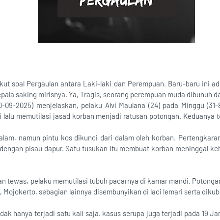
kut soal Pergaulan antara Laki-laki dan Perempuan. Baru-baru ini a
pala saking mirisnya. Ya, Tragis, seorang perempuan muda dibunuh da
0-09-2025) menjelaskan, pelaku Alvi Maulana (24) pada Minggu (31
vi lalu memutilasi jasad korban menjadi ratusan potongan. Keduanya 
malam, namun pintu kos dikunci dari dalam oleh korban. Pertengkaran
dengan pisau dapur. Satu tusukan itu membuat korban meninggal ke
n tewas, pelaku memutilasi tubuh pacarnya di kamar mandi. Potongan
Mojokerto, sebagian lainnya disembunyikan di laci lemari serta dikub
idak hanya terjadi satu kali saja. kasus serupa juga terjadi pada 19 Ja