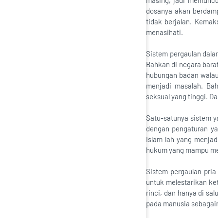
masing, jadi memuncul
dosanya akan berdamp
tidak berjalan. Kema
menasihati.
Sistem pergaulan dala
Bahkan di negara barat
hubungan badan walau 
menjadi masalah. Ba
seksual yang tinggi. D
Satu-satunya sistem 
dengan pengaturan ya
Islam lah yang menja
hukum yang mampu menc
Sistem pergaulan pri
untuk melestarikan ke
rinci, dan hanya di sa
pada manusia sebagaim