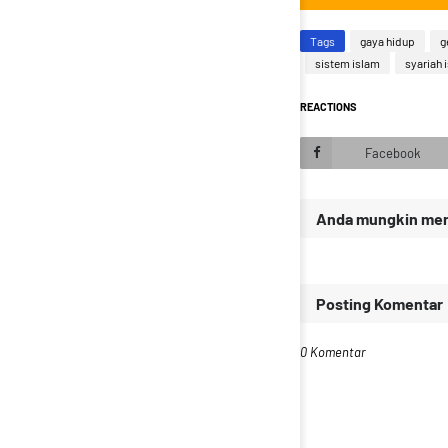
Tags
gaya hidup
g
sistem islam
syariah 
REACTIONS
Facebook
Anda mungkin meny
Posting Komentar
0 Komentar