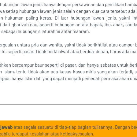
 hubungan lawan jenis hanya dengan perkawinan dan pemilikan hamba
a setiap hubungan lawan jenis selain dengan dua cara tersebut ada
n hukuman paling keras. Di luar hubungan lawan jenis, yakni inte
dari gharizah nau, seperti hubungan antara bapak, ibu, anak, saudar
 sebagai hubungan silaturahmi antar mahram.
rgaulan antara pria dan wanita, yakni tidak berikhtilat atau campur 
entu, seperti pasar. Tidak berkhalwat atau berdua-duaan, harus ada
kan bercampur baur seperti di pasar, dan hanya sebatas untuk berb
m Islam, tentu tidak akan ada kasus-kasus miris yang akan terjadi,
erjadi, hanya Islam lah yang dapat menjadi pemecah permasalahan um
 jawab
atas segala sesuatu di tiap-tiap bagian tulisannya. Dengan beg
abila terdapat kesalahan atau ketidaksesuaian.