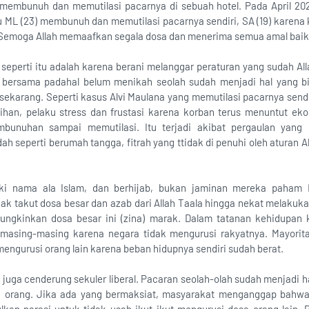
membunuh dan memutilasi pacarnya di sebuah hotel. Pada April 2025
u ML (23) membunuh dan memutilasi pacarnya sendiri, SA (19) karena
Semoga Allah memaafkan segala dosa dan menerima semua amal baik 
 seperti itu adalah karena berani melanggar peraturan yang sudah Al
r bersama padahal belum menikah seolah sudah menjadi hal yang bi
sekarang. Seperti kasus Alvi Maulana yang memutilasi pacarnya sendi
ihan, pelaku stress dan frustasi karena korban terus menuntut ek
mbunuhan sampai memutilasi. Itu terjadi akibat pergaulan yang 
h seperti berumah tangga, fitrah yang ttidak di penuhi oleh aturan A
iki nama ala Islam, dan berhijab, bukan jaminan mereka paham 
ak takut dosa besar dan azab dari Allah Taala hingga nekat melakuka
ungkinkan dosa besar ini (zina) marak. Dalam tatanan kehidupan k
asing-masing karena negara tidak mengurusi rakyatnya. Mayorita
mengurusi orang lain karena beban hidupnya sendiri sudah berat.
at juga cenderung sekuler liberal. Pacaran seolah-olah sudah menjadi 
 orang. Jika ada yang bermaksiat, masyarakat menganggap bahwa