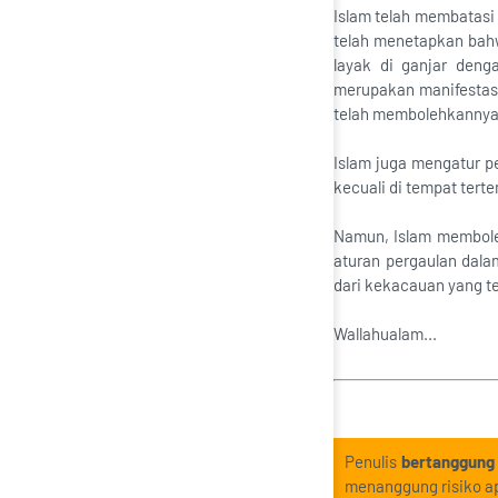
Islam telah membatasi
telah menetapkan bahw
layak di ganjar denga
merupakan manifestasi 
telah membolehkannya
Islam juga mengatur pe
kecuali di tempat tert
Namun, Islam memboleh
aturan pergaulan dala
dari kekacauan yang t
Wallahualam...
Penulis
bertanggung
menanggung risiko ap