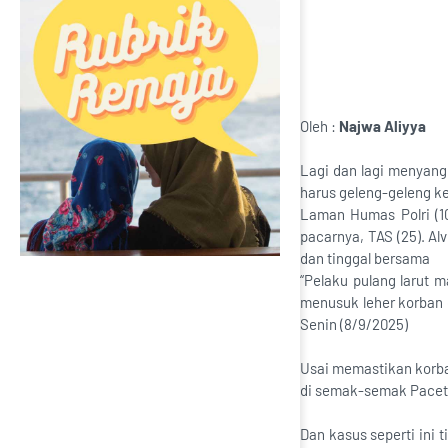
Oleh :
Najwa Aliyya
Lagi dan lagi menyang
harus geleng-geleng ke
Laman Humas Polri (1
pacarnya, TAS (25). Al
dan tinggal bersama
“Pelaku pulang larut 
menusuk leher korban 
Senin (8/9/2025)
Usai memastikan korba
di semak-semak Pacet, 
Dan kasus seperti ini t