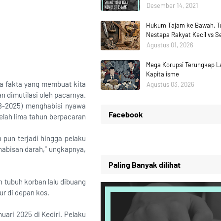
Desember 14, 2021
Hukum Tajam ke Bawah, Tu
Nestapa Rakyat Kecil vs 
Agustus 01, 2026
Mega Korupsi Terungkap La
Kapitalisme
da fakta yang membuat kita
Agustus 03, 2026
n dimutilasi oleh pacarnya.
-8-2025) menghabisi nyawa
Facebook
telah lima tahun berpacaran
 pun terjadi hingga pelaku
habisan darah,” ungkapnya,
Paling Banyak dilihat
 tubuh korban lalu dibuang
ur di depan kos.
nuari 2025 di Kediri. Pelaku