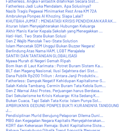
Fatherless, Angka Fantastik dilahirkan Secara Sist...
Fatherless Jadi Luka Mendalam, Apa Solusinya?
Nasib Tragis Pegawai Minimarket Rest Area KM 72A
Ambruknya Ponpes Al Khoziny, Siapa Lalai?
KHUTBAH JUM'AT : MENGATASI KRISIS PENDIDIKAN KARAK...
Aturan Islam Menyejahterakan Hubungan Keluarga
Akhir Manis Karier Kepala Sekolah yang Menegakkan ...
Hati-Hati, Two State Bukan Solusi
Gen Z Wajib Menolak Two-State Solution
Islam Mencetak SDM Unggul Bukan Buzzer Negara!
Berlindung Atas Nama HAM, LGBT Merajalela
SANTRI DAN TANTANGAN GLOBALISASI
Nyawa Murah di Negeri Gemah Ripah
Bom Ikan di Laut Karimata : Potret Buram Sistem Ka...
BLT dan Magang Nasional, Ilusi Sejahtera dari Sist...
Dana Publik Rp200 Triliun : Antara Janji Produktiv...
Fatherless: Dampak Negatif Kehidupan Kapitalisme-S...
Salah Kelola Tambang, Cermin Buram Tata Kelola Sum...
Gen Z Warnai Aksi Protes, Perjuangan harus Berdasa...
Dari Sekularisme ke Krisis Keluarga: Kita Sedang K...
Bukan Cuaca, Tapi Salah Tata Kota: Islam Punya Sol...
AMBRUKNYA GEDUNG PONPES BUKTI KURANGNYA TANGGUNG
J...
Pendisiplinan Murid Berujung Pelaporan Dilema Duni...
MBG dan Kegagalan Negara Kapitalis Menyejahterakan...
KDRT dan Kekerasan Remaja: Bukti Kapitalisme Siste...
Bahaya Terselubung Dibalik Trend Agnostik Menyasar...