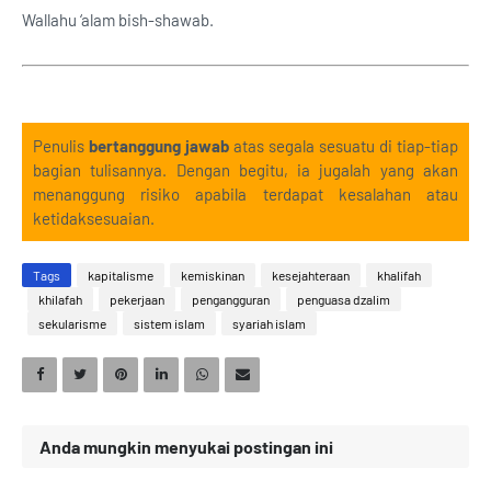
Wallahu ‘alam bish-shawab.
Penulis
bertanggung jawab
atas segala sesuatu di tiap-tiap
bagian tulisannya. Dengan begitu, ia jugalah yang akan
menanggung risiko apabila terdapat kesalahan atau
ketidaksesuaian.
Tags
kapitalisme
kemiskinan
kesejahteraan
khalifah
khilafah
pekerjaan
pengangguran
penguasa dzalim
sekularisme
sistem islam
syariah islam
Anda mungkin menyukai postingan ini