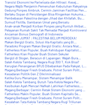
Transisi Ekonomi ke Pariwisata dan Hilirasi: Kesej...
Negara Wajib Menjamin Pemenuhan Kebutuhan Rakyatnya
Gedung Ponpes Ambruk, Cermin Jaminan Fasilitas Pen...
Berlaku Sopan di Persidangan Bisa Ringankan Hukuma...
Pembebasan Palestina dengan Jihad dan Khilafah, Bu...
Sumud Flotilla, Gambaran Umat yang Bersatu
Anak-anak Menjadi Korban Ponpes yang Runtuh Akibat...
Pelayanan Rumah Sakit Tak Memadai Menjadi Kontroversi
Ancaman Bonus Demografi di Indonesia
KHUTBAH JUM'AT : PALESTINA BELUM MERDEKA!
Makan Bergizi Gratis, Solusi Ala Kapitalis yang Bi...
Paradoks Program Makan Bergizi Gratis: Antara Niat...
Fatherless Kian Populer, Buah Kehidupan Kapitalist...
Fatherless Kian Populer Buah Sistem Sekuler
Bergizi di Slogan, Beracun di Lapangan: Wajah Bura...
Salah Kelola Tambang, Negara Rugi 300 T, Kok Bisa?
Kerugian Penanganan BPJS Dibebankan Pada Rakyat, L...
Magang Berbayar Fresh Graduate, Potret Suram Polit...
Kesadaran Politik Gen Z Dikriminalisasi
Ketika Guru Menampar, Sistem Menampar Balik
Salah Kelola Tambang, Butuh Tata Kelola Negara Per...
Kesibukan Ayah Mencari Nafkah Lahirkan Fatherless,...
Magang Berbayar: Cermin Retak Sistem Ekonomi yang ...
Fatherless Makin Populer, Buah Sistem Kapitalis Se...
Magang Berbayar Fresh Graduate, Potret Suram Polit...
Kesalahan Tata Kelola Tambang Negara Rugi Triliunan