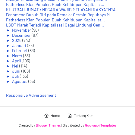
Fatherless Kian Populer, Buah Kehidupan Kapitalis ...
KHUTBAH JUM'AT : NEGARA WAJIB MELAYANI RAKYATNYA
Fenomena Bunuh Diri pada Remaja: Cermin Rapuhnya M...
Fatherless Kian Populer, Buah Kehidupan Kapitalist...
LGBT Marak Terjadi Kapitalisasi Gagal Lindungi Gen...
►
November
(98)
►
Desember
(97)
►
2026
(743)
►
Januari
(86)
►
Februari
(83)
►
Maret
(83)
►
April
(103)
►
Mei
(114)
►
Juni
(106)
►
Juli
(133)
►
Agustus
(35)
Responsive Advertisement
Home
Tentang Kami
Created by
Blogger Themes
| Distributed by
Gooyaabi Templates