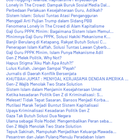
Lonely in The Crowd: Dampak Buruk Sosial Media Dal...
Perbedaan Perlakuan Kesejahteraan Guru, Adilkah?
Sistem Islam: Solusi Tuntas Atasi Pengangguran
Menggali Arti Pujian Trump dalam Sidang PBB
Fenomena Lonely in The Crowd di Alam Kapitalisme
Gaji Guru PPPK Minim: Bagaimana Sistem Islam Memul...
Minimnya Gaji Guru PPPK, Solusi Hakiki Mekanisme K...
Banjir Berulang di Ketapang, Rakyat Butuh Solusi C...
Penerapan Islam Kaffah, Solusi Tuntas Lawan Cyberb...
Gaji Guru PPPK Minim, Islam Punya Mekanisme Adil
Gen Z Melek Politik, Why Not?
Hapus Stigma "Aku Mah Apa Atuh?!"
Lulus Kuliah, Jangan Sampai “Payah”
Jurnalis di Daerah Konflik Bersenjata
KHUTBAH JUM'AT : MENYOAL KERJASAMA DENGAN AMERIKA ...
Gen-Z Wajib Menolak Two State Solution
Sistem Islam dalam Menjamin Kesejahteraan Umat
Ketika kesadaran Politik Gen Z di Kriminalisasi: S...
Meleset! Tidak Tepat Sasaran, Bansos Menjadi Korba...
Mutilasi Marak Terjadi Buntut Sistem Kapitalisasi
Upaya Kriminalisasi Kesadaran Politik Gen Z
Gaza Tak Butuh Solusi Dua Negara
Ulama sebagai Role Model: Mengembalikan Peran seba...
Gen Z Wajib Menolak Two State Solution
Tepuk Sakinah, Mampukah Menjadikan Keluarga Mawada...
Pesantren dan Jalan Pulang Menuju Peradaban Islam