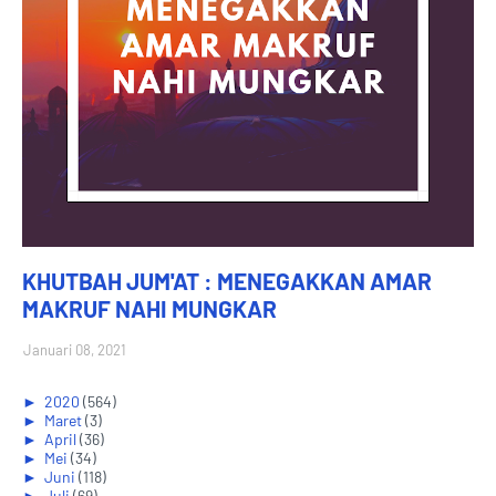
KHUTBAH JUM'AT : MENEGAKKAN AMAR
MAKRUF NAHI MUNGKAR
Januari 08, 2021
►
2020
(564)
►
Maret
(3)
►
April
(36)
►
Mei
(34)
►
Juni
(118)
►
Juli
(69)