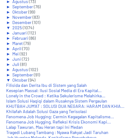
►
Agustus
(73)
►
September
(76)
►
Oktober
(99)
►
November
(83)
►
Desember
(101)
▼
2025
(1074)
►
Januari
(112)
►
Februari
(86)
►
Maret
(79)
►
April
(70)
►
Mei
(92)
►
Juni
(72)
►
Juli
(81)
►
Agustus
(102)
►
September
(91)
▼
Oktober
(94)
Filisida dan Derita Ibu di Sistem yang Salah
Kesepian Massal: Ilusi Sosial Media di Era Kapital...
Lonely in the Crowd : Ketika Sekulerisme Melahirka...
Islam Solusi Haqiqi dalam Rusaknya Sistem Pergaulan
KHUTBAH JUM'AT : SOLUSI DUA NEGARA: HARAM DAN KHIA...
Khilafah Adalah Solusi Gaza yang Terisolasi
Fenomena Job Hugging: Cermin Kegagalan Kapitalisme...
Fenomena Job Hugging, Refleksi Krisis Ekonomi Kapi...
Lalap Tawuran, Mau Heran tapi Ini Medan
Tragedi Lubang Tambang : Nyawa Rakyat Jadi Taruhan
Job Hugging Melanda, Kapitalisme Penyebabnya