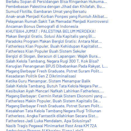
Berlaku Sopan di Persidangan Bisa Ringankan Hukuma...
Pembebasan Palestina dengan Jihad dan Khilafah, Bu...
Sumud Flotilla, Gambaran Umat yang Bersatu
Anak-anak Menjadi Korban Ponpes yang Runtuh Akibat...
Pelayanan Rumah Sakit Tak Memadai Menjadi Kontroversi
Ancaman Bonus Demografi di Indonesia
KHUTBAH JUM'AT : PALESTINA BELUM MERDEKA!
Makan Bergizi Gratis, Solusi Ala Kapitalis yang Bi...
Paradoks Program Makan Bergizi Gratis: Antara Niat...
Fatherless Kian Populer, Buah Kehidupan Kapitalist...
Fatherless Kian Populer Buah Sistem Sekuler
Bergizi di Slogan, Beracun di Lapangan: Wajah Bura...
Salah Kelola Tambang, Negara Rugi 300 T, Kok Bisa?
Kerugian Penanganan BPJS Dibebankan Pada Rakyat, L...
Magang Berbayar Fresh Graduate, Potret Suram Polit...
Kesadaran Politik Gen Z Dikriminalisasi
Ketika Guru Menampar, Sistem Menampar Balik
Salah Kelola Tambang, Butuh Tata Kelola Negara Per...
Kesibukan Ayah Mencari Nafkah Lahirkan Fatherless,...
Magang Berbayar: Cermin Retak Sistem Ekonomi yang ...
Fatherless Makin Populer, Buah Sistem Kapitalis Se...
Magang Berbayar Fresh Graduate, Potret Suram Polit...
Kesalahan Tata Kelola Tambang Negara Rugi Triliunan
Fatherless, Angka Fantastik dilahirkan Secara Sist...
Fatherless Jadi Luka Mendalam, Apa Solusinya?
Nasib Tragis Pegawai Minimarket Rest Area KM 72A
Ambruknya Ponpes Al Khoziny, Siapa Lalai?