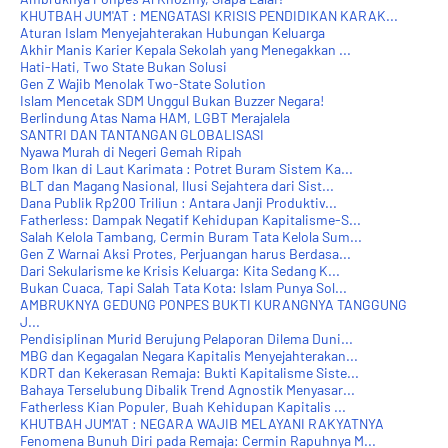
KHUTBAH JUM'AT : MENGATASI KRISIS PENDIDIKAN KARAK...
Aturan Islam Menyejahterakan Hubungan Keluarga
Akhir Manis Karier Kepala Sekolah yang Menegakkan ...
Hati-Hati, Two State Bukan Solusi
Gen Z Wajib Menolak Two-State Solution
Islam Mencetak SDM Unggul Bukan Buzzer Negara!
Berlindung Atas Nama HAM, LGBT Merajalela
SANTRI DAN TANTANGAN GLOBALISASI
Nyawa Murah di Negeri Gemah Ripah
Bom Ikan di Laut Karimata : Potret Buram Sistem Ka...
BLT dan Magang Nasional, Ilusi Sejahtera dari Sist...
Dana Publik Rp200 Triliun : Antara Janji Produktiv...
Fatherless: Dampak Negatif Kehidupan Kapitalisme-S...
Salah Kelola Tambang, Cermin Buram Tata Kelola Sum...
Gen Z Warnai Aksi Protes, Perjuangan harus Berdasa...
Dari Sekularisme ke Krisis Keluarga: Kita Sedang K...
Bukan Cuaca, Tapi Salah Tata Kota: Islam Punya Sol...
AMBRUKNYA GEDUNG PONPES BUKTI KURANGNYA TANGGUNG
J...
Pendisiplinan Murid Berujung Pelaporan Dilema Duni...
MBG dan Kegagalan Negara Kapitalis Menyejahterakan...
KDRT dan Kekerasan Remaja: Bukti Kapitalisme Siste...
Bahaya Terselubung Dibalik Trend Agnostik Menyasar...
Fatherless Kian Populer, Buah Kehidupan Kapitalis ...
KHUTBAH JUM'AT : NEGARA WAJIB MELAYANI RAKYATNYA
Fenomena Bunuh Diri pada Remaja: Cermin Rapuhnya M...