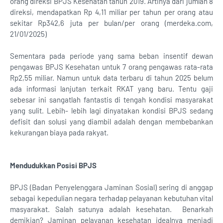
orang direksi BPJS Kesehatan tahun 2019. Artinya dari jumlah 8
direksi, mendapatkan Rp 4,11 miliar per tahun per orang atau
sekitar Rp342,6 juta per bulan/per orang (merdeka.com,
21/01/2025)
Sementara pada periode yang sama beban insentif dewan
pengawas BPJS Kesehatan untuk 7 orang pengawas rata-rata
Rp2,55 miliar. Namun untuk data terbaru di tahun 2025 belum
ada informasi lanjutan terkait RKAT yang baru. Tentu gaji
sebesar ini sangatlah fantastis di tengah kondisi masyarakat
yang sulit. Lebih- lebih lagi dinyatakan kondisi BPJS sedang
defisit dan solusi yang diambil adalah dengan membebankan
kekurangan biaya pada rakyat.
Mendudukkan Posisi BPJS
BPJS (Badan Penyelenggara Jaminan Sosial) sering di anggap
sebagai kepedulian negara terhadap pelayanan kebutuhan vital
masyarakat. Salah satunya adalah kesehatan. Benarkah
demikian? Jaminan pelayanan kesehatan idealnya menjadi