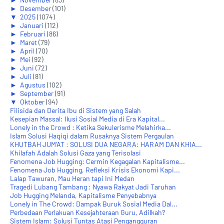
►
Desember
(101)
▼
2025
(1074)
►
Januari
(112)
►
Februari
(86)
►
Maret
(79)
►
April
(70)
►
Mei
(92)
►
Juni
(72)
►
Juli
(81)
►
Agustus
(102)
►
September
(91)
▼
Oktober
(94)
Filisida dan Derita Ibu di Sistem yang Salah
Kesepian Massal: Ilusi Sosial Media di Era Kapital...
Lonely in the Crowd : Ketika Sekulerisme Melahirka...
Islam Solusi Haqiqi dalam Rusaknya Sistem Pergaulan
KHUTBAH JUM'AT : SOLUSI DUA NEGARA: HARAM DAN KHIA...
Khilafah Adalah Solusi Gaza yang Terisolasi
Fenomena Job Hugging: Cermin Kegagalan Kapitalisme...
Fenomena Job Hugging, Refleksi Krisis Ekonomi Kapi...
Lalap Tawuran, Mau Heran tapi Ini Medan
Tragedi Lubang Tambang : Nyawa Rakyat Jadi Taruhan
Job Hugging Melanda, Kapitalisme Penyebabnya
Lonely in The Crowd: Dampak Buruk Sosial Media Dal...
Perbedaan Perlakuan Kesejahteraan Guru, Adilkah?
Sistem Islam: Solusi Tuntas Atasi Pengangguran