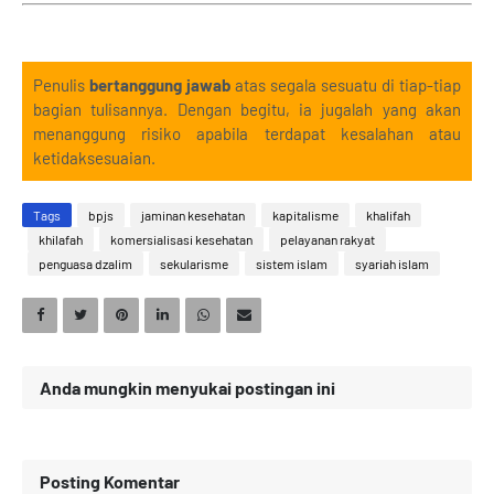
Penulis
bertanggung jawab
atas segala sesuatu di tiap-tiap
bagian tulisannya. Dengan begitu, ia jugalah yang akan
menanggung risiko apabila terdapat kesalahan atau
ketidaksesuaian.
Tags
bpjs
jaminan kesehatan
kapitalisme
khalifah
khilafah
komersialisasi kesehatan
pelayanan rakyat
penguasa dzalim
sekularisme
sistem islam
syariah islam
Anda mungkin menyukai postingan ini
Posting Komentar