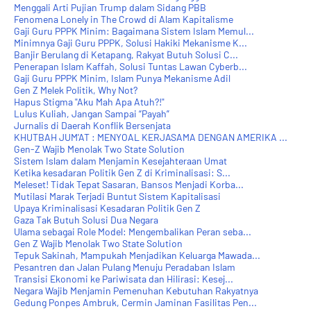
Menggali Arti Pujian Trump dalam Sidang PBB
Fenomena Lonely in The Crowd di Alam Kapitalisme
Gaji Guru PPPK Minim: Bagaimana Sistem Islam Memul...
Minimnya Gaji Guru PPPK, Solusi Hakiki Mekanisme K...
Banjir Berulang di Ketapang, Rakyat Butuh Solusi C...
Penerapan Islam Kaffah, Solusi Tuntas Lawan Cyberb...
Gaji Guru PPPK Minim, Islam Punya Mekanisme Adil
Gen Z Melek Politik, Why Not?
Hapus Stigma "Aku Mah Apa Atuh?!"
Lulus Kuliah, Jangan Sampai “Payah”
Jurnalis di Daerah Konflik Bersenjata
KHUTBAH JUM'AT : MENYOAL KERJASAMA DENGAN AMERIKA ...
Gen-Z Wajib Menolak Two State Solution
Sistem Islam dalam Menjamin Kesejahteraan Umat
Ketika kesadaran Politik Gen Z di Kriminalisasi: S...
Meleset! Tidak Tepat Sasaran, Bansos Menjadi Korba...
Mutilasi Marak Terjadi Buntut Sistem Kapitalisasi
Upaya Kriminalisasi Kesadaran Politik Gen Z
Gaza Tak Butuh Solusi Dua Negara
Ulama sebagai Role Model: Mengembalikan Peran seba...
Gen Z Wajib Menolak Two State Solution
Tepuk Sakinah, Mampukah Menjadikan Keluarga Mawada...
Pesantren dan Jalan Pulang Menuju Peradaban Islam
Transisi Ekonomi ke Pariwisata dan Hilirasi: Kesej...
Negara Wajib Menjamin Pemenuhan Kebutuhan Rakyatnya
Gedung Ponpes Ambruk, Cermin Jaminan Fasilitas Pen...