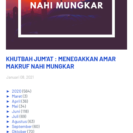
KHUTBAH JUM'AT : MENEGAKKAN AMAR
MAKRUF NAHI MUNGKAR
Januari 08, 2021
►
2020
(564)
►
Maret
(3)
►
April
(36)
►
Mei
(34)
►
Juni
(118)
►
Juli
(69)
►
Agustus
(63)
►
September
(60)
►
Oktober
(70)