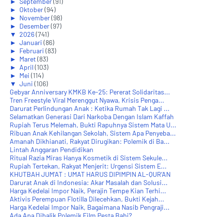
►
September
(91)
►
Oktober
(94)
►
November
(98)
►
Desember
(97)
▼
2026
(741)
►
Januari
(86)
►
Februari
(83)
►
Maret
(83)
►
April
(103)
►
Mei
(114)
▼
Juni
(106)
Gebyar Anniversary KMKB Ke-25: Pererat Solidaritas...
Tren Freestyle Viral Merenggut Nyawa, Krisis Penga...
Darurat Perlindungan Anak : Ketika Rumah Tak Lagi ...
Selamatkan Generasi Dari Narkoba Dengan Islam Kaffah
Rupiah Terus Melemah, Bukti Rapuhnya Sistem Mata U...
Ribuan Anak Kehilangan Sekolah, Sistem Apa Penyeba...
Amanah Dikhianati, Rakyat Dirugikan: Polemik di Ba...
Lintah Anggaran Pendidikan
Ritual Razia Miras Hanya Kosmetik di Sistem Sekule...
Rupiah Tertekan, Rakyat Menjerit: Urgensi Sistem E...
KHUTBAH JUM'AT : UMAT HARUS DIPIMPIN AL-QUR’AN
Darurat Anak di Indonesia: Akar Masalah dan Solusi...
Harga Kedelai Impor Naik, Perajin Tempe Kian Terhi...
Aktivis Perempuan Flotilla Dilecehkan, Bukti Kejah...
Harga Kedelai Impor Naik, Bagaimana Nasib Pengraji...
Ada Apa Dibalik Polemik Film Pesta Babi?