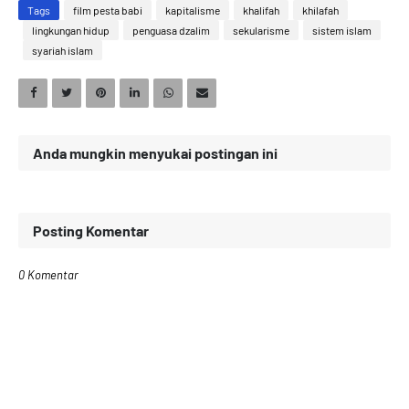
Tags
film pesta babi
kapitalisme
khalifah
khilafah
lingkungan hidup
penguasa dzalim
sekularisme
sistem islam
syariah islam
Anda mungkin menyukai postingan ini
Posting Komentar
0 Komentar