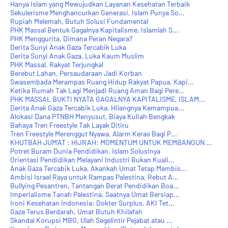
Hanya Islam yang Mewujudkan Layanan Kesehatan Terbaik
Sekulerisme Menghancurkan Generasi, Islam Punya So...
Rupiah Melemah, Butuh Solusi Fundamental
PHK Massal Bentuk Gagalnya Kapitalisme, Islamlah S...
PHK Menggurita, Dimana Peran Negara?
Derita Sunyi Anak Gaza Tercabik Luka
Derita Sunyi Anak Gaza, Luka Kaum Muslim
PHK Massal, Rakyat Terjungkal
Berebut Lahan, Persaudaraan Jadi Korban
Swasembada Merampas Ruang Hidup Rakyat Papua, Kapi...
Ketika Rumah Tak Lagi Menjadi Ruang Aman Bagi Pere...
PHK MASSAL BUKTI NYATA GAGALNYA KAPITALISME, ISLAM...
Derita Anak Gaza Tercabik Luka, Hilangnya Kemampua...
Alokasi Dana PTNBH Menyusut, Biaya Kuliah Bengkak
Bahaya Tren Freestyle Tak Layak Ditiru
Tren Freestyle Merenggut Nyawa, Alarm Keras Bagi P...
KHUTBAH JUM'AT : HIJRAH: MOMENTUM UNTUK MEMBANGUN ...
Potret Buram Dunia Pendidikan, Islam Solusinya
Orientasi Pendidikan Melayani Industri Bukan Kuali...
Anak Gaza Tercabik Luka, Akankah Umat Tetap Membis...
Ambisi Israel Raya untuk Rampas Palestina, Rebut A...
Bullying Pesantren, Tantangan Berat Pendidikan Boa...
Imperialisme Tanah Palestina, Saatnya Umat Bersiap...
Ironi Kesehatan Indonesia: Dokter Surplus, AKI Tet...
Gaza Terus Berdarah, Umat Butuh Khilafah
Skandal Korupsi MBG, Ulah Segelintir Pejabat atau ...