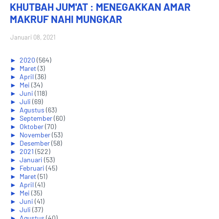
KHUTBAH JUM'AT : MENEGAKKAN AMAR
MAKRUF NAHI MUNGKAR
Januari 08, 2021
►
2020
(564)
►
Maret
(3)
►
April
(36)
►
Mei
(34)
►
Juni
(118)
►
Juli
(69)
►
Agustus
(63)
►
September
(60)
►
Oktober
(70)
►
November
(53)
►
Desember
(58)
►
2021
(522)
►
Januari
(53)
►
Februari
(45)
►
Maret
(51)
►
April
(41)
►
Mei
(35)
►
Juni
(41)
►
Juli
(37)
►
Agustus
(40)