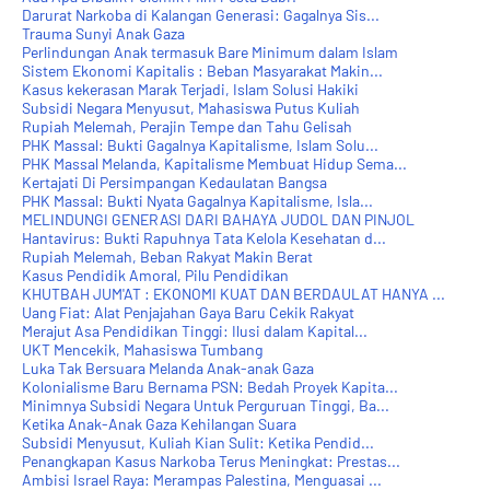
Darurat Narkoba di Kalangan Generasi: Gagalnya Sis...
Trauma Sunyi Anak Gaza
Perlindungan Anak termasuk Bare Minimum dalam Islam
Sistem ‎Ekonomi Kapitalis : Beban Masyarakat Makin...
Kasus kekerasan Marak Terjadi, Islam Solusi Hakiki
Subsidi Negara Menyusut, Mahasiswa Putus Kuliah
Rupiah Melemah, Perajin Tempe dan Tahu Gelisah
PHK Massal: Bukti Gagalnya Kapitalisme, Islam Solu...
PHK Massal Melanda, Kapitalisme Membuat Hidup Sema...
Kertajati Di Persimpangan Kedaulatan Bangsa
PHK Massal: Bukti Nyata Gagalnya Kapitalisme, Isla...
MELINDUNGI GENERASI DARI BAHAYA JUDOL DAN PINJOL
Hantavirus: Bukti Rapuhnya Tata Kelola Kesehatan d...
Rupiah Melemah, Beban Rakyat Makin Berat
Kasus Pendidik Amoral, Pilu Pendidikan
KHUTBAH JUM'AT : EKONOMI KUAT DAN BERDAULAT HANYA ...
Uang Fiat: Alat Penjajahan Gaya Baru Cekik Rakyat
Merajut Asa Pendidikan Tinggi: Ilusi dalam Kapital...
UKT Mencekik, Mahasiswa Tumbang
Luka Tak Bersuara Melanda Anak-anak Gaza
Kolonialisme Baru Bernama PSN: Bedah Proyek Kapita...
Minimnya Subsidi Negara Untuk Perguruan Tinggi, Ba...
Ketika Anak-Anak Gaza Kehilangan Suara
Subsidi Menyusut, Kuliah Kian Sulit: Ketika Pendid...
Penangkapan Kasus Narkoba Terus Meningkat: Prestas...
Ambisi Israel Raya: Merampas Palestina, Menguasai ...