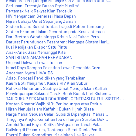
Kesadaran Perjuangan Menegakkan Sistem Islam untuk...
Seriusan, Freestyle Bukan Style Muslim!
Pertamax Naik Rakyat Kian Tercekik
HIV Mengancam Generasi Masa Depan
Hijrah Cahaya Umat Sepanjang Zaman
Sistem Islam: Solusi Tuntas Tragedi Pohon Tumbang
Sistem Ekonomi Islam Menuntun pada Kesejahteraan
Dari Bretton Woods hingga Krisis Nilai Tukar: Perb...
Darurat Perundungan Pesantren: Mengapa Sistem Hari...
Ilusi Kebijakan Ekspor Satu Pintu
Anak-Anak Gaza Memanggil Kita
SANTRI DAN AMANAH PERADABAN
Urgensi Dakwah Lewat Tulisan
Israel Raya Rampas Palestina Lewat Genosida Gaza
Ancaman Nyata HIV/AIDS
Adab, Pondasi Pendidikan yang Terabaikan
Kaum Boti Menjamur, Kasus HIV Kian Subur
Refleksi Muharram: Saatnya Umat Menuju Islam Kaffah
Penyimpangan Seksual Marak, Buah Busuk Dari Sistem...
TAK CUKUP SEKADAR BOARDING, GENERASI BUTUH SISTEM ...
Konten Kreator Wajib NIB: Perlindungan atau Perlua...
Hijrah Menuju Islam Kaffah : Bukan Hijrah Biasa
Harga Mahal Sebuah Gelar: Subsidi Dipangkas, Mahas...
Tingginya Angka Kematian Ibu di Tengah Surplus Dok...
Ambisi 'Israel Raya': Ketika Al-Aqsa dan Tanah Pal...
Bullying di Pesantren, Tantangan Berat Dunia Pendi...
Energi Bukan Komoditas, Melainkan Hak Rakyat