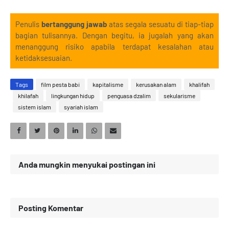
Penulis
bertanggung jawab
atas segala sesuatu di tiap-tiap
bagian tulisannya. Dengan begitu, ia jugalah yang akan
menanggung risiko apabila terdapat kesalahan atau
ketidaksesuaian.
Tags
film pesta babi
kapitalisme
kerusakan alam
khalifah
khilafah
lingkungan hidup
penguasa dzalim
sekularisme
sistem islam
syariah islam
Anda mungkin menyukai postingan ini
Posting Komentar