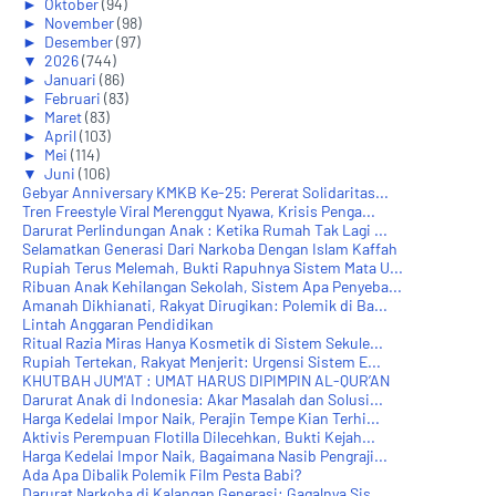
►
Oktober
(94)
►
November
(98)
►
Desember
(97)
▼
2026
(744)
►
Januari
(86)
►
Februari
(83)
►
Maret
(83)
►
April
(103)
►
Mei
(114)
▼
Juni
(106)
Gebyar Anniversary KMKB Ke-25: Pererat Solidaritas...
Tren Freestyle Viral Merenggut Nyawa, Krisis Penga...
Darurat Perlindungan Anak : Ketika Rumah Tak Lagi ...
Selamatkan Generasi Dari Narkoba Dengan Islam Kaffah
Rupiah Terus Melemah, Bukti Rapuhnya Sistem Mata U...
Ribuan Anak Kehilangan Sekolah, Sistem Apa Penyeba...
Amanah Dikhianati, Rakyat Dirugikan: Polemik di Ba...
Lintah Anggaran Pendidikan
Ritual Razia Miras Hanya Kosmetik di Sistem Sekule...
Rupiah Tertekan, Rakyat Menjerit: Urgensi Sistem E...
KHUTBAH JUM'AT : UMAT HARUS DIPIMPIN AL-QUR’AN
Darurat Anak di Indonesia: Akar Masalah dan Solusi...
Harga Kedelai Impor Naik, Perajin Tempe Kian Terhi...
Aktivis Perempuan Flotilla Dilecehkan, Bukti Kejah...
Harga Kedelai Impor Naik, Bagaimana Nasib Pengraji...
Ada Apa Dibalik Polemik Film Pesta Babi?
Darurat Narkoba di Kalangan Generasi: Gagalnya Sis...