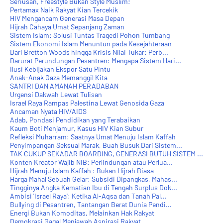
Seriusan, Freestyle Bukan Style Muslim!
Pertamax Naik Rakyat Kian Tercekik
HIV Mengancam Generasi Masa Depan
Hijrah Cahaya Umat Sepanjang Zaman
Sistem Islam: Solusi Tuntas Tragedi Pohon Tumbang
Sistem Ekonomi Islam Menuntun pada Kesejahteraan
Dari Bretton Woods hingga Krisis Nilai Tukar: Perb...
Darurat Perundungan Pesantren: Mengapa Sistem Hari...
Ilusi Kebijakan Ekspor Satu Pintu
Anak-Anak Gaza Memanggil Kita
SANTRI DAN AMANAH PERADABAN
Urgensi Dakwah Lewat Tulisan
Israel Raya Rampas Palestina Lewat Genosida Gaza
Ancaman Nyata HIV/AIDS
Adab, Pondasi Pendidikan yang Terabaikan
Kaum Boti Menjamur, Kasus HIV Kian Subur
Refleksi Muharram: Saatnya Umat Menuju Islam Kaffah
Penyimpangan Seksual Marak, Buah Busuk Dari Sistem...
TAK CUKUP SEKADAR BOARDING, GENERASI BUTUH SISTEM ...
Konten Kreator Wajib NIB: Perlindungan atau Perlua...
Hijrah Menuju Islam Kaffah : Bukan Hijrah Biasa
Harga Mahal Sebuah Gelar: Subsidi Dipangkas, Mahas...
Tingginya Angka Kematian Ibu di Tengah Surplus Dok...
Ambisi 'Israel Raya': Ketika Al-Aqsa dan Tanah Pal...
Bullying di Pesantren, Tantangan Berat Dunia Pendi...
Energi Bukan Komoditas, Melainkan Hak Rakyat
Demokrasi Gagal Menjawab Aspirasi Rakyat