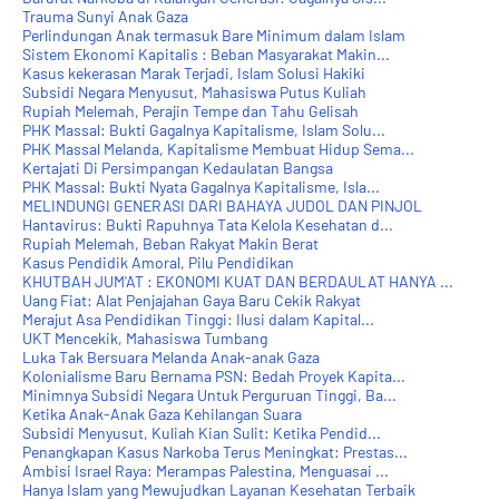
Trauma Sunyi Anak Gaza
Perlindungan Anak termasuk Bare Minimum dalam Islam
Sistem ‎Ekonomi Kapitalis : Beban Masyarakat Makin...
Kasus kekerasan Marak Terjadi, Islam Solusi Hakiki
Subsidi Negara Menyusut, Mahasiswa Putus Kuliah
Rupiah Melemah, Perajin Tempe dan Tahu Gelisah
PHK Massal: Bukti Gagalnya Kapitalisme, Islam Solu...
PHK Massal Melanda, Kapitalisme Membuat Hidup Sema...
Kertajati Di Persimpangan Kedaulatan Bangsa
PHK Massal: Bukti Nyata Gagalnya Kapitalisme, Isla...
MELINDUNGI GENERASI DARI BAHAYA JUDOL DAN PINJOL
Hantavirus: Bukti Rapuhnya Tata Kelola Kesehatan d...
Rupiah Melemah, Beban Rakyat Makin Berat
Kasus Pendidik Amoral, Pilu Pendidikan
KHUTBAH JUM'AT : EKONOMI KUAT DAN BERDAULAT HANYA ...
Uang Fiat: Alat Penjajahan Gaya Baru Cekik Rakyat
Merajut Asa Pendidikan Tinggi: Ilusi dalam Kapital...
UKT Mencekik, Mahasiswa Tumbang
Luka Tak Bersuara Melanda Anak-anak Gaza
Kolonialisme Baru Bernama PSN: Bedah Proyek Kapita...
Minimnya Subsidi Negara Untuk Perguruan Tinggi, Ba...
Ketika Anak-Anak Gaza Kehilangan Suara
Subsidi Menyusut, Kuliah Kian Sulit: Ketika Pendid...
Penangkapan Kasus Narkoba Terus Meningkat: Prestas...
Ambisi Israel Raya: Merampas Palestina, Menguasai ...
Hanya Islam yang Mewujudkan Layanan Kesehatan Terbaik