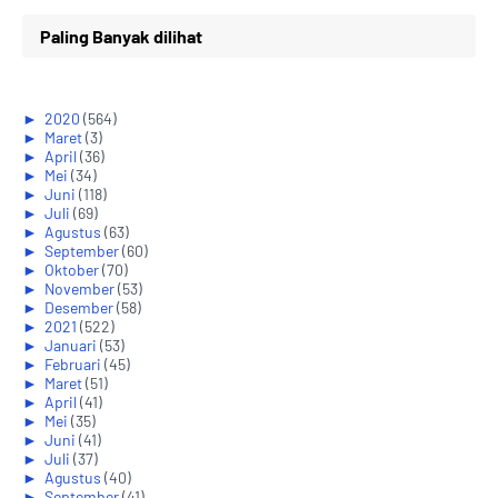
Paling Banyak dilihat
►
2020
(564)
►
Maret
(3)
►
April
(36)
►
Mei
(34)
►
Juni
(118)
►
Juli
(69)
►
Agustus
(63)
►
September
(60)
►
Oktober
(70)
►
November
(53)
►
Desember
(58)
►
2021
(522)
►
Januari
(53)
►
Februari
(45)
►
Maret
(51)
►
April
(41)
►
Mei
(35)
►
Juni
(41)
►
Juli
(37)
►
Agustus
(40)
►
September
(41)