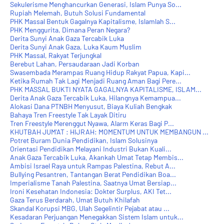
Sekulerisme Menghancurkan Generasi, Islam Punya So...
Rupiah Melemah, Butuh Solusi Fundamental
PHK Massal Bentuk Gagalnya Kapitalisme, Islamlah S...
PHK Menggurita, Dimana Peran Negara?
Derita Sunyi Anak Gaza Tercabik Luka
Derita Sunyi Anak Gaza, Luka Kaum Muslim
PHK Massal, Rakyat Terjungkal
Berebut Lahan, Persaudaraan Jadi Korban
Swasembada Merampas Ruang Hidup Rakyat Papua, Kapi...
Ketika Rumah Tak Lagi Menjadi Ruang Aman Bagi Pere...
PHK MASSAL BUKTI NYATA GAGALNYA KAPITALISME, ISLAM...
Derita Anak Gaza Tercabik Luka, Hilangnya Kemampua...
Alokasi Dana PTNBH Menyusut, Biaya Kuliah Bengkak
Bahaya Tren Freestyle Tak Layak Ditiru
Tren Freestyle Merenggut Nyawa, Alarm Keras Bagi P...
KHUTBAH JUM'AT : HIJRAH: MOMENTUM UNTUK MEMBANGUN ...
Potret Buram Dunia Pendidikan, Islam Solusinya
Orientasi Pendidikan Melayani Industri Bukan Kuali...
Anak Gaza Tercabik Luka, Akankah Umat Tetap Membis...
Ambisi Israel Raya untuk Rampas Palestina, Rebut A...
Bullying Pesantren, Tantangan Berat Pendidikan Boa...
Imperialisme Tanah Palestina, Saatnya Umat Bersiap...
Ironi Kesehatan Indonesia: Dokter Surplus, AKI Tet...
Gaza Terus Berdarah, Umat Butuh Khilafah
Skandal Korupsi MBG, Ulah Segelintir Pejabat atau ...
Kesadaran Perjuangan Menegakkan Sistem Islam untuk...