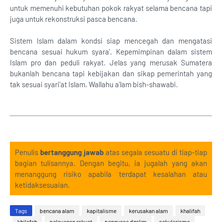
untuk memenuhi kebutuhan pokok rakyat selama bencana tapi
juga untuk rekonstruksi pasca bencana.
Sistem Islam dalam kondsi siap mencegah dan mengatasi
bencana sesuai hukum syara’. Kepemimpinan dalam sistem
Islam pro dan peduli rakyat. Jelas yang merusak Sumatera
bukanlah bencana tapi kebijakan dan sikap pemerintah yang
tak sesuai syari’at Islam. Wallahu a’lam bish-shawabi.
Penulis
bertanggung jawab
atas segala sesuatu di tiap-tiap
bagian tulisannya. Dengan begitu, ia jugalah yang akan
menanggung risiko apabila terdapat kesalahan atau
ketidaksesuaian.
Tags
bencana alam
kapitalisme
kerusakan alam
khalifah
khilafah
pelayanan rakyat
penguasa dzalim
sekularisme