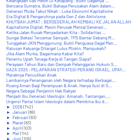
Kelangkaan Gas Melon Di Ketapang : Bukti Gagalnya ...
Bencana Sumatra, Bukti Bahaya Perusakan Alam dalam...
Generasi Muda Takut Nikah : Luka Ekonomi Kapitalisme
Era Digital & Pengaruhnya pada Gen Z dan Aktivisme
KHUTBAH JUM'AT : BERSEGERALAH KEMBALI KE JALAN ALLAH
Kapitalisme Digital: Mesin Perusak Mental Generasi...
Ketika Jalan Rusak Menyadarkan Kita : Solidaritas ...
Sungai Bekasi Tercemar Sampah, TPS Bantar Gebang M...
Tunggakan JKN Menggunung: Bukti Penguasa Gagal Men...
Ratusan Keluarga Ditarget Lulus Miskin, Mampukah?
Jika Alam Murka, Bagaimana Kabar Kita?
Penentu Upah Tenaga Kerja di Tangan Siapa?
Perayaan Tahun Baru dan Dampak Pelanggaran Hukum S...
GAZA 2025 : PELAPARAN STRATEGI PERANG ISRAEL, UPAY...
Maraknya Penculikan Anak
Lambannya Penanganan oleh Negara terhadap Berbagai...
Ruang Aman Bagi Perempuan & Anak, Hanya Ilusi di S...
Negara Sebagai Penjamin Hak Rakyat
Menjadi Ibu Generasi Ideologis: Amanah, Tantangan,...
Urgensi Partai Islam Ideologis dalam Membina Ibu d...
►
2026
(742)
►
Januari
(86)
►
Februari
(83)
►
Maret
(83)
►
April
(103)
►
Mei
(114)
►
Juni
(106)