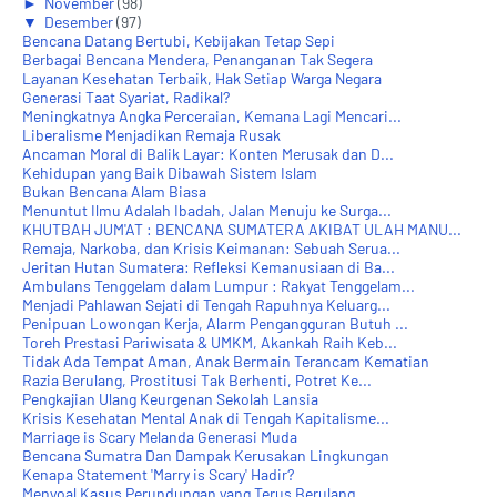
►
November
(98)
▼
Desember
(97)
Bencana Datang Bertubi, Kebijakan Tetap Sepi
Berbagai Bencana Mendera, Penanganan Tak Segera
Layanan Kesehatan Terbaik, Hak Setiap Warga Negara
Generasi Taat Syariat, Radikal?
Meningkatnya Angka Perceraian, Kemana Lagi Mencari...
Liberalisme Menjadikan Remaja Rusak
Ancaman Moral di Balik Layar: Konten Merusak dan D...
Kehidupan yang Baik Dibawah Sistem Islam
Bukan Bencana Alam Biasa
Menuntut Ilmu Adalah Ibadah, Jalan Menuju ke Surga...
KHUTBAH JUM'AT : BENCANA SUMATERA AKIBAT ULAH MANU...
Remaja, Narkoba, dan Krisis Keimanan: Sebuah Serua...
Jeritan Hutan Sumatera: Refleksi Kemanusiaan di Ba...
Ambulans Tenggelam dalam Lumpur : Rakyat Tenggelam...
Menjadi Pahlawan Sejati di Tengah Rapuhnya Keluarg...
Penipuan Lowongan Kerja, Alarm Pengangguran Butuh ...
Toreh Prestasi Pariwisata & UMKM, Akankah Raih Keb...
Tidak Ada Tempat Aman, Anak Bermain Terancam Kematian
Razia Berulang, Prostitusi Tak Berhenti, Potret Ke...
Pengkajian Ulang Keurgenan Sekolah Lansia
Krisis Kesehatan Mental Anak di Tengah Kapitalisme...
Marriage is Scary Melanda Generasi Muda
Bencana Sumatra Dan Dampak Kerusakan Lingkungan
Kenapa Statement 'Marry is Scary' Hadir?
Menyoal Kasus Perundungan yang Terus Berulang