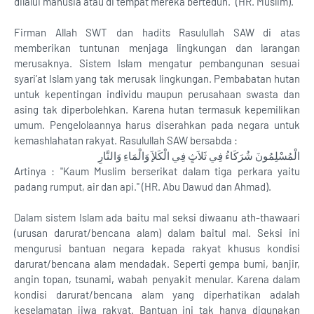
dilalui manusia atau di tempat mereka berteduh." (HR. Muslim).
Firman Allah SWT dan hadits Rasulullah SAW di atas
memberikan tuntunan menjaga lingkungan dan larangan
merusaknya. Sistem Islam mengatur pembangunan sesuai
syari’at Islam yang tak merusak lingkungan. Pembabatan hutan
untuk kepentingan individu maupun perusahaan swasta dan
asing tak diperbolehkan. Karena hutan termasuk kepemilikan
umum. Pengelolaannya harus diserahkan pada negara untuk
kemashlahatan rakyat. Rasulullah SAW bersabda :
الْمُسْلِمُونَ شُرَكَاءُ فِي ثَلاَثٍ فِي الْكَلإَ وَالْمَاءِ وَالنَّارِ
Artinya : "Kaum Muslim berserikat dalam tiga perkara yaitu
padang rumput, air dan api." (HR. Abu Dawud dan Ahmad).
Dalam sistem Islam ada baitu mal seksi diwaanu ath-thawaari
(urusan darurat/bencana alam) dalam baitul mal. Seksi ini
mengurusi bantuan negara kepada rakyat khusus kondisi
darurat/bencana alam mendadak. Seperti gempa bumi, banjir,
angin topan, tsunami, wabah penyakit menular. Karena dalam
kondisi darurat/bencana alam yang diperhatikan adalah
keselamatan jiwa rakyat. Bantuan ini tak hanya digunakan