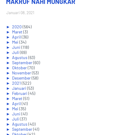
MAKRUF NAHI MUNGKAR
Januari 08, 2021
►
2020
(564)
►
Maret
(3)
►
April
(36)
►
Mei
(34)
►
Juni
(118)
►
Juli
(69)
►
Agustus
(63)
►
September
(60)
►
Oktober
(70)
►
November
(53)
►
Desember
(58)
►
2021
(522)
►
Januari
(53)
►
Februari
(45)
►
Maret
(51)
►
April
(41)
►
Mei
(35)
►
Juni
(41)
►
Juli
(37)
►
Agustus
(40)
►
September
(41)
►
Oktober
(42)