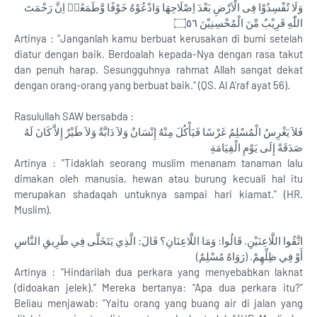
وَلَا تُفْسِدُوْا فِى الْاَرْضِ بَعْدَ اِصْلَاحِهَا وَادْعُوْهُ خَوْفًا وَّطَمَعًاۗ اِنَّ رَحْمَتَ
اللّٰهِ قَرِيْبٌ مِّنَ الْمُحْسِنِيْنَ ۝٥٦
Artinya : "Janganlah kamu berbuat kerusakan di bumi setelah
diatur dengan baik. Berdoalah kepada-Nya dengan rasa takut
dan penuh harap. Sesungguhnya rahmat Allah sangat dekat
dengan orang-orang yang berbuat baik." (QS. Al A'raf ayat 56).
Rasulullah SAW bersabda :
فَلاَ يَغْرِسُ الْمُسْلِمُ غَرْسًا فَيَأْكُلَ مِنْهُ إِنْسَانٌ وَلاَ دَابَّةٌ وَلاَ طَيْرٌ إِلاَّ كَانَ لَهُ
صَدَقَةً إِلَى يَوْمِ الْقِيَامَةِ
Artinya : "Tidaklah seorang muslim menanam tanaman lalu
dimakan oleh manusia, hewan atau burung kecuali hal itu
merupakan shadaqah untuknya sampai hari kiamat." (HR.
Muslim).
اتَّقُوا اللَّاعِنَيْنِ. قَالُوا: وَمَا اللَّاعِنَانِ؟ قَالَ: الَّذِي يَتَخَلَّى فِي طَرِيقِ النَّاسِ
أَوْ فِي ظِلِّهِمْ. (رَوَاهُ مُسْلِمٌ)
Artinya : "Hindarilah dua perkara yang menyebabkan laknat
(didoakan jelek).” Mereka bertanya: “Apa dua perkara itu?”
Beliau menjawab: “Yaitu orang yang buang air di jalan yang