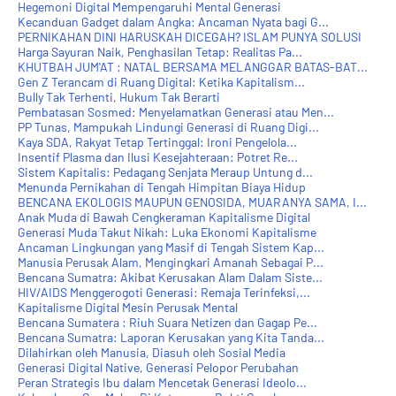
Hegemoni Digital Mempengaruhi Mental Generasi
Kecanduan Gadget dalam Angka: Ancaman Nyata bagi G...
PERNIKAHAN DINI HARUSKAH DICEGAH? ISLAM PUNYA SOLUSI
Harga Sayuran Naik, Penghasilan Tetap: Realitas Pa...
KHUTBAH JUM'AT : NATAL BERSAMA MELANGGAR BATAS-BAT...
Gen Z Terancam di Ruang Digital: Ketika Kapitalism...
Bully Tak Terhenti, Hukum Tak Berarti
Pembatasan Sosmed: Menyelamatkan Generasi atau Men...
PP Tunas, Mampukah Lindungi Generasi di Ruang Digi...
Kaya SDA, Rakyat Tetap Tertinggal: Ironi Pengelola...
Insentif Plasma dan Ilusi Kesejahteraan: Potret Re...
Sistem Kapitalis: Pedagang Senjata Meraup Untung d...
Menunda Pernikahan di Tengah Himpitan Biaya Hidup
BENCANA EKOLOGIS MAUPUN GENOSIDA, MUARANYA SAMA, I...
Anak Muda di Bawah Cengkeraman Kapitalisme Digital
Generasi Muda Takut Nikah: Luka Ekonomi Kapitalisme
Ancaman Lingkungan yang Masif di Tengah Sistem Kap...
Manusia Perusak Alam, Mengingkari Amanah Sebagai P...
Bencana Sumatra: Akibat Kerusakan Alam Dalam Siste...
HIV/AIDS Menggerogoti Generasi: Remaja Terinfeksi,...
Kapitalisme Digital Mesin Perusak Mental
Bencana Sumatera : Riuh Suara Netizen dan Gagap Pe...
Bencana Sumatra: Laporan Kerusakan yang Kita Tanda...
Dilahirkan oleh Manusia, Diasuh oleh Sosial Media
Generasi Digital Native, Generasi Pelopor Perubahan
Peran Strategis Ibu dalam Mencetak Generasi Ideolo...