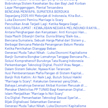
Bobroknya Sistem Kesehatan Ibu dan Bayi Jadi Korban
Layar Menggenggam, Mental Tersandera
BENCANA MENYAPA, SUMATERA BERDUKA
Sepanjang 2025 HIV Melonjak di Indonesia, Kita But...
Luka Ekonomi Pemicu Marriage is Scary
Penculikan Anak Terjadi Lagi: Ketika Negara Gagal ...
KHUTBAH JUM'AT : KEWAJIBAN NEGARA MELINDUNGI RAKYA...
Antara Penghargaan dan Kenyataan: Anti Korupsi Han...
Gaza Masih Dibanjiri Derita: Dunia Bilang “Baik-ba...
Bencana Sumatera, Sebuah Harga Mahal dari Sistem y...
Berbagai Bencana Melanda Penanganan Belum Merata
Ketika Pernikahan Dianggap Beban
Generasi Muda Takut Nikah : Luka Ekonomi Kapitalisme
Banjir Sumatra Bongkar Lemahnya Tanggap Bencana Pe...
Solusi Komprehensif Buruknya Tata Ruang Indonesia
Perkembangan Teknologi Digital, Positif Atau Negat...
Dalam Sistem Sekuler, Nyawa Kian Terancam
Ilusi Pemberantasan Mafia Pangan di Sistem Kapital...
Banjir Rob Kaltim: Air Naik Lagi, Butuh Solusi Hakiki
“Marriage Is Scary”: Ketakutan Generasi yang Dilah...
Bahaya Lemahnya Generasi Akibat Konten Merusak di ...
Menakar Efektivitas PP TUNAS Bagi Keamanan Digital...
Islam Menjadikan "Marriage Is Not Scary"
Era Digital: Pemanfaatan Teknologi Sesuai Syari'at...
Bijak Digitalisasi Selamatkan Generasi
Generasi Muda Takut Nikah, Luka Ekonomi Kapitalisme