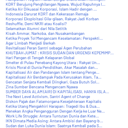
KDRT Berujung Penghilangan Nyawa, Wujud Rapuhnya I...
Ketika Air Dikuasai Korporasi, Islam Hadir dengan ...
Indonesia Darurat KDRT dan Kekerasan Remaja
Korporasi Eksploitasi Gila-gilaan, Rakyat Jadi Korban
Reshuffle, Demi NKRI atau Koalisi?
Selamatkan Alumni dari Nila Setitik
Kisah Ammar, Narkoba, dan Nusakambangan
Ketika Proyek Tol Mengancam Keselamatan: Perspekti...
Agar Limbah Menjadi Berkah
Revitalisasi Peran Santri sebagai Agen Perubahan
KHUTBAH JUM'AT : KRISIS SUDAN DAN URGENSI KEPEMIMP...
Hari Pangan di Tengah Kelaparan Global
Smelter di Pulau Penebang Kayong Utara : Rakyat Un...
Krisis Moral di Dunia Pendidikan, Akar Masalah dan...
Kapitalisasi Air dan Pandangan Islam tentang Penge...
Kapitalisasi Air Berdampak Pada Kerusakan Alam, Ta...
Gencatan Senjata Kembali Diingkari, Gaza Butuh Sol...
Zina Sumber Bencana Mengancam Nyawa
SUMBER DAYA ALAM (AIR) DI KAPITALISASI, HANYA ISLA...
The Next Level Activism, Santri Agent of Change
Diskon Pajak dan Fatamorgana Kesejahteraan Kapitalis
Ketika Utang Mengakhiri Harapan: Tragedi Ibu & Dua...
Menekan Angka Pengangguran Dengan Kerja ke Luar Ne...
Work Life Struggle: Antara Tuntutan Dunia dan Kete...
IKN Dimata Media Asing: Antara Ambisi dan Bayang-b...
Sudan dan Luka Dunia Islam: Saatnya Kembali pada S...