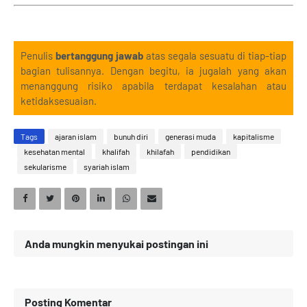
Penulis
bertanggung jawab
atas segala sesuatu di tiap-tiap
bagian tulisannya. Dengan begitu, ia jugalah yang akan
menanggung risiko apabila terdapat kesalahan atau
ketidaksesuaian.
Tags
ajaran islam
bunuh diri
generasi muda
kapitalisme
kesehatan mental
khalifah
khilafah
pendidikan
sekularisme
syariah islam
Anda mungkin menyukai postingan ini
Posting Komentar