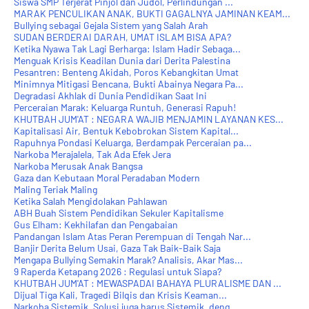
Siswa SMP Terjerat Pinjol dan Judol, Perlindungan ...
MARAK PENCULIKAN ANAK, BUKTI GAGALNYA JAMINAN KEAM...
Bullying sebagai Gejala Sistem yang Salah Arah
SUDAN BERDERAI DARAH, UMAT ISLAM BISA APA?
Ketika Nyawa Tak Lagi Berharga: Islam Hadir Sebaga...
Menguak Krisis Keadilan Dunia dari Derita Palestina
​Pesantren: Benteng Akidah, Poros Kebangkitan Umat
Minimnya Mitigasi Bencana, Bukti Abainya Negara Pa...
Degradasi Akhlak di Dunia Pendidikan Saat Ini
Perceraian Marak: Keluarga Runtuh, Generasi Rapuh!
KHUTBAH JUM'AT : NEGARA WAJIB MENJAMIN LAYANAN KES...
Kapitalisasi Air, Bentuk Kebobrokan Sistem Kapital...
Rapuhnya Pondasi Keluarga, Berdampak Perceraian pa...
Narkoba Merajalela, Tak Ada Efek Jera
Narkoba Merusak Anak Bangsa
Gaza dan Kebutaan Moral Peradaban Modern
Maling Teriak Maling
Ketika Salah Mengidolakan Pahlawan
ABH Buah Sistem Pendidikan Sekuler Kapitalisme
Gus Elham: Kekhilafan dan Pengabaian
Pandangan Islam Atas Peran Perempuan di Tengah Nar...
Banjir Derita Belum Usai, Gaza Tak Baik-Baik Saja
Mengapa Bullying Semakin Marak? Analisis, Akar Mas...
9 Raperda Ketapang 2026 : Regulasi untuk Siapa?
KHUTBAH JUM'AT : MEWASPADAI BAHAYA PLURALISME DAN ...
Dijual Tiga Kali, Tragedi Bilqis dan Krisis Keaman...
Narkoba Sistemik, Solusi juga harus Sistemik, deng...