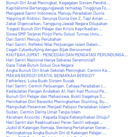
Bunuh Diri Anak Meningkat, Kegagalan Sistem Pendid...
Kapitalisme Bertanggungjawab terhadap Tingginya Fo...
Mengawal Santri Indonesia, Menuju Peradaban Dunia
Yepping di Roblox: Serunya Dunia Gen Z, Tapi Aman ...
Zakat Digencarkan, Tanggung Jawab Negara Dilupakan
Tragedi Bunuh Diri Pelajar dan Krisis Kepribadian ...
Siswa SMP Terjerat Pinjol Perlu Solusi Tuntas Untu...
Dari Santri Menuju Perubahan
Hari Santri: Refleksi Nilai Perjuangan Islam Dalam...
Cegah Cyberbullying dengan Bijak Bersosmed
KHUTBAH JUM'AT : MENCEGAH DAN MENGATASI PERUNDUNGA...
Hari Santri Nasional Hanya Sebatas Seremonial?
Gaza Tidak Butuh Solusi Dua Negara
Angka Bunuh Diri Anak Sekolah Meningkat: Cermin Ke...
MAKAN BERGIZI GRATIS, BENARKAH BERGIZI?
Fatherless, Luka Buah Sistem Rusak
Hari Santri: Cermin Perjuangan, Cahaya Peradaban I...
Kedaulatan Pangan Andalkan AI, Hati-hati Muncul Pe...
Bunuh Diri Pelajar dan Mahasiswa, Bukti Gagalnya S...
Pernikahan Dini Beresiko Meningkatkan Stunting, Bu...
Mampukah Pesantren Menjadi Pelopor Peradaban Islam?
Sudan, Cermin Derita Umat Tanpa Islam
Abraham Accords : Kepada Siapa Keberpihakan Dituju?
Hari Santri dan Reaktualisasi Peran Santri sebagai...
Judol di Kalangan Remaja, Benteng Pertahanan Gener...
Meningkatnya Angka Bunuh Diri di Kalangan Pelajar:...