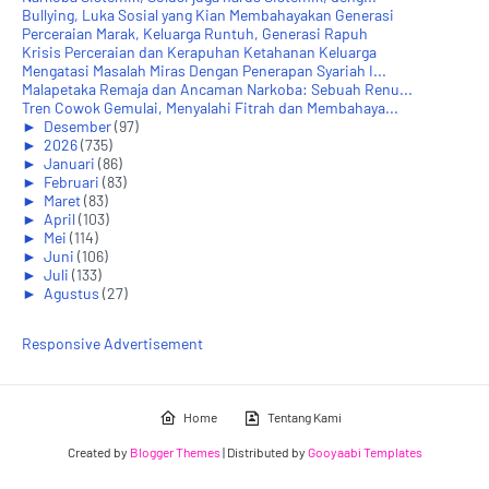
Bullying, Luka Sosial yang Kian Membahayakan Generasi
Perceraian Marak, Keluarga Runtuh, Generasi Rapuh
Krisis Perceraian dan Kerapuhan Ketahanan Keluarga
Mengatasi Masalah Miras Dengan Penerapan Syariah I...
Malapetaka Remaja dan Ancaman Narkoba: Sebuah Renu...
Tren Cowok Gemulai, Menyalahi Fitrah dan Membahaya...
►
Desember
(97)
►
2026
(735)
►
Januari
(86)
►
Februari
(83)
►
Maret
(83)
►
April
(103)
►
Mei
(114)
►
Juni
(106)
►
Juli
(133)
►
Agustus
(27)
Responsive Advertisement
Home
Tentang Kami
Created by
Blogger Themes
| Distributed by
Gooyaabi Templates