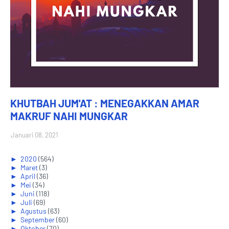
KHUTBAH JUM'AT : MENEGAKKAN AMAR
MAKRUF NAHI MUNGKAR
Januari 08, 2021
►
2020
(564)
►
Maret
(3)
►
April
(36)
►
Mei
(34)
►
Juni
(118)
►
Juli
(69)
►
Agustus
(63)
►
September
(60)
►
Oktober
(70)