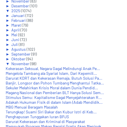
►
November
(83)
►
Desember
(101)
▼
2025
(1074)
►
Januari
(112)
►
Februari
(86)
►
Maret
(79)
►
April
(70)
►
Mei
(92)
►
Juni
(72)
►
Juli
(81)
►
Agustus
(102)
►
September
(91)
►
Oktober
(94)
▼
November
(98)
Kekerasan Seksual, Negara Gagal Melindungi Anak Pe...
Mengelola Tambang ala Syariat Islam, Dari Kepemili...
Darurat KDRT dan Kekerasan Remaja, Butuh Solusi Pa...
Banjir, Longsor dan Pohon Tumbang Menghantui Tatka...
Sekuler Melahirkan Krisis Moral dalam Dunia Pendid...
Magang Nasional dan Pemberian BLT Hanya Solusi Sem...
Stimulus Semu: Kapitalisme Gagal Menyejahterakan R...
Adakah Hukuman Fisik di dalam Islam (Adab Mendidik...
MBG Menuai Beragam Masalah
Terungkap! Suami Siri Bakar dan Kubur Istri di Keb...
Penghapusan Tunggakan Iuran BPJS
Darurat Kekerasan dan Kriminal di Masyarakat
Mampukah Program Makan Bergizi Gratis Akan Meningk...