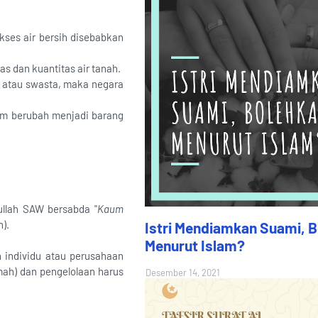
kses air bersih disebabkan
as dan kuantitas air tanah.
ng atau swasta, maka negara
mum berubah menjadi barang
llah SAW bersabda "
Kaum
h).
Istri Mendiamkan Suami, 
Menurut Islam?
h individu atau perusahaan
mah) dan pengelolaan harus
Desember 14, 2021