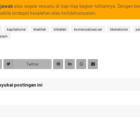
 jawab
atas segala sesuatu di tiap-tiap bagian tulisannya. Dengan beg
abila terdapat kesalahan atau ketidaksesuaian.
kapitalisme
khalifah
khilafah
komersialisasi air
liberalisme
pe
islam
Twitter
ukai postingan ini