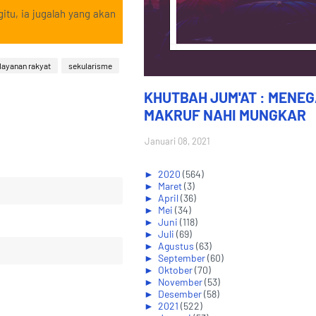
itu, ia jugalah yang akan
layanan rakyat
sekularisme
KHUTBAH JUM'AT : MENE
MAKRUF NAHI MUNGKAR
Januari 08, 2021
►
2020
(564)
►
Maret
(3)
►
April
(36)
►
Mei
(34)
►
Juni
(118)
►
Juli
(69)
►
Agustus
(63)
►
September
(60)
►
Oktober
(70)
►
November
(53)
►
Desember
(58)
►
2021
(522)