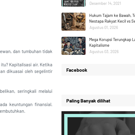
Desember 14, 2021
Hukum Tajam ke Bawah, Tu
Nestapa Rakyat Kecil vs 
Agustus 01, 2026
Mega Korupsi Terungkap La
Kapitalisme
 hewan, dan tumbuhan tidak
Agustus 03, 2026
? Kapitalisasi air. Ketika
Facebook
n dikuasai oleh segelintir
elikan, seringkali melalui
Paling Banyak dilihat
pada keuntungan finansial.
 membutuhkan.