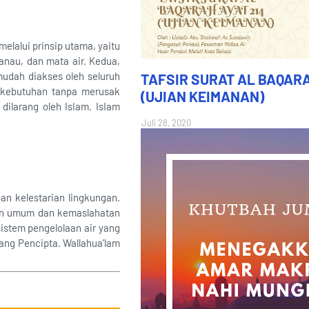
elalui prinsip utama, yaitu
danau, dan mata air. Kedua,
mudah diakses oleh seluruh
TAFSIR SURAT AL BAQARA
n kebutuhan tanpa merusak
(UJIAN KEIMANAN)
dilarang oleh IsIam. IsIam
Juli 28, 2020
dan kelestarian lingkungan.
ikan umum dan kemaslahatan
sistem pengelolaan air yang
ang Pencipta. Wallahua'lam