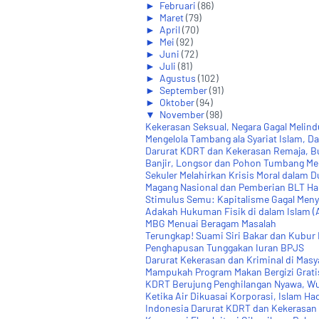
►
Februari
(86)
►
Maret
(79)
►
April
(70)
►
Mei
(92)
►
Juni
(72)
►
Juli
(81)
►
Agustus
(102)
►
September
(91)
►
Oktober
(94)
▼
November
(98)
Kekerasan Seksual, Negara Gagal Melind
Mengelola Tambang ala Syariat Islam, Dar
Darurat KDRT dan Kekerasan Remaja, Bu
Banjir, Longsor dan Pohon Tumbang Men
Sekuler Melahirkan Krisis Moral dalam D
Magang Nasional dan Pemberian BLT Han
Stimulus Semu: Kapitalisme Gagal Menye
Adakah Hukuman Fisik di dalam Islam (
MBG Menuai Beragam Masalah
Terungkap! Suami Siri Bakar dan Kubur Is
Penghapusan Tunggakan Iuran BPJS
Darurat Kekerasan dan Kriminal di Masy
Mampukah Program Makan Bergizi Gratis
KDRT Berujung Penghilangan Nyawa, Wuj
Ketika Air Dikuasai Korporasi, Islam Had
Indonesia Darurat KDRT dan Kekerasan