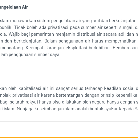
engelolaan Air
Islam menawarkan sistem pengelolaan air yang adil dan berkelanjutan m
ublik. Tidak boleh ada privatisasi pada sumber air seperti sungai, 
ola. Wajib bagi pemerintah menjamin distribusi air secara adil dan 
ilan dan berkelanjutan. Dalam penggunaan air harus memperhatika
 mendatang. Keempat, larangan eksploitasi berlebihan. Pemborosan 
dalam penggunaan sumber daya
n oleh kapitalisasi air ini sangat serius terhadap keadilan sosial 
nolak privatisasi air karena bertentangan dengan prinsip kepemil
 bagi seluruh rakyat hanya bisa dilakukan oleh negara hanya dengan 
ilai islam. Menjaga keseimbangan alam adalah bentuk syukur kepada S