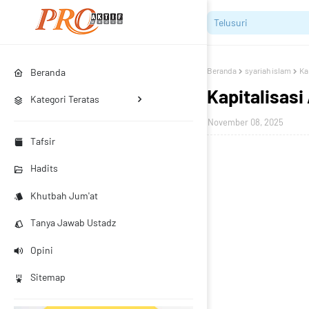
Beranda
syariah islam
Ka
Beranda
Kapitalisasi
Kategori Teratas
November 08, 2025
Tafsir
Hadits
Khutbah Jum'at
Tanya Jawab Ustadz
Opini
Sitemap