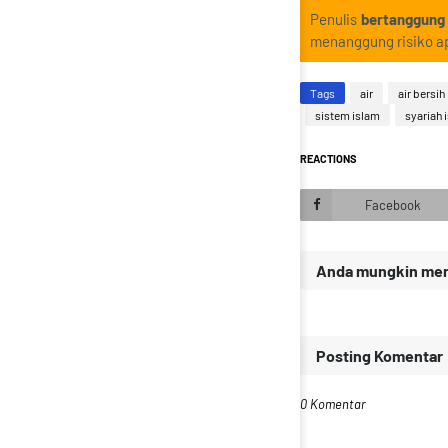
Penulis
bertanggung
menanggung risiko ap
Tags
air
air bersih
sistem islam
syariah 
REACTIONS
Facebook
Anda mungkin meny
Posting Komentar
0 Komentar