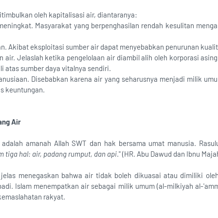
imbulkan oleh kapitalisasi air, diantaranya:
 meningkat. Masyarakat yang berpenghasilan rendah kesulitan menga
n. Akibat eksploitasi sumber air dapat menyebabkan penurunan kualit
n air. Jelaslah ketika pengelolaan air diambil alih oleh korporasi asi
i atas sumber daya vitalnya sendiri.
manusiaan. Disebabkan karena air yang seharusnya menjadi milik u
is keuntungan.
ang Air
 adalah amanah Allah SWT dan hak bersama umat manusia. Rasulu
 tiga hal: air, padang rumput, dan api
." (HR. Abu Dawud dan Ibnu Maja
 jelas menegaskan bahwa air tidak boleh dikuasai atau dimiliki ole
badi. Islam menempatkan air sebagai milik umum (al-milkiyah al-'am
kemaslahatan rakyat.