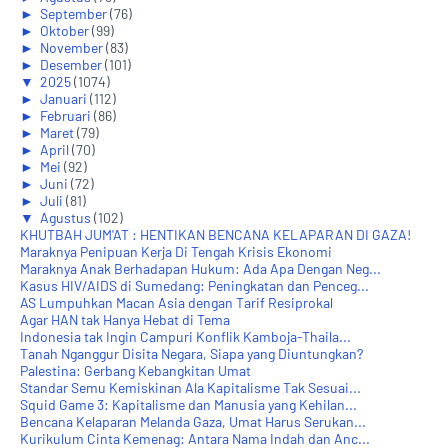
►
September
(76)
►
Oktober
(99)
►
November
(83)
►
Desember
(101)
▼
2025
(1074)
►
Januari
(112)
►
Februari
(86)
►
Maret
(79)
►
April
(70)
►
Mei
(92)
►
Juni
(72)
►
Juli
(81)
▼
Agustus
(102)
KHUTBAH JUM'AT : HENTIKAN BENCANA KELAPARAN DI GAZA!
Maraknya Penipuan Kerja Di Tengah Krisis Ekonomi
Maraknya Anak Berhadapan Hukum: Ada Apa Dengan Neg...
Kasus HIV/AIDS di Sumedang: Peningkatan dan Penceg...
AS Lumpuhkan Macan Asia dengan Tarif Resiprokal
Agar HAN tak Hanya Hebat di Tema
Indonesia tak Ingin Campuri Konflik Kamboja-Thaila...
Tanah Nganggur Disita Negara, Siapa yang Diuntungkan?
Palestina: Gerbang Kebangkitan Umat
Standar Semu Kemiskinan Ala Kapitalisme Tak Sesuai...
Squid Game 3: Kapitalisme dan Manusia yang Kehilan...
Bencana Kelaparan Melanda Gaza, Umat Harus Serukan...
Kurikulum Cinta Kemenag: Antara Nama Indah dan Anc...