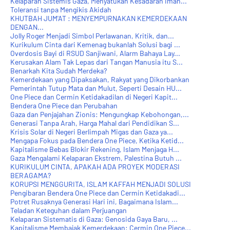
Kelaparan Sistemis Gaza, Menyatukan Kesadaran Iman...
Toleransi tanpa Mengikis Akidah
KHUTBAH JUM'AT : MENYEMPURNAKAN KEMERDEKAAN
DENGAN...
Jolly Roger Menjadi Simbol Perlawanan, Kritik, dan...
Kurikulum Cinta dari Kemenag bukanlah Solusi bagi ...
Overdosis Bayi di RSUD Sanjiwani, Alarm Bahaya Lay...
Kerusakan Alam Tak Lepas dari Tangan Manusia itu S...
Benarkah Kita Sudah Merdeka?
Kemerdekaan yang Dipaksakan, Rakyat yang Dikorbankan
Pemerintah Tutup Mata dan Mulut, Seperti Desain HU...
One Piece dan Cermin Ketidakadilan di Negeri Kapit...
Bendera One Piece dan Perubahan
Gaza dan Penjajahan Zionis: Mengungkap Kebohongan,...
Generasi Tanpa Arah, Harga Mahal dari Pendidikan S...
Krisis Solar di Negeri Berlimpah Migas dan Gaza ya...
Mengapa Fokus pada Bendera One Piece, Ketika Ketid...
Kapitalisme Bebas Blokir Rekening, Islam Menjaga H...
Gaza Mengalami Kelaparan Ekstrem, Palestina Butuh ...
KURIKULUM CINTA, APAKAH ADA PROYEK MODERASI
BERAGAMA?
KORUPSI MENGGURITA, ISLAM KAFFAH MENJADI SOLUSI
Pengibaran Bendera One Piece dan Cermin Ketidakadi...
Potret Rusaknya Generasi Hari ini, Bagaimana Islam...
Teladan Keteguhan dalam Perjuangan
Kelaparan Sistematis di Gaza: Genosida Gaya Baru, ...
Kapitalisme Membajak Kemerdekaan: Cermin One Piece...