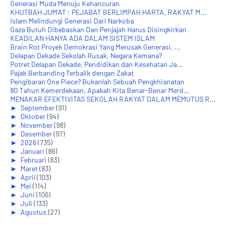
Generasi Muda Menuju Kehancuran
KHUTBAH JUM'AT : PEJABAT BERLIMPAH HARTA, RAKYAT M...
Islam Melindungi Generasi Dari Narkoba
Gaza Butuh Dibebaskan Dan Penjajah Harus Disingkirkan
KEADILAN HANYA ADA DALAM SISTEM ISLAM
Brain Rot Proyek Demokrasi Yang Merusak Generasi, ...
Delapan Dekade Sekolah Rusak, Negara Kemana?
Potret Delapan Dekade, Pendidikan dan Kesehatan Ja...
Pajak Berbanding Terbalik dengan Zakat
Pengibaran One Piece? Bukanlah Sebuah Pengkhianatan
80 Tahun Kemerdekaan, Apakah Kita Benar-Benar Merd...
MENAKAR EFEKTIVITAS SEKOLAH RAKYAT DALAM MEMUTUS R...
►
September
(91)
►
Oktober
(94)
►
November
(98)
►
Desember
(97)
►
2026
(735)
►
Januari
(86)
►
Februari
(83)
►
Maret
(83)
►
April
(103)
►
Mei
(114)
►
Juni
(106)
►
Juli
(133)
►
Agustus
(27)