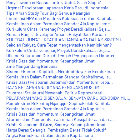
Penyelewengan Bansos untuk Judol, Salah Siapa?
Urgensi Penciptaan Lapangan Kerja Baru di Indonesia
Tips Aman Study Tour Bagi Semua Kalangan
Imunisasi HPV dan Paradoks Kebebasan dalam Kapital...
Kemiskinan dalam Permainan Standar Ala Kapitalisme...
Kurikulum Cinta Kemenag Proyek Deradikalisasi Seja...
Rumah Banjir, Developer Aman , Rakyat Jadi Korban
KHUTBAH JUM'AT : KEADILAN HANYA ADA DALAM SISTEM I...
Sekolah Rakyat, Cara Tepat Mengentaskan Kemiskinan?
Kurikulum Cinta Kemenag Proyek Deradikalisasi Seja...
Dilema Kebutuhan Guru di Tengah Penghapusan Honorer
Krisis Gaza dan Momentum Kebangkitan Umat
Zina Mengundang Bencana
Sistem Ekonomi Kapitalis, Membudidayakan Kemiskinan
Kemiskinan Dalam Permainan Standar Kapitalisme, Is...
Krisis Gaza (Pelaparan Sistemis) dan Momentum Keba...
GAZA KELAPARAN, DIMANA PENGUASA MUSLIM
Frustrasi Struktural Mewabah, Politik Representati...
PELAPARAN YANG DISENGAJA, SENJATA BARU GENOSIDA MU...
Pemblokiran Rekening Nganggur Sepihak oleh Kapital...
Kemiskinan dalam Permainan Standar Ala Kapitalis, ...
Krisis Gaza dan Momentum Kebangkitan Umat
Aturan Islam Memberikan Jaminan Kesejahteraan dan ...
Krisis Kelaparan di Gaza, Saatnya Kebangkitan Umat
Harga Beras Selangit, Pembagian Beras Tidak Solutif
Angka Kemiskinan Dalam Sistem Kapitalisme