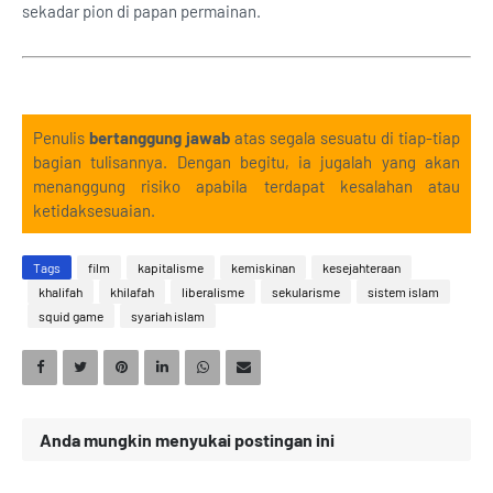
sekadar pion di papan permainan.
Penulis
bertanggung jawab
atas segala sesuatu di tiap-tiap
bagian tulisannya. Dengan begitu, ia jugalah yang akan
menanggung risiko apabila terdapat kesalahan atau
ketidaksesuaian.
Tags
film
kapitalisme
kemiskinan
kesejahteraan
khalifah
khilafah
liberalisme
sekularisme
sistem islam
squid game
syariah islam
Anda mungkin menyukai postingan ini