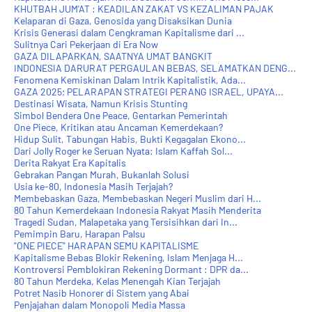
KHUTBAH JUM'AT : KEADILAN ZAKAT VS KEZALIMAN PAJAK
Kelaparan di Gaza, Genosida yang Disaksikan Dunia
Krisis Generasi dalam Cengkraman Kapitalisme dari ...
Sulitnya Cari Pekerjaan di Era Now
GAZA DILAPARKAN, SAATNYA UMAT BANGKIT
INDONESIA DARURAT PERGAULAN BEBAS, SELAMATKAN DENG...
Fenomena Kemiskinan Dalam Intrik Kapitalistik, Ada...
GAZA 2025; PELARAPAN STRATEGI PERANG ISRAEL, UPAYA...
Destinasi Wisata, Namun Krisis Stunting
Simbol Bendera One Peace, Gentarkan Pemerintah
One Piece, Kritikan atau Ancaman Kemerdekaan?
Hidup Sulit, Tabungan Habis, Bukti Kegagalan Ekono...
Dari Jolly Roger ke Seruan Nyata: Islam Kaffah Sol...
Derita Rakyat Era Kapitalis
Gebrakan Pangan Murah, Bukanlah Solusi
Usia ke-80, Indonesia Masih Terjajah?
Membebaskan Gaza, Membebaskan Negeri Muslim dari H...
80 Tahun Kemerdekaan Indonesia Rakyat Masih Menderita
Tragedi Sudan, Malapetaka yang Tersisihkan dari In...
Pemimpin Baru, Harapan Palsu
"ONE PIECE" HARAPAN SEMU KAPITALISME
Kapitalisme Bebas Blokir Rekening, Islam Menjaga H...
Kontroversi Pemblokiran Rekening Dormant : DPR da...
80 Tahun Merdeka, Kelas Menengah Kian Terjajah
Potret Nasib Honorer di Sistem yang Abai
Penjajahan dalam Monopoli Media Massa