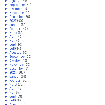
►
Agustus
(41)
►
September
(50)
►
Oktober
(49)
►
November
(49)
►
Desember
(66)
►
2023
(607)
►
Januari
(52)
►
Februari
(42)
►
Maret
(60)
►
April
(42)
►
Mei
(43)
►
Juni
(50)
►
Juli
(54)
►
Agustus
(55)
►
September
(50)
►
Oktober
(45)
►
November
(53)
►
Desember
(61)
►
2024
(860)
►
Januari
(61)
►
Februari
(53)
►
Maret
(78)
►
April
(42)
►
Mei
(67)
►
Juni
(59)
►
Juli
(68)
►
Agustus
(73)