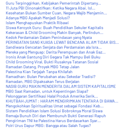
Guru Terpinggirkan, Kebijakan Pemerintah Dipertany...
11 Juta PBI Dinonaktifkan: Ketika Negara Abai, Isl...
Kesehatan Bukan Sumber Cuan, Negara Wajib Menjamin...
Adanya MBG Apakah Menjadi Solusi?
Islam Menghapuskan Praktik Ribawi
Siswa Keroyok Guru: Buah Pendidikan Sekuler Kapitalis
Kekerasan & Child Grooming Makin Banyak, Perlindun...
Kedok Perdamaian Dalam Penindasan yang Nyata
PERINGATAN SANG KUASA LEWAT BENCANA ALAM TIDAK BIS...
Sandiwara Gencatan Senjata dan Perdamaian ala Isra...
Mereka yang Menguap: Derita Perempuan dan Anak Gaz...
Ironis Anak Gantung Diri Gegara Tak Mampu Beli Buku
Child Grooming Viral, Bukti Rusaknya Tatanan Sosial
Ramadan Datang, Proyek MBG Tetap Jalan
Palestina Kian Terjajah Tanpa Khilafah
Ramadhan: Bulan Perubahan atau Sekedar Tradisi?
Ramadan, MBG Dipaksakan Terus Berjalan
NASIB GURU MAKIN MENDERITA DALAM SISTEM KAPITALISME
MBG Saat Ramadan, untuk Kepentingan Siapa?
Pelonggaran Sertifikasi Halal Produk Amerika Serik...
KHUTBAH JUM'AT : HARAM MENGIRIMKAN TENTARA DI BAWA...
Mengokohkan Spiritualitas Umat sebagai Fondasi Keb...
Sistem Pendidikan Islam Solusi Bobroknya Moral Siswa
Remaja Bunuh Diri dan Membunuh Bukti Generasi Rapuh
Pengiriman TNI ke Palestina Harus Berdasarkan Syar...
Polri Urus Dapur MBG: Bangga atau Salah Tugas?