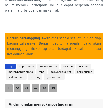
belum memiliki pekerjaan. Ibu pun dapat berperan sebagai
warahmatul bait dengan maksimal.
Penulis
bertanggung jawab
atas segala sesuatu di tiap-tiap
bagian tulisannya. Dengan begitu, ia jugalah yang akan
menanggung risiko apabila terdapat kesalahan atau
ketidaksesuaian.
Tags
kapitalisme
kesejahteraan
khalifah
khilafah
makan bergizi gratis
mbg
pelayanan rakyat
sekularisme
sistem islam
stunting
syariah islam
Anda mungkin menyukai postingan ini