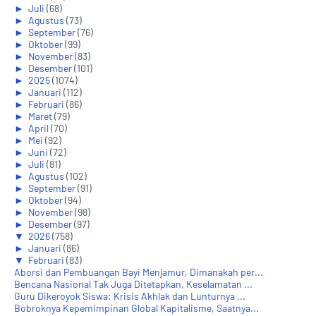
►
Juli
(68)
►
Agustus
(73)
►
September
(76)
►
Oktober
(99)
►
November
(83)
►
Desember
(101)
►
2025
(1074)
►
Januari
(112)
►
Februari
(86)
►
Maret
(79)
►
April
(70)
►
Mei
(92)
►
Juni
(72)
►
Juli
(81)
►
Agustus
(102)
►
September
(91)
►
Oktober
(94)
►
November
(98)
►
Desember
(97)
▼
2026
(758)
►
Januari
(86)
▼
Februari
(83)
Aborsi dan Pembuangan Bayi Menjamur, Dimanakah per...
Bencana Nasional Tak Juga Ditetapkan, Keselamatan ...
Guru Dikeroyok Siswa: Krisis Akhlak dan Lunturnya ...
Bobroknya Kepemimpinan Global Kapitalisme, Saatnya...