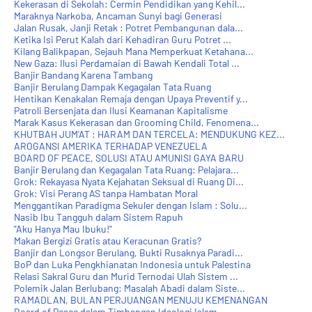
Kekerasan di Sekolah: Cermin Pendidikan yang Kehil...
Maraknya Narkoba, Ancaman Sunyi bagi Generasi
Jalan Rusak, Janji Retak : Potret Pembangunan dala...
Ketika Isi Perut Kalah dari Kehadiran Guru Potret ...
Kilang Balikpapan, Sejauh Mana Memperkuat Ketahana...
New Gaza: Ilusi Perdamaian di Bawah Kendali Total ...
Banjir Bandang Karena Tambang
Banjir Berulang Dampak Kegagalan Tata Ruang
Hentikan Kenakalan Remaja dengan Upaya Preventif y...
Patroli Bersenjata dan Ilusi Keamanan Kapitalisme
Marak Kasus Kekerasan dan Grooming Child, Fenomena...
KHUTBAH JUM'AT : HARAM DAN TERCELA: MENDUKUNG KEZ...
AROGANSI AMERIKA TERHADAP VENEZUELA
BOARD OF PEACE, SOLUSI ATAU AMUNISI GAYA BARU
Banjir Berulang dan Kegagalan Tata Ruang: Pelajara...
Grok: Rekayasa Nyata Kejahatan Seksual di Ruang Di...
Grok: Visi Perang AS tanpa Hambatan Moral
Menggantikan Paradigma Sekuler dengan Islam : Solu...
Nasib Ibu Tangguh dalam Sistem Rapuh
"Aku Hanya Mau Ibuku!"
Makan Bergizi Gratis atau Keracunan Gratis?
Banjir dan Longsor Berulang, Bukti Rusaknya Paradi...
BoP dan Luka Pengkhianatan Indonesia untuk Palestina
Relasi Sakral Guru dan Murid Ternodai Ulah Sistem ...
Polemik Jalan Berlubang: Masalah Abadi dalam Siste...
RAMADLAN, BULAN PERJUANGAN MENUJU KEMENANGAN
Board of Peace dalam Timbangan Ideologi Islam