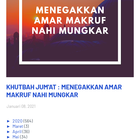
KHUTBAH JUM'AT : MENEGAKKAN AMAR
MAKRUF NAHI MUNGKAR
Januari 08, 2021
►
2020
(564)
►
Maret
(3)
►
April
(36)
►
Mei
(34)