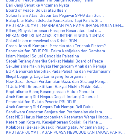
Dari Janji Sehat ke Ancaman Nyata
Board of Peace, Solusi atau Ilusi?
Solusi Islam Atasi Disparitas Pegawai SPPG dan Gur...
Balap Liar Bukan Sekadar Kenakalan, Tapi Krisis Si...
KHUTBAH JUM'AT : MARHABAN YAA RAMADHAAN: MULIA DEN...
Kilang Minyak Terbesar: Harapan Besar atau Ilusi u...
MEKANISME ISLAM ATASI STUNTING HINGGA TUNTAS
Solusi Islam menyelesaikan Krisis BBM
Green Jobs di Kampus, Merdeka atau Terjebak Sistem?
Penonaktifan BPJS PBI: Fakta Kebijakan dan Gambara...
Islam Menjadi Solusi Genosida Palestina
Sepak Terjang Amerika Serikat Melalui Board of Peace
Sekulerisme Makin Nyata Mengancam Anak dan Remaja
BOP, Benarkah Berpihak Pada Palestina dan Perdamaian?
Illegal Logging, Lagu Lama yang Terorganisir
New Gaza, Dewan Perdamaian Gaza, dan Strategi Peng...
11 Juta PBI Dinonaktifkan: Rakyat Miskin Makin Sul...
Kapitalisme Biang Kesengsaraan Hidup Manusia
Anak Gantung Diri Negara Gagal Lindungi Generasi
Penonaktifan 11 Juta Peserta PBI BPJS
Anak Gantung Diri Gegara Tak Mampu Beli Buku
Sandiwara Gencatan Senjata dan Perdamaian ala Isra...
Saat MBG Harus Mengorbankan Kesehatan Warga Hingga...
Ketertiban Kota vs. Kesejahteraan Sosial: Ke Mana ...
Kolaborasi Bekasi-Susaki: Peluang atau Ancaman bag...
KHUTBAH JUM'AT : AGAR PUASA MEWUJUDKAN TAKWA PARIP...