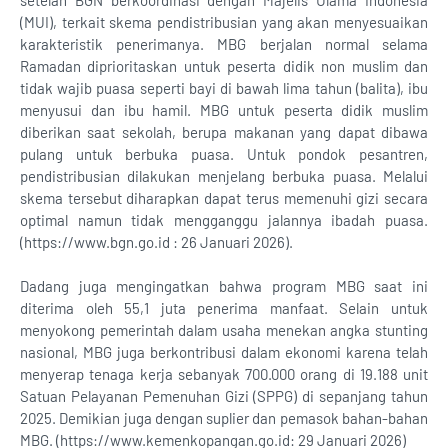
setelah BGN berkoordinasi dengan Majelis Ulama Indonesia
(MUI), terkait skema pendistribusian yang akan menyesuaikan
karakteristik penerimanya. MBG berjalan normal selama
Ramadan diprioritaskan untuk peserta didik non muslim dan
tidak wajib puasa seperti bayi di bawah lima tahun (balita), ibu
menyusui dan ibu hamil. MBG untuk peserta didik muslim
diberikan saat sekolah, berupa makanan yang dapat dibawa
pulang untuk berbuka puasa. Untuk pondok pesantren,
pendistribusian dilakukan menjelang berbuka puasa. Melalui
skema tersebut diharapkan dapat terus memenuhi gizi secara
optimal namun tidak mengganggu jalannya ibadah puasa.
(https://www.bgn.go.id : 26 Januari 2026).
Dadang juga mengingatkan bahwa program MBG saat ini
diterima oleh 55,1 juta penerima manfaat. Selain untuk
menyokong pemerintah dalam usaha menekan angka stunting
nasional, MBG juga berkontribusi dalam ekonomi karena telah
menyerap tenaga kerja sebanyak 700.000 orang di 19.188 unit
Satuan Pelayanan Pemenuhan Gizi (SPPG) di sepanjang tahun
2025. Demikian juga dengan suplier dan pemasok bahan-bahan
MBG. (https://www.kemenkopangan.go.id: 29 Januari 2026)