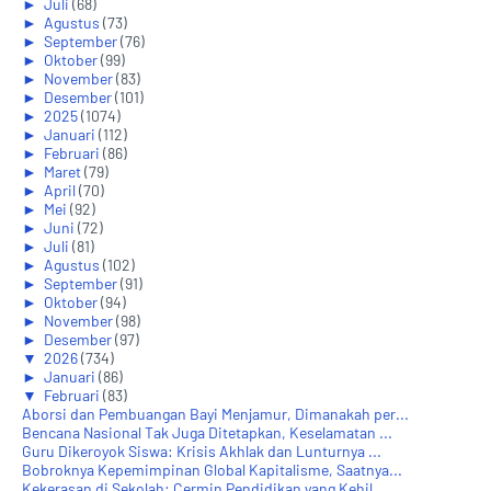
►
Juli
(68)
►
Agustus
(73)
►
September
(76)
►
Oktober
(99)
►
November
(83)
►
Desember
(101)
►
2025
(1074)
►
Januari
(112)
►
Februari
(86)
►
Maret
(79)
►
April
(70)
►
Mei
(92)
►
Juni
(72)
►
Juli
(81)
►
Agustus
(102)
►
September
(91)
►
Oktober
(94)
►
November
(98)
►
Desember
(97)
▼
2026
(734)
►
Januari
(86)
▼
Februari
(83)
Aborsi dan Pembuangan Bayi Menjamur, Dimanakah per...
Bencana Nasional Tak Juga Ditetapkan, Keselamatan ...
Guru Dikeroyok Siswa: Krisis Akhlak dan Lunturnya ...
Bobroknya Kepemimpinan Global Kapitalisme, Saatnya...
Kekerasan di Sekolah: Cermin Pendidikan yang Kehil...