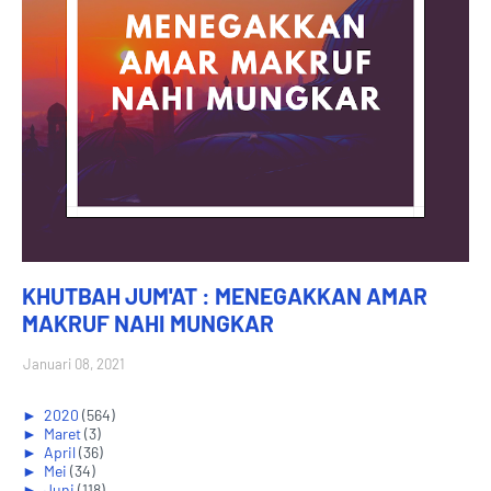
KHUTBAH JUM'AT : MENEGAKKAN AMAR
MAKRUF NAHI MUNGKAR
Januari 08, 2021
►
2020
(564)
►
Maret
(3)
►
April
(36)
►
Mei
(34)
►
Juni
(118)