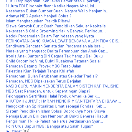
Guru Terpinggirkan, Kebijakan Pemerintah Dipertany...
11 Juta PBI Dinonaktifkan: Ketika Negara Abai, Isl...
Kesehatan Bukan Sumber Cuan, Negara Wajib Menjamin...
Adanya MBG Apakah Menjadi Solusi?
Islam Menghapuskan Praktik Ribawi
Siswa Keroyok Guru: Buah Pendidikan Sekuler Kapitalis
Kekerasan & Child Grooming Makin Banyak, Perlindun...
Kedok Perdamaian Dalam Penindasan yang Nyata
PERINGATAN SANG KUASA LEWAT BENCANA ALAM TIDAK BIS...
Sandiwara Gencatan Senjata dan Perdamaian ala Isra...
Mereka yang Menguap: Derita Perempuan dan Anak Gaz...
Ironis Anak Gantung Diri Gegara Tak Mampu Beli Buku
Child Grooming Viral, Bukti Rusaknya Tatanan Sosial
Ramadan Datang, Proyek MBG Tetap Jalan
Palestina Kian Terjajah Tanpa Khilafah
Ramadhan: Bulan Perubahan atau Sekedar Tradisi?
Ramadan, MBG Dipaksakan Terus Berjalan
NASIB GURU MAKIN MENDERITA DALAM SISTEM KAPITALISME
MBG Saat Ramadan, untuk Kepentingan Siapa?
Pelonggaran Sertifikasi Halal Produk Amerika Serik...
KHUTBAH JUM'AT : HARAM MENGIRIMKAN TENTARA DI BAWA...
Mengokohkan Spiritualitas Umat sebagai Fondasi Keb...
Sistem Pendidikan Islam Solusi Bobroknya Moral Siswa
Remaja Bunuh Diri dan Membunuh Bukti Generasi Rapuh
Pengiriman TNI ke Palestina Harus Berdasarkan Syar...
Polri Urus Dapur MBG: Bangga atau Salah Tugas?
►
Maret
(83)