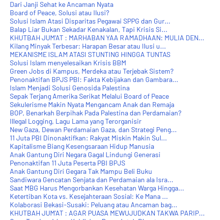
Dari Janji Sehat ke Ancaman Nyata
Board of Peace, Solusi atau Ilusi?
Solusi Islam Atasi Disparitas Pegawai SPPG dan Gur...
Balap Liar Bukan Sekadar Kenakalan, Tapi Krisis Si...
KHUTBAH JUM'AT : MARHABAN YAA RAMADHAAN: MULIA DEN...
Kilang Minyak Terbesar: Harapan Besar atau Ilusi u...
MEKANISME ISLAM ATASI STUNTING HINGGA TUNTAS
Solusi Islam menyelesaikan Krisis BBM
Green Jobs di Kampus, Merdeka atau Terjebak Sistem?
Penonaktifan BPJS PBI: Fakta Kebijakan dan Gambara...
Islam Menjadi Solusi Genosida Palestina
Sepak Terjang Amerika Serikat Melalui Board of Peace
Sekulerisme Makin Nyata Mengancam Anak dan Remaja
BOP, Benarkah Berpihak Pada Palestina dan Perdamaian?
Illegal Logging, Lagu Lama yang Terorganisir
New Gaza, Dewan Perdamaian Gaza, dan Strategi Peng...
11 Juta PBI Dinonaktifkan: Rakyat Miskin Makin Sul...
Kapitalisme Biang Kesengsaraan Hidup Manusia
Anak Gantung Diri Negara Gagal Lindungi Generasi
Penonaktifan 11 Juta Peserta PBI BPJS
Anak Gantung Diri Gegara Tak Mampu Beli Buku
Sandiwara Gencatan Senjata dan Perdamaian ala Isra...
Saat MBG Harus Mengorbankan Kesehatan Warga Hingga...
Ketertiban Kota vs. Kesejahteraan Sosial: Ke Mana ...
Kolaborasi Bekasi-Susaki: Peluang atau Ancaman bag...
KHUTBAH JUM'AT : AGAR PUASA MEWUJUDKAN TAKWA PARIP...