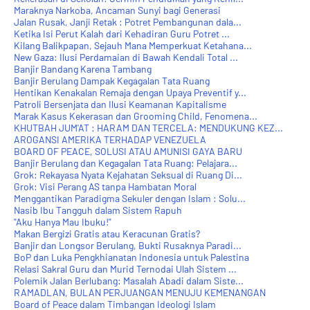
Maraknya Narkoba, Ancaman Sunyi bagi Generasi
Jalan Rusak, Janji Retak : Potret Pembangunan dala...
Ketika Isi Perut Kalah dari Kehadiran Guru Potret ...
Kilang Balikpapan, Sejauh Mana Memperkuat Ketahana...
New Gaza: Ilusi Perdamaian di Bawah Kendali Total ...
Banjir Bandang Karena Tambang
Banjir Berulang Dampak Kegagalan Tata Ruang
Hentikan Kenakalan Remaja dengan Upaya Preventif y...
Patroli Bersenjata dan Ilusi Keamanan Kapitalisme
Marak Kasus Kekerasan dan Grooming Child, Fenomena...
KHUTBAH JUM'AT : HARAM DAN TERCELA: MENDUKUNG KEZ...
AROGANSI AMERIKA TERHADAP VENEZUELA
BOARD OF PEACE, SOLUSI ATAU AMUNISI GAYA BARU
Banjir Berulang dan Kegagalan Tata Ruang: Pelajara...
Grok: Rekayasa Nyata Kejahatan Seksual di Ruang Di...
Grok: Visi Perang AS tanpa Hambatan Moral
Menggantikan Paradigma Sekuler dengan Islam : Solu...
Nasib Ibu Tangguh dalam Sistem Rapuh
"Aku Hanya Mau Ibuku!"
Makan Bergizi Gratis atau Keracunan Gratis?
Banjir dan Longsor Berulang, Bukti Rusaknya Paradi...
BoP dan Luka Pengkhianatan Indonesia untuk Palestina
Relasi Sakral Guru dan Murid Ternodai Ulah Sistem ...
Polemik Jalan Berlubang: Masalah Abadi dalam Siste...
RAMADLAN, BULAN PERJUANGAN MENUJU KEMENANGAN
Board of Peace dalam Timbangan Ideologi Islam