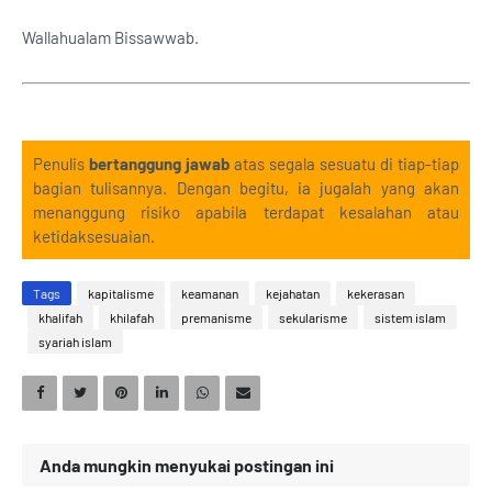
Wallahualam Bissawwab.
Penulis
bertanggung jawab
atas segala sesuatu di tiap-tiap
bagian tulisannya. Dengan begitu, ia jugalah yang akan
menanggung risiko apabila terdapat kesalahan atau
ketidaksesuaian.
Tags
kapitalisme
keamanan
kejahatan
kekerasan
khalifah
khilafah
premanisme
sekularisme
sistem islam
syariah islam
Anda mungkin menyukai postingan ini