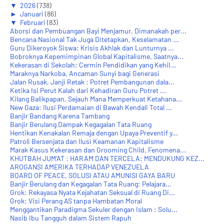
▼
2026
(738)
►
Januari
(86)
▼
Februari
(83)
Aborsi dan Pembuangan Bayi Menjamur, Dimanakah per...
Bencana Nasional Tak Juga Ditetapkan, Keselamatan ...
Guru Dikeroyok Siswa: Krisis Akhlak dan Lunturnya ...
Bobroknya Kepemimpinan Global Kapitalisme, Saatnya...
Kekerasan di Sekolah: Cermin Pendidikan yang Kehil...
Maraknya Narkoba, Ancaman Sunyi bagi Generasi
Jalan Rusak, Janji Retak : Potret Pembangunan dala...
Ketika Isi Perut Kalah dari Kehadiran Guru Potret ...
Kilang Balikpapan, Sejauh Mana Memperkuat Ketahana...
New Gaza: Ilusi Perdamaian di Bawah Kendali Total ...
Banjir Bandang Karena Tambang
Banjir Berulang Dampak Kegagalan Tata Ruang
Hentikan Kenakalan Remaja dengan Upaya Preventif y...
Patroli Bersenjata dan Ilusi Keamanan Kapitalisme
Marak Kasus Kekerasan dan Grooming Child, Fenomena...
KHUTBAH JUM'AT : HARAM DAN TERCELA: MENDUKUNG KEZ...
AROGANSI AMERIKA TERHADAP VENEZUELA
BOARD OF PEACE, SOLUSI ATAU AMUNISI GAYA BARU
Banjir Berulang dan Kegagalan Tata Ruang: Pelajara...
Grok: Rekayasa Nyata Kejahatan Seksual di Ruang Di...
Grok: Visi Perang AS tanpa Hambatan Moral
Menggantikan Paradigma Sekuler dengan Islam : Solu...
Nasib Ibu Tangguh dalam Sistem Rapuh