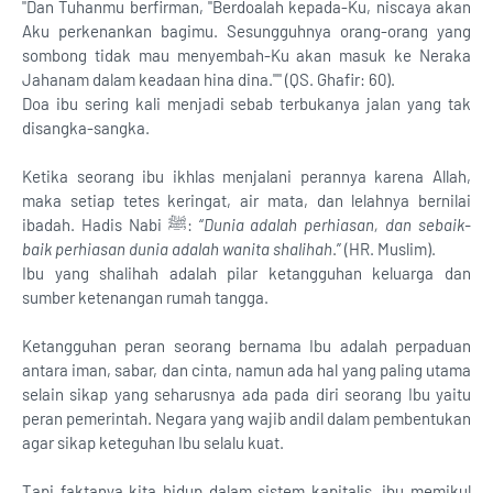
"Dan Tuhanmu berfirman, "Berdoalah kepada-Ku, niscaya akan
Aku perkenankan bagimu. Sesungguhnya orang-orang yang
sombong tidak mau menyembah-Ku akan masuk ke Neraka
Jahanam dalam keadaan hina dina."" (QS. Ghafir: 60).
Doa ibu sering kali menjadi sebab terbukanya jalan yang tak
disangka-sangka.
Ketika seorang ibu ikhlas menjalani perannya karena Allah,
maka setiap tetes keringat, air mata, dan lelahnya bernilai
ibadah. Hadis Nabi ﷺ: “
Dunia adalah perhiasan, dan sebaik-
baik perhiasan dunia adalah wanita shalihah
.” (HR. Muslim).
Ibu yang shalihah adalah pilar ketangguhan keluarga dan
sumber ketenangan rumah tangga.
Ketangguhan peran seorang bernama Ibu adalah perpaduan
antara iman, sabar, dan cinta, namun ada hal yang paling utama
selain sikap yang seharusnya ada pada diri seorang Ibu yaitu
peran pemerintah. Negara yang wajib andil dalam pembentukan
agar sikap keteguhan Ibu selalu kuat.
Tapi faktanya kita hidup dalam sistem kapitalis, ibu memikul