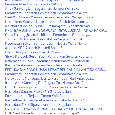
Penonaktifan 11 Juta Peserta PBI BPJS
Anak Gantung Diri Gegara Tak Mampu Beli Buku
Sandiwara Gencatan Senjata dan Perdamaian ala Isra...
Saat MBG Harus Mengorbankan Kesehatan Warga Hingga...
Ketertiban Kota vs. Kesejahteraan Sosial: Ke Mana ...
Kolaborasi Bekasi-Susaki: Peluang atau Ancaman bag...
KHUTBAH JUM'AT : AGAR PUASA MEWUJUDKAN TAKWA PARIP...
Guru Terpinggirkan, Kebijakan Pemerintah Dipertany...
11 Juta PBI Dinonaktifkan: Ketika Negara Abai, Isl...
Kesehatan Bukan Sumber Cuan, Negara Wajib Menjamin...
Adanya MBG Apakah Menjadi Solusi?
Islam Menghapuskan Praktik Ribawi
Siswa Keroyok Guru: Buah Pendidikan Sekuler Kapitalis
Kekerasan & Child Grooming Makin Banyak, Perlindun...
Kedok Perdamaian Dalam Penindasan yang Nyata
PERINGATAN SANG KUASA LEWAT BENCANA ALAM TIDAK BIS...
Sandiwara Gencatan Senjata dan Perdamaian ala Isra...
Mereka yang Menguap: Derita Perempuan dan Anak Gaz...
Ironis Anak Gantung Diri Gegara Tak Mampu Beli Buku
Child Grooming Viral, Bukti Rusaknya Tatanan Sosial
Ramadan Datang, Proyek MBG Tetap Jalan
Palestina Kian Terjajah Tanpa Khilafah
Ramadhan: Bulan Perubahan atau Sekedar Tradisi?
Ramadan, MBG Dipaksakan Terus Berjalan
NASIB GURU MAKIN MENDERITA DALAM SISTEM KAPITALISME
MBG Saat Ramadan, untuk Kepentingan Siapa?