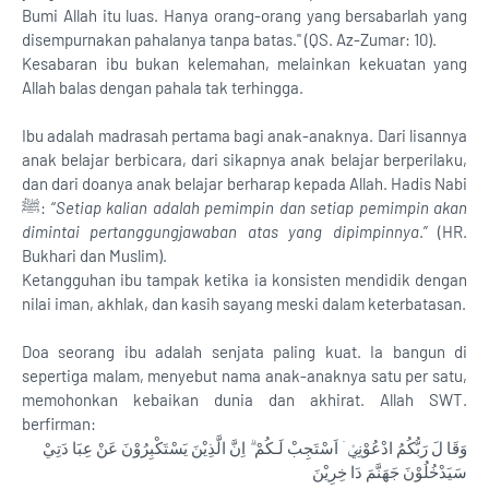
Bumi Allah itu luas. Hanya orang-orang yang bersabarlah yang
disempurnakan pahalanya tanpa batas." (QS. Az-Zumar: 10).
Kesabaran ibu bukan kelemahan, melainkan kekuatan yang
Allah balas dengan pahala tak terhingga.
Ibu adalah madrasah pertama bagi anak-anaknya. Dari lisannya
anak belajar berbicara, dari sikapnya anak belajar berperilaku,
dan dari doanya anak belajar berharap kepada Allah. Hadis Nabi
ﷺ: “
Setiap kalian adalah pemimpin dan setiap pemimpin akan
dimintai pertanggungjawaban atas yang dipimpinnya
.” (HR.
Bukhari dan Muslim).
Ketangguhan ibu tampak ketika ia konsisten mendidik dengan
nilai iman, akhlak, dan kasih sayang meski dalam keterbatasan.
Doa seorang ibu adalah senjata paling kuat. Ia bangun di
sepertiga malam, menyebut nama anak-anaknya satu per satu,
memohonkan kebaikan dunia dan akhirat. Allah SWT.
berfirman:
وَقَا لَ رَبُّكُمُ ادْعُوْنِيْۤ اَسْتَجِبْ لَـكُمْ ۗ اِنَّ الَّذِيْنَ يَسْتَكْبِرُوْنَ عَنْ عِبَا دَتِيْ
سَيَدْخُلُوْنَ جَهَنَّمَ دَا خِرِيْنَ