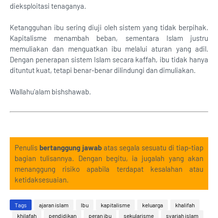
dieksploitasi tenaganya.
Ketangguhan ibu sering diuji oleh sistem yang tidak berpihak.
Kapitalisme menambah beban, sementara Islam justru
memuliakan dan menguatkan ibu melalui aturan yang adil.
Dengan penerapan sistem Islam secara kaffah, ibu tidak hanya
dituntut kuat, tetapi benar-benar dilindungi dan dimuliakan.
Wallahu'alam bishshawab.
Penulis
bertanggung jawab
atas segala sesuatu di tiap-tiap
bagian tulisannya. Dengan begitu, ia jugalah yang akan
menanggung risiko apabila terdapat kesalahan atau
ketidaksesuaian.
Tags
ajaran islam
Ibu
kapitalisme
keluarga
khalifah
khilafah
pendidikan
peran ibu
sekularisme
syariah islam