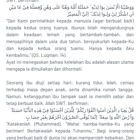
SWT. berfirman:
وَوَصَّيْنَا الْاِ نْسٰنَ بِوَا لِدَيْهِ ۚ حَمَلَتْهُ اُمُّهٗ وَهْنًا عَلٰى وَهْنٍ وَّفِصٰلُهٗ فِيْ عَا مَيْنِ
اَنِ اشْكُرْ لِيْ وَلِـوَا لِدَيْكَ ۗ اِلَيَّ الْمَصِيْرُ
"Dan Kami perintahkan kepada manusia (agar berbuat baik)
kepada kedua orang tuanya. Ibunya telah mengandungnya
dalam keadaan lemah yang bertambah-tambah, dan
menyapihnya dalam usia dua tahun. bersyukurlah kepada-Ku
dan kepada kedua orang tuamu. Hanya kepada Aku
kembalimu." (QS. Luqman: 14).
Ayat ini menegaskan bahwa kelelahan ibu adalah alasan utama
mengapa ia dimuliakan dan dihormati.
Seorang ibu diuji setiap hari: kurang tidur, lelah, cemas
terhadap masa depan anak, serta dinamika rumah tangga.
Namun, ketangguhan ibu tampak saat ia memilih sabar dan
tetap berbuat baik. Allah SWT. berfirman:
قُلْ يٰعِبَا دِ الَّذِيْنَ اٰمَنُوا اتَّقُوْا رَبَّكُمْ ۗ لِلَّذِيْنَ اَحْسَنُوْا فِيْ هٰذِهِ الدُّنْيَا حَسَنَةٌ ۗ
وَاَ رْضُ اللّٰهِ وَا سِعَةٌ ۗ اِنَّمَا يُوَفَّى الصّٰبِرُوْنَ اَجْرَهُمْ بِغَيْرِ حِسَا بٍ
"Katakanlah (Muhammad), "Wahai hamba-hamba-Ku yang
beriman! Bertakwalah kepada Tuhanmu." Bagi orang-orang
yang berbuat baik di dunia ini akan memperoleh kebaikan. Dan