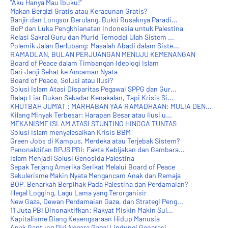
"Aku Hanya Mau Ibuku!"
Makan Bergizi Gratis atau Keracunan Gratis?
Banjir dan Longsor Berulang, Bukti Rusaknya Paradi...
BoP dan Luka Pengkhianatan Indonesia untuk Palestina
Relasi Sakral Guru dan Murid Ternodai Ulah Sistem ...
Polemik Jalan Berlubang: Masalah Abadi dalam Siste...
RAMADLAN, BULAN PERJUANGAN MENUJU KEMENANGAN
Board of Peace dalam Timbangan Ideologi Islam
Dari Janji Sehat ke Ancaman Nyata
Board of Peace, Solusi atau Ilusi?
Solusi Islam Atasi Disparitas Pegawai SPPG dan Gur...
Balap Liar Bukan Sekadar Kenakalan, Tapi Krisis Si...
KHUTBAH JUM'AT : MARHABAN YAA RAMADHAAN: MULIA DEN...
Kilang Minyak Terbesar: Harapan Besar atau Ilusi u...
MEKANISME ISLAM ATASI STUNTING HINGGA TUNTAS
Solusi Islam menyelesaikan Krisis BBM
Green Jobs di Kampus, Merdeka atau Terjebak Sistem?
Penonaktifan BPJS PBI: Fakta Kebijakan dan Gambara...
Islam Menjadi Solusi Genosida Palestina
Sepak Terjang Amerika Serikat Melalui Board of Peace
Sekulerisme Makin Nyata Mengancam Anak dan Remaja
BOP, Benarkah Berpihak Pada Palestina dan Perdamaian?
Illegal Logging, Lagu Lama yang Terorganisir
New Gaza, Dewan Perdamaian Gaza, dan Strategi Peng...
11 Juta PBI Dinonaktifkan: Rakyat Miskin Makin Sul...
Kapitalisme Biang Kesengsaraan Hidup Manusia
Anak Gantung Diri Negara Gagal Lindungi Generasi