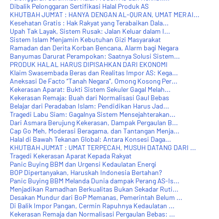
Dibalik Pelonggaran Sertifikasi Halal Produk AS
KHUTBAH JUM'AT : HANYA DENGAN AL-QURAN, UMAT MERAI...
Kesehatan Gratis : Hak Rakyat yang Terabaikan Dala...
Upah Tak Layak, Sistem Rusak: Jalan Keluar dalam I...
Sistem Islam Menjamin Kebutuhan Gizi Masyarakat
Ramadan dan Derita Korban Bencana, Alarm bagi Negara
Banyumas Darurat Perampokan: Saatnya Solusi Sistem...
PRODUK HALAL HARUS DIPISAHKAN DARI EKONOMI
Klaim Swasembada Beras dan Realitas Impor AS: Kega...
Aneksasi De Facto “Tanah Negara”, Omong Kosong Per...
Kekerasan Aparat: Bukti Sistem Sekuler Gagal Melah...
Kekerasan Remaja: Buah dari Normalisasi Gaul Bebas
Belajar dari Peradaban Islam: Pendidikan Harus Jad...
Tragedi Labu Siam: Gagalnya Sistem Mensejahterakan...
Dari Asmara Berujung Kekerasan, Dampak Pergaulan B...
Cap Go Meh, Moderasi Beragama, dan Tantangan Menja...
Halal di Bawah Tekanan Global: Antara Konsesi Daga...
KHUTBAH JUM'AT : UMAT TERPECAH, MUSUH DATANG DARI ...
Tragedi Kekerasan Aparat Kepada Rakyat
Panic Buying BBM dan Urgensi Kedaulatan Energi
BOP Dipertanyakan, Haruskah Indonesia Bertahan?
Panic Buying BBM Melanda Dunia dampak Perang AS-Is...
Menjadikan Ramadhan Berkualitas Bukan Sekadar Ruti...
Desakan Mundur dari BoP Memanas, Pemerintah Belum ...
Di Balik Impor Pangan, Cermin Rapuhnya Kedaulatan ...
Kekerasan Remaja dan Normalisasi Pergaulan Bebas: ...