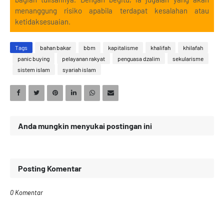
menanggung risiko apabila terdapat kesalahan atau
ketidaksesuaian.
Tags
bahan bakar
bbm
kapitalisme
khalifah
khilafah
panic buying
pelayanan rakyat
penguasa dzalim
sekularisme
sistem islam
syariah islam
Anda mungkin menyukai postingan ini
Posting Komentar
0 Komentar