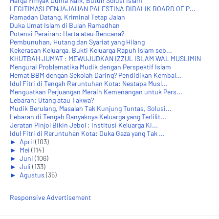
Harga Minyak Dunia Naik, Butuh Solusi Islam
LEGITIMASI PENJAJAHAN PALESTINA DIBALIK BOARD OF P...
Ramadan Datang, Kriminal Tetap Jalan
Duka Umat Islam di Bulan Ramadhan
Potensi Perairan: Harta atau Bencana?
Pembunuhan, Hutang dan Syariat yang Hilang
Kekerasan Keluarga, Bukti Keluarga Rapuh Islam seb...
KHUTBAH JUM'AT : MEWUJUDKAN IZZUL ISLAM WAL MUSLIMIN
Mengurai Problematika Mudik dengan Perspektif Islam
Hemat BBM dengan Sekolah Daring? Pendidikan Kembal...
Idul Fitri di Tengah Reruntuhan Kota: Nestapa Musl...
Menguatkan Perjuangan Meraih Kemenangan untuk Pers...
Lebaran: Utang atau Takwa?
Mudik Berulang, Masalah Tak Kunjung Tuntas, Solusi...
Lebaran di Tengah Banyaknya Keluarga yang Terlilit...
Jeratan Pinjol Bikin Jebol : Institusi Keluarga Ki...
Idul Fitri di Reruntuhan Kota: Duka Gaza yang Tak ...
►
April
(103)
►
Mei
(114)
►
Juni
(106)
►
Juli
(133)
►
Agustus
(35)
Responsive Advertisement