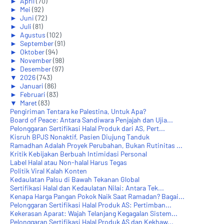
►
April
(70)
►
Mei
(92)
►
Juni
(72)
►
Juli
(81)
►
Agustus
(102)
►
September
(91)
►
Oktober
(94)
►
November
(98)
►
Desember
(97)
▼
2026
(743)
►
Januari
(86)
►
Februari
(83)
▼
Maret
(83)
Pengiriman Tentara ke Palestina, Untuk Apa?
Board of Peace: Antara Sandiwara Penjajah dan Ujia...
Pelonggaran Sertifikasi Halal Produk dari AS, Pert...
Kisruh BPJS Nonaktif, Pasien Diujung Tanduk
Ramadhan Adalah Proyek Perubahan, Bukan Rutinitas ...
Kritik Kebijakan Berbuah Intimidasi Personal
Label Halal atau Non-halal Harus Tegas
Politik Viral Kalah Konten
Kedaulatan Palsu di Bawah Tekanan Global
Sertifikasi Halal dan Kedaulatan Nilai: Antara Tek...
Kenapa Harga Pangan Pokok Naik Saat Ramadan? Bagai...
Pelonggaran Sertifikasi Halal Produk AS: Pertimban...
Kekerasan Aparat: Wajah Telanjang Kegagalan Sistem...
Pelonggaran Sertifikasi Halal Produk AS dan Kekhaw...