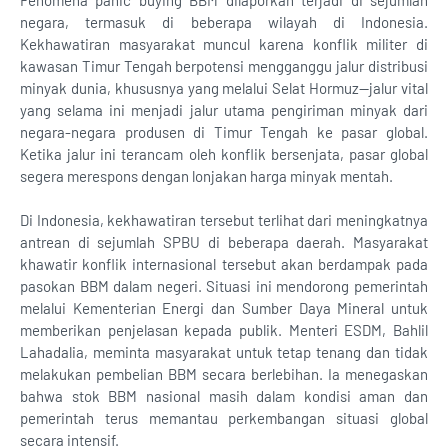
Fenomena panic buying BBM dilaporkan terjadi di sejumlah
negara, termasuk di beberapa wilayah di Indonesia.
Kekhawatiran masyarakat muncul karena konflik militer di
kawasan Timur Tengah berpotensi mengganggu jalur distribusi
minyak dunia, khususnya yang melalui Selat Hormuz—jalur vital
yang selama ini menjadi jalur utama pengiriman minyak dari
negara-negara produsen di Timur Tengah ke pasar global.
Ketika jalur ini terancam oleh konflik bersenjata, pasar global
segera merespons dengan lonjakan harga minyak mentah.
Di Indonesia, kekhawatiran tersebut terlihat dari meningkatnya
antrean di sejumlah SPBU di beberapa daerah. Masyarakat
khawatir konflik internasional tersebut akan berdampak pada
pasokan BBM dalam negeri. Situasi ini mendorong pemerintah
melalui Kementerian Energi dan Sumber Daya Mineral untuk
memberikan penjelasan kepada publik. Menteri ESDM, Bahlil
Lahadalia, meminta masyarakat untuk tetap tenang dan tidak
melakukan pembelian BBM secara berlebihan. Ia menegaskan
bahwa stok BBM nasional masih dalam kondisi aman dan
pemerintah terus memantau perkembangan situasi global
secara intensif.