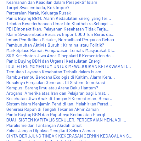
Keamanan dan Keadilan dalam Perspektif Islam
Target Swasembada, Kok Impor?
Perceraian Marak, Keluarga Rusak
Panic Buying BBM: Alarm Kedaulatan Energi yang Ter...
Teladan Kesederhanaan Umar bin Khathab ra Sebagai ...
PBI Dinonaktifkan, Pelayanan Kesehatan Tidak Terja...
Klaim Swasembada Beras vs Impor 1.000 Ton Beras da...
Imbas Pendidikan Sekuler, Normalisasi Pergaulan Bebas
Pembunuhan Aktivis Buruh : Kriminal atau Politik?
Marketplace Ramai, Pengawasan Lemah: Masyarakat Di...
SKB Kesehatan Jiwa Anak Disepakati 9 Kementrian da...
Panic Buying BBM dan Urgensi Kedaulatan Energi
IDUL FITRI: MOMENTUM UNTUK MEWUJUDKAN KETAKWAAN D...
Temukan Layanan Kesehatan Terbaik dalam Islam
Rambu-rambu Bencana Ekologis di Kaltim, Alarm Kera...
Rusaknya Pergaulan Generasi, Di Sistem Demokrasi
Kampus: Sarang Ilmu atau Arena Baku Hantam?
Arogansi Amerika atas Iran dan Pelajaran bagi Umat...
Kesehatan Jiwa Anak di Tangan 9 Kementerian, Benar...
Sistem Islam Menjamin Pendidikan, Melahirkan Perad...
Generasi Rapuh di Tengah Tekanan Akhir Zaman
Panic Buying BBM dan Rapuhnya Kedaulatan Energi
BUAH SISTEM KAPITALIS SEKULER, PERCERAIAN MENJADI ...
Pluralisme dan Tantangan Akidah Umat
Zakat Jangan Dipaksa Mengikuti Selera Zaman
CINTA BERUJUNG TINDAK KEKERASAN CERMIN KEGAGALAN S...