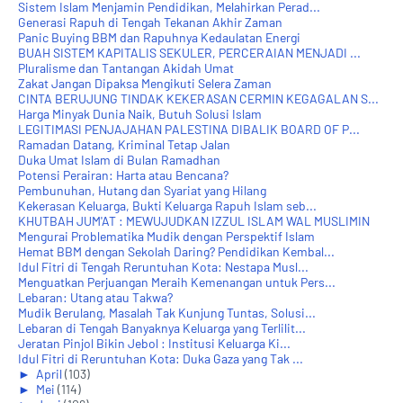
Sistem Islam Menjamin Pendidikan, Melahirkan Perad...
Generasi Rapuh di Tengah Tekanan Akhir Zaman
Panic Buying BBM dan Rapuhnya Kedaulatan Energi
BUAH SISTEM KAPITALIS SEKULER, PERCERAIAN MENJADI ...
Pluralisme dan Tantangan Akidah Umat
Zakat Jangan Dipaksa Mengikuti Selera Zaman
CINTA BERUJUNG TINDAK KEKERASAN CERMIN KEGAGALAN S...
Harga Minyak Dunia Naik, Butuh Solusi Islam
LEGITIMASI PENJAJAHAN PALESTINA DIBALIK BOARD OF P...
Ramadan Datang, Kriminal Tetap Jalan
Duka Umat Islam di Bulan Ramadhan
Potensi Perairan: Harta atau Bencana?
Pembunuhan, Hutang dan Syariat yang Hilang
Kekerasan Keluarga, Bukti Keluarga Rapuh Islam seb...
KHUTBAH JUM'AT : MEWUJUDKAN IZZUL ISLAM WAL MUSLIMIN
Mengurai Problematika Mudik dengan Perspektif Islam
Hemat BBM dengan Sekolah Daring? Pendidikan Kembal...
Idul Fitri di Tengah Reruntuhan Kota: Nestapa Musl...
Menguatkan Perjuangan Meraih Kemenangan untuk Pers...
Lebaran: Utang atau Takwa?
Mudik Berulang, Masalah Tak Kunjung Tuntas, Solusi...
Lebaran di Tengah Banyaknya Keluarga yang Terlilit...
Jeratan Pinjol Bikin Jebol : Institusi Keluarga Ki...
Idul Fitri di Reruntuhan Kota: Duka Gaza yang Tak ...
►
April
(103)
►
Mei
(114)