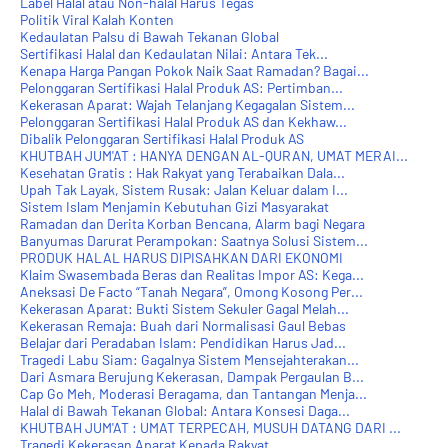
Label Halal atau Non-halal Harus Tegas
Politik Viral Kalah Konten
Kedaulatan Palsu di Bawah Tekanan Global
Sertifikasi Halal dan Kedaulatan Nilai: Antara Tek...
Kenapa Harga Pangan Pokok Naik Saat Ramadan? Bagai...
Pelonggaran Sertifikasi Halal Produk AS: Pertimban...
Kekerasan Aparat: Wajah Telanjang Kegagalan Sistem...
Pelonggaran Sertifikasi Halal Produk AS dan Kekhaw...
Dibalik Pelonggaran Sertifikasi Halal Produk AS
KHUTBAH JUM'AT : HANYA DENGAN AL-QURAN, UMAT MERAI...
Kesehatan Gratis : Hak Rakyat yang Terabaikan Dala...
Upah Tak Layak, Sistem Rusak: Jalan Keluar dalam I...
Sistem Islam Menjamin Kebutuhan Gizi Masyarakat
Ramadan dan Derita Korban Bencana, Alarm bagi Negara
Banyumas Darurat Perampokan: Saatnya Solusi Sistem...
PRODUK HALAL HARUS DIPISAHKAN DARI EKONOMI
Klaim Swasembada Beras dan Realitas Impor AS: Kega...
Aneksasi De Facto “Tanah Negara”, Omong Kosong Per...
Kekerasan Aparat: Bukti Sistem Sekuler Gagal Melah...
Kekerasan Remaja: Buah dari Normalisasi Gaul Bebas
Belajar dari Peradaban Islam: Pendidikan Harus Jad...
Tragedi Labu Siam: Gagalnya Sistem Mensejahterakan...
Dari Asmara Berujung Kekerasan, Dampak Pergaulan B...
Cap Go Meh, Moderasi Beragama, dan Tantangan Menja...
Halal di Bawah Tekanan Global: Antara Konsesi Daga...
KHUTBAH JUM'AT : UMAT TERPECAH, MUSUH DATANG DARI ...
Tragedi Kekerasan Aparat Kepada Rakyat