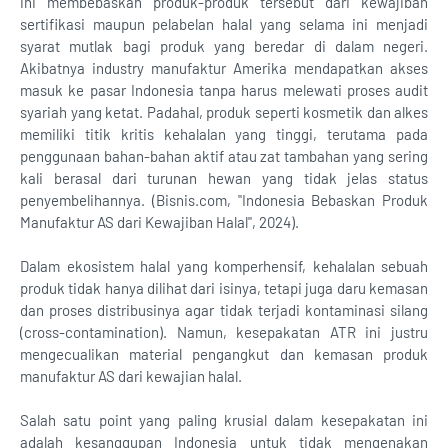
ini membebaskan produk-produk tersebut dari kewajiban
sertifikasi maupun pelabelan halal yang selama ini menjadi
syarat mutlak bagi produk yang beredar di dalam negeri.
Akibatnya industry manufaktur Amerika mendapatkan akses
masuk ke pasar Indonesia tanpa harus melewati proses audit
syariah yang ketat. Padahal, produk seperti kosmetik dan alkes
memiliki titik kritis kehalalan yang tinggi, terutama pada
penggunaan bahan-bahan aktif atau zat tambahan yang sering
kali berasal dari turunan hewan yang tidak jelas status
penyembelihannya. (Bisnis.com, "Indonesia Bebaskan Produk
Manufaktur AS dari Kewajiban Halal", 2024).
Dalam ekosistem halal yang komperhensif, kehalalan sebuah
produk tidak hanya dilihat dari isinya, tetapi juga daru kemasan
dan proses distribusinya agar tidak terjadi kontaminasi silang
(cross-contamination). Namun, kesepakatan ATR ini justru
mengecualikan material pengangkut dan kemasan produk
manufaktur AS dari kewajian halal.
Salah satu point yang paling krusial dalam kesepakatan ini
adalah kesanggupan Indonesia untuk tidak mengenakan