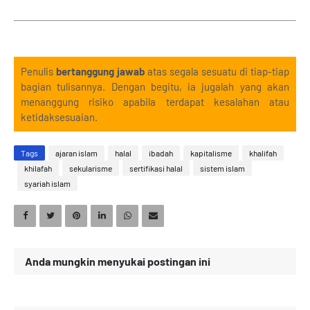
Penulis
bertanggung jawab
atas segala sesuatu di tiap-tiap
bagian tulisannya. Dengan begitu, ia jugalah yang akan
menanggung risiko apabila terdapat kesalahan atau
ketidaksesuaian.
Tags
ajaran islam
halal
ibadah
kapitalisme
khalifah
khilafah
sekularisme
sertifikasi halal
sistem islam
syariah islam
Anda mungkin menyukai postingan ini