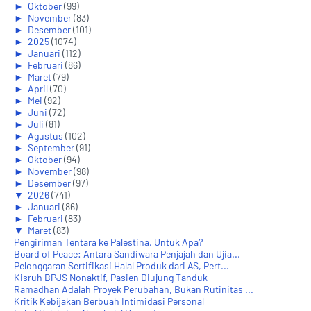
►
Oktober
(99)
►
November
(83)
►
Desember
(101)
►
2025
(1074)
►
Januari
(112)
►
Februari
(86)
►
Maret
(79)
►
April
(70)
►
Mei
(92)
►
Juni
(72)
►
Juli
(81)
►
Agustus
(102)
►
September
(91)
►
Oktober
(94)
►
November
(98)
►
Desember
(97)
▼
2026
(741)
►
Januari
(86)
►
Februari
(83)
▼
Maret
(83)
Pengiriman Tentara ke Palestina, Untuk Apa?
Board of Peace: Antara Sandiwara Penjajah dan Ujia...
Pelonggaran Sertifikasi Halal Produk dari AS, Pert...
Kisruh BPJS Nonaktif, Pasien Diujung Tanduk
Ramadhan Adalah Proyek Perubahan, Bukan Rutinitas ...
Kritik Kebijakan Berbuah Intimidasi Personal