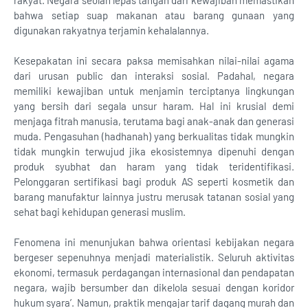
rakyat. Negara seolah lepas tangan dari kewajiban memastikan
bahwa setiap suap makanan atau barang gunaan yang
digunakan rakyatnya terjamin kehalalannya.
Kesepakatan ini secara paksa memisahkan nilai-nilai agama
dari urusan public dan interaksi sosial. Padahal, negara
memiliki kewajiban untuk menjamin terciptanya lingkungan
yang bersih dari segala unsur haram. Hal ini krusial demi
menjaga fitrah manusia, terutama bagi anak-anak dan generasi
muda. Pengasuhan (hadhanah) yang berkualitas tidak mungkin
tidak mungkin terwujud jika ekosistemnya dipenuhi dengan
produk syubhat dan haram yang tidak teridentifikasi.
Pelonggaran sertifikasi bagi produk AS seperti kosmetik dan
barang manufaktur lainnya justru merusak tatanan sosial yang
sehat bagi kehidupan generasi muslim.
Fenomena ini menunjukan bahwa orientasi kebijakan negara
bergeser sepenuhnya menjadi materialistik. Seluruh aktivitas
ekonomi, termasuk perdagangan internasional dan pendapatan
negara, wajib bersumber dan dikelola sesuai dengan koridor
hukum syara’. Namun, praktik mengajar tarif dagang murah dan