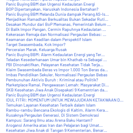
Panic Buying BBM dan Urgensi Kedaulatan Energi
BOP Dipertanyakan, Haruskah Indonesia Bertahan?
Panic Buying BBM Melanda Dunia dampak Perang AS-Is...
Menjadikan Ramadhan Berkualitas Bukan Sekadar Ruti...
Desakan Mundur dari BoP Memanas, Pemerintah Belum ...
Di Balik Impor Pangan, Cermin Rapuhnya Kedaulatan ...
Kekerasan Remaja dan Normalisasi Pergaulan Bebas: ...
Keamanan dan Keadilan dalam Perspektif Islam
Target Swasembada, Kok Impor?
Perceraian Marak, Keluarga Rusak
Panic Buying BBM: Alarm Kedaulatan Energi yang Ter...
Teladan Kesederhanaan Umar bin Khathab ra Sebagai ...
PBI Dinonaktifkan, Pelayanan Kesehatan Tidak Terja...
Klaim Swasembada Beras vs Impor 1.000 Ton Beras da...
Imbas Pendidikan Sekuler, Normalisasi Pergaulan Bebas
Pembunuhan Aktivis Buruh : Kriminal atau Politik?
Marketplace Ramai, Pengawasan Lemah: Masyarakat Di...
SKB Kesehatan Jiwa Anak Disepakati 9 Kementrian da...
Panic Buying BBM dan Urgensi Kedaulatan Energi
IDUL FITRI: MOMENTUM UNTUK MEWUJUDKAN KETAKWAAN D...
Temukan Layanan Kesehatan Terbaik dalam Islam
Rambu-rambu Bencana Ekologis di Kaltim, Alarm Kera...
Rusaknya Pergaulan Generasi, Di Sistem Demokrasi
Kampus: Sarang Ilmu atau Arena Baku Hantam?
Arogansi Amerika atas Iran dan Pelajaran bagi Umat...
Kesehatan Jiwa Anak di Tangan 9 Kementerian, Benar...