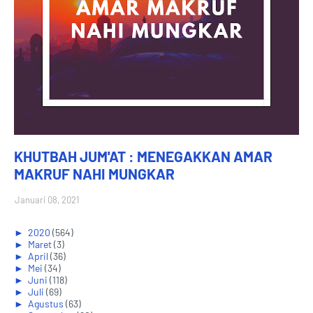
KHUTBAH JUM'AT : MENEGAKKAN AMAR
MAKRUF NAHI MUNGKAR
Januari 08, 2021
►
2020
(564)
►
Maret
(3)
►
April
(36)
►
Mei
(34)
►
Juni
(118)
►
Juli
(69)
►
Agustus
(63)