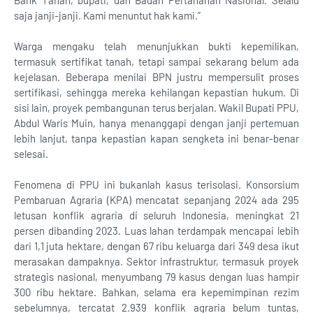
Bank Tanah, bupati, dan Badan Pertanahan Nasional. Selalu
saja janji-janji. Kami menuntut hak kami.”
Warga mengaku telah menunjukkan bukti kepemilikan,
termasuk sertifikat tanah, tetapi sampai sekarang belum ada
kejelasan. Beberapa menilai BPN justru mempersulit proses
sertifikasi, sehingga mereka kehilangan kepastian hukum. Di
sisi lain, proyek pembangunan terus berjalan. Wakil Bupati PPU,
Abdul Waris Muin, hanya menanggapi dengan janji pertemuan
lebih lanjut, tanpa kepastian kapan sengketa ini benar-benar
selesai.
Fenomena di PPU ini bukanlah kasus terisolasi. Konsorsium
Pembaruan Agraria (KPA) mencatat sepanjang 2024 ada 295
letusan konflik agraria di seluruh Indonesia, meningkat 21
persen dibanding 2023. Luas lahan terdampak mencapai lebih
dari 1,1 juta hektare, dengan 67 ribu keluarga dari 349 desa ikut
merasakan dampaknya. Sektor infrastruktur, termasuk proyek
strategis nasional, menyumbang 79 kasus dengan luas hampir
300 ribu hektare. Bahkan, selama era kepemimpinan rezim
sebelumnya, tercatat 2.939 konflik agraria belum tuntas,