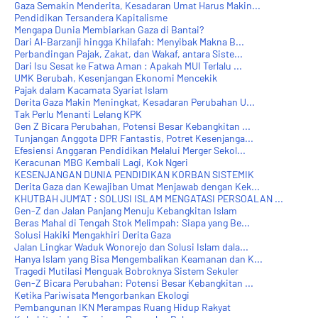
Gaza Semakin Menderita, Kesadaran Umat Harus Makin...
Pendidikan Tersandera Kapitalisme
Mengapa Dunia Membiarkan Gaza di Bantai?
Dari Al-Barzanji hingga Khilafah: Menyibak Makna B...
Perbandingan Pajak, Zakat, dan Wakaf, antara Siste...
Dari Isu Sesat ke Fatwa Aman : Apakah MUI Terlalu ...
UMK Berubah, Kesenjangan Ekonomi Mencekik
Pajak dalam Kacamata Syariat Islam
Derita Gaza Makin Meningkat, Kesadaran Perubahan U...
Tak Perlu Menanti Lelang KPK
Gen Z Bicara Perubahan, Potensi Besar Kebangkitan ...
Tunjangan Anggota DPR Fantastis, Potret Kesenjanga...
Efesiensi Anggaran Pendidikan Melalui Merger Sekol...
Keracunan MBG Kembali Lagi, Kok Ngeri
KESENJANGAN DUNIA PENDIDIKAN KORBAN SISTEMIK
Derita Gaza dan Kewajiban Umat Menjawab dengan Kek...
KHUTBAH JUM'AT : SOLUSI ISLAM MENGATASI PERSOALAN ...
Gen-Z dan Jalan Panjang Menuju Kebangkitan Islam
Beras Mahal di Tengah Stok Melimpah: Siapa yang Be...
Solusi Hakiki Mengakhiri Derita Gaza
Jalan Lingkar Waduk Wonorejo dan Solusi Islam dala...
Hanya Islam yang Bisa Mengembalikan Keamanan dan K...
Tragedi Mutilasi Menguak Bobroknya Sistem Sekuler
Gen-Z Bicara Perubahan: Potensi Besar Kebangkitan ...
Ketika Pariwisata Mengorbankan Ekologi
Pembangunan IKN Merampas Ruang Hidup Rakyat