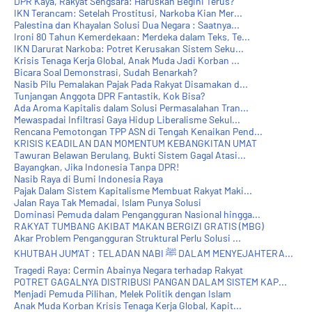
DPR Kaya, Rakyat Sengsara: Haruskah Begini Terus?
IKN Terancam: Setelah Prostitusi, Narkoba Kian Mer...
Palestina dan Khayalan Solusi Dua Negara : Saatnya...
Ironi 80 Tahun Kemerdekaan: Merdeka dalam Teks, Te...
IKN Darurat Narkoba: Potret Kerusakan Sistem Seku...
Krisis Tenaga Kerja Global, Anak Muda Jadi Korban ...
Bicara Soal Demonstrasi, Sudah Benarkah?
Nasib Pilu Pemalakan Pajak Pada Rakyat Disamakan d...
Tunjangan Anggota DPR Fantastik, Kok Bisa?
Ada Aroma Kapitalis dalam Solusi Permasalahan Tran...
Mewaspadai Infiltrasi Gaya Hidup Liberalisme Sekul...
Rencana Pemotongan TPP ASN di Tengah Kenaikan Pend...
KRISIS KEADILAN DAN MOMENTUM KEBANGKITAN UMAT
Tawuran Belawan Berulang, Bukti Sistem Gagal Atasi...
Bayangkan, Jika Indonesia Tanpa DPR!
Nasib Raya di Bumi Indonesia Raya
Pajak Dalam Sistem Kapitalisme Membuat Rakyat Maki...
Jalan Raya Tak Memadai, Islam Punya Solusi
Dominasi Pemuda dalam Pengangguran Nasional hingga...
RAKYAT TUMBANG AKIBAT MAKAN BERGIZI GRATIS (MBG)
Akar Problem Pengangguran Struktural Perlu Solusi ...
KHUTBAH JUM'AT : TELADAN NABI ﷺ DALAM MENYEJAHTERA...
Tragedi Raya: Cermin Abainya Negara terhadap Rakyat
POTRET GAGALNYA DISTRIBUSI PANGAN DALAM SISTEM KAP...
Menjadi Pemuda Pilihan, Melek Politik dengan Islam
Anak Muda Korban Krisis Tenaga Kerja Global, Kapit...