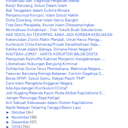
Kohabitasi dan Tragisnya Pergaulan Bebas
Banjir Berulang, Solusi Dalam Islam
Bali Tenggelam dalam Euforia Wisata
Menjamurnya Korupsi, Islam Solusi Hakiki
Doha Diserang, Umat Islam Harus Bangkit
Free Sexs Merajalela, Aturan Islam Dikesampingkan
Normalisasi Kohabitasi : Tren Toksik Buah Sekularisme
HAK SEKOLAH TERAMPAS, ANAK JADI KORBAN KEBIJAKAN
Keberutalan Zionis Makin Menjadi, Umat Harus Mengg...
Kurikulum Cinta Kemenag Proyek Deradikalisasi Seja...
Ketika Anak dalam Bahaya, Dimana Peran Negara?
KHUTBAH JUM'AT : HARTA KORUPTOR WAJIB DISITA
Mampukah Reshuffle Kabinet Menjamin Kesejahteraan ...
Liberalisasi Hubungan Berujung Kriminal
Solidaritas Dunia Terus Membahana, Waktunya Negara...
Tawuran Berulang Remaja Belawan: Cermin Gagalnya S...
Beras SPHP: Solusi Semu, Rakyat Masih “PHP”
Cara Islam Mengelola Anggaran Negara
Ada Apa dengan (Kurikulum) Cinta?
Job Hugging Melanda Kaum Muda Akibat Kapitalisme G...
Jangan Menunggu Raya Ketiga!
Arti Sebuah Kekuasaan dalam Sistem Kapitalisme
Nasib Nelayan Terjaring Tanggul Beton Laut
►
Oktober
(94)
►
November
(98)
►
Desember
(97)
►
2026
(755)