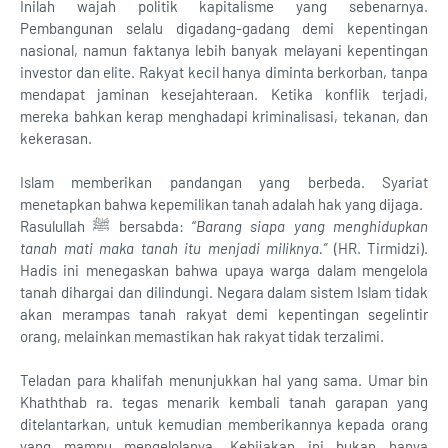
Inilah wajah politik kapitalisme yang sebenarnya.
Pembangunan selalu digadang-gadang demi kepentingan
nasional, namun faktanya lebih banyak melayani kepentingan
investor dan elite. Rakyat kecil hanya diminta berkorban, tanpa
mendapat jaminan kesejahteraan. Ketika konflik terjadi,
mereka bahkan kerap menghadapi kriminalisasi, tekanan, dan
kekerasan.
Islam memberikan pandangan yang berbeda. Syariat
menetapkan bahwa kepemilikan tanah adalah hak yang dijaga.
Rasulullah ﷺ bersabda: “
Barang siapa yang menghidupkan
tanah mati maka tanah itu menjadi miliknya.”
(HR. Tirmidzi).
Hadis ini menegaskan bahwa upaya warga dalam mengelola
tanah dihargai dan dilindungi. Negara dalam sistem Islam tidak
akan merampas tanah rakyat demi kepentingan segelintir
orang, melainkan memastikan hak rakyat tidak terzalimi.
Teladan para khalifah menunjukkan hal yang sama. Umar bin
Khaththab ra. tegas menarik kembali tanah garapan yang
ditelantarkan, untuk kemudian memberikannya kepada orang
yang mampu mengelolanya. Kebijakan ini bukan hanya