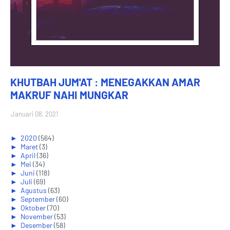
KHUTBAH JUM'AT : MENEGAKKAN AMAR
MAKRUF NAHI MUNGKAR
Januari 08, 2021
►
2020
(564)
►
Maret
(3)
►
April
(36)
►
Mei
(34)
►
Juni
(118)
►
Juli
(69)
►
Agustus
(63)
►
September
(60)
►
Oktober
(70)
►
November
(53)
►
Desember
(58)