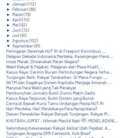
►
Januari
(112)
►
Februari
(86)
►
Maret
(79)
►
April
(70)
►
Mei
(92)
►
Juni
(72)
►
Juli
(81)
►
Agustus
(102)
▼
September
(91)
Peringatan Serentak HUT RI di Freeport Kontribusi ...
Delapan Dekade Indonesia Merdeka, Kesenjangan Pend...
Inses Marak, Dimanakah Peran Negara?
Wakil Rakyat & Pejabat: Pelajaran dari Masa Khalif...
Kasus Raya: Cermin Buram Perlindungan Negara Terha...
Tunjangan Naik, Rakyat Terabaikan: Di Mana Fungsi ...
SKTM dan Gagalnya Sistem Kapitalis Menjaga Amanah ...
Menyoal Para Wakil yang Tak Merakyat
Pembunuhan Jurnalis Bukti Zionis Makin Sadis
Kasus Raya Terpuruk, Bukti Sistem yang Buruk
Cerita di Bawah Kursi Tamu Undangan Pesta HUT RI
Hari Merdeka, Hari Merdekanya Para Narapidana?
Dewan Perwakilan Rakyat Banyak Tunjangan, Rakyat M...
KHUTBAH JUM'AT : Hikmah Maulid Nabi ﷺ: MENELADANI...
Gelombang Kekecewaan Rakyat Akibat Ulah Pejabat, A...
Tunjangan Anggota DPR Fantastik, Kok Bisa?