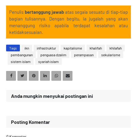
Penulis
bertanggung jawab
atas segala sesuatu di tiap-tiap
bagian tulisannya. Dengan begitu, ia jugalah yang akan
menanggung risiko apabila terdapat kesalahan atau
ketidaksesuaian.
Tags
ikn
infrastruktur
kapitalisme
khalifah
khilafah
pembangunan
penguasa dzalim
perampasan
sekularisme
sistem islam
syariah islam
Anda mungkin menyukai postingan ini
Posting Komentar
0 Komentar