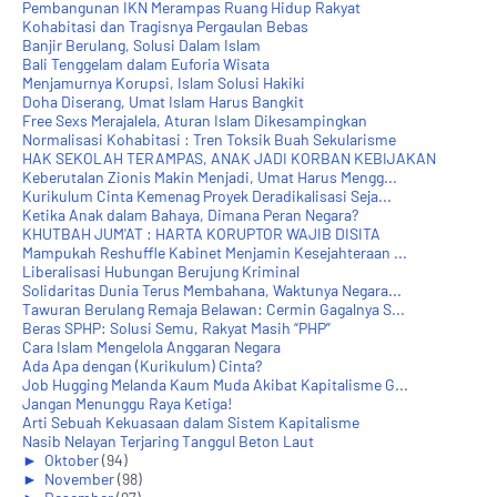
Pembangunan IKN Merampas Ruang Hidup Rakyat
Kohabitasi dan Tragisnya Pergaulan Bebas
Banjir Berulang, Solusi Dalam Islam
Bali Tenggelam dalam Euforia Wisata
Menjamurnya Korupsi, Islam Solusi Hakiki
Doha Diserang, Umat Islam Harus Bangkit
Free Sexs Merajalela, Aturan Islam Dikesampingkan
Normalisasi Kohabitasi : Tren Toksik Buah Sekularisme
HAK SEKOLAH TERAMPAS, ANAK JADI KORBAN KEBIJAKAN
Keberutalan Zionis Makin Menjadi, Umat Harus Mengg...
Kurikulum Cinta Kemenag Proyek Deradikalisasi Seja...
Ketika Anak dalam Bahaya, Dimana Peran Negara?
KHUTBAH JUM'AT : HARTA KORUPTOR WAJIB DISITA
Mampukah Reshuffle Kabinet Menjamin Kesejahteraan ...
Liberalisasi Hubungan Berujung Kriminal
Solidaritas Dunia Terus Membahana, Waktunya Negara...
Tawuran Berulang Remaja Belawan: Cermin Gagalnya S...
Beras SPHP: Solusi Semu, Rakyat Masih “PHP”
Cara Islam Mengelola Anggaran Negara
Ada Apa dengan (Kurikulum) Cinta?
Job Hugging Melanda Kaum Muda Akibat Kapitalisme G...
Jangan Menunggu Raya Ketiga!
Arti Sebuah Kekuasaan dalam Sistem Kapitalisme
Nasib Nelayan Terjaring Tanggul Beton Laut
►
Oktober
(94)
►
November
(98)