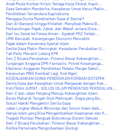
Anak Muda Korban Krisis Tenaga Kerja Global, Kapit...
Gaza Semakin Menderita, Kesadaran Umat Harus Makin...
Pendidikan Tersandera Kapitalisme
Mengapa Dunia Membiarkan Gaza di Bantai?
Dari Al-Barzanji hingga Khilafah: Menyibak Makna B...
Perbandingan Pajak, Zakat, dan Wakaf, antara Siste...
Dari Isu Sesat ke Fatwa Aman : Apakah MUI Terlalu ...
UMK Berubah, Kesenjangan Ekonomi Mencekik
Pajak dalam Kacamata Syariat Islam
Derita Gaza Makin Meningkat, Kesadaran Perubahan U...
Tak Perlu Menanti Lelang KPK
Gen Z Bicara Perubahan, Potensi Besar Kebangkitan ...
Tunjangan Anggota DPR Fantastis, Potret Kesenjanga...
Efesiensi Anggaran Pendidikan Melalui Merger Sekol...
Keracunan MBG Kembali Lagi, Kok Ngeri
KESENJANGAN DUNIA PENDIDIKAN KORBAN SISTEMIK
Derita Gaza dan Kewajiban Umat Menjawab dengan Kek...
KHUTBAH JUM'AT : SOLUSI ISLAM MENGATASI PERSOALAN ...
Gen-Z dan Jalan Panjang Menuju Kebangkitan Islam
Beras Mahal di Tengah Stok Melimpah: Siapa yang Be...
Solusi Hakiki Mengakhiri Derita Gaza
Jalan Lingkar Waduk Wonorejo dan Solusi Islam dala...
Hanya Islam yang Bisa Mengembalikan Keamanan dan K...
Tragedi Mutilasi Menguak Bobroknya Sistem Sekuler
Gen-Z Bicara Perubahan: Potensi Besar Kebangkitan ...
Ketika Pariwisata Mengorbankan Ekologi