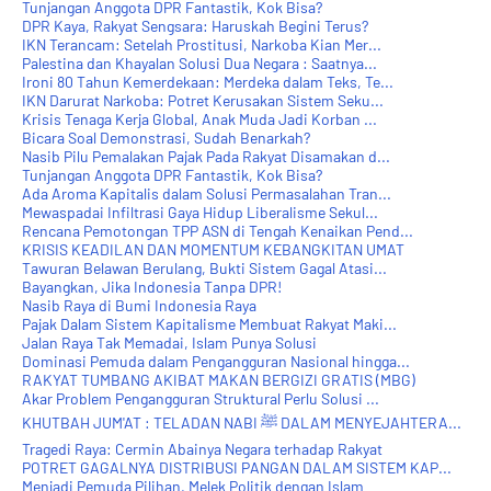
Tunjangan Anggota DPR Fantastik, Kok Bisa?
DPR Kaya, Rakyat Sengsara: Haruskah Begini Terus?
IKN Terancam: Setelah Prostitusi, Narkoba Kian Mer...
Palestina dan Khayalan Solusi Dua Negara : Saatnya...
Ironi 80 Tahun Kemerdekaan: Merdeka dalam Teks, Te...
IKN Darurat Narkoba: Potret Kerusakan Sistem Seku...
Krisis Tenaga Kerja Global, Anak Muda Jadi Korban ...
Bicara Soal Demonstrasi, Sudah Benarkah?
Nasib Pilu Pemalakan Pajak Pada Rakyat Disamakan d...
Tunjangan Anggota DPR Fantastik, Kok Bisa?
Ada Aroma Kapitalis dalam Solusi Permasalahan Tran...
Mewaspadai Infiltrasi Gaya Hidup Liberalisme Sekul...
Rencana Pemotongan TPP ASN di Tengah Kenaikan Pend...
KRISIS KEADILAN DAN MOMENTUM KEBANGKITAN UMAT
Tawuran Belawan Berulang, Bukti Sistem Gagal Atasi...
Bayangkan, Jika Indonesia Tanpa DPR!
Nasib Raya di Bumi Indonesia Raya
Pajak Dalam Sistem Kapitalisme Membuat Rakyat Maki...
Jalan Raya Tak Memadai, Islam Punya Solusi
Dominasi Pemuda dalam Pengangguran Nasional hingga...
RAKYAT TUMBANG AKIBAT MAKAN BERGIZI GRATIS (MBG)
Akar Problem Pengangguran Struktural Perlu Solusi ...
KHUTBAH JUM'AT : TELADAN NABI ﷺ DALAM MENYEJAHTERA...
Tragedi Raya: Cermin Abainya Negara terhadap Rakyat
POTRET GAGALNYA DISTRIBUSI PANGAN DALAM SISTEM KAP...
Menjadi Pemuda Pilihan, Melek Politik dengan Islam