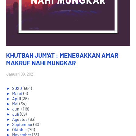
KHUTBAH JUM'AT : MENEGAKKAN AMAR
MAKRUF NAHI MUNGKAR
Januari 08, 2021
►
2020
(564)
►
Maret
(3)
►
April
(36)
►
Mei
(34)
►
Juni
(118)
►
Juli
(69)
►
Agustus
(63)
►
September
(60)
►
Oktober
(70)
►
November
(53)