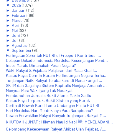
►
Desember
(101)
▼
2025
(1074)
►
Januari
(112)
►
Februari
(86)
►
Maret
(79)
►
April
(70)
►
Mei
(92)
►
Juni
(72)
►
Juli
(81)
►
Agustus
(102)
▼
September
(91)
Peringatan Serentak HUT RI di Freeport Kontribusi ...
Delapan Dekade Indonesia Merdeka, Kesenjangan Pend...
Inses Marak, Dimanakah Peran Negara?
Wakil Rakyat & Pejabat: Pelajaran dari Masa Khalif...
Kasus Raya: Cermin Buram Perlindungan Negara Terha...
Tunjangan Naik, Rakyat Terabaikan: Di Mana Fungsi ...
SKTM dan Gagalnya Sistem Kapitalis Menjaga Amanah ...
Menyoal Para Wakil yang Tak Merakyat
Pembunuhan Jurnalis Bukti Zionis Makin Sadis
Kasus Raya Terpuruk, Bukti Sistem yang Buruk
Cerita di Bawah Kursi Tamu Undangan Pesta HUT RI
Hari Merdeka, Hari Merdekanya Para Narapidana?
Dewan Perwakilan Rakyat Banyak Tunjangan, Rakyat M...
KHUTBAH JUM'AT : Hikmah Maulid Nabi ﷺ: MENELADANI...
Gelombang Kekecewaan Rakyat Akibat Ulah Pejabat, A...