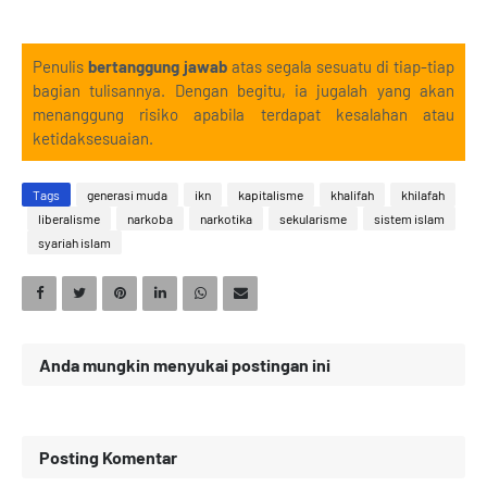
Penulis
bertanggung jawab
atas segala sesuatu di tiap-tiap
bagian tulisannya. Dengan begitu, ia jugalah yang akan
menanggung risiko apabila terdapat kesalahan atau
ketidaksesuaian.
Tags
generasi muda
ikn
kapitalisme
khalifah
khilafah
liberalisme
narkoba
narkotika
sekularisme
sistem islam
syariah islam
Anda mungkin menyukai postingan ini
Posting Komentar