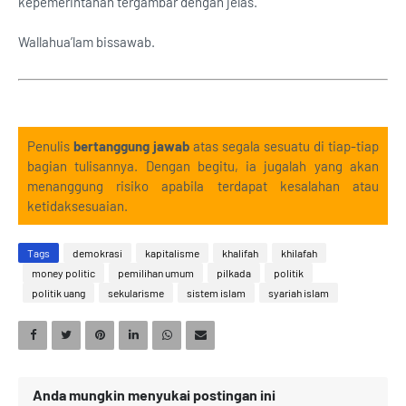
kepemerintahan tergambar dengan jelas.
Wallahua’lam bissawab.
Penulis
bertanggung jawab
atas segala sesuatu di tiap-tiap
bagian tulisannya. Dengan begitu, ia jugalah yang akan
menanggung risiko apabila terdapat kesalahan atau
ketidaksesuaian.
Tags
demokrasi
kapitalisme
khalifah
khilafah
money politic
pemilihan umum
pilkada
politik
politik uang
sekularisme
sistem islam
syariah islam
Anda mungkin menyukai postingan ini