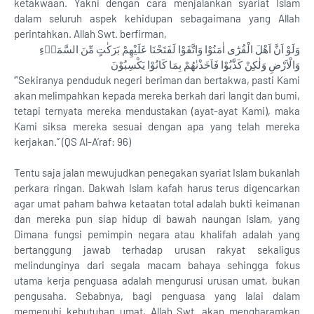
ketakwaan. Yakni dengan cara menjalankan syariat Islam
dalam seluruh aspek kehidupan sebagaimana yang Allah
perintahkan. Allah Swt. berfirman,
وَلَوْ اَنَّ اَهْلَ الْقُرٰٓى اٰمَنُوْا وَاتَّقَوْا لَفَتَحْنَا عَلَيْهِمْ بَرَكٰتٍ مِّنَ السَّمَاۤءِ
وَالْاَرْضِ وَلٰكِنْ كَذَّبُوْا فَاَخَذْنٰهُمْ بِمَا كَانُوْا يَكْسِبُوْنَ
‘”Sekiranya penduduk negeri beriman dan bertakwa, pasti Kami
akan melimpahkan kepada mereka berkah dari langit dan bumi,
tetapi ternyata mereka mendustakan (ayat-ayat Kami), maka
Kami siksa mereka sesuai dengan apa yang telah mereka
kerjakan.” (QS Al-A’raf: 96)
Tentu saja jalan mewujudkan penegakan syariat Islam bukanlah
perkara ringan. Dakwah Islam kafah harus terus digencarkan
agar umat paham bahwa ketaatan total adalah bukti keimanan
dan mereka pun siap hidup di bawah naungan Islam, yang
Dimana fungsi pemimpin negara atau khalifah adalah yang
bertanggung jawab terhadap urusan rakyat sekaligus
melindunginya dari segala macam bahaya sehingga fokus
utama kerja penguasa adalah mengurusi urusan umat, bukan
pengusaha. Sebabnya, bagi penguasa yang lalai dalam
memenuhi kebutuhan umat, Allah Swt. akan mengharamkan