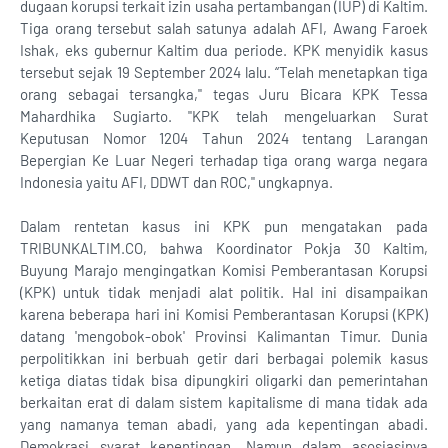
dugaan korupsi terkait izin usaha pertambangan (IUP) di Kaltim.
Tiga orang tersebut salah satunya adalah AFI, Awang Faroek
Ishak, eks gubernur Kaltim dua periode. KPK menyidik kasus
tersebut sejak 19 September 2024 lalu. “Telah menetapkan tiga
orang sebagai tersangka," tegas Juru Bicara KPK Tessa
Mahardhika Sugiarto. "KPK telah mengeluarkan Surat
Keputusan Nomor 1204 Tahun 2024 tentang Larangan
Bepergian Ke Luar Negeri terhadap tiga orang warga negara
Indonesia yaitu AFI, DDWT dan ROC," ungkapnya.
Dalam rentetan kasus ini KPK pun mengatakan pada
TRIBUNKALTIM.CO, bahwa Koordinator Pokja 30 Kaltim,
Buyung Marajo mengingatkan Komisi Pemberantasan Korupsi
(KPK) untuk tidak menjadi alat politik. Hal ini disampaikan
karena beberapa hari ini Komisi Pemberantasan Korupsi (KPK)
datang 'mengobok-obok' Provinsi Kalimantan Timur. Dunia
perpolitikkan ini berbuah getir dari berbagai polemik kasus
ketiga diatas tidak bisa dipungkiri oligarki dan pemerintahan
berkaitan erat di dalam sistem kapitalisme di mana tidak ada
yang namanya teman abadi, yang ada kepentingan abadi.
Demokrasi syarat kepentingan. Namun dalam asosiasinya