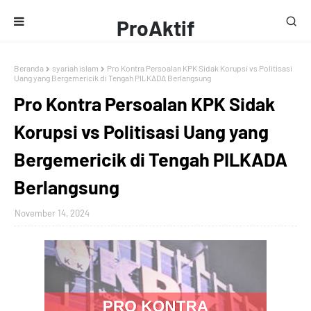
ProAktif
Media
Beranda
syariah islam
Pro Kontra Persoalan KPK Sidak Korupsi vs Politisasi
Uang yang Bergemericik di Tengah PILKADA Berlangsung
Pro Kontra Persoalan KPK Sidak
Korupsi vs Politisasi Uang yang
Bergemericik di Tengah PILKADA
Berlangsung
November 14, 2024