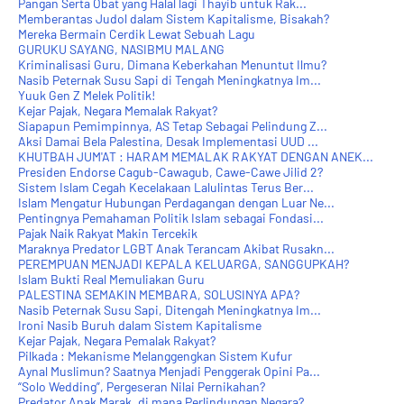
Pangan Serta Obat yang Halal lagi Thayib untuk Rak...
Memberantas Judol dalam Sistem Kapitalisme, Bisakah?
Mereka Bermain Cerdik Lewat Sebuah Lagu
GURUKU SAYANG, NASIBMU MALANG
Kriminalisasi Guru, Dimana Keberkahan Menuntut Ilmu?
Nasib Peternak Susu Sapi di Tengah Meningkatnya Im...
Yuuk Gen Z Melek Politik!
Kejar Pajak, Negara Memalak Rakyat?
Siapapun Pemimpinnya, AS Tetap Sebagai Pelindung Z...
Aksi Damai Bela Palestina, Desak Implementasi UUD ...
KHUTBAH JUM'AT : HARAM MEMALAK RAKYAT DENGAN ANEK...
Presiden Endorse Cagub-Cawagub, Cawe-Cawe Jilid 2?
Sistem Islam Cegah Kecelakaan Lalulintas Terus Ber...
Islam Mengatur Hubungan Perdagangan dengan Luar Ne...
Pentingnya Pemahaman Politik Islam sebagai Fondasi...
Pajak Naik Rakyat Makin Tercekik
Maraknya Predator LGBT Anak Terancam Akibat Rusakn...
PEREMPUAN MENJADI KEPALA KELUARGA, SANGGUPKAH?
Islam Bukti Real Memuliakan Guru
PALESTINA SEMAKIN MEMBARA, SOLUSINYA APA?
Nasib Peternak Susu Sapi, Ditengah Meningkatnya Im...
Ironi Nasib Buruh dalam Sistem Kapitalisme
Kejar Pajak, Negara Pemalak Rakyat?
Pilkada : Mekanisme Melanggengkan Sistem Kufur
Aynal Muslimun? Saatnya Menjadi Penggerak Opini Pa...
“Solo Wedding”, Pergeseran Nilai Pernikahan?
Predator Anak Marak, di mana Perlindungan Negara?