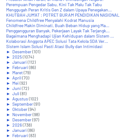
Perempuan Pengedar Sabu, Kini Tak Malu Tak Tabu
Menggugah Peran Kritis Gen Z dalam Upaya Penegakan...
KHUTBAH JUM'AT : POTRET BURAM PENDIDIKAN NASIONAL
Fenomena Childfree Menyalahi Kodrat Manusia
Childfree Makin Diminati, Buah Beban Hidup yang Ma...
Penggangguran Banyak, Pekerjaan Layak Tak Terjangk...
Bagaimana Menghadapi Ujian Kehidupan dalam Sistem ...
Kolaborasi Anggota APEC Solusi Tata Kelola SDA Ver...
Sistem Islam Solusi Pasti Atasi Bully dan Intimidasi
►
Desember
(101)
►
2025
(1074)
►
Januari
(112)
►
Februari
(86)
►
Maret
(79)
►
April
(70)
►
Mei
(92)
►
Juni
(72)
►
Juli
(81)
►
Agustus
(102)
►
September
(91)
►
Oktober
(94)
►
November
(98)
►
Desember
(97)
►
2026
(738)
►
Januari
(86)
►
Februari
(83)