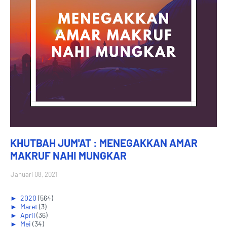
KHUTBAH JUM'AT : MENEGAKKAN AMAR
MAKRUF NAHI MUNGKAR
Januari 08, 2021
►
2020
(564)
►
Maret
(3)
►
April
(36)
►
Mei
(34)