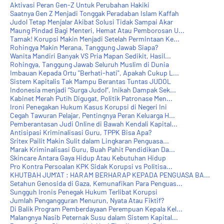
Aktivasi Peran Gen-Z Untuk Perubahan Hakiki
Saatnya Gen Z Menjadi Tonggak Peradaban Islam Kaffah
Judol Tetap Menjalar Akibat Solusi Tidak Sampai Akar
Maung Pindad Bagi Menteri, Hemat Atau Pemborosan U...
Tamak! Korupsi Makin Menjadi Setelah Permintaan Ke...
Rohingya Makin Merana, Tanggung Jawab Siapa?
Wanita Mandiri Banyak VS Pria Mapan Sedikit, Hasil...
Rohingya, Tanggung Jawab Seluruh Muslim di Dunia
Imbauan Kepada Ortu "Berhati-hati", Apakah Cukup L...
Sistem Kapitalis Tak Mampu Berantas Tuntas JUDOL
Indonesia menjadi “Surga Judol”, Inikah Dampak Sek...
Kabinet Merah Putih Digugat, Politik Patronase Men...
Ironi Penegakan Hukum Kasus Korupsi di Negeri Ini
Cegah Tawuran Pelajar, Pentingnya Peran Keluarga H...
Pemberantasan Judi Online di Bawah Kendali Kapital...
Antisipasi Kriminalisasi Guru, TPPK Bisa Apa?
Sritex Pailit Makin Sulit dalam Lingkaran Penguasa...
Marak Kriminalisasi Guru, Buah Pahit Pendidikan Da...
Skincare Antara Gaya Hidup Atau Kebutuhan Hidup
Pro Kontra Persoalan KPK Sidak Korupsi vs Politisa...
KHUTBAH JUM'AT : HARAM BERHARAP KEPADA PENGUASA BA...
Setahun Genosida di Gaza, Kemunafikan Para Penguas...
Sungguh Ironis Penegak Hukum Terlibat Korupsi
Jumlah Pengangguran Menurun, Nyata Atau Fiktif?
Di Balik Program Pemberdayaan Perempuan Kepala Kel...
Malangnya Nasib Peternak Susu dalam Sistem Kapital...