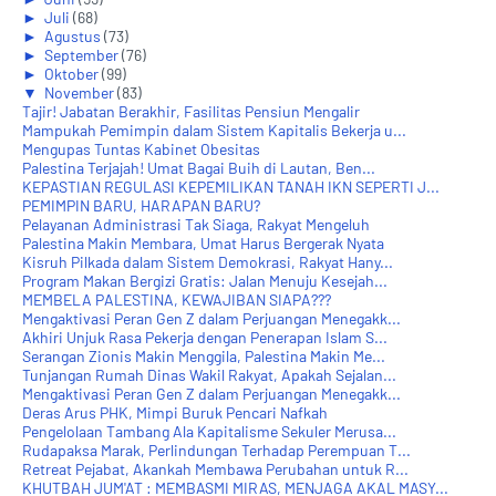
►
Juli
(68)
►
Agustus
(73)
►
September
(76)
►
Oktober
(99)
▼
November
(83)
Tajir! Jabatan Berakhir, Fasilitas Pensiun Mengalir
Mampukah Pemimpin dalam Sistem Kapitalis Bekerja u...
Mengupas Tuntas Kabinet Obesitas
Palestina Terjajah! Umat Bagai Buih di Lautan, Ben...
KEPASTIAN REGULASI KEPEMILIKAN TANAH IKN SEPERTI J...
PEMIMPIN BARU, HARAPAN BARU?
Pelayanan Administrasi Tak Siaga, Rakyat Mengeluh
Palestina Makin Membara, Umat Harus Bergerak Nyata
Kisruh Pilkada dalam Sistem Demokrasi, Rakyat Hany...
Program Makan Bergizi Gratis: Jalan Menuju Kesejah...
MEMBELA PALESTINA, KEWAJIBAN SIAPA???
Mengaktivasi Peran Gen Z dalam Perjuangan Menegakk...
Akhiri Unjuk Rasa Pekerja dengan Penerapan Islam S...
Serangan Zionis Makin Menggila, Palestina Makin Me...
Tunjangan Rumah Dinas Wakil Rakyat, Apakah Sejalan...
Mengaktivasi Peran Gen Z dalam Perjuangan Menegakk...
Deras Arus PHK, Mimpi Buruk Pencari Nafkah
Pengelolaan Tambang Ala Kapitalisme Sekuler Merusa...
Rudapaksa Marak, Perlindungan Terhadap Perempuan T...
Retreat Pejabat, Akankah Membawa Perubahan untuk R...
KHUTBAH JUM'AT : MEMBASMI MIRAS, MENJAGA AKAL MASY...