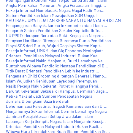
Ketimpangan Ekonomi Pasti Terjadi tanpa Sistem Islami
Angka Pernikahan Menurun, Angka Perceraian Tinggi,...
Pekerja Informal Membludak, Negara Gagal Hadir Men...
Sistem Pendidikan Islam Mewujudkan SDM Unggul
KHUTBAH JUM'AT : JALAN KEBENARAN ITU HANYALAH ISLAM
Pengangguran Banyak, karena Inkompeten atau Tiada ...
Pengaruh Sistem Pendidikan Sekuler Kapitalistik Te...
UU PPRT: Harapan Baru atau Bukti Kegagalan Negara ...
Perayaan Hardiknas Ditengah Buramnya Dunia Pendidikan
Sinyal SOS dari Buruh, Wujud Gagalnya Sistem Kapit...
Pekerja Informal, UMKM, dan Gig Economy Meningkat:...
Orientasi Pendidikan Melayani Industri, Bukan Kual...
Pekerja Informal Makin Menjamur, Bukti Lemahnya Ne...
Runtuhnya Wibawa Pendidik: Nestapa Pendidikan di B...
Titik Berat Orientasi Pendidikan Lebih ke Industri...
Pengenalan Child Grooming di tengah Generasi, Mamp...
Islam Wujudkan Kehidupan Layak bagi Perempuan
Nasib Pekerja Makin Sekarat, Potret Hilangnya Pemi...
Darurat Kekerasan Seksual di Kampus, Cerminan Gaga...
Ketika Maksiat Jadi Sumber Pendapatan Negara
Jurnalis Dibungkam Gaza Berdarah
Dehumanisasi Palestina: Tragedi Kemanusiaan dan Ur...
Menjamurnya Sektor Informal, Cermin Lemahnya Negara
Jaminan Kesejahteraan Setiap Jiwa dalam Islam
Lapangan Kerja Sempit, Negara Islam Menjamin Kesej...
Orientasi Pendidikan Melayani Industri Bukan Kuali...
Wibawa Guru Direndahkan: Buah Sistem Pendidikan Se...