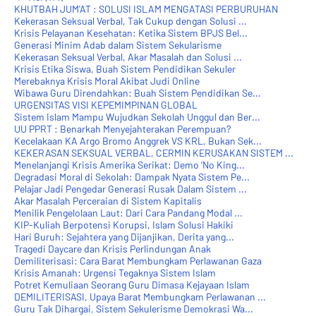
KHUTBAH JUM'AT : SOLUSI ISLAM MENGATASI PERBURUHAN
Kekerasan Seksual Verbal, Tak Cukup dengan Solusi ...
Krisis Pelayanan Kesehatan: Ketika Sistem BPJS Bel...
Generasi Minim Adab dalam Sistem Sekularisme
Kekerasan Seksual Verbal, Akar Masalah dan Solusi ...
Krisis Etika Siswa, Buah Sistem Pendidikan Sekuler
Merebaknya Krisis Moral Akibat Judi Online
Wibawa Guru Direndahkan: Buah Sistem Pendidikan Se...
URGENSITAS VISI KEPEMIMPINAN GLOBAL
Sistem Islam Mampu Wujudkan Sekolah Unggul dan Ber...
UU PPRT : Benarkah Menyejahterakan Perempuan?
Kecelakaan KA Argo Bromo Anggrek VS KRL, Bukan Sek...
KEKERASAN SEKSUAL VERBAL, CERMIN KERUSAKAN SISTEM ...
Menelanjangi Krisis Amerika Serikat: Demo ‘No King...
Degradasi Moral di Sekolah: Dampak Nyata Sistem Pe...
Pelajar Jadi Pengedar Generasi Rusak Dalam Sistem ...
Akar Masalah Perceraian di Sistem Kapitalis
Menilik Pengelolaan Laut: Dari Cara Pandang Modal ...
KIP-Kuliah Berpotensi Korupsi, Islam Solusi Hakiki
Hari Buruh: Sejahtera yang Dijanjikan, Derita yang...
Tragedi Daycare dan Krisis Perlindungan Anak
Demiliterisasi: Cara Barat Membungkam Perlawanan Gaza
Krisis Amanah: Urgensi Tegaknya Sistem Islam
Potret Kemuliaan Seorang Guru Dimasa Kejayaan Islam
DEMILITERISASI, Upaya Barat Membungkam Perlawanan ...
Guru Tak Dihargai, Sistem Sekulerisme Demokrasi Wa...