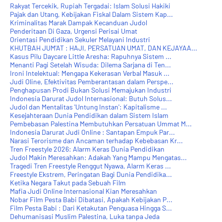
Rakyat Tercekik, Rupiah Tergadai: Islam Solusi Hakiki
Pajak dan Utang, Kebijakan Fiskal Dalam Sistem Kap...
Kriminalitas Marak Dampak Kecanduan Judol
Penderitaan Di Gaza, Urgensi Perisai Umat
Orientasi Pendidikan Sekuler Melayani Industri
KHUTBAH JUM'AT : HAJI, PERSATUAN UMAT, DAN KEJAYAA...
Kasus Pilu Daycare Little Aresha: Rapuhnya Sistem ...
Menanti Pagi Setelah Wisuda: Dilema Sarjana di Ten...
Ironi Intelektual: Mengapa Kekerasan Verbal Masuk ...
Judi Oline, Efektivitas Pemberantasan dalam Perspe...
Penghapusan Prodi Bukan Solusi Memajukan Industri
Indonesia Darurat Judol Internasional: Butuh Solus...
Judol dan Mentalitas 'Untung Instan': Kapitalisme ...
Kesejahteraan Dunia Pendidikan dalam Sistem Islam
Pembebasan Palestina Membutuhkan Persatuan Ummat M...
Indonesia Darurat Judi Online : Santapan Empuk Par...
Narasi Terorisme dan Ancaman terhadap Kebebasan Kr...
Tren Freestyle 2026: Alarm Keras Dunia Pendidikan
Judol Makin Meresahkan: Adakah Yang Mampu Mengatas...
Tragedi Tren Freestyle Renggut Nyawa, Alarm Keras ...
Freestyle Ekstrem, Peringatan Bagi Dunia Pendidika...
Ketika Negara Takut pada Sebuah Film
Mafia Judi Online Internasional Kian Meresahkan
Nobar Film Pesta Babi Dibatasi, Apakah Kebijakan P...
Film Pesta Babi : Dari Ketakutan Penguasa Hingga S...
Dehumanisasi Muslim Palestina, Luka tanpa Jeda