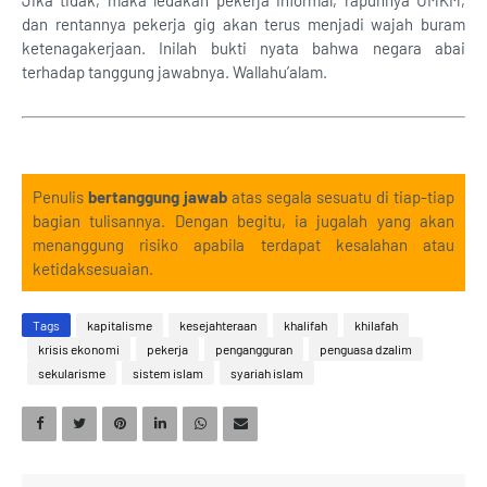
Jika tidak, maka ledakan pekerja informal, rapuhnya UMKM,
dan rentannya pekerja gig akan terus menjadi wajah buram
ketenagakerjaan. Inilah bukti nyata bahwa negara abai
terhadap tanggung jawabnya. Wallahu’alam.
Penulis
bertanggung jawab
atas segala sesuatu di tiap-tiap
bagian tulisannya. Dengan begitu, ia jugalah yang akan
menanggung risiko apabila terdapat kesalahan atau
ketidaksesuaian.
Tags
kapitalisme
kesejahteraan
khalifah
khilafah
krisis ekonomi
pekerja
pengangguran
penguasa dzalim
sekularisme
sistem islam
syariah islam