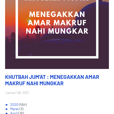
KHUTBAH JUM'AT : MENEGAKKAN AMAR
MAKRUF NAHI MUNGKAR
Januari 08, 2021
►
2020
(564)
►
Maret
(3)
►
April
(36)