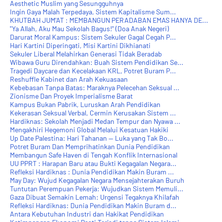
Aesthetic Muslim yang Sesungguhnya
Ingin Gaya Malah Terpedaya, Sistem Kapitalisme Sum...
KHUTBAH JUM'AT : MEMBANGUN PERADABAN EMAS HANYA DE...
"Ya Allah, Aku Mau Sekolah Bagus!" (Doa Anak Negeri)
Darurat Moral Kampus: Sistem Sekuler Gagal Cegah P...
Hari Kartini Diperingati, Misi Kartini Dikhianati
Sekuler Liberal Melahirkan Generasi Tidak Beradab
Wibawa Guru Direndahkan: Buah Sistem Pendidikan Se...
Tragedi Daycare dan Kecelakaan KRL, Potret Buram P...
Reshuffle Kabinet dan Arah Kekuasaan
Kebebasan Tanpa Batas: Maraknya Pelecehan Seksual ...
Zionisme Dan Proyek Imperialisme Barat
Kampus Bukan Pabrik, Luruskan Arah Pendidikan
Kekerasan Seksual Verbal, Cermin Kerusakan Sistem ...
Hardiknas: Sekolah Menjadi Medan Tempur dan Nyawa ...
Mengakhiri Hegemoni Global Melalui Kesatuan Hakiki
Up Date Palestina: Hari Tahanan — Luka yang Tak Bo...
Potret Buram Dan Memprihatinkan Dunia Pendidikan
Membangun Safe Haven di Tengah Konflik Internasional
UU PPRT : Harapan Baru atau Bukti Kegagalan Negara...
Refleksi Hardiknas : Dunia Pendidikan Makin Buram ...
May Day: Wujud Kegagalan Negara Mensejahterakan Buruh
Tuntutan Perempuan Pekerja: Wujudkan Sistem Memuli...
Gaza Dibuat Semakin Lemah: Urgensi Tegaknya Khilafah
Refleksi Hardiknas: Dunia Pendidikan Makin Buram d...
Antara Kebutuhan Industri dan Hakikat Pendidikan