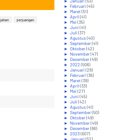
►
Januari
(53)
►
Februari
(45)
►
Maret
(51)
►
April
(41)
ajahan
perjuangan
►
Mei
(35)
►
Juni
(41)
►
Juli
(37)
►
Agustus
(40)
►
September
(41)
►
Oktober
(42)
►
November
(47)
►
Desember
(49)
►
2022
(506)
►
Januari
(29)
►
Februari
(36)
►
Maret
(39)
►
April
(33)
►
Mei
(27)
►
Juni
(45)
►
Juli
(42)
►
Agustus
(41)
►
September
(50)
►
Oktober
(49)
►
November
(49)
►
Desember
(66)
►
2023
(607)
►
Januari
(52)