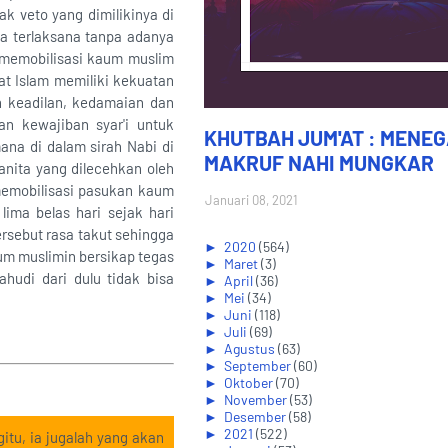
k veto yang dimilikinya di
sa terlaksana tanpa adanya
n memobilisasi kaum muslim
t Islam memiliki kekuatan
 keadilan, kedamaian dan
an kewajiban syar'i untuk
KHUTBAH JUM'AT : MENE
na di dalam sirah Nabi di
MAKRUF NAHI MUNGKAR
nita yang dilecehkan oleh
 memobilisasi pasukan kaum
Januari 08, 2021
ima belas hari sejak hari
rsebut rasa takut sehingga
►
2020
(564)
um muslimin bersikap tegas
►
Maret
(3)
udi dari dulu tidak bisa
►
April
(36)
►
Mei
(34)
►
Juni
(118)
►
Juli
(69)
►
Agustus
(63)
►
September
(60)
►
Oktober
(70)
►
November
(53)
►
Desember
(58)
►
2021
(522)
itu, ia jugalah yang akan