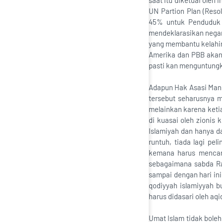
saat itu diketuai oleh
UN Partion Plan (Reso
45% untuk Penduduk A
mendeklarasikan negara
yang membantu kelahira
Amerika dan PBB akan
pasti kan menguntungka
Adapun Hak Asasi Manus
tersebut seharusnya 
melainkan karena ketia
di kuasai oleh zionis 
Islamiyah dan hanya d
runtuh, tiada lagi p
kemana harus mencari
sebagaimana sabda Ra
sampai dengan hari ini
qodiyyah islamiyyah 
harus didasari oleh aq
Umat Islam tidak bole