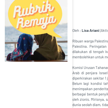
Oleh :
Lisa Ariani
(Akti
Ribuan warga Palestin
Palestina. Peringata
dilakukan di tengah 
membolehkan untuk me
Komisi Urusan Tahanan
Arab di penjara Isra
diperkirakan sekitar 1
Belum lagi kondisi ta
menimpakan penderita
berbagai bentuk penyik
oleh zionis. Mirisnya,
dunia seolah diam, ti