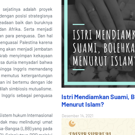
 sejatinya adalah proyek
dengan posisi strategisnya
keadaan baik dan buruknya
an Afrika. Serta menjadi
an para penguasa. Dan hal
menguasai Palestina karena
yang akan menjadi jembatan
h Arab menyimpan kekayaan
uasa dunia menyadari bahwa
ehingga Inggris memandang
a memutus ketergantungan
an ini bertemu dengan ide
ilah simbiosis mutualisme.
 Inggris sebagai penguasa
Istri Mendiamkan Suami, 
Menurut Islam?
Sistem hukum Internasional
Desember 14, 2021
idak mau melindungi umat
gsa-Bangsa (LBB) yang pada