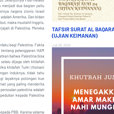
B). Selanjutnya PBB melalui
a menjadi dua bagian yaitu
rnya negera zionis Israel
a adalah Amerika. Dan bidan
but, maka mustahil Inggris,
ajah di Palestina. Mereka
TAFSIR SURAT AL BAQARA
(UJIAN KEIMANAN)
laku bagi Palestina. Fakta
Juli 28, 2020
a tentang pelanggaran HAM
atkan bahwa Palestina bisa
selalu dijaga oleh khilafah
ika khilafah Turki Utsmani
ngan induknya, tidak tahu
gi layaknya potongan kue
mat yang paling menderita
persoalan palestina adalah
pedulian kepada Palestina
 kepada PBB. Karena selama