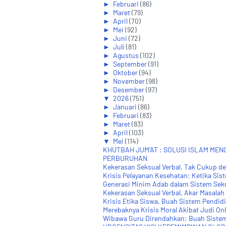
►
Februari
(86)
►
Maret
(79)
►
April
(70)
►
Mei
(92)
►
Juni
(72)
►
Juli
(81)
►
Agustus
(102)
►
September
(91)
►
Oktober
(94)
►
November
(98)
►
Desember
(97)
▼
2026
(751)
►
Januari
(86)
►
Februari
(83)
►
Maret
(83)
►
April
(103)
▼
Mei
(114)
KHUTBAH JUM'AT : SOLUSI ISLAM MEN
PERBURUHAN
Kekerasan Seksual Verbal, Tak Cukup den
Krisis Pelayanan Kesehatan: Ketika Sist
Generasi Minim Adab dalam Sistem Sek
Kekerasan Seksual Verbal, Akar Masalah d
Krisis Etika Siswa, Buah Sistem Pendid
Merebaknya Krisis Moral Akibat Judi On
Wibawa Guru Direndahkan: Buah Sistem