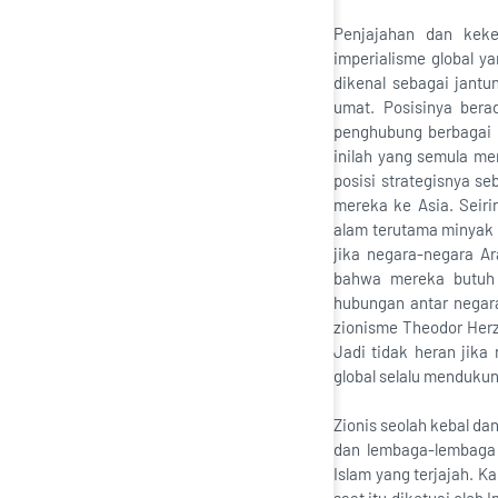
Penjajahan dan keke
imperialisme global y
dikenal sebagai jant
umat. Posisinya bera
penghubung berbagai 
inilah yang semula me
posisi strategisnya s
mereka ke Asia. Seir
alam terutama minyak 
jika negara-negara A
bahwa mereka butuh 
hubungan antar negara
zionisme Theodor Herz
Jadi tidak heran jika
global selalu mendukun
Zionis seolah kebal da
dan lembaga-lembaga 
Islam yang terjajah. 