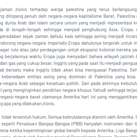
jaman zionis terhadap warga palestina yang terus berlangsung
ang ditopang penuh oleh negara-negara kapitalisme Barat. Palestina 
ung dunia Arab dan Islam secara umum yang menjadi representasi 
da di tengah-tengah sehingga menjadi penghubung Asia, Eropa, d
peradaban sejak zaman dahulu kala sehingga sering menjadi incar
ndorong negara-negara Imperialis Eropa dahulunya tergerak untuk 
ebagai rute atau jalur perdagangan untuk ekspansi kolonial mereka 
ing berjalannya waktu Eropa juga menyadari bahwa wilayah jazira
dan gas yang cukup besar. Inggris yang pada saat itu menjadi peng
rab bersatu maka Inggris tidak akan bisa menguasai Palestina. S
keberadaan entitas asing yang dominan di Palestina yang bis
-negara Arab sebagai kesatuan politik. Dan pada akhirnya kebutuh
l yang menginginkan pendirian negara khusus Yahudi sehingga terjad
 negara-negara barat utamanya Amerika hari ini yang menggantikan
g apa yang dilakukan zionis.
n tidak tersentuh hukum. Semua kebrutalannya diamini oleh Amerika. 
seperti Persatuan Bangsa-Bangsa (PBB) hanyalah instrumen dan t
Karena ketika kepemimpinan global beralih kepada Amerika, Liga Ban