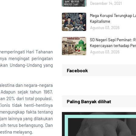
Desember 14, 2021
Mega Korupsi Terungkap La
Kapitalisme
Agustus 03, 2026
SD Negeri Sepi Peminat: 
Kepercayaan terhadap Pen
 memperingati Hari Tahanan
Agustus 03, 2026
mnya mengingat peringatan
ahkan Undang-Undang yang
Facebook
lestina dan negara-negara
 Adapun sejak tahun 1967,
an 20% dari total populasi.
Paling Banyak dilihat
onis tidak henti-hentinya
mengungkap fakta tentang
ejam lainnya yang dilakukan
asih terus berlangsung. Dan
lestina melayang.