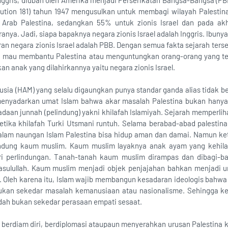
 Inggris, diubah oleh Amerika menjadi Perserikatan Bangsa-Bangsa (PB
lution 181) tahun 1947 mengusulkan untuk membagi wilayah Palestin
rab Palestina, sedangkan 55% untuk zionis Israel dan pada akhi
nya. Jadi, siapa bapaknya negara zionis Israel adalah Inggris. Ibuny
n negara zionis Israel adalah PBB. Dengan semua fakta sejarah terse
 mau membantu Palestina atau menguntungkan orang-orang yang terj
n anak yang dilahirkannya yaitu negara zionis Israel.
ia (HAM) yang selalu digaungkan punya standar ganda alias tidak ber
menyadarkan umat Islam bahwa akar masalah Palestina bukan hany
daan junnah (pelindung) yakni khilafah Islamiyah. Sejarah memperlih
ketika khilafah Turki Utsmani runtuh. Selama berabad-abad palestina 
alam naungan Islam Palestina bisa hidup aman dan damai. Namun ket
elindung kaum muslim. Kaum muslim layaknya anak ayam yang kehila
 perlindungan. Tanah-tanah kaum muslim dirampas dan dibagi-ba
sulullah. Kaum muslim menjadi objek penjajahan bahkan menjadi u
. Oleh karena itu, Islam wajib membangun kesadaran ideologis bahwa 
bukan sekedar masalah kemanusiaan atau nasionalisme. Sehingga ke
idah bukan sekedar perasaan empati sesaat.
h berdiam diri, berdiplomasi ataupaun menyerahkan urusan Palestina