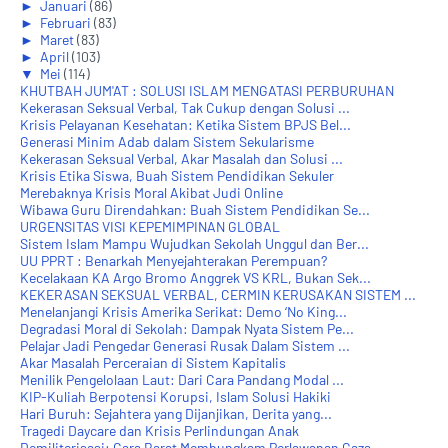
►
Januari
(86)
►
Februari
(83)
►
Maret
(83)
►
April
(103)
▼
Mei
(114)
KHUTBAH JUM'AT : SOLUSI ISLAM MENGATASI PERBURUHAN
Kekerasan Seksual Verbal, Tak Cukup dengan Solusi ...
Krisis Pelayanan Kesehatan: Ketika Sistem BPJS Bel...
Generasi Minim Adab dalam Sistem Sekularisme
Kekerasan Seksual Verbal, Akar Masalah dan Solusi ...
Krisis Etika Siswa, Buah Sistem Pendidikan Sekuler
Merebaknya Krisis Moral Akibat Judi Online
Wibawa Guru Direndahkan: Buah Sistem Pendidikan Se...
URGENSITAS VISI KEPEMIMPINAN GLOBAL
Sistem Islam Mampu Wujudkan Sekolah Unggul dan Ber...
UU PPRT : Benarkah Menyejahterakan Perempuan?
Kecelakaan KA Argo Bromo Anggrek VS KRL, Bukan Sek...
KEKERASAN SEKSUAL VERBAL, CERMIN KERUSAKAN SISTEM ...
Menelanjangi Krisis Amerika Serikat: Demo ‘No King...
Degradasi Moral di Sekolah: Dampak Nyata Sistem Pe...
Pelajar Jadi Pengedar Generasi Rusak Dalam Sistem ...
Akar Masalah Perceraian di Sistem Kapitalis
Menilik Pengelolaan Laut: Dari Cara Pandang Modal ...
KIP-Kuliah Berpotensi Korupsi, Islam Solusi Hakiki
Hari Buruh: Sejahtera yang Dijanjikan, Derita yang...
Tragedi Daycare dan Krisis Perlindungan Anak
Demiliterisasi: Cara Barat Membungkam Perlawanan Gaza