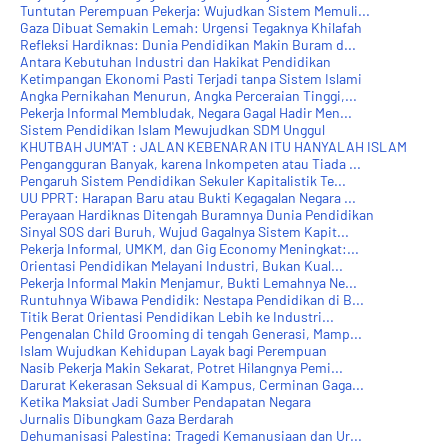
Tuntutan Perempuan Pekerja: Wujudkan Sistem Memuli...
Gaza Dibuat Semakin Lemah: Urgensi Tegaknya Khilafah
Refleksi Hardiknas: Dunia Pendidikan Makin Buram d...
Antara Kebutuhan Industri dan Hakikat Pendidikan
Ketimpangan Ekonomi Pasti Terjadi tanpa Sistem Islami
Angka Pernikahan Menurun, Angka Perceraian Tinggi,...
Pekerja Informal Membludak, Negara Gagal Hadir Men...
Sistem Pendidikan Islam Mewujudkan SDM Unggul
KHUTBAH JUM'AT : JALAN KEBENARAN ITU HANYALAH ISLAM
Pengangguran Banyak, karena Inkompeten atau Tiada ...
Pengaruh Sistem Pendidikan Sekuler Kapitalistik Te...
UU PPRT: Harapan Baru atau Bukti Kegagalan Negara ...
Perayaan Hardiknas Ditengah Buramnya Dunia Pendidikan
Sinyal SOS dari Buruh, Wujud Gagalnya Sistem Kapit...
Pekerja Informal, UMKM, dan Gig Economy Meningkat:...
Orientasi Pendidikan Melayani Industri, Bukan Kual...
Pekerja Informal Makin Menjamur, Bukti Lemahnya Ne...
Runtuhnya Wibawa Pendidik: Nestapa Pendidikan di B...
Titik Berat Orientasi Pendidikan Lebih ke Industri...
Pengenalan Child Grooming di tengah Generasi, Mamp...
Islam Wujudkan Kehidupan Layak bagi Perempuan
Nasib Pekerja Makin Sekarat, Potret Hilangnya Pemi...
Darurat Kekerasan Seksual di Kampus, Cerminan Gaga...
Ketika Maksiat Jadi Sumber Pendapatan Negara
Jurnalis Dibungkam Gaza Berdarah
Dehumanisasi Palestina: Tragedi Kemanusiaan dan Ur...