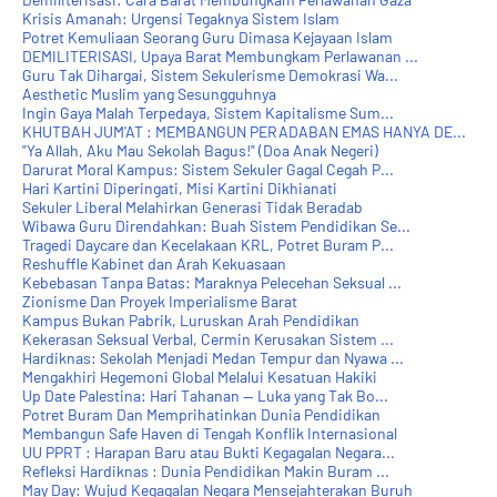
Krisis Amanah: Urgensi Tegaknya Sistem Islam
Potret Kemuliaan Seorang Guru Dimasa Kejayaan Islam
DEMILITERISASI, Upaya Barat Membungkam Perlawanan ...
Guru Tak Dihargai, Sistem Sekulerisme Demokrasi Wa...
Aesthetic Muslim yang Sesungguhnya
Ingin Gaya Malah Terpedaya, Sistem Kapitalisme Sum...
KHUTBAH JUM'AT : MEMBANGUN PERADABAN EMAS HANYA DE...
"Ya Allah, Aku Mau Sekolah Bagus!" (Doa Anak Negeri)
Darurat Moral Kampus: Sistem Sekuler Gagal Cegah P...
Hari Kartini Diperingati, Misi Kartini Dikhianati
Sekuler Liberal Melahirkan Generasi Tidak Beradab
Wibawa Guru Direndahkan: Buah Sistem Pendidikan Se...
Tragedi Daycare dan Kecelakaan KRL, Potret Buram P...
Reshuffle Kabinet dan Arah Kekuasaan
Kebebasan Tanpa Batas: Maraknya Pelecehan Seksual ...
Zionisme Dan Proyek Imperialisme Barat
Kampus Bukan Pabrik, Luruskan Arah Pendidikan
Kekerasan Seksual Verbal, Cermin Kerusakan Sistem ...
Hardiknas: Sekolah Menjadi Medan Tempur dan Nyawa ...
Mengakhiri Hegemoni Global Melalui Kesatuan Hakiki
Up Date Palestina: Hari Tahanan — Luka yang Tak Bo...
Potret Buram Dan Memprihatinkan Dunia Pendidikan
Membangun Safe Haven di Tengah Konflik Internasional
UU PPRT : Harapan Baru atau Bukti Kegagalan Negara...
Refleksi Hardiknas : Dunia Pendidikan Makin Buram ...
May Day: Wujud Kegagalan Negara Mensejahterakan Buruh