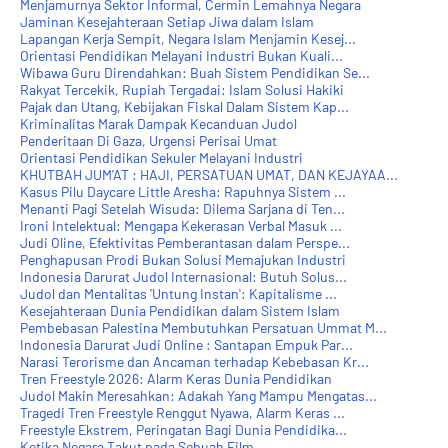
Menjamurnya Sektor Informal, Cermin Lemahnya Negara
Jaminan Kesejahteraan Setiap Jiwa dalam Islam
Lapangan Kerja Sempit, Negara Islam Menjamin Kesej...
Orientasi Pendidikan Melayani Industri Bukan Kuali...
Wibawa Guru Direndahkan: Buah Sistem Pendidikan Se...
Rakyat Tercekik, Rupiah Tergadai: Islam Solusi Hakiki
Pajak dan Utang, Kebijakan Fiskal Dalam Sistem Kap...
Kriminalitas Marak Dampak Kecanduan Judol
Penderitaan Di Gaza, Urgensi Perisai Umat
Orientasi Pendidikan Sekuler Melayani Industri
KHUTBAH JUM'AT : HAJI, PERSATUAN UMAT, DAN KEJAYAA...
Kasus Pilu Daycare Little Aresha: Rapuhnya Sistem ...
Menanti Pagi Setelah Wisuda: Dilema Sarjana di Ten...
Ironi Intelektual: Mengapa Kekerasan Verbal Masuk ...
Judi Oline, Efektivitas Pemberantasan dalam Perspe...
Penghapusan Prodi Bukan Solusi Memajukan Industri
Indonesia Darurat Judol Internasional: Butuh Solus...
Judol dan Mentalitas 'Untung Instan': Kapitalisme ...
Kesejahteraan Dunia Pendidikan dalam Sistem Islam
Pembebasan Palestina Membutuhkan Persatuan Ummat M...
Indonesia Darurat Judi Online : Santapan Empuk Par...
Narasi Terorisme dan Ancaman terhadap Kebebasan Kr...
Tren Freestyle 2026: Alarm Keras Dunia Pendidikan
Judol Makin Meresahkan: Adakah Yang Mampu Mengatas...
Tragedi Tren Freestyle Renggut Nyawa, Alarm Keras ...
Freestyle Ekstrem, Peringatan Bagi Dunia Pendidika...
Ketika Negara Takut pada Sebuah Film