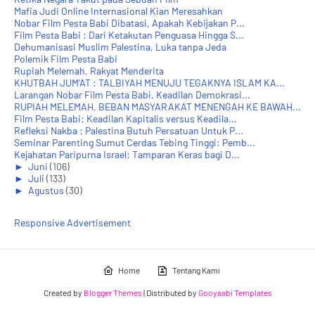
Mafia Judi Online Internasional Kian Meresahkan
Nobar Film Pesta Babi Dibatasi, Apakah Kebijakan P...
Film Pesta Babi : Dari Ketakutan Penguasa Hingga S...
Dehumanisasi Muslim Palestina, Luka tanpa Jeda
Polemik Film Pesta Babi
Rupiah Melemah, Rakyat Menderita
KHUTBAH JUM'AT : TALBIYAH MENUJU TEGAKNYA ISLAM KA...
Larangan Nobar Film Pesta Babi, Keadilan Demokrasi...
RUPIAH MELEMAH, BEBAN MASYARAKAT MENENGAH KE BAWAH...
Film Pesta Babi: Keadilan Kapitalis versus Keadila...
Refleksi Nakba : Palestina Butuh Persatuan Untuk P...
Seminar Parenting Sumut Cerdas Tebing Tinggi: Pemb...
​Kejahatan Paripurna Israel: Tamparan Keras bagi D...
►
Juni
(106)
►
Juli
(133)
►
Agustus
(30)
Responsive Advertisement
Home
Tentang Kami
Created by
Blogger Themes
| Distributed by
Gooyaabi Templates