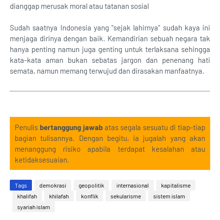
dianggap merusak moral atau tatanan sosial
Sudah saatnya Indonesia yang "sejak lahirnya" sudah kaya ini
menjaga dirinya dengan baik. Kemandirian sebuah negara tak
hanya penting namun juga genting untuk terlaksana sehingga
kata-kata aman bukan sebatas jargon dan penenang hati
semata, namun memang terwujud dan dirasakan manfaatnya.
Penulis
bertanggung jawab
atas segala sesuatu di tiap-tiap
bagian tulisannya. Dengan begitu, ia jugalah yang akan
menanggung risiko apabila terdapat kesalahan atau
ketidaksesuaian.
Tags
demokrasi
geopolitik
internasional
kapitalisme
khalifah
khilafah
konflik
sekularisme
sistem islam
syariah islam