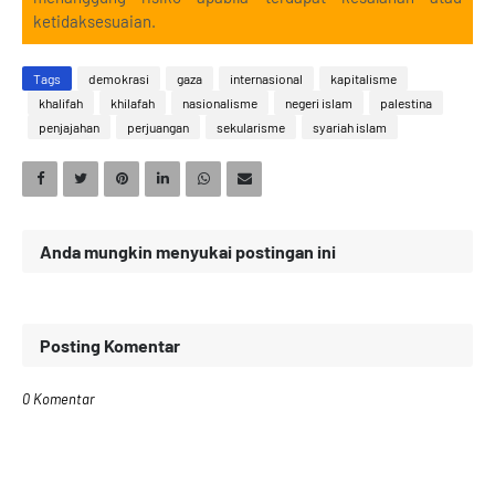
ketidaksesuaian.
Tags
demokrasi
gaza
internasional
kapitalisme
khalifah
khilafah
nasionalisme
negeri islam
palestina
penjajahan
perjuangan
sekularisme
syariah islam
Anda mungkin menyukai postingan ini
Posting Komentar
0 Komentar