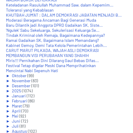
Keteladanan Rasulullah Muhammad Saw. dalam Kepemim...
Toleransi yang Kebablasan
KHUTBAH JUM'AT : DALAM DEMOKRASI JABATAN MENJADI B...
Moderasi Beragama Ancaman Bagi Generasi Muda
Baru Dilantik jadi Anggota DPRD Gadaikan SK, Siste...
'Ngulek' Sabu Sekeluarga, Sekulerisasi Keluarga Se...
Tindak Kriminal oleh Remaja, Bagaimana Kedepannya?
Ramai Gadaikan SK, Bagaimana Islam Memandang?
Kabinet Gemoy, Demi Tata Kelola Pemerintahan Lebih...
CARUT MARUT PILKADA, WAJAH ASLI DEMOKRASI
MEMBANGUN VISI PERUBAHAN YANG SHAHIH
Miris!!! Pernikahan Dini Dilarang Gaul Bebas Difas...
Festival Tetap digelar Meski Dana Memprihatinkan
Mencintai Nabi Sepenuh Hati
►
Oktober
(99)
►
November
(83)
►
Desember
(101)
►
2025
(1074)
►
Januari
(112)
►
Februari
(86)
►
Maret
(79)
►
April
(70)
►
Mei
(92)
►
Juni
(72)
►
Juli
(81)
►
Agustus
(102)