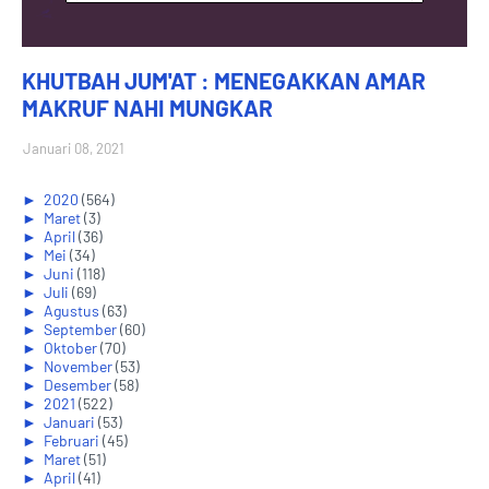
KHUTBAH JUM'AT : MENEGAKKAN AMAR
MAKRUF NAHI MUNGKAR
Januari 08, 2021
►
2020
(564)
►
Maret
(3)
►
April
(36)
►
Mei
(34)
►
Juni
(118)
►
Juli
(69)
►
Agustus
(63)
►
September
(60)
►
Oktober
(70)
►
November
(53)
►
Desember
(58)
►
2021
(522)
►
Januari
(53)
►
Februari
(45)
►
Maret
(51)
►
April
(41)