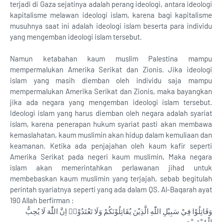
terjadi di Gaza sejatinya adalah perang ideologi, antara ideologi
kapitalisme melawan ideologi islam, karena bagi kapitalisme
musuhnya saat ini adalah ideologi islam beserta para individu
yang mengemban ideologi islam tersebut.
Namun ketabahan kaum muslim Palestina mampu
mempermalukan Amerika Serikat dan Zionis. Jika ideologi
islam yang masih diemban oleh individu saja mampu
mempermalukan Amerika Serikat dan Zionis, maka bayangkan
jika ada negara yang mengemban ideologi islam tersebut.
Ideologi islam yang harus diemban oleh negara adalah syariat
islam, karena penerapan hukum syariat pasti akan membawa
kemaslahatan, kaum muslimin akan hidup dalam kemuliaan dan
keamanan. Ketika ada penjajahan oleh kaum kafir seperti
Amerika Serikat pada negeri kaum muslimin, Maka negara
islam akan memerintahkan perlawanan jihad untuk
membebaskan kaum muslimin yang terjajah, sebab begitulah
perintah syariatnya seperti yang ada dalam QS. Al-Baqarah ayat
190 Allah berfirman :
وَقَاتِلُوْا فِيْ سَبِيْلِ اللّٰهِ الَّذِيْنَ يُقَاتِلُوْنَكُمْ وَلَا تَعْتَدُوْاۗ اِنَّ اللّٰهَ لَا يُحِبُّ