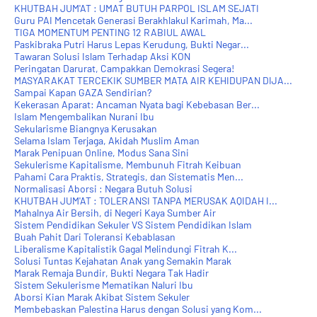
KHUTBAH JUM'AT : UMAT BUTUH PARPOL ISLAM SEJATI
Guru PAI Mencetak Generasi Berakhlakul Karimah, Ma...
TIGA MOMENTUM PENTING 12 RABIUL AWAL
Paskibraka Putri Harus Lepas Kerudung, Bukti Negar...
Tawaran Solusi Islam Terhadap Aksi KON
Peringatan Darurat, Campakkan Demokrasi Segera!
MASYARAKAT TERCEKIK SUMBER MATA AIR KEHIDUPAN DIJA...
Sampai Kapan GAZA Sendirian?
Kekerasan Aparat: Ancaman Nyata bagi Kebebasan Ber...
Islam Mengembalikan Nurani Ibu
Sekularisme Biangnya Kerusakan
Selama Islam Terjaga, Akidah Muslim Aman
Marak Penipuan Online, Modus Sana Sini
Sekulerisme Kapitalisme, Membunuh Fitrah Keibuan
Pahami Cara Praktis, Strategis, dan Sistematis Men...
Normalisasi Aborsi : Negara Butuh Solusi
KHUTBAH JUM'AT : TOLERANSI TANPA MERUSAK AQIDAH I...
Mahalnya Air Bersih, di Negeri Kaya Sumber Air
Sistem Pendidikan Sekuler VS Sistem Pendidikan Islam
Buah Pahit Dari Toleransi Kebablasan
Liberalisme Kapitalistik Gagal Melindungi Fitrah K...
Solusi Tuntas Kejahatan Anak yang Semakin Marak
Marak Remaja Bundir, Bukti Negara Tak Hadir
Sistem Sekulerisme Mematikan Naluri Ibu
Aborsi Kian Marak Akibat Sistem Sekuler
Membebaskan Palestina Harus dengan Solusi yang Kom...