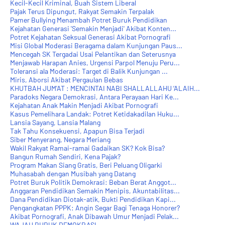
Kecil-Kecil Kriminal, Buah Sistem Liberal
Pajak Terus Dipungut, Rakyat Semakin Terpalak
Pamer Bullying Menambah Potret Buruk Pendidikan
Kejahatan Generasi 'Semakin Menjadi' Akibat Konten...
Potret Kejahatan Seksual Generasi Akibat Pornografi
Misi Global Moderasi Beragama dalam Kunjungan Paus...
Mencegah SK Tergadai Usai Pelantikan dan Seterusnya
Menjawab Harapan Anies, Urgensi Parpol Menuju Peru...
Toleransi ala Moderasi: Target di Balik Kunjungan ...
Miris, Aborsi Akibat Pergaulan Bebas
KHUTBAH JUM'AT : MENCINTAI NABI SHALLALLAHU ‘ALAIH...
Paradoks Negara Demokrasi, Antara Perayaan Hari Ke...
Kejahatan Anak Makin Menjadi Akibat Pornografi
Kasus Pemelihara Landak: Potret Ketidakadilan Huku...
Lansia Sayang, Lansia Malang
Tak Tahu Konsekuensi, Apapun Bisa Terjadi
Siber Menyerang, Negara Meriang
Wakil Rakyat Ramai-ramai Gadaikan SK? Kok Bisa?
Bangun Rumah Sendiri, Kena Pajak?
Program Makan Siang Gratis, Beri Peluang Oligarki
Muhasabah dengan Musibah yang Datang
Potret Buruk Politik Demokrasi: Beban Berat Anggot...
Anggaran Pendidikan Semakin Menipis, Akuntabilitas...
Dana Pendidikan Diotak-atik, Bukti Pendidikan Kapi...
Pengangkatan PPPK: Angin Segar Bagi Tenaga Honorer?
Akibat Pornografi, Anak Dibawah Umur Menjadi Pelak...
WAJAH BURUK DEMOKRASI