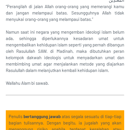
الْمُعْتَدِيْنَ
“Perangilah di jalan Allah orang-orang yang memerangi kamu
dan jangan melampaui batas. Sesungguhnya Allah tidak
menyukai orang-orang yang melampaui batas.”
Namun saat ini negara yang mengemban ideologi islam belum
ada, sehingga diperlukannya kesadaran umat untuk
mengembalikan kehidupan islam seperti yang pernah dibangun
oleh Rasulullah SAW. di Madinah, maka dibutuhkan peran
kelompok dakwah ideologis untuk menyadarkan umat dan
membimbing umat agar menjalankan metode yang diajarkan
Rasulullah dalam melanjutkan kembali kehidupan islam.
Wallahu Alam bi sawab.
Penulis
bertanggung jawab
atas segala sesuatu di tiap-tiap
bagian tulisannya. Dengan begitu, ia jugalah yang akan
menanggung risiko apabila terdapat kesalahan atau