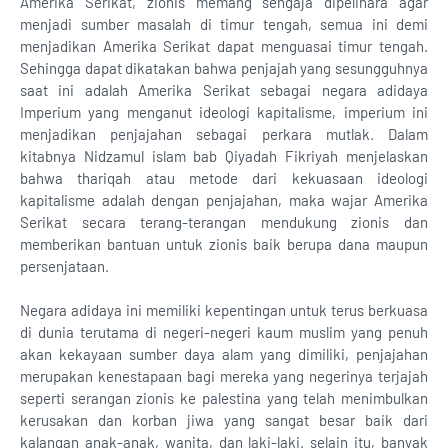
Amerika Serikat, zionis memang sengaja dipelihara agar
menjadi sumber masalah di timur tengah, semua ini demi
menjadikan Amerika Serikat dapat menguasai timur tengah.
Sehingga dapat dikatakan bahwa penjajah yang sesungguhnya
saat ini adalah Amerika Serikat sebagai negara adidaya
Imperium yang menganut ideologi kapitalisme, imperium ini
menjadikan penjajahan sebagai perkara mutlak. Dalam
kitabnya Nidzamul islam bab Qiyadah Fikriyah menjelaskan
bahwa thariqah atau metode dari kekuasaan ideologi
kapitalisme adalah dengan penjajahan, maka wajar Amerika
Serikat secara terang-terangan mendukung zionis dan
memberikan bantuan untuk zionis baik berupa dana maupun
persenjataan.
Negara adidaya ini memiliki kepentingan untuk terus berkuasa
di dunia terutama di negeri-negeri kaum muslim yang penuh
akan kekayaan sumber daya alam yang dimiliki, penjajahan
merupakan kenestapaan bagi mereka yang negerinya terjajah
seperti serangan zionis ke palestina yang telah menimbulkan
kerusakan dan korban jiwa yang sangat besar baik dari
kalangan anak-anak, wanita, dan laki-laki. selain itu, banyak