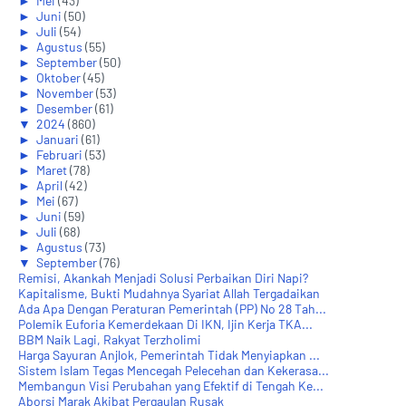
►
Mei
(43)
►
Juni
(50)
►
Juli
(54)
►
Agustus
(55)
►
September
(50)
►
Oktober
(45)
►
November
(53)
►
Desember
(61)
▼
2024
(860)
►
Januari
(61)
►
Februari
(53)
►
Maret
(78)
►
April
(42)
►
Mei
(67)
►
Juni
(59)
►
Juli
(68)
►
Agustus
(73)
▼
September
(76)
Remisi, Akankah Menjadi Solusi Perbaikan Diri Napi?
Kapitalisme, Bukti Mudahnya Syariat Allah Tergadaikan
Ada Apa Dengan Peraturan Pemerintah (PP) No 28 Tah...
Polemik Euforia Kemerdekaan Di IKN, Ijin Kerja TKA...
BBM Naik Lagi, Rakyat Terzholimi
Harga Sayuran Anjlok, Pemerintah Tidak Menyiapkan ...
Sistem Islam Tegas Mencegah Pelecehan dan Kekerasa...
Membangun Visi Perubahan yang Efektif di Tengah Ke...
Aborsi Marak Akibat Pergaulan Rusak