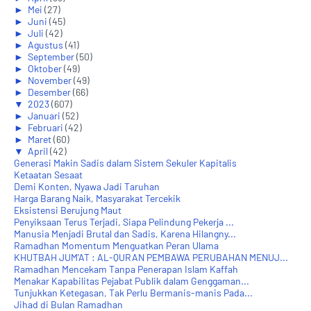
►
Mei
(27)
►
Juni
(45)
►
Juli
(42)
►
Agustus
(41)
►
September
(50)
►
Oktober
(49)
►
November
(49)
►
Desember
(66)
▼
2023
(607)
►
Januari
(52)
►
Februari
(42)
►
Maret
(60)
▼
April
(42)
Generasi Makin Sadis dalam Sistem Sekuler Kapitalis
Ketaatan Sesaat
Demi Konten, Nyawa Jadi Taruhan
Harga Barang Naik, Masyarakat Tercekik
Eksistensi Berujung Maut
Penyiksaan Terus Terjadi, Siapa Pelindung Pekerja ...
Manusia Menjadi Brutal dan Sadis, Karena Hilangny...
Ramadhan Momentum Menguatkan Peran Ulama
KHUTBAH JUM'AT : AL-QURAN PEMBAWA PERUBAHAN MENUJ...
Ramadhan Mencekam Tanpa Penerapan Islam Kaffah
Menakar Kapabilitas Pejabat Publik dalam Genggaman...
Tunjukkan Ketegasan, Tak Perlu Bermanis-manis Pada...
Jihad di Bulan Ramadhan