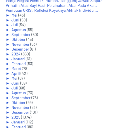
Warga Negara Memiliki Rumah, Tanggung Jawab Siapa?
Prihatin Atas Bayi Hasil Perzinahan, Abai Pada Aka...
Penipuan QRIS , Refleksi Koyaknya Akhlak Individu ...
►
Mei
(43)
►
Juni
(50)
►
Juli
(54)
►
Agustus
(55)
►
September
(50)
►
Oktober
(45)
►
November
(53)
►
Desember
(61)
►
2024
(860)
►
Januari
(61)
►
Februari
(53)
►
Maret
(78)
►
April
(42)
►
Mei
(67)
►
Juni
(59)
►
Juli
(68)
►
Agustus
(73)
►
September
(76)
►
Oktober
(99)
►
November
(83)
►
Desember
(101)
►
2025
(1074)
►
Januari
(112)
►
Februari
(86)