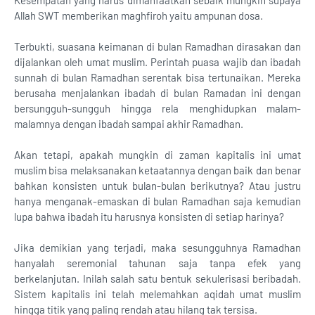
Kesempatan yang harus dimanfaatkan sebaik mungkin supaya
Allah SWT memberikan maghfiroh yaitu ampunan dosa.
Terbukti, suasana keimanan di bulan Ramadhan dirasakan dan
dijalankan oleh umat muslim. Perintah puasa wajib dan ibadah
sunnah di bulan Ramadhan serentak bisa tertunaikan. Mereka
berusaha menjalankan ibadah di bulan Ramadan ini dengan
bersungguh-sungguh hingga rela menghidupkan malam-
malamnya dengan ibadah sampai akhir Ramadhan.
Akan tetapi, apakah mungkin di zaman kapitalis ini umat
muslim bisa melaksanakan ketaatannya dengan baik dan benar
bahkan konsisten untuk bulan-bulan berikutnya? Atau justru
hanya menganak-emaskan di bulan Ramadhan saja kemudian
lupa bahwa ibadah itu harusnya konsisten di setiap harinya?
Jika demikian yang terjadi, maka sesungguhnya Ramadhan
hanyalah seremonial tahunan saja tanpa efek yang
berkelanjutan. Inilah salah satu bentuk sekulerisasi beribadah.
Sistem kapitalis ini telah melemahkan aqidah umat muslim
hingga titik yang paling rendah atau hilang tak tersisa.