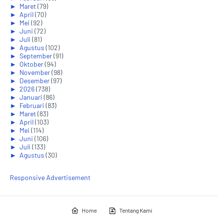
►
Maret
(79)
►
April
(70)
►
Mei
(92)
►
Juni
(72)
►
Juli
(81)
►
Agustus
(102)
►
September
(91)
►
Oktober
(94)
►
November
(98)
►
Desember
(97)
►
2026
(738)
►
Januari
(86)
►
Februari
(83)
►
Maret
(83)
►
April
(103)
►
Mei
(114)
►
Juni
(106)
►
Juli
(133)
►
Agustus
(30)
Responsive Advertisement
Home
Tentang Kami