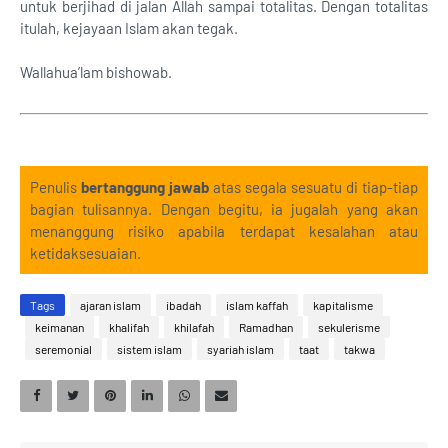
untuk berjihad di jalan Allah sampai totalitas. Dengan totalitas
itulah, kejayaan Islam akan tegak.
Wallahua’lam bishowab.
Penulis
bertanggung jawab
atas segala sesuatu di tiap-tiap
bagian tulisannya. Dengan begitu, ia jugalah yang akan
menanggung risiko apabila terdapat kesalahan atau
ketidaksesuaian.
Tags
ajaran islam
ibadah
islam kaffah
kapitalisme
keimanan
khalifah
khilafah
Ramadhan
sekulerisme
seremonial
sistem islam
syariah islam
taat
takwa