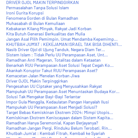
DRIVER OJOL MAKIN TERPINGGIRKAN
Permasalahan Tanpa Solusi Islam
Ironi Gurita Korupsi
Fenomena Gorden di Bulan Ramadhan
Muhasabah di Bulan Kemuliaan
Kebakaran Kilang Minyak, Rakyat Jadi Korban
Kita Butuh Generasi Berkualitas dan Mulia
Jangan Asal Pilih Pemimpin, Umat Mendamba Kepemimp...
KHUTBAH JUM'AT : KEKEJAMAN ISRAEL TAK BISA DIHENTI...
Nasib Driver Ojol di Ujung Tanduk, Negara Diam Ter...
Sistem Islam : Tidak Perlu UU Perampasan Aset, Unt...
Ramadhan Anti Mageran, Totalitas dalam Ketaatan
Benarkah RUU Perampasan Aset Solusi Tepat Cegah Ko...
Akankah Koruptor Takut RUU Perampasan Aset?
Kemacetan Jalan Menelan Korban Jiwa
Driver OJOL Makin Terpinggirkan
Pengesahan UU Ciptaker yang Menyusahkan Rakyat
Mampukah UU Perampasan Aset Menuntaskan Budaya Kor...
Solusi Tak Mengakar Bayi-Bayi Terlantar
Impor Gula Menggila, Kedaulatan Pangan Hanyalah Ilusi
Mampukah UU Perampasan Aset Menjadi Solusi?
Target Bebas Kemiskinan Ekstrem 2024: Mimpi Utopis...
Kemiskinan Ekstrem Keniscayaan dalam Sistem Kapita...
Ramadhan Hanya Seremonial, Kapan Berjayanya?
Ramadhan Jangan Pergi, Rinduku Belum Terobati. Rin...
Khutbah Jum'at : Kembali Fitrah, Kembali ke Syariah