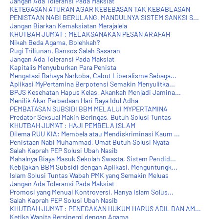
Jangan Ada Toleransi Pada Maksiat
KETEGASAN ATURAN AGAR KEBEBASAN TAK KEBABLASAN
PENISTAAN NABI BERULANG, MANDULNYA SISTEM SANKSI S...
Jangan Biarkan Kemaksiatan Merajalela
KHUTBAH JUM'AT : MELAKSANAKAN PESAN ARAFAH
Nikah Beda Agama, Bolehkah?
Rugi Triliunan, Bansos Salah Sasaran
Jangan Ada Toleransi Pada Maksiat
Kapitalis Menyuburkan Para Penista
Mengatasi Bahaya Narkoba, Cabut Liberalisme Sebaga...
Aplikasi MyPertamina Berpotensi Semakin Menyulitka...
BPJS Kesehatan Hapus Kelas, Akankah Menjadi Jamina...
Menilik Akar Perbedaan Hari Raya Idul Adha
PEMBATASAN SUBSIDI BBM MELALUI MYPERTAMINA
Predator Sexsual Makin Beringas, Butuh Solusi Tuntas
KHUTBAH JUM'AT : HAJI PEMBELA ISLAM
Dilema RUU KIA: Membela atau Mendiskriminasi Kaum ...
Penistaan Nabi Muhammad, Umat Butuh Solusi Nyata
Salah Kaprah PEP Solusi Ubah Nasib
Mahalnya Biaya Masuk Sekolah Swasta, Sistem Pendid...
Kebijakan BBM Subsidi dengan Aplikasi, Menguntungk...
Islam Solusi Tuntas Wabah PMK yang Semakin Meluas
Jangan Ada Toleransi Pada Maksiat
Promosi yang Menuai Kontroversi, Hanya Islam Solus...
Salah Kaprah PEP Solusi Ubah Nasib
KHUTBAH JUM'AT : PENEGAKAN HUKUM HARUS ADIL DAN AM...
Ketika Wanita Bersinergi dengan Agama