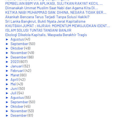
PEMBELIAN BBM VIA APLIKASI, SULITKAN RAKYAT KECIL ...
Dimanakah Ummat Muslim Saat Nabi dan Agama Kita Di...
KETIKA NABI MUHAMMAD SAW. DIHINA, NEGARA TIDAK BER...
Akankah Bencana Terus Terjadi Tanpa Solusi Hakiki?
Sri Lanka Bangkrut, Bukti Nyata Jerat Kapitalisme
KHUTBAH JUM'AT : HIJRAH: MOMENTUM MEWUJUDKAN IDENT...
ISLAM SOLUSI TUNTAS TANGANI BANJIR
Ekologi Dikelola Kapitalis, Waspada Berakhir Tragis
►
Agustus
(41)
►
September
(50)
►
Oktober
(49)
►
November
(49)
►
Desember
(66)
►
2023
(607)
►
Januari
(52)
►
Februari
(42)
►
Maret
(60)
►
April
(42)
►
Mei
(43)
►
Juni
(50)
►
Juli
(54)
►
Agustus
(55)
►
September
(50)
►
Oktober
(45)
►
November
(53)
►
Desember
(61)