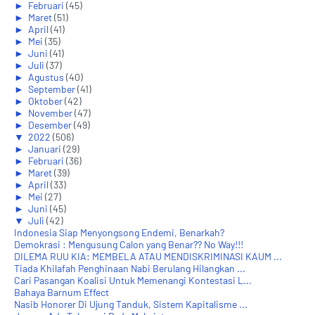
►
Februari
(45)
►
Maret
(51)
►
April
(41)
►
Mei
(35)
►
Juni
(41)
►
Juli
(37)
►
Agustus
(40)
►
September
(41)
►
Oktober
(42)
►
November
(47)
►
Desember
(49)
▼
2022
(506)
►
Januari
(29)
►
Februari
(36)
►
Maret
(39)
►
April
(33)
►
Mei
(27)
►
Juni
(45)
▼
Juli
(42)
Indonesia Siap Menyongsong Endemi, Benarkah?
Demokrasi : Mengusung Calon yang Benar?? No Way!!!
DILEMA RUU KIA: MEMBELA ATAU MENDISKRIMINASI KAUM ...
Tiada Khilafah Penghinaan Nabi Berulang Hilangkan ...
Cari Pasangan Koalisi Untuk Memenangi Kontestasi L...
Bahaya Barnum Effect
Nasib Honorer Di Ujung Tanduk, Sistem Kapitalisme ...