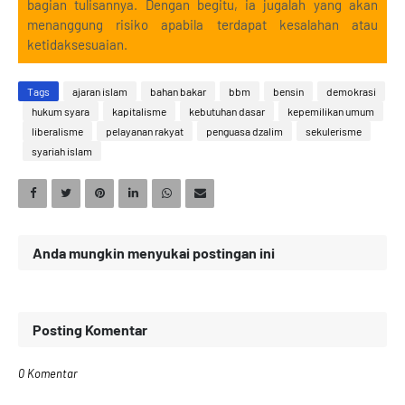
bagian tulisannya. Dengan begitu, ia jugalah yang akan
menanggung risiko apabila terdapat kesalahan atau
ketidaksesuaian.
Tags
ajaran islam
bahan bakar
bbm
bensin
demokrasi
hukum syara
kapitalisme
kebutuhan dasar
kepemilikan umum
liberalisme
pelayanan rakyat
penguasa dzalim
sekulerisme
syariah islam
Anda mungkin menyukai postingan ini
Posting Komentar
0 Komentar