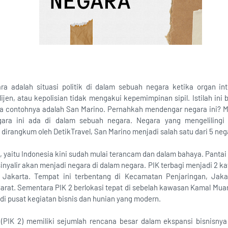
a adalah situasi politik di dalam sebuah negara ketika organ int
lijen, atau kepolisian tidak mengakui kepemimpinan sipil. Istilah ini 
ra contohnya adalah San Marino. Pernahkah mendengar negara ini? 
ra ini ada di dalam sebuah negara. Negara yang mengelilingi S
dirangkum oleh DetikTravel, San Marino menjadi salah satu dari 5 negar
a, yaitu Indonesia kini sudah mulai terancam dan dalam bahaya. Pantai
isinyalir akan menjadi negara di dalam negara. PIK terbagi menjadi 2 k
I Jakarta. Tempat ini terbentang di Kecamatan Penjaringan, Jak
rat. Sementara PIK 2 berlokasi tepat di sebelah kawasan Kamal Muara
di pusat kegiatan bisnis dan hunian yang modern.
 (PIK 2) memiliki sejumlah rencana besar dalam ekspansi bisnisny