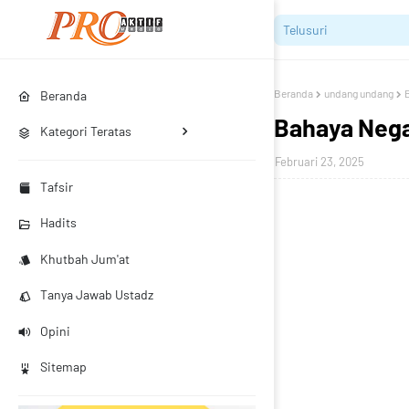
Beranda
undang undang
Beranda
Bahaya Nega
Kategori Teratas
Februari 23, 2025
Tafsir
Hadits
Khutbah Jum'at
Tanya Jawab Ustadz
Opini
Sitemap