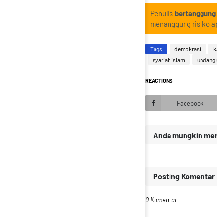
Penulis
bertanggung
menanggung risiko ap
Tags
demokrasi
k
syariah islam
undang 
REACTIONS
Facebook
Anda mungkin meny
Posting Komentar
0 Komentar