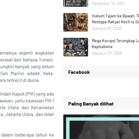
Desember 14, 2021
Hukum Tajam ke Bawah, Tu
Nestapa Rakyat Kecil vs 
Agustus 01, 2026
Mega Korupsi Terungkap La
Kapitalisme
ernalnya seperti angkatan
Agustus 03, 2026
berasal dari bahasa Yunani.
Mungkin banyak yang belum
Facebook
an Marino adalah Italia.
a terkecil di dunia.
 Indah Kapuk (PIK) yang ada
awasan, yaitu kawasan PIK 1
Paling Banyak dilihat
arta Utara dan Kecamatan
, Jakarta Utara, dan telah
a dalam beberapa tahun ke