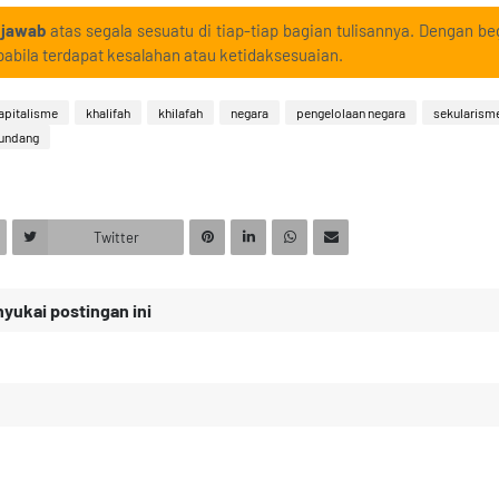
 jawab
atas segala sesuatu di tiap-tiap bagian tulisannya. Dengan beg
abila terdapat kesalahan atau ketidaksesuaian.
apitalisme
khalifah
khilafah
negara
pengelolaan negara
sekularism
undang
Twitter
ukai postingan ini