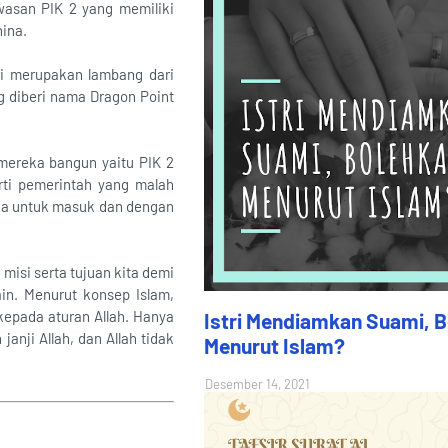
wasan PIK 2 yang memiliki
hina.
ri merupakan lambang dari
ng diberi nama Dragon Point
mereka bangun yaitu PIK 2
erti pemerintah yang malah
na untuk masuk dan dengan
 misi serta tujuan kita demi
in. Menurut konsep Islam,
kepada aturan Allah. Hanya
Istri Mendiamkan Suami, 
anji Allah, dan Allah tidak
Menurut Islam?
Desember 14, 2021