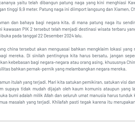
ncananya yaitu telah dibangun patung naga yang kini menghiasi Ka
an tinggi 9,9 meter. Patung naga ini diimport langsung dan Xiamen, C
caman dan bahaya bagi negara kita, di mana patung naga itu sendi
ni kawasan PIK 2 tersebut telah menjadi destinasi wisata terbaru ya
 dibuka pada tanggal 22 Desember 2024 lalu.
ang china tersebut akan menguasai bahkan mengklaim lokasi yang 
agi mereka. Di sinilah pentingnya kita harus bersatu, jangan sep
kan kebebasan bagi negara-negara atau orang asing, khususnya Chi
ilitas bahkan pernak-pernik yang melambangkan negara mereka.
mun itulah yang terjadi. Mari kita satukan pemikiran, satukan visi dan
m supaya tidak mudah dijajah oleh kaum komunis ataupun yang la
uka bumi adalah milik Allah dan seluruh umat manusia harus tunduk 
emua masalah yang terjadi. Khilafah pasti tegak karena itu merupakan j