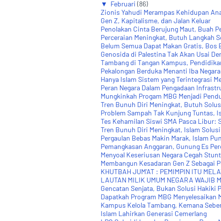
▼
Februari
(86)
Zionis Yahudi Merampas Kehidupan Ana
Gen Z, Kapitalisme, dan Jalan Keluar
Penolakan Cinta Berujung Maut, Buah P
Perceraian Meningkat, Butuh Langkah Se
Belum Semua Dapat Makan Gratis, Bos B
Genosida di Palestina Tak Akan Usai De
Tambang di Tangan Kampus, Pendidika
Pekalongan Berduka Menanti Iba Negara
Hanya Islam Sistem yang Terintegrasi M
Peran Negara Dalam Pengadaan Infrastru
Mungkinkah Progam MBG Menjadi Penduk
Tren Bunuh Diri Meningkat, Butuh Solus
Problem Sampah Tak Kunjung Tuntas, Isl
Tes Kehamilan Siswi SMA Pasca Libur: Se
Tren Bunuh Diri Meningkat, Islam Solusi 
Pergaulan Bebas Makin Marak, Islam Pun
Pemangkasan Anggaran, Gunung Es Pere
Menyoal Keseriusan Negara Cegah Stuntin
Membangun Kesadaran Gen Z Sebagai 
KHUTBAH JUM'AT : PEMIMPIN ITU MELAY
LAUTAN MILIK UMUM NEGARA WAJIB 
Gencatan Senjata, Bukan Solusi Hakiki P
Dapatkah Program MBG Menyelesaikan M
Kampus Kelola Tambang, Kemana Sebena
Islam Lahirkan Generasi Cemerlang