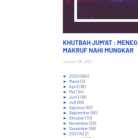
KHUTBAH JUM'AT : MENE
MAKRUF NAHI MUNGKAR
Januari 08, 2021
►
2020
(564)
►
Maret
(3)
►
April
(36)
►
Mei
(34)
►
Juni
(118)
►
Juli
(69)
►
Agustus
(63)
►
September
(60)
►
Oktober
(70)
►
November
(53)
►
Desember
(58)
►
2021
(522)