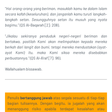
“
Hai orang-orang yang beriman, masuklah kamu ke dalam Islam
secara kafah (keseluruhan), dan janganlah kamu turuti langkah-
langkah setan. Sesungguhnya setan itu musuh yang nyata
bagimu.
” (QS Al-Baqarah [2]: 208).
"
Jikalau sekiranya penduduk negeri-negeri beriman dan
bertakwa, pastilah Kami akan melimpahkan kepada mereka
berkah dari langit dan bumi, tetapi mereka mendustakan (ayat-
ayat Kami) itu, maka Kami siksa mereka disebabkan
perbuatannya.”
(QS Al-A’raf [7]: 96).
Wallahualam bissawab.
Penulis
bertanggung jawab
atas segala sesuatu di tiap-tiap
bagian tulisannya. Dengan begitu, ia jugalah yang akan
menanggung risiko apabila terdapat kesalahan atau