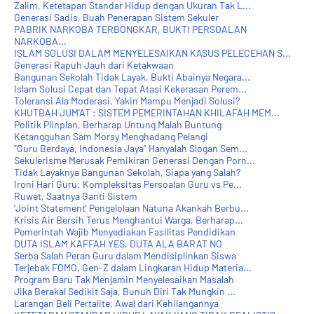
Zalim, Ketetapan Standar Hidup dengan Ukuran Tak L...
Generasi Sadis, Buah Penerapan Sistem Sekuler
PABRIK NARKOBA TERBONGKAR, BUKTI PERSOALAN
NARKOBA...
ISLAM SOLUSI DALAM MENYELESAIKAN KASUS PELECEHAN S...
Generasi Rapuh Jauh dari Ketakwaan
Bangunan Sekolah Tidak Layak, Bukti Abainya Negara...
Islam Solusi Cepat dan Tepat Atasi Kekerasan Perem...
Toleransi Ala Moderasi, Yakin Mampu Menjadi Solusi?
KHUTBAH JUM'AT : SISTEM PEMERINTAHAN KHILAFAH MEM...
Politik Plinplan, Berharap Untung Malah Buntung
Ketangguhan Sam Morsy Menghadang Pelangi
"Guru Berdaya, Indonesia Jaya" Hanyalah Slogan Sem...
Sekulerisme Merusak Pemikiran Generasi Dengan Porn...
Tidak Layaknya Bangunan Sekolah, Siapa yang Salah?
Ironi Hari Guru: Kompleksitas Persoalan Guru vs Pe...
Ruwet, Saatnya Ganti Sistem
‘Joint Statement’ Pengelolaan Natuna Akankah Berbu...
Krisis Air Bersih Terus Menghantui Warga, Berharap...
Pemerintah Wajib Menyediakan Fasilitas Pendidikan
DUTA ISLAM KAFFAH YES, DUTA ALA BARAT NO
Serba Salah Peran Guru dalam Mendisiplinkan Siswa
Terjebak FOMO, Gen-Z dalam Lingkaran Hidup Materia...
Program Baru Tak Menjamin Menyelesaikan Masalah
Jika Berakal Sedikit Saja, Bunuh Diri Tak Mungkin ...
Larangan Beli Pertalite, Awal dari Kehilangannya