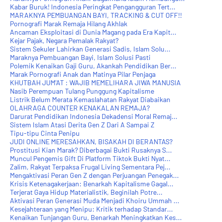
Kabar Buruk! Indonesia Peringkat Pengangguran Tert...
MARAKNYA PEMBUANGAN BAYI, TRACKING & CUT OFF!!
Pornografi Marak Remaja Hilang Akhlak
Ancaman Eksploitasi di Dunia Magang pada Era Kapit...
Kejar Pajak, Negara Pemalak Rakyat?
Sistem Sekuler Lahirkan Generasi Sadis, Islam Solu...
Maraknya Pembuangan Bayi, Islam Solusi Pasti
Polemik Kenaikan Gaji Guru, Akankah Pendidikan Ber...
Marak Pornografi Anak dan Matinya Pilar Penjaga
KHUTBAH JUM'AT : WAJIB MEMELIHARA JIWA MANUSIA
Nasib Perempuan Tulang Punggung Kapitalisme
Listrik Belum Merata Kemaslahatan Rakyat Diabaikan
OLAHRAGA COUNTER KENAKALAN REMAJA?
Darurat Pendidikan Indonesia Dekadensi Moral Remaj...
Sistem Islam Atasi Derita Gen Z Dari A Sampai Z
Tipu-tipu Cinta Penipu
JUDI ONLINE MERESAHKAN, BISAKAH DI BERANTAS?
Prostitusi Kian Marak? Diberbagai Bukti Rusaknya S...
Muncul Pengemis Gift Di Platform Tiktok Bukti Nyat...
Zalim, Rakyat Terpaksa Frugal Living Sementara Pej...
Mengaktivasi Peran Gen Z dengan Perjuangan Penegak...
Krisis Ketenagakerjaan: Benarkah Kapitalisme Gagal...
Terjerat Gaya Hidup Materialistik, Beginilah Potre...
Aktivasi Peran Generasi Muda Menjadi Khoiru Ummah ...
Kesejahteraan yang Menipu: Kritik terhadap Standar...
Kenaikan Tunjangan Guru, Benarkah Meningkatkan Kes...