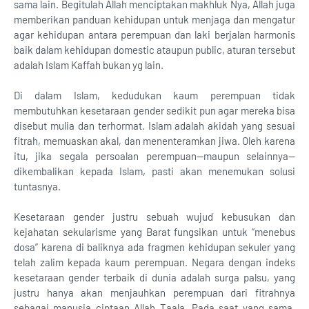
sama lain. Begitulah Allah menciptakan makhluk Nya, Allah juga
memberikan panduan kehidupan untuk menjaga dan mengatur
agar kehidupan antara perempuan dan laki berjalan harmonis
baik dalam kehidupan domestic ataupun public, aturan tersebut
adalah Islam Kaffah bukan yg lain.
Di dalam Islam, kedudukan kaum perempuan tidak
membutuhkan kesetaraan gender sedikit pun agar mereka bisa
disebut mulia dan terhormat. Islam adalah akidah yang sesuai
fitrah, memuaskan akal, dan menenteramkan jiwa. Oleh karena
itu, jika segala persoalan perempuan—maupun selainnya—
dikembalikan kepada Islam, pasti akan menemukan solusi
tuntasnya.
Kesetaraan gender justru sebuah wujud kebusukan dan
kejahatan sekularisme yang Barat fungsikan untuk “menebus
dosa” karena di baliknya ada fragmen kehidupan sekuler yang
telah zalim kepada kaum perempuan. Negara dengan indeks
kesetaraan gender terbaik di dunia adalah surga palsu, yang
justru hanya akan menjauhkan perempuan dari fitrahnya
sebagai manusia ciptaan Allah Taala. Pada saat yang sama,