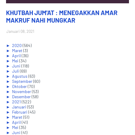
KHUTBAH JUM'AT : MENEGAKKAN AMAR
MAKRUF NAHI MUNGKAR
Januari 08, 2021
►
2020
(564)
►
Maret
(3)
►
April
(36)
►
Mei
(34)
►
Juni
(118)
►
Juli
(69)
►
Agustus
(63)
►
September
(60)
►
Oktober
(70)
►
November
(53)
►
Desember
(58)
►
2021
(522)
►
Januari
(53)
►
Februari
(45)
►
Maret
(51)
►
April
(41)
►
Mei
(35)
►
Juni
(41)