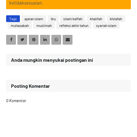
ketidaksesuaian.
Tags
ajaran islam
Ibu
islam kaffah
khalifah
khilafah
muhasabah
muslimah
refleksi akhir tahun
syariah islam
Anda mungkin menyukai postingan ini
Posting Komentar
0 Komentar