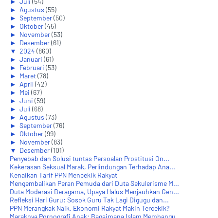
►
Juli
(54)
►
Agustus
(55)
►
September
(50)
►
Oktober
(45)
►
November
(53)
►
Desember
(61)
▼
2024
(860)
►
Januari
(61)
►
Februari
(53)
►
Maret
(78)
►
April
(42)
►
Mei
(67)
►
Juni
(59)
►
Juli
(68)
►
Agustus
(73)
►
September
(76)
►
Oktober
(99)
►
November
(83)
▼
Desember
(101)
Penyebab dan Solusi tuntas Persoalan Prostitusi On...
Kekerasan Seksual Marak, Perlindungan Terhadap Ana...
Kenaikan Tarif PPN Mencekik Rakyat
Mengembalikan Peran Pemuda dari Duta Sekulerisme M...
Duta Moderasi Beragama, Upaya Halus Menjauhkan Gen...
Refleksi Hari Guru: Sosok Guru Tak Lagi Digugu dan...
PPN Merangkak Naik, Ekonomi Rakyat Makin Tercekik?
Maraknya Pornografi Anak: Bagaimana Islam Membangu...