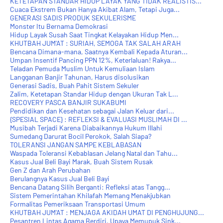
KETETAPAN STANDAR HIDUP LAYAK YANG TIDAK REALISTIS...
Cuaca Ekstrem Bukan Hanya Akibat Alam, Tetapi Juga...
GENERASI SADIS PRODUK SEKULERISME
Monster Itu Bernama Demokrasi
Hidup Layak Susah Saat Tingkat Kelayakan Hidup Men...
KHUTBAH JUM'AT : SURIAH, SEMOGA TAK SALAH ARAH
Bencana Dimana-mana, Saatnya Kembali Kepada Aturan...
Umpan Insentif Pancing PPN 12%, Keterlaluan! Rakya...
Teladan Pemuda Muslim Untuk Kemuliaan Islam
Langganan Banjir Tahunan, Harus disolusikan
Generasi Sadis, Buah Pahit Sistem Sekuler
Zalim, Ketetapan Standar Hidup dengan Ukuran Tak L...
RECOVERY PASCA BANJIR SUKABUMI
Pendidikan dan Kesehatan sebagai Jalan Keluar dari...
{SPESIAL SPACE} : REFLEKSI & EVALUASI MUSLIMAH DI ...
Musibah Terjadi Karena Diabaikannya Hukum Illahi
Sumedang Darurat Bocil Perokok, Salah Siapa?
TOLERANSI JANGAN SAMPE KEBLABASAN
Waspada Toleransi Kebablasan Jelang Natal dan Tahu...
Kasus Jual Beli Bayi Marak, Buah Sistem Rusak
Gen Z dan Arah Perubahan
Berulangnya Kasus Jual Beli Bayi
Bencana Datang Silih Berganti: Refleksi atas Tangg...
Sistem Pemerintahan Khilafah Memang Menakjubkan
Formalitas Pemeriksaan Transportasi Umum
KHUTBAH JUM'AT : MENJAGA AKIDAH UMAT DI PENGHUJUNG...
Pesantren Lintas Agama Berdiri, Upaya Memupuk Sink...