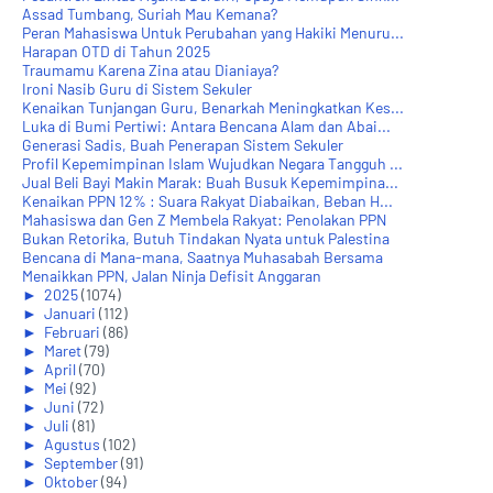
Assad Tumbang, Suriah Mau Kemana?
Peran Mahasiswa Untuk Perubahan yang Hakiki Menuru...
Harapan OTD di Tahun 2025
Traumamu Karena Zina atau Dianiaya?
Ironi Nasib Guru di Sistem Sekuler
Kenaikan Tunjangan Guru, Benarkah Meningkatkan Kes...
Luka di Bumi Pertiwi: Antara Bencana Alam dan Abai...
Generasi Sadis, Buah Penerapan Sistem Sekuler
Profil Kepemimpinan Islam Wujudkan Negara Tangguh ...
Jual Beli Bayi Makin Marak: Buah Busuk Kepemimpina...
Kenaikan PPN 12% : Suara Rakyat Diabaikan, Beban H...
Mahasiswa dan Gen Z Membela Rakyat: Penolakan PPN
Bukan Retorika, Butuh Tindakan Nyata untuk Palestina
Bencana di Mana-mana, Saatnya Muhasabah Bersama
Menaikkan PPN, Jalan Ninja Defisit Anggaran
►
2025
(1074)
►
Januari
(112)
►
Februari
(86)
►
Maret
(79)
►
April
(70)
►
Mei
(92)
►
Juni
(72)
►
Juli
(81)
►
Agustus
(102)
►
September
(91)
►
Oktober
(94)