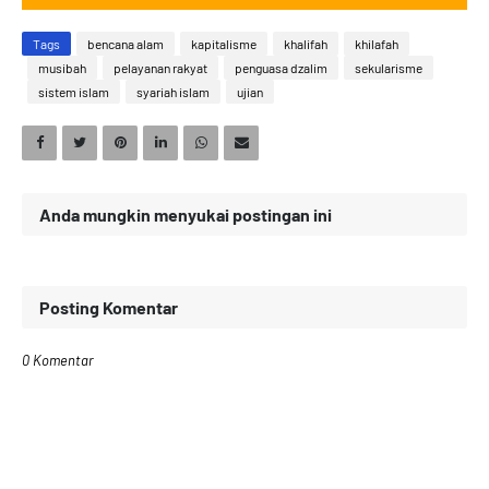
Tags
bencana alam
kapitalisme
khalifah
khilafah
musibah
pelayanan rakyat
penguasa dzalim
sekularisme
sistem islam
syariah islam
ujian
Anda mungkin menyukai postingan ini
Posting Komentar
0 Komentar