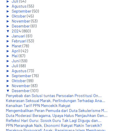
►
Juli
(54)
►
Agustus
(55)
►
September
(50)
►
Oktober
(45)
►
November
(53)
►
Desember
(61)
▼
2024
(860)
►
Januari
(61)
►
Februari
(53)
►
Maret
(78)
►
April
(42)
►
Mei
(67)
►
Juni
(59)
►
Juli
(68)
►
Agustus
(73)
►
September
(76)
►
Oktober
(99)
►
November
(83)
▼
Desember
(101)
Penyebab dan Solusi tuntas Persoalan Prostitusi On...
Kekerasan Seksual Marak, Perlindungan Terhadap Ana...
Kenaikan Tarif PPN Mencekik Rakyat
Mengembalikan Peran Pemuda dari Duta Sekulerisme M...
Duta Moderasi Beragama, Upaya Halus Menjauhkan Gen...
Refleksi Hari Guru: Sosok Guru Tak Lagi Digugu dan...
PPN Merangkak Naik, Ekonomi Rakyat Makin Tercekik?
Maraknya Pornografi Anak: Bagaimana Islam Membangu...