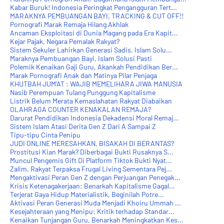
Kabar Buruk! Indonesia Peringkat Pengangguran Tert...
MARAKNYA PEMBUANGAN BAYI, TRACKING & CUT OFF!!
Pornografi Marak Remaja Hilang Akhlak
Ancaman Eksploitasi di Dunia Magang pada Era Kapit...
Kejar Pajak, Negara Pemalak Rakyat?
Sistem Sekuler Lahirkan Generasi Sadis, Islam Solu...
Maraknya Pembuangan Bayi, Islam Solusi Pasti
Polemik Kenaikan Gaji Guru, Akankah Pendidikan Ber...
Marak Pornografi Anak dan Matinya Pilar Penjaga
KHUTBAH JUM'AT : WAJIB MEMELIHARA JIWA MANUSIA
Nasib Perempuan Tulang Punggung Kapitalisme
Listrik Belum Merata Kemaslahatan Rakyat Diabaikan
OLAHRAGA COUNTER KENAKALAN REMAJA?
Darurat Pendidikan Indonesia Dekadensi Moral Remaj...
Sistem Islam Atasi Derita Gen Z Dari A Sampai Z
Tipu-tipu Cinta Penipu
JUDI ONLINE MERESAHKAN, BISAKAH DI BERANTAS?
Prostitusi Kian Marak? Diberbagai Bukti Rusaknya S...
Muncul Pengemis Gift Di Platform Tiktok Bukti Nyat...
Zalim, Rakyat Terpaksa Frugal Living Sementara Pej...
Mengaktivasi Peran Gen Z dengan Perjuangan Penegak...
Krisis Ketenagakerjaan: Benarkah Kapitalisme Gagal...
Terjerat Gaya Hidup Materialistik, Beginilah Potre...
Aktivasi Peran Generasi Muda Menjadi Khoiru Ummah ...
Kesejahteraan yang Menipu: Kritik terhadap Standar...
Kenaikan Tunjangan Guru, Benarkah Meningkatkan Kes...