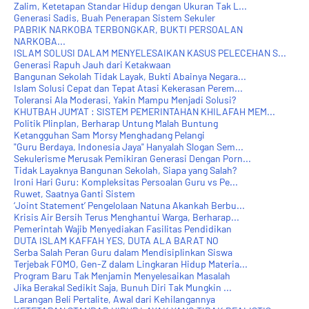
Zalim, Ketetapan Standar Hidup dengan Ukuran Tak L...
Generasi Sadis, Buah Penerapan Sistem Sekuler
PABRIK NARKOBA TERBONGKAR, BUKTI PERSOALAN
NARKOBA...
ISLAM SOLUSI DALAM MENYELESAIKAN KASUS PELECEHAN S...
Generasi Rapuh Jauh dari Ketakwaan
Bangunan Sekolah Tidak Layak, Bukti Abainya Negara...
Islam Solusi Cepat dan Tepat Atasi Kekerasan Perem...
Toleransi Ala Moderasi, Yakin Mampu Menjadi Solusi?
KHUTBAH JUM'AT : SISTEM PEMERINTAHAN KHILAFAH MEM...
Politik Plinplan, Berharap Untung Malah Buntung
Ketangguhan Sam Morsy Menghadang Pelangi
"Guru Berdaya, Indonesia Jaya" Hanyalah Slogan Sem...
Sekulerisme Merusak Pemikiran Generasi Dengan Porn...
Tidak Layaknya Bangunan Sekolah, Siapa yang Salah?
Ironi Hari Guru: Kompleksitas Persoalan Guru vs Pe...
Ruwet, Saatnya Ganti Sistem
‘Joint Statement’ Pengelolaan Natuna Akankah Berbu...
Krisis Air Bersih Terus Menghantui Warga, Berharap...
Pemerintah Wajib Menyediakan Fasilitas Pendidikan
DUTA ISLAM KAFFAH YES, DUTA ALA BARAT NO
Serba Salah Peran Guru dalam Mendisiplinkan Siswa
Terjebak FOMO, Gen-Z dalam Lingkaran Hidup Materia...
Program Baru Tak Menjamin Menyelesaikan Masalah
Jika Berakal Sedikit Saja, Bunuh Diri Tak Mungkin ...
Larangan Beli Pertalite, Awal dari Kehilangannya