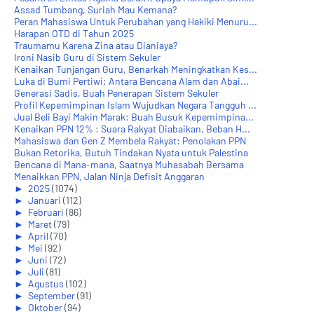
Assad Tumbang, Suriah Mau Kemana?
Peran Mahasiswa Untuk Perubahan yang Hakiki Menuru...
Harapan OTD di Tahun 2025
Traumamu Karena Zina atau Dianiaya?
Ironi Nasib Guru di Sistem Sekuler
Kenaikan Tunjangan Guru, Benarkah Meningkatkan Kes...
Luka di Bumi Pertiwi: Antara Bencana Alam dan Abai...
Generasi Sadis, Buah Penerapan Sistem Sekuler
Profil Kepemimpinan Islam Wujudkan Negara Tangguh ...
Jual Beli Bayi Makin Marak: Buah Busuk Kepemimpina...
Kenaikan PPN 12% : Suara Rakyat Diabaikan, Beban H...
Mahasiswa dan Gen Z Membela Rakyat: Penolakan PPN
Bukan Retorika, Butuh Tindakan Nyata untuk Palestina
Bencana di Mana-mana, Saatnya Muhasabah Bersama
Menaikkan PPN, Jalan Ninja Defisit Anggaran
►
2025
(1074)
►
Januari
(112)
►
Februari
(86)
►
Maret
(79)
►
April
(70)
►
Mei
(92)
►
Juni
(72)
►
Juli
(81)
►
Agustus
(102)
►
September
(91)
►
Oktober
(94)