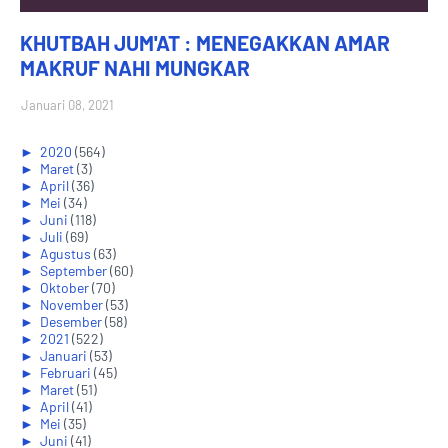
KHUTBAH JUM'AT : MENEGAKKAN AMAR
MAKRUF NAHI MUNGKAR
Januari 08, 2021
►
2020
(564)
►
Maret
(3)
►
April
(36)
►
Mei
(34)
►
Juni
(118)
►
Juli
(69)
►
Agustus
(63)
►
September
(60)
►
Oktober
(70)
►
November
(53)
►
Desember
(58)
►
2021
(522)
►
Januari
(53)
►
Februari
(45)
►
Maret
(51)
►
April
(41)
►
Mei
(35)
►
Juni
(41)