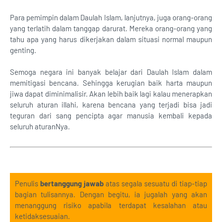
Para pemimpin dalam Daulah Islam, lanjutnya, juga orang-orang
yang terlatih dalam tanggap darurat. Mereka orang-orang yang
tahu apa yang harus dikerjakan dalam situasi normal maupun
genting.
Semoga negara ini banyak belajar dari Daulah Islam dalam
memitigasi bencana. Sehingga kerugian baik harta maupun
jiwa dapat diminimalisir. Akan lebih baik lagi kalau menerapkan
seluruh aturan illahi, karena bencana yang terjadi bisa jadi
teguran dari sang pencipta agar manusia kembali kepada
seluruh aturanNya.
Penulis
bertanggung jawab
atas segala sesuatu di tiap-tiap
bagian tulisannya. Dengan begitu, ia jugalah yang akan
menanggung risiko apabila terdapat kesalahan atau
ketidaksesuaian.