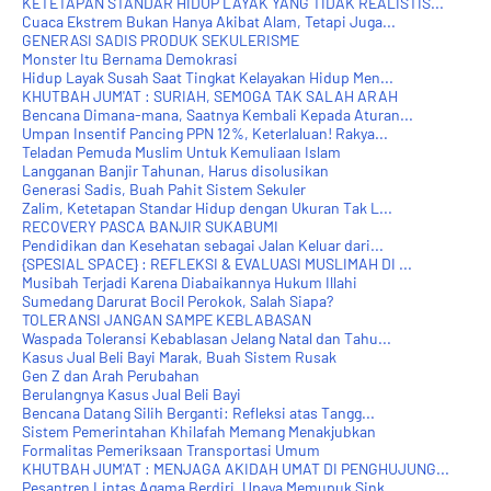
KETETAPAN STANDAR HIDUP LAYAK YANG TIDAK REALISTIS...
Cuaca Ekstrem Bukan Hanya Akibat Alam, Tetapi Juga...
GENERASI SADIS PRODUK SEKULERISME
Monster Itu Bernama Demokrasi
Hidup Layak Susah Saat Tingkat Kelayakan Hidup Men...
KHUTBAH JUM'AT : SURIAH, SEMOGA TAK SALAH ARAH
Bencana Dimana-mana, Saatnya Kembali Kepada Aturan...
Umpan Insentif Pancing PPN 12%, Keterlaluan! Rakya...
Teladan Pemuda Muslim Untuk Kemuliaan Islam
Langganan Banjir Tahunan, Harus disolusikan
Generasi Sadis, Buah Pahit Sistem Sekuler
Zalim, Ketetapan Standar Hidup dengan Ukuran Tak L...
RECOVERY PASCA BANJIR SUKABUMI
Pendidikan dan Kesehatan sebagai Jalan Keluar dari...
{SPESIAL SPACE} : REFLEKSI & EVALUASI MUSLIMAH DI ...
Musibah Terjadi Karena Diabaikannya Hukum Illahi
Sumedang Darurat Bocil Perokok, Salah Siapa?
TOLERANSI JANGAN SAMPE KEBLABASAN
Waspada Toleransi Kebablasan Jelang Natal dan Tahu...
Kasus Jual Beli Bayi Marak, Buah Sistem Rusak
Gen Z dan Arah Perubahan
Berulangnya Kasus Jual Beli Bayi
Bencana Datang Silih Berganti: Refleksi atas Tangg...
Sistem Pemerintahan Khilafah Memang Menakjubkan
Formalitas Pemeriksaan Transportasi Umum
KHUTBAH JUM'AT : MENJAGA AKIDAH UMAT DI PENGHUJUNG...
Pesantren Lintas Agama Berdiri, Upaya Memupuk Sink...