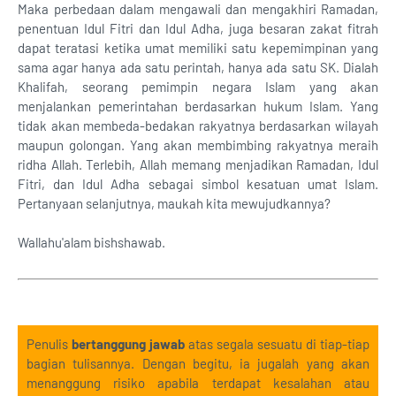
Maka perbedaan dalam mengawali dan mengakhiri Ramadan,
penentuan Idul Fitri dan Idul Adha, juga besaran zakat fitrah
dapat teratasi ketika umat memiliki satu kepemimpinan yang
sama agar hanya ada satu perintah, hanya ada satu SK. Dialah
Khalifah, seorang pemimpin negara Islam yang akan
menjalankan pemerintahan berdasarkan hukum Islam. Yang
tidak akan membeda-bedakan rakyatnya berdasarkan wilayah
maupun golongan. Yang akan membimbing rakyatnya meraih
ridha Allah. Terlebih, Allah memang menjadikan Ramadan, Idul
Fitri, dan Idul Adha sebagai simbol kesatuan umat Islam.
Pertanyaan selanjutnya, maukah kita mewujudkannya?
Wallahu'alam bishshawab.
Penulis
bertanggung jawab
atas segala sesuatu di tiap-tiap
bagian tulisannya. Dengan begitu, ia jugalah yang akan
menanggung risiko apabila terdapat kesalahan atau