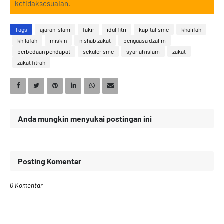
ketidaksesuaian.
Tags
ajaran islam
fakir
idul fitri
kapitalisme
khalifah
khilafah
miskin
nishab zakat
penguasa dzalim
perbedaan pendapat
sekulerisme
syariah islam
zakat
zakat fitrah
Anda mungkin menyukai postingan ini
Posting Komentar
0 Komentar