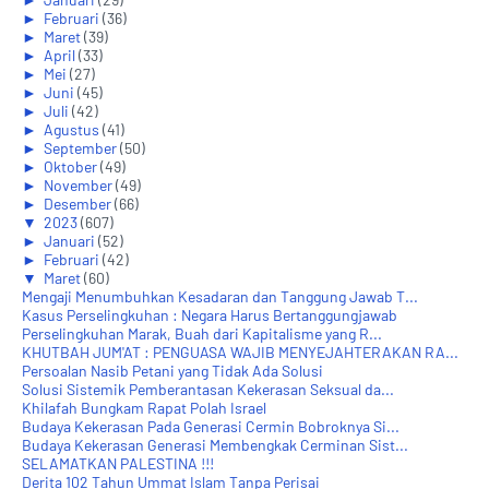
►
Februari
(36)
►
Maret
(39)
►
April
(33)
►
Mei
(27)
►
Juni
(45)
►
Juli
(42)
►
Agustus
(41)
►
September
(50)
►
Oktober
(49)
►
November
(49)
►
Desember
(66)
▼
2023
(607)
►
Januari
(52)
►
Februari
(42)
▼
Maret
(60)
Mengaji Menumbuhkan Kesadaran dan Tanggung Jawab T...
Kasus Perselingkuhan : Negara Harus Bertanggungjawab
Perselingkuhan Marak, Buah dari Kapitalisme yang R...
KHUTBAH JUM'AT : PENGUASA WAJIB MENYEJAHTERAKAN RA...
Persoalan Nasib Petani yang Tidak Ada Solusi
Solusi Sistemik Pemberantasan Kekerasan Seksual da...
Khilafah Bungkam Rapat Polah Israel
Budaya Kekerasan Pada Generasi Cermin Bobroknya Si...
Budaya Kekerasan Generasi Membengkak Cerminan Sist...
SELAMATKAN PALESTINA !!!
Derita 102 Tahun Ummat Islam Tanpa Perisai