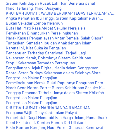
Sistem Kehidupan Rusak Lahirkan Generasi Jahat
Minol Terlarang, Minol Disayang
KHUTBAH JUM'AT : WAJIB BERSIKAP TEGAS TERHADAP YA...
Angka Kematian Ibu Tinggi, Sistem Kapitalisme Bian...
Bukan Sekadar Lomba Melamun
Buta Hati Mati Rasa Akibat Sekuler Merajalela
Pernikahan Dihancurkan Perselingkuhan
Marak Kasus Penganiayaan Antar Remaja, Salah Siapa?
Tuntaskan Kematian Ibu dan Anak dengan Islam
Karena Ini, Kita Suka ke Pengajian
Pencabulan Terhadap Santriwati, Terjadi Lagi
Kekerasan Marak, Bobroknya Sistem Kehidupan
Stop!! Kekerasan Terhadap Perempuan
Penghilangan Jejak Digital, Media dalam Genggaman ...
Rantai Setan Budaya Kekerasan dalam Salahnya Siste...
Pengerdilan Makna Pengajian
Perselingkuhan Marak, Bukti Rapuhnya Bangunan Pern...
Marak Geng Motor, Potret Buram Kehidupan Sekuler K...
Tanggap Bencana Terbaik Hanya dalam Sistem Khilafah
Pengerdilan Makna Pengajian
Pengerdilan Makna Pengajian
KHUTBAH JUM'AT : MARHABAN YA RAMADHAN!
Penguasa Wajib Menyejahterakan Rakyat
Pemerintah Gagal Menstabilkan Harga Jelang Ramadhan?
Demi Eksistensi, Konten Bunuh Diri Dilakoni
Bikin Konten Berujung Maut Potret Generasi Semrawut