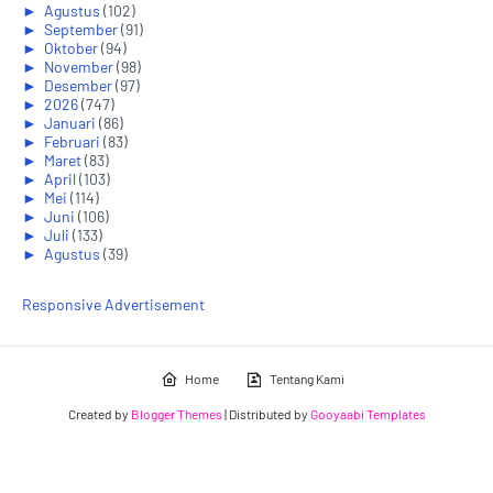
►
Agustus
(102)
►
September
(91)
►
Oktober
(94)
►
November
(98)
►
Desember
(97)
►
2026
(747)
►
Januari
(86)
►
Februari
(83)
►
Maret
(83)
►
April
(103)
►
Mei
(114)
►
Juni
(106)
►
Juli
(133)
►
Agustus
(39)
Responsive Advertisement
Home
Tentang Kami
Created by
Blogger Themes
| Distributed by
Gooyaabi Templates