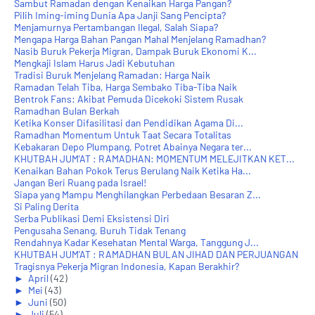
Sambut Ramadan dengan Kenaikan Harga Pangan?
Pilih Iming-iming Dunia Apa Janji Sang Pencipta?
Menjamurnya Pertambangan Ilegal, Salah Siapa?
Mengapa Harga Bahan Pangan Mahal Menjelang Ramadhan?
Nasib Buruk Pekerja Migran, Dampak Buruk Ekonomi K...
Mengkaji Islam Harus Jadi Kebutuhan
Tradisi Buruk Menjelang Ramadan: Harga Naik
Ramadan Telah Tiba, Harga Sembako Tiba-Tiba Naik
Bentrok Fans: Akibat Pemuda Dicekoki Sistem Rusak
Ramadhan Bulan Berkah
Ketika Konser Difasilitasi dan Pendidikan Agama Di...
Ramadhan Momentum Untuk Taat Secara Totalitas
Kebakaran Depo Plumpang, Potret Abainya Negara ter...
KHUTBAH JUM'AT : RAMADHAN: MOMENTUM MELEJITKAN KET...
Kenaikan Bahan Pokok Terus Berulang Naik Ketika Ha...
Jangan Beri Ruang pada Israel!
Siapa yang Mampu Menghilangkan Perbedaan Besaran Z...
Si Paling Derita
Serba Publikasi Demi Eksistensi Diri
Pengusaha Senang, Buruh Tidak Tenang
Rendahnya Kadar Kesehatan Mental Warga, Tanggung J...
KHUTBAH JUM'AT : RAMADHAN BULAN JIHAD DAN PERJUANGAN
Tragisnya Pekerja Migran Indonesia, Kapan Berakhir?
►
April
(42)
►
Mei
(43)
►
Juni
(50)
►
Juli
(54)