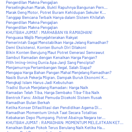
Pengerdilan Makna Pengajian
Perselingkuhan Marak, Bukti Rapuhnya Bangunan Pern...
Marak Geng Motor, Potret Buram Kehidupan Sekuler K...
Tanggap Bencana Terbaik Hanya dalam Sistem Khilafah
Pengerdilan Makna Pengajian
Pengerdilan Makna Pengajian
KHUTBAH JUM'AT : MARHABAN YA RAMADHAN!
Penguasa Wajib Menyejahterakan Rakyat
Pemerintah Gagal Menstabilkan Harga Jelang Ramadhan?
Demi Eksistensi, Konten Bunuh Diri Dilakoni
Bikin Konten Berujung Maut Potret Generasi Semrawut
Sambut Ramadan dengan Kenaikan Harga Pangan?
Pilih Iming-iming Dunia Apa Janji Sang Pencipta?
Menjamurnya Pertambangan Ilegal, Salah Siapa?
Mengapa Harga Bahan Pangan Mahal Menjelang Ramadhan?
Nasib Buruk Pekerja Migran, Dampak Buruk Ekonomi K...
Mengkaji Islam Harus Jadi Kebutuhan
Tradisi Buruk Menjelang Ramadan: Harga Naik
Ramadan Telah Tiba, Harga Sembako Tiba-Tiba Naik
Bentrok Fans: Akibat Pemuda Dicekoki Sistem Rusak
Ramadhan Bulan Berkah
Ketika Konser Difasilitasi dan Pendidikan Agama Di...
Ramadhan Momentum Untuk Taat Secara Totalitas
Kebakaran Depo Plumpang, Potret Abainya Negara ter...
KHUTBAH JUM'AT : RAMADHAN: MOMENTUM MELEJITKAN KET...
Kenaikan Bahan Pokok Terus Berulang Naik Ketika Ha...