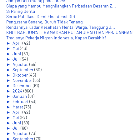
Jangan Beri Ruang pada Israel!
Siapa yang Mampu Menghilangkan Perbedaan Besaran Z...
Si Paling Derita
Serba Publikasi Demi Eksistensi Diri
Pengusaha Senang, Buruh Tidak Tenang
Rendahnya Kadar Kesehatan Mental Warga, Tanggung J...
KHUTBAH JUM'AT : RAMADHAN BULAN JIHAD DAN PERJUANGAN
Tragisnya Pekerja Migran Indonesia, Kapan Berakhir?
►
April
(42)
►
Mei
(43)
►
Juni
(50)
►
Juli
(54)
►
Agustus
(55)
►
September
(50)
►
Oktober
(45)
►
November
(53)
►
Desember
(61)
►
2024
(860)
►
Januari
(61)
►
Februari
(53)
►
Maret
(78)
►
April
(42)
►
Mei
(67)
►
Juni
(59)
►
Juli
(68)
►
Agustus
(73)
►
September
(76)