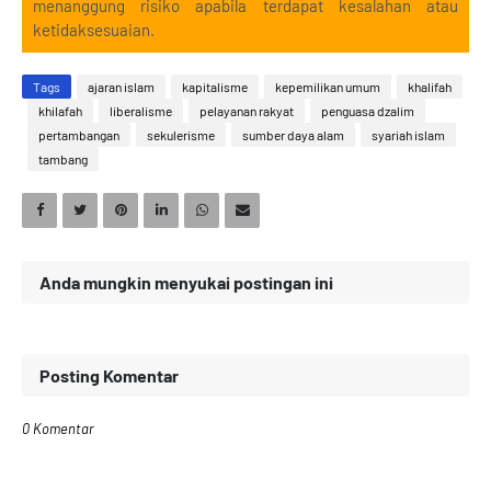
menanggung risiko apabila terdapat kesalahan atau
ketidaksesuaian.
Tags
ajaran islam
kapitalisme
kepemilikan umum
khalifah
khilafah
liberalisme
pelayanan rakyat
penguasa dzalim
pertambangan
sekulerisme
sumber daya alam
syariah islam
tambang
Anda mungkin menyukai postingan ini
Posting Komentar
0 Komentar