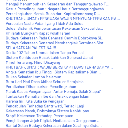
Mengaji Menumbuhkan Kesadaran dan Tanggung Jawab T...
Kasus Perselingkuhan : Negara Harus Bertanggungjawab
Perselingkuhan Marak, Buah dari Kapitalisme yang R...
KHUTBAH JUM'AT : PENGUASA WAJIB MENYEJAHTERAKAN RA...
Persoalan Nasib Petani yang Tidak Ada Solusi
Solusi Sistemik Pemberantasan Kekerasan Seksual da...
Khilafah Bungkam Rapat Polah Israel
Budaya Kekerasan Pada Generasi Cermin Bobroknya Si...
Budaya Kekerasan Generasi Membengkak Cerminan Sist...
SELAMATKAN PALESTINA !!!
Derita 102 Tahun Ummat Islam Tanpa Perisai
Sistem Kehidupan Rusak Lahirkan Generasi Jahat
Minol Terlarang, Minol Disayang
KHUTBAH JUM'AT : WAJIB BERSIKAP TEGAS TERHADAP YA...
Angka Kematian Ibu Tinggi, Sistem Kapitalisme Bian...
Bukan Sekadar Lomba Melamun
Buta Hati Mati Rasa Akibat Sekuler Merajalela
Pernikahan Dihancurkan Perselingkuhan
Marak Kasus Penganiayaan Antar Remaja, Salah Siapa?
Tuntaskan Kematian Ibu dan Anak dengan Islam
Karena Ini, Kita Suka ke Pengajian
Pencabulan Terhadap Santriwati, Terjadi Lagi
Kekerasan Marak, Bobroknya Sistem Kehidupan
Stop!! Kekerasan Terhadap Perempuan
Penghilangan Jejak Digital, Media dalam Genggaman ...
Rantai Setan Budaya Kekerasan dalam Salahnya Siste...