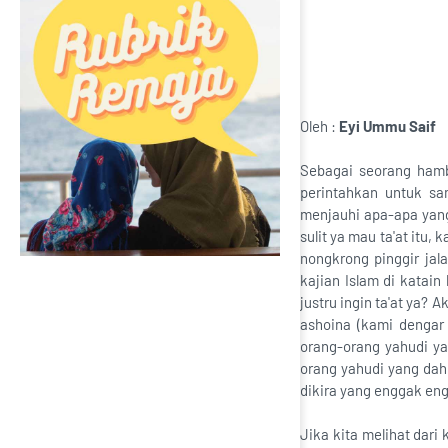
Oleh :
Eyi Ummu Saif
Sebagai seorang hamb
perintahkan untuk sa
menjauhi apa-apa yang
sulit ya mau ta'at it
nongkrong pinggir jal
kajian Islam di katain
justru ingin ta'at ya?
ashoina (kami dengar
orang-orang yahudi y
orang yahudi yang dahu
dikira yang enggak engg
Jika kita melihat dari