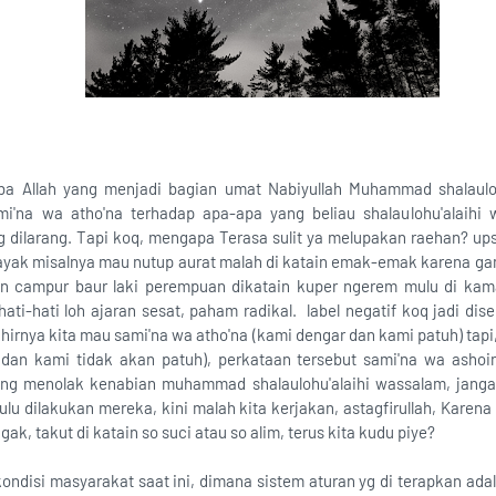
a Allah yang menjadi bagian umat Nabiyullah Muhammad shalauloh
mi'na wa atho'na terhadap apa-apa yang beliau shalaulohu'alaihi
 dilarang. Tapi koq, mengapa Terasa sulit ya melupakan raehan? up
u, kayak misalnya mau nutup aurat malah di katain emak-emak karena 
an campur baur laki perempuan dikatain kuper ngerem mulu di kama
 hati-hati loh ajaran sesat, paham radikal. label negatif koq jadi 
 Akhirnya kita mau sami'na wa atho'na (kami dengar dan kami patuh) tap
 dan kami tidak akan patuh), perkataan tersebut sami'na wa ashoi
ang menolak kenabian muhammad shalaulohu'alaihi wassalam, jang
lu dilakukan mereka, kini malah kita kerjakan, astagfirullah, Karena k
ak, takut di katain so suci atau so alim, terus kita kudu piye?
 kondisi masyarakat saat ini, dimana sistem aturan yg di terapkan ada