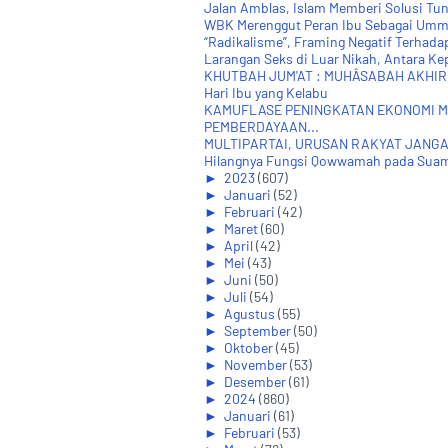
Jalan Amblas, Islam Memberi Solusi Tu
WBK Merenggut Peran Ibu Sebagai Ummu
“Radikalisme”, Framing Negatif Terhada
Larangan Seks di Luar Nikah, Antara Ke
KHUTBAH JUM'AT : MUHÂSABAH AKHIR
Hari Ibu yang Kelabu
KAMUFLASE PENINGKATAN EKONOMI M
PEMBERDAYAAN...
MULTIPARTAI, URUSAN RAKYAT JANG
Hilangnya Fungsi Qowwamah pada Sua
►
2023
(607)
►
Januari
(52)
►
Februari
(42)
►
Maret
(60)
►
April
(42)
►
Mei
(43)
►
Juni
(50)
►
Juli
(54)
►
Agustus
(55)
►
September
(50)
►
Oktober
(45)
►
November
(53)
►
Desember
(61)
►
2024
(860)
►
Januari
(61)
►
Februari
(53)