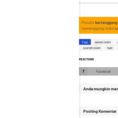
Penulis
bertanggung
menanggung risiko ap
Tags
ajaran islam
syariah islam
taat
REACTIONS
Facebook
Anda mungkin meny
Posting Komentar