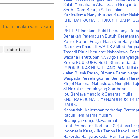
Salah Memahami Akan Salah Mengambil
Seribu Cara Menuju Solusi Islam
Kapitalisme Menyuburkan Maksiat Melah
KHUTBAH JUM'AT : HUKUM PIDANA IS
...
itu, ia jugalah yang akan
RKUHP Disahkan, Bukti Lemahnya Demo
Benarkah Perempuan Butuh Kesetaraan
Potret Buram Pelajar Masa Kini Hanya Isl
Maraknya Kasus HIV/AIDS Akibat Pergau
sistem islam
Tragedi Pinjol Menjerat Mahasiswa, Potre
Wacana Penutupan KA Argo Parahyangan
Revisi RUU KUHP, Bukti Standar Ganda
IMPOR BERAS MENJELANG PANEN RAY
Jalan Rusak Parah, Dimana Peran Negar
Waspada Perselingkuhan Semakin Mara
Pinjol Menjerat Mahasiswa, Mengikis Tu
Si Makhluk Lemah yang Sombong
Ibu Berdaya Mendidik Generasi Mulia
KHUTBAH JUM'AT : MENJADI MUSLIM T
RADIK...
Menyudahi Kekerasan terhadap Peremp
Racun Feminisme Muslim
Hilangnya Fungsi Qawammah
Ironi Peringatan Hari Ibu : Sejatinya Eksp
Indonesia Kuat, Jika Tanpa Utang Luar N
Hakordia Hanya Sekedar Hari Tanpa Pe