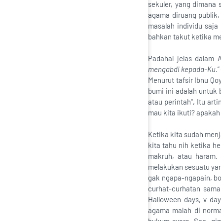
sekuler, yang dimana
agama diruang publik,
masalah individu saja
bahkan takut ketika m
Padahal jelas dalam A
mengabdi kepada-Ku
.
Menurut tafsir Ibnu Qo
bumi ini adalah untuk
atau perintah", Itu ar
mau kita ikuti? apakah
Ketika kita sudah menj
kita tahu nih ketika h
makruh, atau haram. 
melakukan sesuatu yan
gak ngapa-ngapain, bol
curhat-curhatan sam
Halloween days, v day
agama malah di normal