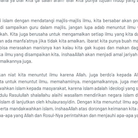
ana ya biar kita ga salah arah? Biar kita punya tujuan hidup yang
 islam dengan mendatangi majlis-majlis ilmu, kita bersabar akan pro
i sampaikan guru dalam majlis, jangan lupa adab menuntut ilmu w
rkah. Kita juga berusaha untuk mengamalkan setiap ilmu yang kita 
an ada manfa'atnya jika tidak kita amalkan, ibarat kita punya buah 
 bisa merasakan manisnya kan kalau kita gak kupas dan makan dagi
 ilmu yang disampaikan kita, inshaaAllah akan menjadi amal jariyah 
malkannya juga.
skan niat kita menuntut ilmu karena Allah, juga berdo'a kepada A
ta untuk menuntut ilmu, memahaminya, mengamalkannya, juga men
wahkan islam kepada masyarakat, karena islam adalah ideologi yang s
ulu Rasulullah shalallahu alaihi wasallam mendirikan negara islam 
islam di lanjutkan oleh khulaurasyidin. Dengan kita menuntut ilmu a
erta mandakwahkan islam, inshaaAllah atas dorongan keimanan kita
pa-apa yang Allah dan Rosul-Nya perintahkan dan menjauhi apa-apa ya