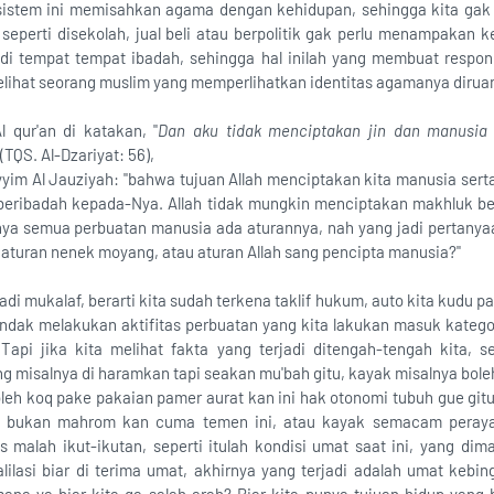
 sistem ini memisahkan agama dengan kehidupan, sehingga kita ga
 seperti disekolah, jual beli atau berpolitik gak perlu menampakan 
 di tempat tempat ibadah, sehingga hal inilah yang membuat respo
elihat seorang muslim yang memperlihatkan identitas agamanya diruan
l qur'an di katakan, "
Dan aku tidak menciptakan jin dan manusia
” (TQS. Al-Dzariyat: 56),
yyim Al Jauziyah: "bahwa tujuan Allah menciptakan kita manusia serta
 beribadah kepada-Nya. Allah tidak mungkin menciptakan makhluk be
tinya semua perbuatan manusia ada aturannya, nah yang jadi pertanya
 aturan nenek moyang, atau aturan Allah sang pencipta manusia?"
adi mukalaf, berarti kita sudah terkena taklif hukum, auto kita kudu p
endak melakukan aktifitas perbuatan yang kita lakukan masuk kategor
Tapi jika kita melihat fakta yang terjadi ditengah-tengah kita, 
g misalnya di haramkan tapi seakan mu'bah gitu, kayak misalnya bole
eh koq pake pakaian pamer aurat kan ini hak otonomi tubuh gue gitu 
a bukan mahrom kan cuma temen ini, atau kayak semacam peray
s malah ikut-ikutan, seperti itulah kondisi umat saat ini, yang dim
ilasi biar di terima umat, akhirnya yang terjadi adalah umat keb