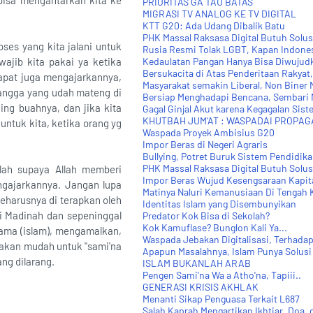
 bisa mengantarkan kita ke
PRIORITAS GA TAU BATAS
MIGRASI TV ANALOG KE TV DIGITAL
KTT G20: Ada Udang Dibalik Batu
PHK Massal Raksasa Digital Butuh Solusi
ses yang kita jalani untuk
Rusia Resmi Tolak LGBT, Kapan Indone
ajib kita pakai ya ketika
Kedaulatan Pangan Hanya Bisa Diwujudk
Bersukacita di Atas Penderitaan Rakyat
dapat juga mengajarkannya,
Masyarakat semakin Liberal, Non Biner 
mangga yang udah mateng di
Bersiap Menghadapi Bencana, Sembari
ng buahnya, dan jika kita
Gagal Ginjal Akut karena Kegagalan Sis
KHUTBAH JUM'AT : WASPADAI PROPA
untuk kita, ketika orang yg
Waspada Proyek Ambisius G20
Impor Beras di Negeri Agraris
Bullying, Potret Buruk Sistem Pendidik
PHK Massal Raksasa Digital Butuh Solusi
llah supaya Allah memberi
Impor Beras Wujud Kesengsaraan Kapita
gajarkannya. Jangan lupa
Matinya Naluri Kemanusiaan Di Tengah
eharusnya di terapkan oleh
Identitas Islam yang Disembunyikan
di Madinah dan sepeninggal
Predator Kok Bisa di Sekolah?
Kok Kamuflase? Bunglon Kali Ya...
gama (islam), mengamalkan,
Waspada Jebakan Digitalisasi, Terhada
 akan mudah untuk "sami'na
Apapun Masalahnya, Islam Punya Solusi
ng dilarang.
ISLAM BUKANLAH ARAB
Pengen Sami'na Wa a Atho'na, Tapiii..
GENERASI KRISIS AKHLAK
Menanti Sikap Penguasa Terkait L687
Salah Kaprah Mengartikan Ikhtiar, Doa,