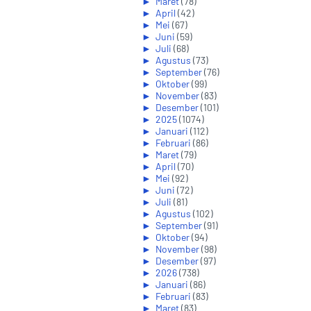
►
Maret
(78)
►
April
(42)
►
Mei
(67)
►
Juni
(59)
►
Juli
(68)
►
Agustus
(73)
►
September
(76)
►
Oktober
(99)
►
November
(83)
►
Desember
(101)
►
2025
(1074)
►
Januari
(112)
►
Februari
(86)
►
Maret
(79)
►
April
(70)
►
Mei
(92)
►
Juni
(72)
►
Juli
(81)
►
Agustus
(102)
►
September
(91)
►
Oktober
(94)
►
November
(98)
►
Desember
(97)
►
2026
(738)
►
Januari
(86)
►
Februari
(83)
►
Maret
(83)