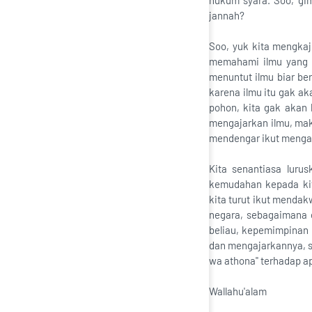
hukum syara. Soo, gim
jannah?
Soo, yuk kita mengkaji
memahami ilmu yang d
menuntut ilmu biar be
karena ilmu itu gak ak
pohon, kita gak akan
mengajarkan ilmu, maka
mendengar ikut menga
Kita senantiasa luru
kemudahan kepada ki
kita turut ikut mendak
negara, sebagaimana d
beliau, kepemimpinan 
dan mengajarkannya, s
wa athona" terhadap a
Wallahu'alam