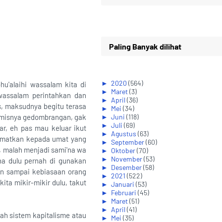
Paling Banyak dilihat
►
2020
(564)
u'alaihi wassalam kita di
►
Maret
(3)
 wassalam perintahkan dan
►
April
(36)
s, maksudnya begitu terasa
►
Mei
(34)
gamisnya gedombrangan, gak
►
Juni
(118)
►
Juli
(69)
r, eh pas mau keluar ikut
►
Agustus
(63)
disematkan kepada umat yang
►
September
(60)
i, malah menjadi sami'na wa
►
Oktober
(70)
►
November
(53)
na dulu pernah di gunakan
►
Desember
(58)
an sampai kebiasaan orang
►
2021
(522)
ita mikir-mikir dulu, takut
►
Januari
(53)
►
Februari
(45)
►
Maret
(51)
►
April
(41)
lah sistem kapitalisme atau
►
Mei
(35)