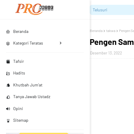
Beranda
takwa
Pengen Sam
Beranda
Pengen Sami'
Kategori Teratas
Desember 13, 2022
Tafsir
Hadits
Khutbah Jum'at
Tanya Jawab Ustadz
Opini
Sitemap