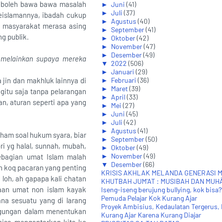
k boleh bawa bawa masalah
►
Juni
(41)
►
Juli
(37)
keislamannya, ibadah cukup
►
Agustus
(40)
n masyarakat merasa asing
►
September
(41)
g publik.
►
Oktober
(42)
►
November
(47)
►
Desember
(49)
 melainkan supaya mereka
▼
2022
(506)
►
Januari
(29)
 jin dan makhluk lainnya di
►
Februari
(36)
►
Maret
(39)
gitu saja tanpa pelarangan
►
April
(33)
an, aturan seperti apa yang
►
Mei
(27)
►
Juni
(45)
►
Juli
(42)
►
Agustus
(41)
aham soal hukum syara, biar
►
September
(50)
i yg halal, sunnah, mubah,
►
Oktober
(49)
►
November
(49)
sebagian umat Islam malah
▼
Desember
(66)
h koq pacaran yang penting
KRISIS AKHLAK MELANDA GENERASI 
loh, ah gapapa kali chatan
KHUTBAH JUM'AT : MUSIBAH DAN MU
aan umat non islam kayak
Iseng-iseng berujung bullying, kok bisa?
Pemuda Pelajar Kok Kurang Ajar
ana sesuatu yang di larang
Proyek Ambisius, Kedaulatan Tergerus,
ingungan dalam menentukan
Kurang Ajar Karena Kurang Diajar