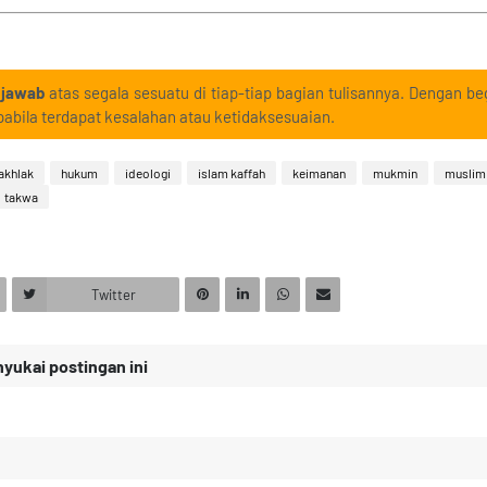
 jawab
atas segala sesuatu di tiap-tiap bagian tulisannya. Dengan beg
abila terdapat kesalahan atau ketidaksesuaian.
akhlak
hukum
ideologi
islam kaffah
keimanan
mukmin
muslim
takwa
Twitter
ukai postingan ini