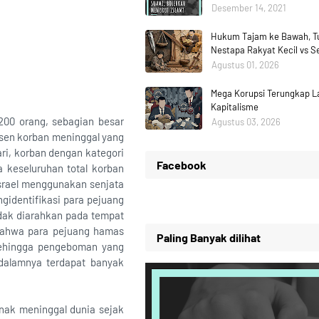
Desember 14, 2021
Hukum Tajam ke Bawah, Tu
Nestapa Rakyat Kecil vs 
Agustus 01, 2026
Mega Korupsi Terungkap La
Kapitalisme
200 orang, sebagian besar
Agustus 03, 2026
sen korban meninggal yang
ari, korban dengan kategori
Facebook
a keseluruhan total korban
Israel menggunakan senjata
gidentifikasi para pejuang
idak diarahkan pada tempat
h bahwa para pejuang hamas
Paling Banyak dilihat
Sehingga pengeboman yang
idalamnya terdapat banyak
nak meninggal dunia sejak