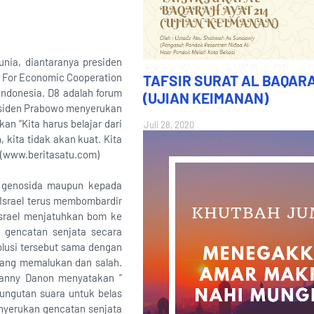
nia, diantaranya presiden
n For Economic Cooperation
TAFSIR SURAT AL BAQARA
 Indonesia. D8 adalah forum
(UJIAN KEIMANAN)
esiden Prabowo menyerukan
n “Kita harus belajar dari
Juli 28, 2020
kita tidak akan kuat. Kita
?"(www.beritasatu.com)
an genosida maupun kepada
 Israel terus membombardir
srael menjatuhkan bom ke
i gencatan senjata secara
lusi tersebut sama dengan
 yang memalukan dan salah.
Danny Danon menyatakan ”
emungutan suara untuk belas
enyerukan gencatan senjata