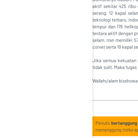
aktif sekitar 425 ribu
serang, 12 kapal sela
teknologi terbaru. Indo
tempur dan 176 helikop
tentara aktif dengan pr
selam. Iran memiliki 5
corvet serta 19 kapal s
Jika semua kekuatan t
tidak sulit. Maka tuga
Wallahu’alam bisshowa
Penulis
bertanggung
menanggung risiko ap