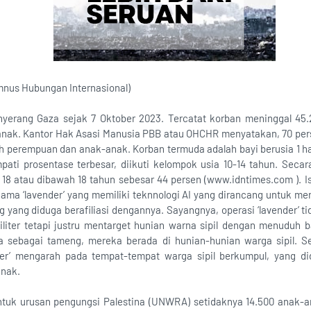
mnus Hubungan Internasional)
nyerang Gaza sejak 7 Oktober 2023. Tercatat korban meninggal 45.
nak. Kantor Hak Asasi Manusia PBB atau OHCHR menyatakan, 70 per
lah perempuan dan anak-anak. Korban termuda adalah bayi berusia 1 h
ati prosentase terbesar, diikuti kelompok usia 10-14 tahun. Secar
18 atau dibawah 18 tahun sebesar 44 persen (www.idntimes.com ). 
ma ‘lavender’ yang memiliki teknnologi AI yang dirancang untuk men
 yang diduga berafiliasi dengannya. Sayangnya, operasi ‘lavender’ t
militer tetapi justru mentarget hunian warna sipil dengan menudu
 sebagai tameng, mereka berada di hunian-hunian warga sipil. 
nder’ mengarah pada tempat-tempat warga sipil berkumpul, yang d
anak.
tuk urusan pengungsi Palestina (UNWRA) setidaknya 14.500 anak-a