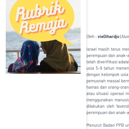
Oleh :
vieDihardjo
(Alu
Israel masih terus me
perempuan dan anak-a
telah diverifikasi ada
usia 5-9 tahun menemp
dengan kelompok usia 
pemusnah massal berna
hamas dan orang-orang
atau situasi operasi 
menggunakan manusia
dilakukan oleh ‘lave
perempuan dan anak-
Menurut Badan PPB un