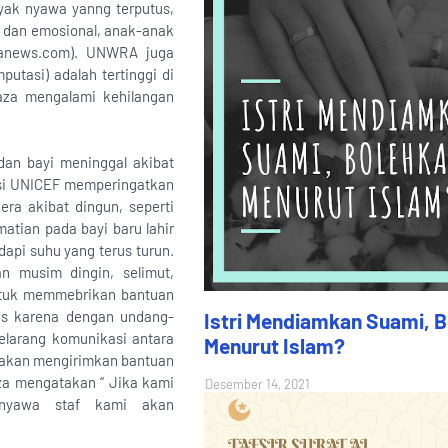
nyak nyawa yanng terputus,
k dan emosional, anak-anak
ranews.com). UNWRA juga
utasi) adalah tertinggi di
aza mengalami kehilangan
dan bayi meninggal akibat
asi UNICEF memperingatkan
a akibat dingun, seperti
atian pada bayi baru lahir
api suhu yang terus turun.
n musim dingin, selimut,
ntuk memmebrikan bantuan
tis karena dengan undang-
Istri Mendiamkan Suami, 
elarang komunikasi antara
Menurut Islam?
p akan mengirimkan bantuan
aza mengatakan “ Jika kami
Desember 14, 2021
a nyawa staf kami akan