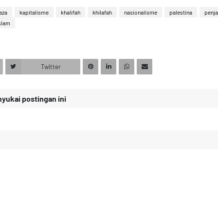
aza
kapitalisme
khalifah
khilafah
nasionalisme
palestina
penja
islam
Twitter
ukai postingan ini