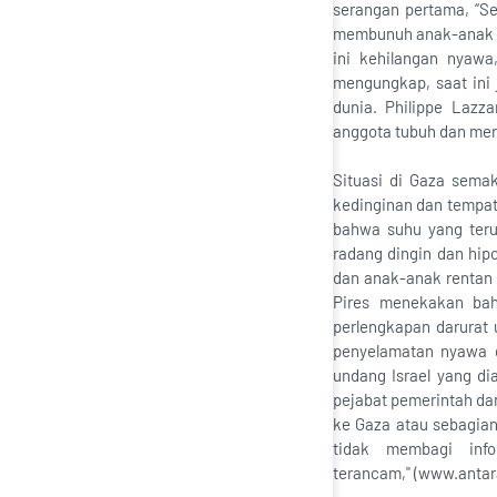
serangan pertama, “Se
membunuh anak-anak ti
ini kehilangan nya
mengungkap, saat ini 
dunia. Philippe Lazz
anggota tubuh dan men
Situasi di Gaza sema
kedinginan dan tempat
bahwa suhu yang teru
radang dingin dan hip
dan anak-anak rentan 
Pires menekakan bah
perlengkapan darura
penyelamatan nyawa d
undang Israel yang di
pejabat pemerintah da
ke Gaza atau sebagian
tidak membagi info
terancam," (www.anta