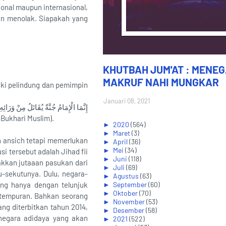
ional maupun internasional,
dan menolak. Siapakah yang
KHUTBAH JUM'AT : MENE
MAKRUF NAHI MUNGKAR
iki pelindung dan pemimpin
Januari 08, 2021
إِنَّمَا الْإِمَامُ جُنَّةٌ يُقَاتَلُ مِنْ وَرَائِهِ
-Bukhari Muslim).
►
2020
(564)
►
Maret
(3)
n ansich tetapi memerlukan
►
April
(36)
►
Mei
(34)
i tersebut adalah Jihad fii
►
Juni
(118)
akkan jutaaan pasukan dari
►
Juli
(69)
u-sekutunya. Dulu, negara-
►
Agustus
(63)
ang hanya dengan telunjuk
►
September
(60)
►
Oktober
(70)
tempuran. Bahkan seorang
►
November
(53)
ng diterbitkan tahun 2014,
►
Desember
(58)
negara adidaya yang akan
►
2021
(522)