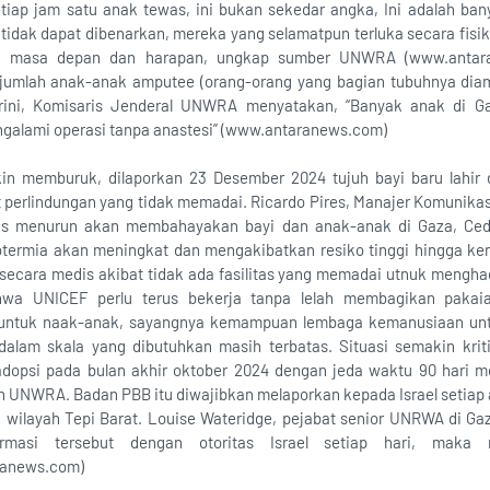
tiap jam satu anak tewas, ini bukan sekedar angka, Ini adalah ba
dak dapat dibenarkan, mereka yang selamatpun terluka secara fisi
wa, masa depan dan harapan, ungkap sumber UNWRA (www.anta
jumlah anak-anak amputee (orang-orang yang bagian tubuhnya diamp
arini, Komisaris Jenderal UNWRA menyatakan, “Banyak anak di G
galami operasi tanpa anastesi” (www.antaranews.com)
kin memburuk, dilaporkan 23 Desember 2024 tujuh bayi baru lahir 
 perlindungan yang tidak memadai. Ricardo Pires, Manajer Komunik
s menurun akan membahayakan bayi dan anak-anak di Gaza, Ceder
otermia akan meningkat dan mengakibatkan resiko tinggi hingga kem
secara medis akibat tidak ada fasilitas yang memadai utnuk menghad
wa UNICEF perlu terus bekerja tanpa lelah membagikan pakaia
t untuk naak-anak, sayangnya kemampuan lembaga kemanusiaan u
alam skala yang dibutuhkan masih terbatas. Situasi semakin kri
adopsi pada bulan akhir oktober 2024 dengan jeda waktu 90 hari m
n UNWRA. Badan PBB itu diwajibkan melaporkan kepada Israel setia
 wilayah Tepi Barat. Louise Wateridge, pejabat senior UNRWA di G
rmasi tersebut dengan otoritas Israel setiap hari, mak
ranews.com)