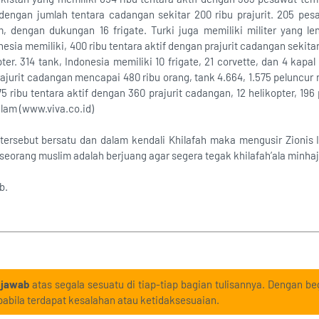
 dengan jumlah tentara cadangan sekitar 200 ribu prajurit. 205 pesa
m, dengan dukungan 16 frigate. Turki juga memiliki militer yang 
nesia memiliki, 400 ribu tentara aktif dengan prajurit cadangan sekita
ter. 314 tank, Indonesia memiliki 10 frigate, 21 corvette, dan 4 kapa
ajurit cadangan mencapai 480 ribu orang, tank 4.664, 1.575 peluncur r
75 ribu tentara aktif dengan 360 prajurit cadangan, 12 helikopter, 196
elam (www.viva.co.id)
ersebut bersatu dan dalam kendali Khilafah maka mengusir Zionis Is
s seorang muslim adalah berjuang agar segera tegak khilafah’ala minh
b.
 jawab
atas segala sesuatu di tiap-tiap bagian tulisannya. Dengan beg
abila terdapat kesalahan atau ketidaksesuaian.