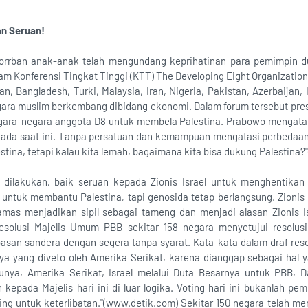
an Seruan!
rrban anak-anak telah mengundang keprihatinan para pemimpin du
am Konferensi Tingkat Tinggi (KTT) The Developing Eight Organizatio
n, Bangladesh, Turki, Malaysia, Iran, Nigeria, Pakistan, Azerbaijan,
gara muslim berkembang dibidang ekonomi. Dalam forum tersebut pr
gara-negara anggota D8 untuk membela Palestina. Prabowo mengataka
g ada saat ini. Tanpa persatuan dan kemampuan mengatasi perbedaan, 
estina, tetapi kalau kita lemah, bagaimana kita bisa dukung Palestina
h dilakukan, baik seruan kepada Zionis Israel untuk menghentik
untuk membantu Palestina, tapi genosida tetap berlangsung. Zionis
as menjadikan sipil sebagai tameng dan menjadi alasan Zionis I
 resolusi Majelis Umum PBB sekitar 158 negara menyetujui resolus
an sandera dengan segera tanpa syarat. Kata-kata dalam draf reso
nya yang diveto oleh Amerika Serikat, karena dianggap sebagai hal
nya, Amerika Serikat, Israel melalui Duta Besarnya untuk PBB, 
 kepada Majelis hari ini di luar logika. Voting hari ini bukanlah p
ting untuk keterlibatan."(www.detik.com) Sekitar 150 negara telah m