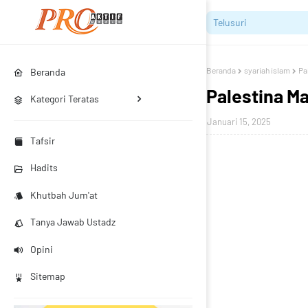
Beranda
syariah islam
Pa
Beranda
Palestina M
Kategori Teratas
Januari 15, 2025
Tafsir
Hadits
Khutbah Jum'at
Tanya Jawab Ustadz
Opini
Sitemap