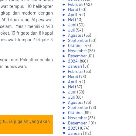
►
Februari
(42)
wat tempur, 110 helikopter
►
Maret
(60)
lengkap dan modern dengan
►
April
(42)
r 400 ribu orang, 41 pesawat
►
Mei
(43)
►
Juni
(50)
l selam. Mesir memiliki 440
►
Juli
(54)
oket. 13 frigate dan 8 kapal
►
Agustus
(55)
 pesawat tempur 7 frigate 3
►
September
(50)
►
Oktober
(45)
►
November
(53)
►
Desember
(61)
rael dari Palestina adalah
►
2024
(860)
ajin nubuwwah.
►
Januari
(61)
►
Februari
(53)
►
Maret
(78)
►
April
(42)
►
Mei
(67)
►
Juni
(59)
►
Juli
(68)
►
Agustus
(73)
►
September
(76)
►
Oktober
(99)
►
November
(83)
itu, ia jugalah yang akan
►
Desember
(101)
▼
2025
(1074)
▼
Januari
(112)