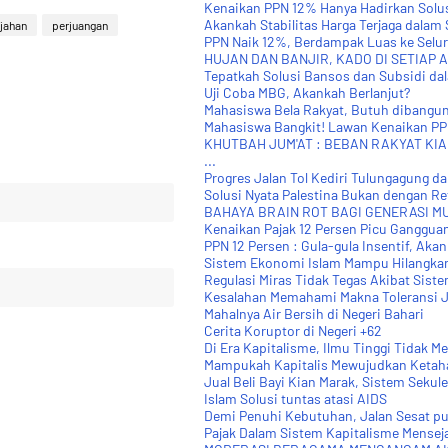
Kenaikan PPN 12% Hanya Hadirkan Solu
Akankah Stabilitas Harga Terjaga dalam 
jahan
perjuangan
PPN Naik 12%, Berdampak Luas ke Selu
HUJAN DAN BANJIR, KADO DI SETIAP 
Tepatkah Solusi Bansos dan Subsidi da
Uji Coba MBG, Akankah Berlanjut?
Mahasiswa Bela Rakyat, Butuh dibangun P
Mahasiswa Bangkit! Lawan Kenaikan PPN
KHUTBAH JUM'AT : BEBAN RAKYAT KIA
...
Progres Jalan Tol Kediri Tulungagung da
Solusi Nyata Palestina Bukan dengan Re
BAHAYA BRAIN ROT BAGI GENERASI M
Kenaikan Pajak 12 Persen Picu Gangguan
PPN 12 Persen : Gula-gula Insentif, Akan
Sistem Ekonomi Islam Mampu Hilangka
Regulasi Miras Tidak Tegas Akibat Siste
Kesalahan Memahami Makna Toleransi J
Mahalnya Air Bersih di Negeri Bahari
Cerita Koruptor di Negeri +62
Di Era Kapitalisme, Ilmu Tinggi Tidak Me
Mampukah Kapitalis Mewujudkan Ketaha
Jual Beli Bayi Kian Marak, Sistem Seku
Islam Solusi tuntas atasi AIDS
Demi Penuhi Kebutuhan, Jalan Sesat p
Pajak Dalam Sistem Kapitalisme Menseja