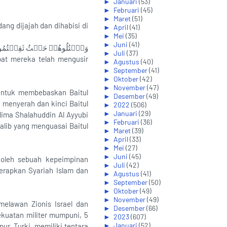
►
Januari
(53)
►
Februari
(45)
►
Maret
(51)
ang dijajah dan dihabisi di
►
April
(41)
►
Mei
(35)
►
Juni
(41)
وَٱقۡتُلُوهُمۡ حَيۡثُ ثَقِفۡتُمُوه
►
Juli
(37)
pat mereka telah mengusir
►
Agustus
(40)
►
September
(41)
►
Oktober
(42)
►
November
(47)
untuk membebaskan Baitul
►
Desember
(49)
 menyerah dan kinci Baitul
►
2022
(506)
►
Januari
(29)
lima Shalahuddin Al Ayyubi
►
Februari
(36)
lib yang menguasai Baitul
►
Maret
(39)
►
April
(33)
►
Mei
(27)
►
Juni
(45)
n oleh sebuah kepeimpinan
►
Juli
(42)
erapkan Syariah Islam dan
►
Agustus
(41)
►
September
(50)
►
Oktober
(49)
►
November
(49)
elawan Zionis Israel dan
►
Desember
(66)
ekuatan militer mumpuni, 5
►
2023
(607)
►
Januari
(52)
ur. Turki, memiliki tentara