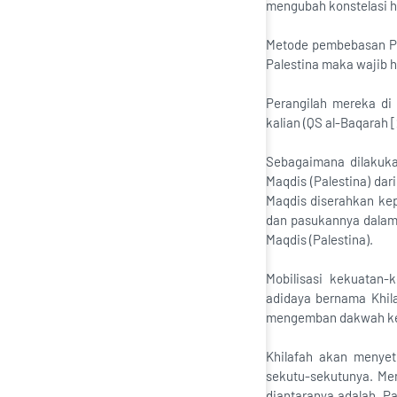
mengubah konstelasi h
Metode pembebasan Pale
Palestina maka wajib 
Perangilah mereka di
kalian (QS al-Baqarah [
Sebagaimana dilakuka
Maqdis (Palestina) da
Maqdis diserahkan kep
dan pasukannya dalam 
Maqdis (Palestina).
Mobilisasi kekuatan-
adidaya bernama Khil
mengemban dakwah ke 
Khilafah akan menyet
sekutu-sekutunya. Men
diantaranya adalah, Pa