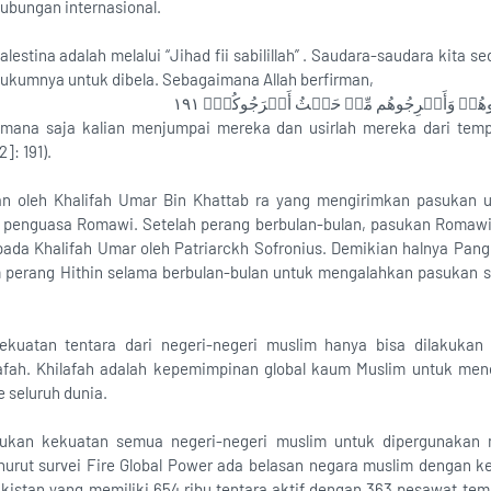
ubungan internasional.
stina adalah melalui “Jihad fii sabilillah” . Saudara-saudara kita sed
hukumnya untuk dibela. Sebagaimana Allah berfirman,
ُمۡ وَأَخۡرِجُوهُم مِّنۡ حَيۡثُ أَخۡرَجُوكُمۡۚ ١٩١
 mana saja kalian menjumpai mereka dan usirlah mereka dari tem
2]: 191).
n oleh Khalifah Umar Bin Khattab ra yang mengirimkan pasukan 
ri penguasa Romawi. Setelah perang berbulan-bulan, pasukan Romawi
ada Khalifah Umar oleh Patriarckh Sofronius. Demikian halnya Pang
perang Hithin selama berbulan-bulan untuk mengalahkan pasukan sa
kekuatan tentara dari negeri-negeri muslim hanya bisa dilakuka
afah. Khilafah adalah kepemimpinan global kaum Muslim untuk men
seluruh dunia.
ukan kekuatan semua negeri-negeri muslim untuk dipergunakan m
urut survei Fire Global Power ada belasan negara muslim dengan k
kistan yang memiliki 654 ribu tentara aktif dengan 363 pesawat temp