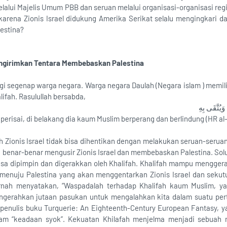
elalui Majelis Umum PBB dan seruan melalui organisasi-organisasi reg
arena Zionis Israel didukung Amerika Serikat selalu mengingkari 
estina?
ngirimkan Tentara Membebaskan Palestina
gi segenap warga negara. Warga negara Daulah (Negara islam ) memil
ifah. Rasulullah bersabda,
 وَيُتَّقَى بِهِ
 perisai, di belakang dia kaum Muslim berperang dan berlindung (HR al
h Zionis Israel tidak bisa dihentikan dengan melakukan seruan-serua
n benar-benar mengusir Zionis Israel dan membebaskan Palestina. Solus
 bisa dipimpin dan digerakkan oleh Khalifah. Khalifah mampu mengger
 menuju Palestina yang akan menggentarkan Zionis Israel dan sekut
ernah menyatakan, “Waspadalah terhadap Khalifah kaum Muslim, y
erahkan jutaan pasukan untuk mengalahkan kita dalam suatu per
 penulis buku Turquerie: An Eighteenth-Century European Fantasy, ya
lam “keadaan syok”. Kekuatan Khilafah menjelma menjadi sebuah 