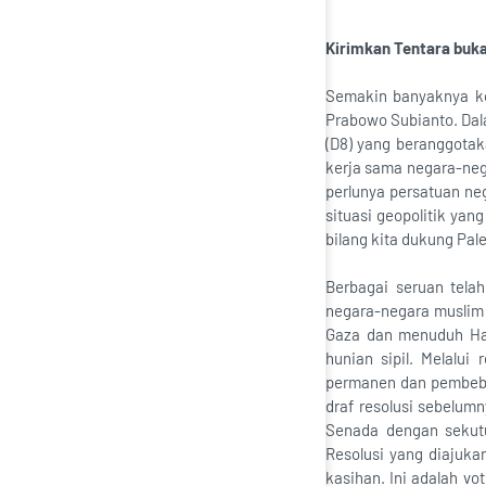
Kirimkan Tentara buk
Semakin banyaknya ko
Prabowo Subianto. Dal
(D8) yang beranggotaka
kerja sama negara-ne
perlunya persatuan ne
situasi geopolitik yan
bilang kita dukung Pal
Berbagai seruan tela
negara-negara muslim 
Gaza dan menuduh Ham
hunian sipil. Melalui
permanen dan pembebas
draf resolusi sebelum
Senada dengan sekutu
Resolusi yang diajukan
kasihan. Ini adalah vo