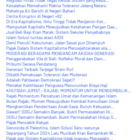
Regulasi Miras Tidak Tegas Akibat Sistem yang Beba...
Kesalahan Memahami Makna Toleransi Jelang Nataru
Mahalnya Air Bersih di Negeri Bahari
Cerita Koruptor di Negeri +62
Di Era Kapitalisme, Ilmu Tinggi Tidak Menjamin Ket...
Mampukah Kapitalis Mewujudkan Ketahanan Pangan Dae...
Jual Beli Bayi Kian Marak, Sistem Sekuler Penyebabnya
Islam Solusi tuntas atasi AIDS
Demi Penuhi Kebutuhan, Jalan Sesat pun Ditempuh
Pajak Dalam Sistem Kapitalisme Mensejahterakan ata...
MODERASI BERAGAMA MENGANCAM AKIDAH GENERASI
Penggerebekan Vila di Bali: Refleksi Moral dan Dam...
Pribumi Serasa Pendatang
Generasi Terbaik Terjegal ‘Brain Rot’
Dibalik Pemaksaan Toleransi dan Moderasi
Adakah Pahlawan Demokrasi Sejati?
Menakar Keikhlasan Penguasa Menurunkan Biaya Haji
KHUTBAH JUM'AT : RAJAB: MOMENTUM UNTUK MENGEMBALIK...
Rajab Momentum Persatuan Umat dan Kemenangan Islam
Bulan Rajab: Momen Mewujudkan Kembali Kemuliaan Umat
Menghentikan Penderitaan Anak Gaza, Butuh Kekuatan...
Gawat!! ODGJ Semakin Banyak, Bukti Permasalahan Hi...
ODGJ Semakin Bertambah, Bukti Permasalahan Hidup S...
Pajak Mencekik Rakyat
Genosida di Palestina, Islam Solusi Satu-satunya
Sepanjang Tahun 2024 Lalu Musibah Kian Bertambah W...
Pajak dan Sistem Kapitalisme tidak mampu Mensejaht...