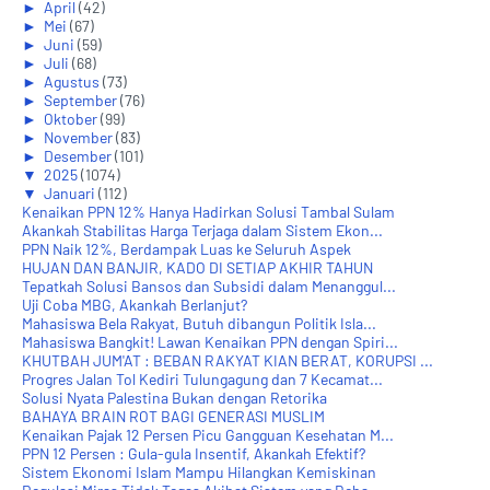
►
April
(42)
►
Mei
(67)
►
Juni
(59)
►
Juli
(68)
►
Agustus
(73)
►
September
(76)
►
Oktober
(99)
►
November
(83)
►
Desember
(101)
▼
2025
(1074)
▼
Januari
(112)
Kenaikan PPN 12% Hanya Hadirkan Solusi Tambal Sulam
Akankah Stabilitas Harga Terjaga dalam Sistem Ekon...
PPN Naik 12%, Berdampak Luas ke Seluruh Aspek
HUJAN DAN BANJIR, KADO DI SETIAP AKHIR TAHUN
Tepatkah Solusi Bansos dan Subsidi dalam Menanggul...
Uji Coba MBG, Akankah Berlanjut?
Mahasiswa Bela Rakyat, Butuh dibangun Politik Isla...
Mahasiswa Bangkit! Lawan Kenaikan PPN dengan Spiri...
KHUTBAH JUM'AT : BEBAN RAKYAT KIAN BERAT, KORUPSI ...
Progres Jalan Tol Kediri Tulungagung dan 7 Kecamat...
Solusi Nyata Palestina Bukan dengan Retorika
BAHAYA BRAIN ROT BAGI GENERASI MUSLIM
Kenaikan Pajak 12 Persen Picu Gangguan Kesehatan M...
PPN 12 Persen : Gula-gula Insentif, Akankah Efektif?
Sistem Ekonomi Islam Mampu Hilangkan Kemiskinan