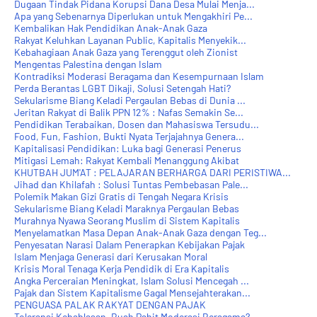
Dugaan Tindak Pidana Korupsi Dana Desa Mulai Menja...
Apa yang Sebenarnya Diperlukan untuk Mengakhiri Pe...
Kembalikan Hak Pendidikan Anak-Anak Gaza
Rakyat Keluhkan Layanan Public, Kapitalis Menyekik...
Kebahagiaan Anak Gaza yang Terenggut oleh Zionist
Mengentas Palestina dengan Islam
Kontradiksi Moderasi Beragama dan Kesempurnaan Islam
Perda Berantas LGBT Dikaji, Solusi Setengah Hati?
Sekularisme Biang Keladi Pergaulan Bebas di Dunia ...
Jeritan Rakyat di Balik PPN 12% : Nafas Semakin Se...
Pendidikan Terabaikan, Dosen dan Mahasiswa Tersudu...
Food, Fun, Fashion, Bukti Nyata Terjajahnya Genera...
Kapitalisasi Pendidikan: Luka bagi Generasi Penerus
Mitigasi Lemah: Rakyat Kembali Menanggung Akibat
KHUTBAH JUM'AT : PELAJARAN BERHARGA DARI PERISTIWA...
Jihad dan Khilafah : Solusi Tuntas Pembebasan Pale...
Polemik Makan Gizi Gratis di Tengah Negara Krisis
Sekularisme Biang Keladi Maraknya Pergaulan Bebas
Murahnya Nyawa Seorang Muslim di Sistem Kapitalis
Menyelamatkan Masa Depan Anak-Anak Gaza dengan Teg...
Penyesatan Narasi Dalam Penerapkan Kebijakan Pajak
Islam Menjaga Generasi dari Kerusakan Moral
Krisis Moral Tenaga Kerja Pendidik di Era Kapitalis
Angka Perceraian Meningkat, Islam Solusi Mencegah ...
Pajak dan Sistem Kapitalisme Gagal Mensejahterakan...
PENGUASA PALAK RAKYAT DENGAN PAJAK
Toleransi Kebablasan, Buah Pahit Moderasi Beragama?