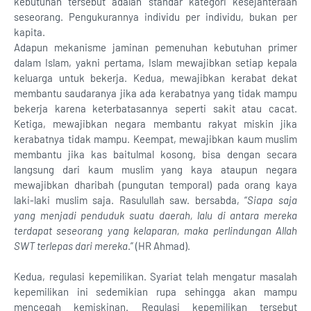
kebutuhan tersebut adalah standar kategori kesejahteraan
seseorang. Pengukurannya individu per individu, bukan per
kapita.
Adapun mekanisme jaminan pemenuhan kebutuhan primer
dalam Islam, yakni pertama, Islam mewajibkan setiap kepala
keluarga untuk bekerja. Kedua, mewajibkan kerabat dekat
membantu saudaranya jika ada kerabatnya yang tidak mampu
bekerja karena keterbatasannya seperti sakit atau cacat.
Ketiga, mewajibkan negara membantu rakyat miskin jika
kerabatnya tidak mampu. Keempat, mewajibkan kaum muslim
membantu jika kas baitulmal kosong, bisa dengan secara
langsung dari kaum muslim yang kaya ataupun negara
mewajibkan dharibah (pungutan temporal) pada orang kaya
laki-laki muslim saja. Rasulullah saw. bersabda, “
Siapa saja
yang menjadi penduduk suatu daerah, lalu di antara mereka
terdapat seseorang yang kelaparan, maka perlindungan Allah
SWT terlepas dari mereka
.” (HR Ahmad).
Kedua, regulasi kepemilikan. Syariat telah mengatur masalah
kepemilikan ini sedemikian rupa sehingga akan mampu
mencegah kemiskinan. Regulasi kepemilikan tersebut