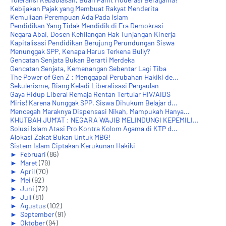
Kebijakan Pajak yang Membuat Rakyat Menderita
Kemuliaan Perempuan Ada Pada Islam
Pendidikan Yang Tidak Mendidik di Era Demokrasi
Negara Abai, Dosen Kehilangan Hak Tunjangan Kinerja
Kapitalisasi Pendidikan Berujung Perundungan Siswa
Menunggak SPP, Kenapa Harus Terkena Bully?
Gencatan Senjata Bukan Berarti Merdeka
Gencatan Senjata, Kemenangan Sebentar Lagi Tiba
The Power of Gen Z : Menggapai Perubahan Hakiki de...
Sekulerisme, Biang Keladi Liberalisasi Pergaulan
Gaya Hidup Liberal Remaja Rentan Tertular HIV/AIDS
Miris! Karena Nunggak SPP, Siswa Dihukum Belajar d...
Mencegah Maraknya Dispensasi Nikah, Mampukah Hanya...
KHUTBAH JUM'AT : NEGARA WAJIB MELINDUNGI KEPEMILI...
Solusi Islam Atasi Pro Kontra Kolom Agama di KTP d...
Alokasi Zakat Bukan Untuk MBG!
Sistem Islam Ciptakan Kerukunan Hakiki
►
Februari
(86)
►
Maret
(79)
►
April
(70)
►
Mei
(92)
►
Juni
(72)
►
Juli
(81)
►
Agustus
(102)
►
September
(91)
►
Oktober
(94)