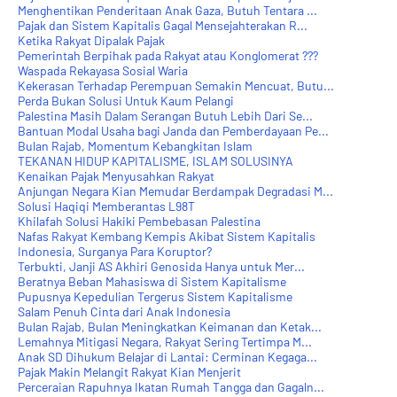
Menghentikan Penderitaan Anak Gaza, Butuh Tentara ...
Pajak dan Sistem Kapitalis Gagal Mensejahterakan R...
Ketika Rakyat Dipalak Pajak
Pemerintah Berpihak pada Rakyat atau Konglomerat ???
Waspada Rekayasa Sosial Waria
Kekerasan Terhadap Perempuan Semakin Mencuat, Butu...
Perda Bukan Solusi Untuk Kaum Pelangi
Palestina Masih Dalam Serangan Butuh Lebih Dari Se...
Bantuan Modal Usaha bagi Janda dan Pemberdayaan Pe...
Bulan Rajab, Momentum Kebangkitan Islam
TEKANAN HIDUP KAPITALISME, ISLAM SOLUSINYA
Kenaikan Pajak Menyusahkan Rakyat
Anjungan Negara Kian Memudar Berdampak Degradasi M...
Solusi Haqiqi Memberantas L98T
Khilafah Solusi Hakiki Pembebasan Palestina
Nafas Rakyat Kembang Kempis Akibat Sistem Kapitalis
Indonesia, Surganya Para Koruptor?
Terbukti, Janji AS Akhiri Genosida Hanya untuk Mer...
Beratnya Beban Mahasiswa di Sistem Kapitalisme
Pupusnya Kepedulian Tergerus Sistem Kapitalisme
Salam Penuh Cinta dari Anak Indonesia
Bulan Rajab, Bulan Meningkatkan Keimanan dan Ketak...
Lemahnya Mitigasi Negara, Rakyat Sering Tertimpa M...
Anak SD Dihukum Belajar di Lantai: Cerminan Kegaga...
Pajak Makin Melangit Rakyat Kian Menjerit
Perceraian Rapuhnya Ikatan Rumah Tangga dan Gagaln...