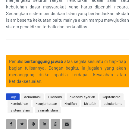
menjangkau seluruh rakyat. Pendidikan adalah salah satu
kebutuhan dasar masyarakat yang harus dipenuhi negara.
Sedangkan sistem pendidikan Islam yang berlandaskan akidah
Islam beserta kekuatan baitulmalnya akan mampu mewujudkan
sistem pendidikan terbaik dan berkualitas.
Penulis
bertanggung jawab
atas segala sesuatu di tiap-tiap
bagian tulisannya. Dengan begitu, ia jugalah yang akan
menanggung risiko apabila terdapat kesalahan atau
ketidaksesuaian.
Tags
demokrasi
Ekonomi
ekonomi syariah
kapitalisme
kemiskinan
kesejahteraan
khalifah
khilafah
sekularisme
sistem islam
syariah islam