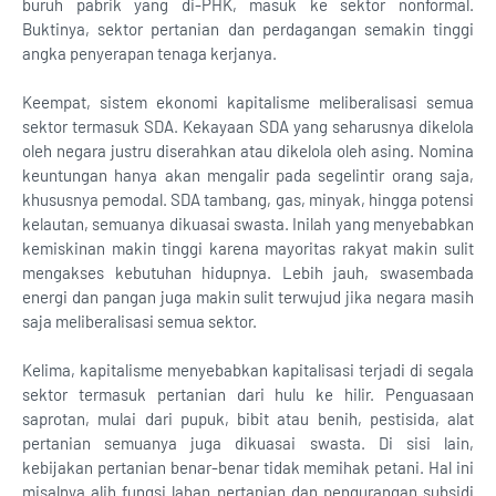
buruh pabrik yang di-PHK, masuk ke sektor nonformal.
Buktinya, sektor pertanian dan perdagangan semakin tinggi
angka penyerapan tenaga kerjanya.
Keempat, sistem ekonomi kapitalisme meliberalisasi semua
sektor termasuk SDA. Kekayaan SDA yang seharusnya dikelola
oleh negara justru diserahkan atau dikelola oleh asing. Nomina
keuntungan hanya akan mengalir pada segelintir orang saja,
khususnya pemodal. SDA tambang, gas, minyak, hingga potensi
kelautan, semuanya dikuasai swasta. Inilah yang menyebabkan
kemiskinan makin tinggi karena mayoritas rakyat makin sulit
mengakses kebutuhan hidupnya. Lebih jauh, swasembada
energi dan pangan juga makin sulit terwujud jika negara masih
saja meliberalisasi semua sektor.
Kelima, kapitalisme menyebabkan kapitalisasi terjadi di segala
sektor termasuk pertanian dari hulu ke hilir. Penguasaan
saprotan, mulai dari pupuk, bibit atau benih, pestisida, alat
pertanian semuanya juga dikuasai swasta. Di sisi lain,
kebijakan pertanian benar-benar tidak memihak petani. Hal ini
misalnya alih fungsi lahan pertanian dan pengurangan subsidi