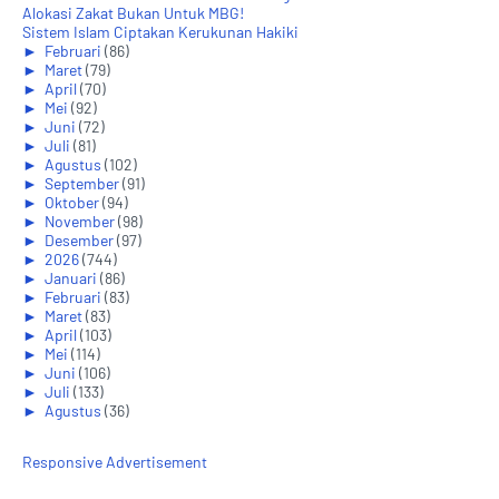
Alokasi Zakat Bukan Untuk MBG!
Sistem Islam Ciptakan Kerukunan Hakiki
►
Februari
(86)
►
Maret
(79)
►
April
(70)
►
Mei
(92)
►
Juni
(72)
►
Juli
(81)
►
Agustus
(102)
►
September
(91)
►
Oktober
(94)
►
November
(98)
►
Desember
(97)
►
2026
(744)
►
Januari
(86)
►
Februari
(83)
►
Maret
(83)
►
April
(103)
►
Mei
(114)
►
Juni
(106)
►
Juli
(133)
►
Agustus
(36)
Responsive Advertisement