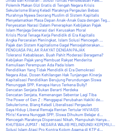
Jihad dan Khilafah : Solusi Tuntas Pembebasan Pale...
Polemik Makan Gizi Gratis di Tengah Negara Krisis
Sekularisme Biang Keladi Maraknya Pergaulan Bebas
Murahnya Nyawa Seorang Muslim di Sistem Kapitalis
Menyelamatkan Masa Depan Anak-Anak Gaza dengan Teg...
Penyesatan Narasi Dalam Penerapkan Kebijakan Pajak
Islam Menjaga Generasi dari Kerusakan Moral
Krisis Moral Tenaga Kerja Pendidik di Era Kapitalis
Angka Perceraian Meningkat, Islam Solusi Mencegah ...
Pajak dan Sistem Kapitalisme Gagal Mensejahterakan...
PENGUASA PALAK RAKYAT DENGAN PAJAK
Toleransi Kebablasan, Buah Pahit Moderasi Beragama?
Kebijakan Pajak yang Membuat Rakyat Menderita
Kemuliaan Perempuan Ada Pada Islam
Pendidikan Yang Tidak Mendidik di Era Demokrasi
Negara Abai, Dosen Kehilangan Hak Tunjangan Kinerja
Kapitalisasi Pendidikan Berujung Perundungan Siswa
Menunggak SPP, Kenapa Harus Terkena Bully?
Gencatan Senjata Bukan Berarti Merdeka
Gencatan Senjata, Kemenangan Sebentar Lagi Tiba
The Power of Gen Z : Menggapai Perubahan Hakiki de...
Sekulerisme, Biang Keladi Liberalisasi Pergaulan
Gaya Hidup Liberal Remaja Rentan Tertular HIV/AIDS
Miris! Karena Nunggak SPP, Siswa Dihukum Belajar d...
Mencegah Maraknya Dispensasi Nikah, Mampukah Hanya...
KHUTBAH JUM'AT : NEGARA WAJIB MELINDUNGI KEPEMILI...
Solusi Islam Atasi Pro Kontra Kolom Agama di KTP d...