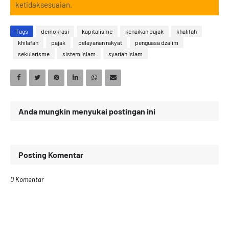
ketidaksesuaian.
Tags
demokrasi
kapitalisme
kenaikan pajak
khalifah
khilafah
pajak
pelayanan rakyat
penguasa dzalim
sekularisme
sistem islam
syariah islam
Anda mungkin menyukai postingan ini
Posting Komentar
0 Komentar