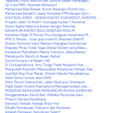
Tepatkah Solusi Bansos dan Subsidi dalam Menanggul...
Uji Coba MBG, Akankah Berlanjut?
Mahasiswa Bela Rakyat, Butuh dibangun Politik Isla...
Mahasiswa Bangkit! Lawan Kenaikan PPN dengan Spiri...
KHUTBAH JUM'AT : BEBAN RAKYAT KIAN BERAT, KORUPSI ...
Progres Jalan Tol Kediri Tulungagung dan 7 Kecamat...
Solusi Nyata Palestina Bukan dengan Retorika
BAHAYA BRAIN ROT BAGI GENERASI MUSLIM
Kenaikan Pajak 12 Persen Picu Gangguan Kesehatan M...
PPN 12 Persen : Gula-gula Insentif, Akankah Efektif?
Sistem Ekonomi Islam Mampu Hilangkan Kemiskinan
Regulasi Miras Tidak Tegas Akibat Sistem yang Beba...
Kesalahan Memahami Makna Toleransi Jelang Nataru
Mahalnya Air Bersih di Negeri Bahari
Cerita Koruptor di Negeri +62
Di Era Kapitalisme, Ilmu Tinggi Tidak Menjamin Ket...
Mampukah Kapitalis Mewujudkan Ketahanan Pangan Dae...
Jual Beli Bayi Kian Marak, Sistem Sekuler Penyebabnya
Islam Solusi tuntas atasi AIDS
Demi Penuhi Kebutuhan, Jalan Sesat pun Ditempuh
Pajak Dalam Sistem Kapitalisme Mensejahterakan ata...
MODERASI BERAGAMA MENGANCAM AKIDAH GENERASI
Penggerebekan Vila di Bali: Refleksi Moral dan Dam...
Pribumi Serasa Pendatang
Generasi Terbaik Terjegal ‘Brain Rot’
Dibalik Pemaksaan Toleransi dan Moderasi
Adakah Pahlawan Demokrasi Sejati?