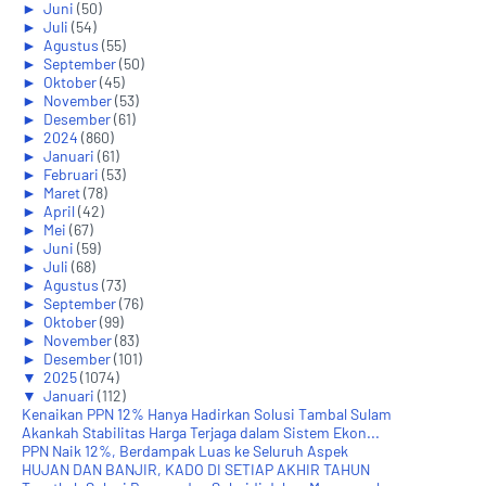
►
Juni
(50)
►
Juli
(54)
►
Agustus
(55)
►
September
(50)
►
Oktober
(45)
►
November
(53)
►
Desember
(61)
►
2024
(860)
►
Januari
(61)
►
Februari
(53)
►
Maret
(78)
►
April
(42)
►
Mei
(67)
►
Juni
(59)
►
Juli
(68)
►
Agustus
(73)
►
September
(76)
►
Oktober
(99)
►
November
(83)
►
Desember
(101)
▼
2025
(1074)
▼
Januari
(112)
Kenaikan PPN 12% Hanya Hadirkan Solusi Tambal Sulam
Akankah Stabilitas Harga Terjaga dalam Sistem Ekon...
PPN Naik 12%, Berdampak Luas ke Seluruh Aspek
HUJAN DAN BANJIR, KADO DI SETIAP AKHIR TAHUN