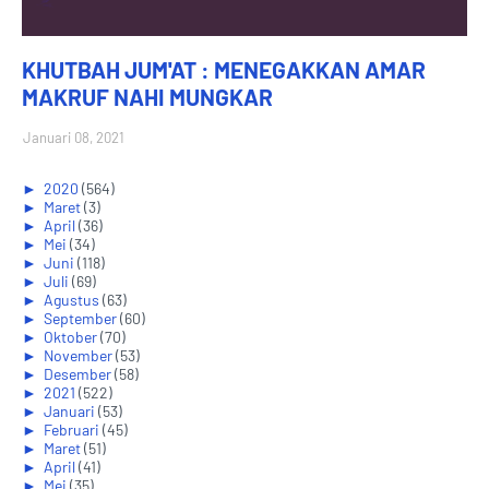
KHUTBAH JUM'AT : MENEGAKKAN AMAR
MAKRUF NAHI MUNGKAR
Januari 08, 2021
►
2020
(564)
►
Maret
(3)
►
April
(36)
►
Mei
(34)
►
Juni
(118)
►
Juli
(69)
►
Agustus
(63)
►
September
(60)
►
Oktober
(70)
►
November
(53)
►
Desember
(58)
►
2021
(522)
►
Januari
(53)
►
Februari
(45)
►
Maret
(51)
►
April
(41)
►
Mei
(35)