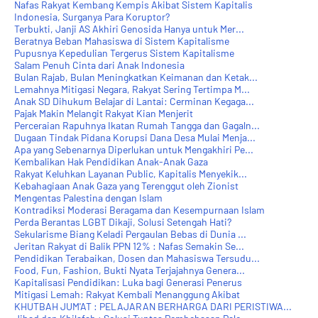
Nafas Rakyat Kembang Kempis Akibat Sistem Kapitalis
Indonesia, Surganya Para Koruptor?
Terbukti, Janji AS Akhiri Genosida Hanya untuk Mer...
Beratnya Beban Mahasiswa di Sistem Kapitalisme
Pupusnya Kepedulian Tergerus Sistem Kapitalisme
Salam Penuh Cinta dari Anak Indonesia
Bulan Rajab, Bulan Meningkatkan Keimanan dan Ketak...
Lemahnya Mitigasi Negara, Rakyat Sering Tertimpa M...
Anak SD Dihukum Belajar di Lantai: Cerminan Kegaga...
Pajak Makin Melangit Rakyat Kian Menjerit
Perceraian Rapuhnya Ikatan Rumah Tangga dan Gagaln...
Dugaan Tindak Pidana Korupsi Dana Desa Mulai Menja...
Apa yang Sebenarnya Diperlukan untuk Mengakhiri Pe...
Kembalikan Hak Pendidikan Anak-Anak Gaza
Rakyat Keluhkan Layanan Public, Kapitalis Menyekik...
Kebahagiaan Anak Gaza yang Terenggut oleh Zionist
Mengentas Palestina dengan Islam
Kontradiksi Moderasi Beragama dan Kesempurnaan Islam
Perda Berantas LGBT Dikaji, Solusi Setengah Hati?
Sekularisme Biang Keladi Pergaulan Bebas di Dunia ...
Jeritan Rakyat di Balik PPN 12% : Nafas Semakin Se...
Pendidikan Terabaikan, Dosen dan Mahasiswa Tersudu...
Food, Fun, Fashion, Bukti Nyata Terjajahnya Genera...
Kapitalisasi Pendidikan: Luka bagi Generasi Penerus
Mitigasi Lemah: Rakyat Kembali Menanggung Akibat
KHUTBAH JUM'AT : PELAJARAN BERHARGA DARI PERISTIWA...