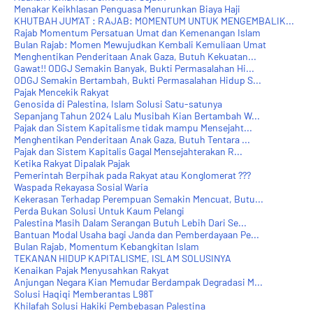
Menakar Keikhlasan Penguasa Menurunkan Biaya Haji
KHUTBAH JUM'AT : RAJAB: MOMENTUM UNTUK MENGEMBALIK...
Rajab Momentum Persatuan Umat dan Kemenangan Islam
Bulan Rajab: Momen Mewujudkan Kembali Kemuliaan Umat
Menghentikan Penderitaan Anak Gaza, Butuh Kekuatan...
Gawat!! ODGJ Semakin Banyak, Bukti Permasalahan Hi...
ODGJ Semakin Bertambah, Bukti Permasalahan Hidup S...
Pajak Mencekik Rakyat
Genosida di Palestina, Islam Solusi Satu-satunya
Sepanjang Tahun 2024 Lalu Musibah Kian Bertambah W...
Pajak dan Sistem Kapitalisme tidak mampu Mensejaht...
Menghentikan Penderitaan Anak Gaza, Butuh Tentara ...
Pajak dan Sistem Kapitalis Gagal Mensejahterakan R...
Ketika Rakyat Dipalak Pajak
Pemerintah Berpihak pada Rakyat atau Konglomerat ???
Waspada Rekayasa Sosial Waria
Kekerasan Terhadap Perempuan Semakin Mencuat, Butu...
Perda Bukan Solusi Untuk Kaum Pelangi
Palestina Masih Dalam Serangan Butuh Lebih Dari Se...
Bantuan Modal Usaha bagi Janda dan Pemberdayaan Pe...
Bulan Rajab, Momentum Kebangkitan Islam
TEKANAN HIDUP KAPITALISME, ISLAM SOLUSINYA
Kenaikan Pajak Menyusahkan Rakyat
Anjungan Negara Kian Memudar Berdampak Degradasi M...
Solusi Haqiqi Memberantas L98T
Khilafah Solusi Hakiki Pembebasan Palestina