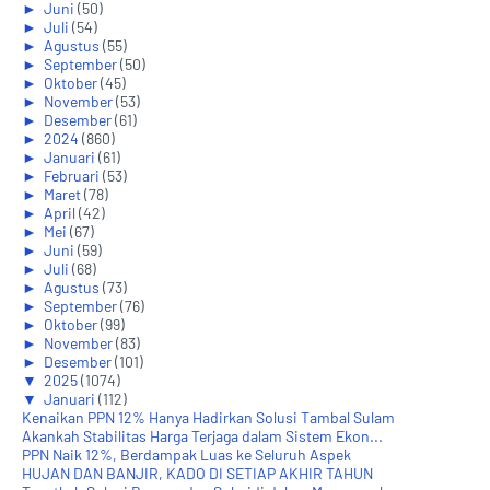
►
Juni
(50)
►
Juli
(54)
►
Agustus
(55)
►
September
(50)
►
Oktober
(45)
►
November
(53)
►
Desember
(61)
►
2024
(860)
►
Januari
(61)
►
Februari
(53)
►
Maret
(78)
►
April
(42)
►
Mei
(67)
►
Juni
(59)
►
Juli
(68)
►
Agustus
(73)
►
September
(76)
►
Oktober
(99)
►
November
(83)
►
Desember
(101)
▼
2025
(1074)
▼
Januari
(112)
Kenaikan PPN 12% Hanya Hadirkan Solusi Tambal Sulam
Akankah Stabilitas Harga Terjaga dalam Sistem Ekon...
PPN Naik 12%, Berdampak Luas ke Seluruh Aspek
HUJAN DAN BANJIR, KADO DI SETIAP AKHIR TAHUN