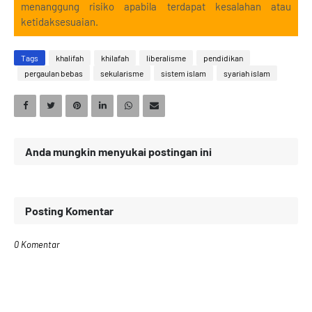
menanggung risiko apabila terdapat kesalahan atau
ketidaksesuaian.
Tags
khalifah
khilafah
liberalisme
pendidikan
pergaulan bebas
sekularisme
sistem islam
syariah islam
Anda mungkin menyukai postingan ini
Posting Komentar
0 Komentar