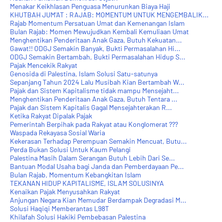
Menakar Keikhlasan Penguasa Menurunkan Biaya Haji
KHUTBAH JUM'AT : RAJAB: MOMENTUM UNTUK MENGEMBALIK...
Rajab Momentum Persatuan Umat dan Kemenangan Islam
Bulan Rajab: Momen Mewujudkan Kembali Kemuliaan Umat
Menghentikan Penderitaan Anak Gaza, Butuh Kekuatan...
Gawat!! ODGJ Semakin Banyak, Bukti Permasalahan Hi...
ODGJ Semakin Bertambah, Bukti Permasalahan Hidup S...
Pajak Mencekik Rakyat
Genosida di Palestina, Islam Solusi Satu-satunya
Sepanjang Tahun 2024 Lalu Musibah Kian Bertambah W...
Pajak dan Sistem Kapitalisme tidak mampu Mensejaht...
Menghentikan Penderitaan Anak Gaza, Butuh Tentara ...
Pajak dan Sistem Kapitalis Gagal Mensejahterakan R...
Ketika Rakyat Dipalak Pajak
Pemerintah Berpihak pada Rakyat atau Konglomerat ???
Waspada Rekayasa Sosial Waria
Kekerasan Terhadap Perempuan Semakin Mencuat, Butu...
Perda Bukan Solusi Untuk Kaum Pelangi
Palestina Masih Dalam Serangan Butuh Lebih Dari Se...
Bantuan Modal Usaha bagi Janda dan Pemberdayaan Pe...
Bulan Rajab, Momentum Kebangkitan Islam
TEKANAN HIDUP KAPITALISME, ISLAM SOLUSINYA
Kenaikan Pajak Menyusahkan Rakyat
Anjungan Negara Kian Memudar Berdampak Degradasi M...
Solusi Haqiqi Memberantas L98T
Khilafah Solusi Hakiki Pembebasan Palestina