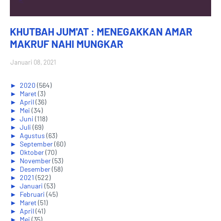
KHUTBAH JUM'AT : MENEGAKKAN AMAR
MAKRUF NAHI MUNGKAR
Januari 08, 2021
►
2020
(564)
►
Maret
(3)
►
April
(36)
►
Mei
(34)
►
Juni
(118)
►
Juli
(69)
►
Agustus
(63)
►
September
(60)
►
Oktober
(70)
►
November
(53)
►
Desember
(58)
►
2021
(522)
►
Januari
(53)
►
Februari
(45)
►
Maret
(51)
►
April
(41)
►
Mei
(35)