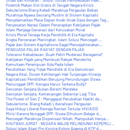
Jihad dan Khilafah : Solusi Tuntas Pembebasan Pale...
Polemik Makan Gizi Gratis di Tengah Negara Krisis
Sekularisme Biang Keladi Maraknya Pergaulan Bebas
Murahnya Nyawa Seorang Muslim di Sistem Kapitalis
Menyelamatkan Masa Depan Anak-Anak Gaza dengan Teg...
Penyesatan Narasi Dalam Penerapkan Kebijakan Pajak
Islam Menjaga Generasi dari Kerusakan Moral
Krisis Moral Tenaga Kerja Pendidik di Era Kapitalis
Angka Perceraian Meningkat, Islam Solusi Mencegah ...
Pajak dan Sistem Kapitalisme Gagal Mensejahterakan...
PENGUASA PALAK RAKYAT DENGAN PAJAK
Toleransi Kebablasan, Buah Pahit Moderasi Beragama?
Kebijakan Pajak yang Membuat Rakyat Menderita
Kemuliaan Perempuan Ada Pada Islam
Pendidikan Yang Tidak Mendidik di Era Demokrasi
Negara Abai, Dosen Kehilangan Hak Tunjangan Kinerja
Kapitalisasi Pendidikan Berujung Perundungan Siswa
Menunggak SPP, Kenapa Harus Terkena Bully?
Gencatan Senjata Bukan Berarti Merdeka
Gencatan Senjata, Kemenangan Sebentar Lagi Tiba
The Power of Gen Z : Menggapai Perubahan Hakiki de...
Sekulerisme, Biang Keladi Liberalisasi Pergaulan
Gaya Hidup Liberal Remaja Rentan Tertular HIV/AIDS
Miris! Karena Nunggak SPP, Siswa Dihukum Belajar d...
Mencegah Maraknya Dispensasi Nikah, Mampukah Hanya...
KHUTBAH JUM'AT : NEGARA WAJIB MELINDUNGI KEPEMILI...
Solusi Islam Atasi Pro Kontra Kolom Agama di KTP d...