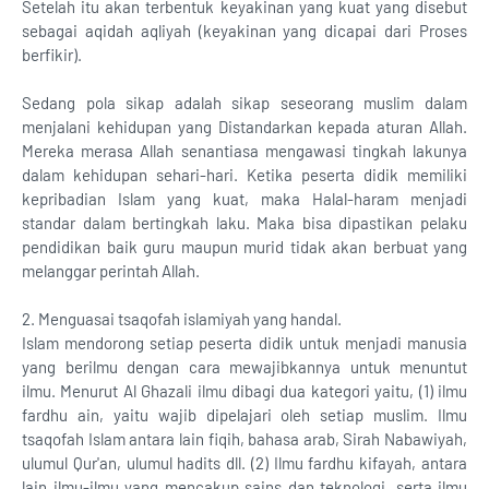
Setelah itu akan terbentuk keyakinan yang kuat yang disebut
sebagai aqidah aqliyah (keyakinan yang dicapai dari Proses
berfikir).
Sedang pola sikap adalah sikap seseorang muslim dalam
menjalani kehidupan yang Distandarkan kepada aturan Allah.
Mereka merasa Allah senantiasa mengawasi tingkah lakunya
dalam kehidupan sehari-hari. Ketika peserta didik memiliki
kepribadian Islam yang kuat, maka Halal-haram menjadi
standar dalam bertingkah laku. Maka bisa dipastikan pelaku
pendidikan baik guru maupun murid tidak akan berbuat yang
melanggar perintah Allah.
2. Menguasai tsaqofah islamiyah yang handal.
Islam mendorong setiap peserta didik untuk menjadi manusia
yang berilmu dengan cara mewajibkannya untuk menuntut
ilmu. Menurut Al Ghazali ilmu dibagi dua kategori yaitu, (1) ilmu
fardhu ain, yaitu wajib dipelajari oleh setiap muslim. Ilmu
tsaqofah Islam antara lain fiqih, bahasa arab, Sirah Nabawiyah,
ulumul Qur'an, ulumul hadits dll. (2) Ilmu fardhu kifayah, antara
lain ilmu-ilmu yang mencakup sains dan teknologi, serta ilmu