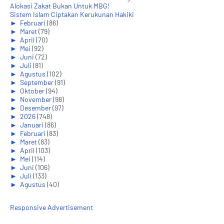
Alokasi Zakat Bukan Untuk MBG!
Sistem Islam Ciptakan Kerukunan Hakiki
►
Februari
(86)
►
Maret
(79)
►
April
(70)
►
Mei
(92)
►
Juni
(72)
►
Juli
(81)
►
Agustus
(102)
►
September
(91)
►
Oktober
(94)
►
November
(98)
►
Desember
(97)
►
2026
(748)
►
Januari
(86)
►
Februari
(83)
►
Maret
(83)
►
April
(103)
►
Mei
(114)
►
Juni
(106)
►
Juli
(133)
►
Agustus
(40)
Responsive Advertisement