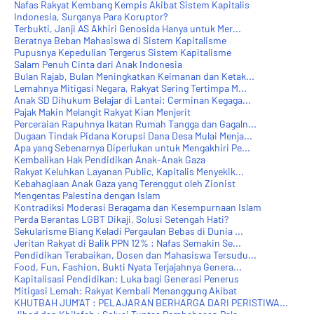
Nafas Rakyat Kembang Kempis Akibat Sistem Kapitalis
Indonesia, Surganya Para Koruptor?
Terbukti, Janji AS Akhiri Genosida Hanya untuk Mer...
Beratnya Beban Mahasiswa di Sistem Kapitalisme
Pupusnya Kepedulian Tergerus Sistem Kapitalisme
Salam Penuh Cinta dari Anak Indonesia
Bulan Rajab, Bulan Meningkatkan Keimanan dan Ketak...
Lemahnya Mitigasi Negara, Rakyat Sering Tertimpa M...
Anak SD Dihukum Belajar di Lantai: Cerminan Kegaga...
Pajak Makin Melangit Rakyat Kian Menjerit
Perceraian Rapuhnya Ikatan Rumah Tangga dan Gagaln...
Dugaan Tindak Pidana Korupsi Dana Desa Mulai Menja...
Apa yang Sebenarnya Diperlukan untuk Mengakhiri Pe...
Kembalikan Hak Pendidikan Anak-Anak Gaza
Rakyat Keluhkan Layanan Public, Kapitalis Menyekik...
Kebahagiaan Anak Gaza yang Terenggut oleh Zionist
Mengentas Palestina dengan Islam
Kontradiksi Moderasi Beragama dan Kesempurnaan Islam
Perda Berantas LGBT Dikaji, Solusi Setengah Hati?
Sekularisme Biang Keladi Pergaulan Bebas di Dunia ...
Jeritan Rakyat di Balik PPN 12% : Nafas Semakin Se...
Pendidikan Terabaikan, Dosen dan Mahasiswa Tersudu...
Food, Fun, Fashion, Bukti Nyata Terjajahnya Genera...
Kapitalisasi Pendidikan: Luka bagi Generasi Penerus
Mitigasi Lemah: Rakyat Kembali Menanggung Akibat
KHUTBAH JUM'AT : PELAJARAN BERHARGA DARI PERISTIWA...