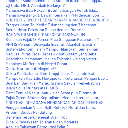
Tepatkah Solusi Bansos dan Subsidi dalam Menanggul...
Uji Coba MBG, Akankah Berlanjut?
Mahasiswa Bela Rakyat, Butuh dibangun Politik Isla...
Mahasiswa Bangkit! Lawan Kenaikan PPN dengan Spiri...
KHUTBAH JUM'AT : BEBAN RAKYAT KIAN BERAT, KORUPSI ...
Progres Jalan Tol Kediri Tulungagung dan 7 Kecamat...
Solusi Nyata Palestina Bukan dengan Retorika
BAHAYA BRAIN ROT BAGI GENERASI MUSLIM
Kenaikan Pajak 12 Persen Picu Gangguan Kesehatan M...
PPN 12 Persen : Gula-gula Insentif, Akankah Efektif?
Sistem Ekonomi Islam Mampu Hilangkan Kemiskinan
Regulasi Miras Tidak Tegas Akibat Sistem yang Beba...
Kesalahan Memahami Makna Toleransi Jelang Nataru
Mahalnya Air Bersih di Negeri Bahari
Cerita Koruptor di Negeri +62
Di Era Kapitalisme, Ilmu Tinggi Tidak Menjamin Ket...
Mampukah Kapitalis Mewujudkan Ketahanan Pangan Dae...
Jual Beli Bayi Kian Marak, Sistem Sekuler Penyebabnya
Islam Solusi tuntas atasi AIDS
Demi Penuhi Kebutuhan, Jalan Sesat pun Ditempuh
Pajak Dalam Sistem Kapitalisme Mensejahterakan ata...
MODERASI BERAGAMA MENGANCAM AKIDAH GENERASI
Penggerebekan Vila di Bali: Refleksi Moral dan Dam...
Pribumi Serasa Pendatang
Generasi Terbaik Terjegal ‘Brain Rot’
Dibalik Pemaksaan Toleransi dan Moderasi
Adakah Pahlawan Demokrasi Sejati?