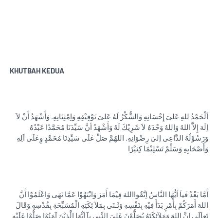
KHUTBAH KEDUA
اَلْحَمْدُ للهِ عَلىَ إِحْسَانِهِ وَالشُّكْرُ لَهُ عَلىَ تَوْفِيْقِهِ وَاِمْتِنَانِهِ. وَأَشْهَدُ أَنْ لاَ
اِلَهَ إِلاَّ اللهُ وَاللهُ وَحْدَهُ لاَ شَرِيْكَ لَهُ وَأَشْهَدُ أنَّ سَيِّدَنَا مُحَمَّدًا عَبْدُهُ
وَرَسُوْلُهُ الدَّاعِى إلىَ رِضْوَانِهِ. اللهُمَّ صَلِّ عَلَى سَيِّدِنَا مُحَمَّدٍ وِعَلَى اَلِهِ
وَأَصْحَابِهِ وَسَلِّمْ تَسْلِيْمًا كِثيْرًا
أَمَّا بَعْدُ فَياَ اَيُّهَا النَّاسُ اِتَّقُوااللهَ فِيْمَا أَمَرَ وَانْتَهُوْا عَمَّا نَهَى وَاعْلَمُوْا أَنَّ
اللهَ أَمَرَكُمْ بِأَمْرٍ بَدَأَ فِيْهِ بِنَفْسِهِ وَثَـنَى بِمَلآ ئِكَتِهِ الْمُسَبِّحَةِ بِقُدْسِهِ وَقَالَ
تَعاَلَى إِنَّ اللهَ وَمَلآئِكَتَهُ يُصَلُّوْنَ عَلىَ النَّبِى يآ اَيُّهَا الَّذِيْنَ آمَنُوْا صَلُّوْا عَلَيْهِ