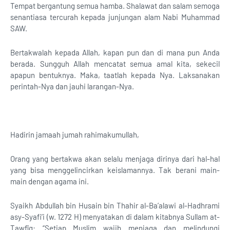
Tempat bergantung semua hamba. Shalawat dan salam semoga
senantiasa tercurah kepada junjungan alam Nabi Muhammad
SAW.
Bertakwalah kepada Allah, kapan pun dan di mana pun Anda
berada. Sungguh Allah mencatat semua amal kita, sekecil
apapun bentuknya. Maka, taatlah kepada Nya. Laksanakan
perintah-Nya dan jauhi larangan-Nya.
Hadirin jamaah jumah rahimakumullah,
Orang yang bertakwa akan selalu menjaga dirinya dari hal-hal
yang bisa menggelincirkan keislamannya. Tak berani main-
main dengan agama ini.
Syaikh Abdullah bin Husain bin Thahir al-Ba’alawi al-Hadhrami
asy-Syafi’i (w. 1272 H) menyatakan di dalam kitabnya Sullam at-
Tawfîq: “Setiap Muslim wajib menjaga dan melindungi