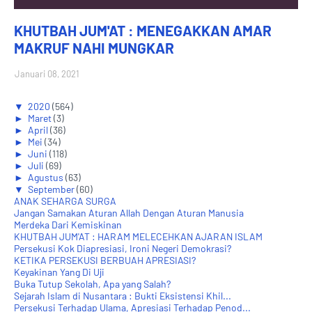
KHUTBAH JUM'AT : MENEGAKKAN AMAR
MAKRUF NAHI MUNGKAR
Januari 08, 2021
▼
2020
(564)
►
Maret
(3)
►
April
(36)
►
Mei
(34)
►
Juni
(118)
►
Juli
(69)
►
Agustus
(63)
▼
September
(60)
ANAK SEHARGA SURGA
Jangan Samakan Aturan Allah Dengan Aturan Manusia
Merdeka Dari Kemiskinan
KHUTBAH JUM'AT : HARAM MELECEHKAN AJARAN ISLAM
Persekusi Kok Diapresiasi, Ironi Negeri Demokrasi?
KETIKA PERSEKUSI BERBUAH APRESIASI?
Keyakinan Yang Di Uji
Buka Tutup Sekolah, Apa yang Salah?
Sejarah Islam di Nusantara : Bukti Eksistensi Khil...
Persekusi Terhadap Ulama, Apresiasi Terhadap Penod...