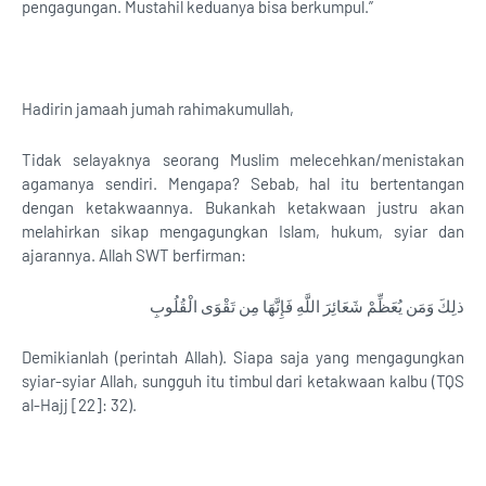
pengagungan. Mustahil keduanya bisa berkumpul.”
Hadirin jamaah jumah rahimakumullah,
Tidak selayaknya seorang Muslim melecehkan/menistakan
agamanya sendiri. Mengapa? Sebab, hal itu bertentangan
dengan ketakwaannya. Bukankah ketakwaan justru akan
melahirkan sikap mengagungkan Islam, hukum, syiar dan
ajarannya. Allah SWT berfirman:
ذلِكَ وَمَن يُعَظِّمْ شَعَائِرَ اللَّهِ فَإِنَّهَا مِن تَقْوَى الْقُلُوبِ
Demikianlah (perintah Allah). Siapa saja yang mengagungkan
syiar-syiar Allah, sungguh itu timbul dari ketakwaan kalbu (TQS
al-Hajj [22]: 32).