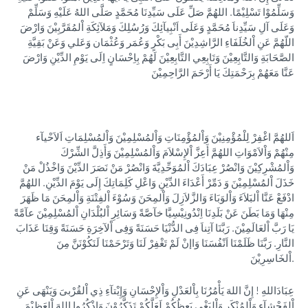
وَسَلِّمُوْا تَسْلِيْمًا. اللهُمَّ صَلِّ عَلَى سَيِّدِنَا مُحَمَّدٍ صَلَّى اللهُ عَلَيْهِ وَسَلِّمْ
وَعَلَى آلِ سَيِّدِناَ مُحَمَّدٍ وَعَلَى اَنْبِيآئِكَ وَرُسُلِكَ وَمَلآئِكَةِ اْلمُقَرَّبِيْنَ وَارْضَ
اللّهُمَّ عَنِ اْلخُلَفَاءِ الرَّاشِدِيْنَ أَبِى بَكْرٍ وَعُمَر وَعُثْمَان وَعَلي وَعَنْ بَقِيَّةِ
الصَّحَابَةِ وَالتَّابِعِيْنَ وَتَابِعِي التَّابِعِيْنَ لَهُمْ بِاِحْسَانٍ اِلَى يَوْمِ الدِّيْنِ وَارْضَ
عَنَّا مَعَهُمْ بِرَحْمَتِكَ يَا أَرْحَمَ الرَّاحِمِيْنَ
اَللهُمَّ اغْفِرْ لِلْمُؤْمِنِيْنَ وَاْلمُؤْمِنَاتِ وَاْلمُسْلِمِيْنَ وَاْلمُسْلِمَاتِ اَلاَحْيآء
مِنْهُمْ وَاْلاَمْوَاتِ اللهُمَّ أَعِزَّ اْلإِسْلاَمَ وَاْلمُسْلِمِيْنَ وَأَذِلَّ الشِّرْكَ
وَاْلمُشْرِكِيْنَ وَانْصُرْ عِبَادَكَ اْلمُوَحِّدِيَّةَ وَانْصُرْ مَنْ نَصَرَ الدِّيْنَ وَاخْذُلْ مَنْ
خَذَلَ اْلمُسْلِمِيْنَ وَ دَمِّرْ أَعْدَاءَ الدِّيْنِ وَاعْلِ كَلِمَاتِكَ إِلَى يَوْمَ الدِّيْنِ. اللهُمَّ
ادْفَعْ عَنَّا اْلبَلاَءَ وَاْلوَبَاءَ وَالزَّلاَزِلَ وَاْلمِحَنَ وَسُوْءَ اْلفِتْنَةِ وَاْلمِحَنَ مَا ظَهَرَ
مِنْهَا وَمَا بَطَنَ عَنْ بَلَدِنَا اِنْدُونِيْسِيَّا خآصَّةً وَسَائِرِ اْلبُلْدَانِ اْلمُسْلِمِيْنَ عآمَّةً
يَا رَبَّ اْلعَالَمِيْنَ. رَبَّنَا آتِناَ فِى الدُّنْيَا حَسَنَةً وَفِى اْلآخِرَةِ حَسَنَةً وَقِنَا عَذَابَ
النَّارِ. رَبَّنَا ظَلَمْنَا اَنْفُسَنَا وَاإنْ لَمْ تَغْفِرْ لَنَا وَتَرْحَمْنَا لَنَكُوْنَنَّ مِنَ
اْلخَاسِرِيْنَ.
عِبَادَاللهِ ! إِنَّ اللهَ يَأْمُرُنَا بِاْلعَدْلِ وَاْلإِحْسَانِ وَإِيْتآءِ ذِي اْلقُرْبىَ وَيَنْهَى عَنِ
اْلفَحْشآءِ وَاْلمُنْكَرِ وَاْلبَغْي يَعِظُكُمْ لَعَلَّكُمْ تَذَكَّرُوْنَ وَاذْكُرُوا اللهَ اْلعَظِيْمَ