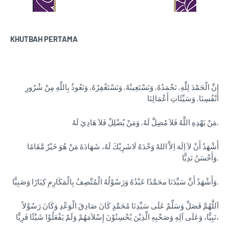
KHUTBAH PERTAMA
إنَّ الْحَمْدَ لِلَّهِ, نَحْمَدُهُ, وَنَسْتَعِينُهُ, وَنَسْتَغْفِرُهُ, وَنَعُوذُ بِاللَّهِ مِنْ شُرُورِ
أَنْفُسِنَا, وَسَيِّئَاتِ أَعْمَالِنَا
مَنْ يَهْدِهِ اللَّهُ فَلاَ مُضِلَّ لَهُ, وَمَنْ يُضْلِلْ فَلاَ هَادِيَ لَهُ,
أَشْهَدُ أَنْ لاَ اِلَهَ اِلاَّ اللهُ وَحْدَهُ لَاشَرِيْكَ لَهُ، شَهَادَةَ مَنْ هُوَ خَيْرٌ مَّقَامًا
وَأَحْسَنُ نَدِيًّا.
وَأَشْهَدُ أَنَّ سَيِّدَنَا محَمَّدًا عَبْدُهُ وَرَسُوْلُهُ الْمُتَّصِفُ بِالْمَكَارِمِ كِبَارًا وَصَبِيًّا.
اَللَّهُمَّ فَصَلِّ وَسَلِّمْ عَلَى سَيِّدِنَا مُحَمَّدٍ كَانَ صَادِقَ الْوَعْدِ وَكَانَ رَسُوْلاً
نَبِيًّا، وَعَلَى آلِهِ وَصَحْبِهِ الَّذِيْنَ يُحْسِنُوْنَ إِسْلاَمَهُمْ وَلَمْ يَفْعَلُوْا شَيْئًا فَرِيًّا،