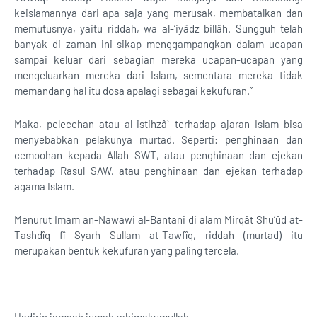
keislamannya dari apa saja yang merusak, membatalkan dan
memutusnya, yaitu riddah, wa al-‘iyâdz billâh. Sungguh telah
banyak di zaman ini sikap menggampangkan dalam ucapan
sampai keluar dari sebagian mereka ucapan-ucapan yang
mengeluarkan mereka dari Islam, sementara mereka tidak
memandang hal itu dosa apalagi sebagai kekufuran.”
Maka, pelecehan atau al-istihzâ` terhadap ajaran Islam bisa
menyebabkan pelakunya murtad. Seperti: penghinaan dan
cemoohan kepada Allah SWT, atau penghinaan dan ejekan
terhadap Rasul SAW, atau penghinaan dan ejekan terhadap
agama Islam.
Menurut Imam an-Nawawi al-Bantani di alam Mirqât Shu’ûd at-
Tashdîq fî Syarh Sullam at-Tawfîq, riddah (murtad) itu
merupakan bentuk kekufuran yang paling tercela.