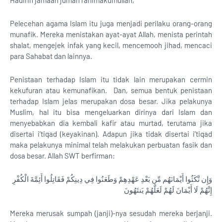
Hadirin jamaah jumah rahimakumullah,
Pelecehan agama Islam itu juga menjadi perilaku orang-orang
munafik. Mereka menistakan ayat-ayat Allah, menista perintah
shalat, mengejek infak yang kecil, mencemooh jihad, mencaci
para Sahabat dan lainnya.
Penistaan terhadap Islam itu tidak lain merupakan cermin
kekufuran atau kemunafikan. Dan, semua bentuk penistaan
terhadap Islam jelas merupakan dosa besar. Jika pelakunya
Muslim, hal itu bisa mengeluarkan dirinya dari Islam dan
menyebabkan dia kembali kafir atau murtad, terutama jika
disertai i’tiqad (keyakinan). Adapun jika tidak disertai i’tiqad
maka pelakunya minimal telah melakukan perbuatan fasik dan
dosa besar. Allah SWT berfirman:
وَإِن نَّكَثُوا أَيْمَانَهُم مِّن بَعْدِ عَهْدِهِمْ وَطَعَنُوا فِي دِينِكُمْ فَقَاتِلُوا أَئِمَّةَ الْكُفْرِ
إِنَّهُمْ لَا أَيْمَانَ لَهُمْ لَعَلَّهُمْ يَنتَهُونَ
Mereka merusak sumpah (janji)-nya sesudah mereka berjanji.