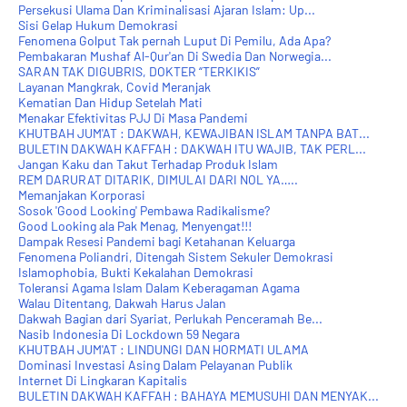
Persekusi Ulama Dan Kriminalisasi Ajaran Islam: Up...
Sisi Gelap Hukum Demokrasi
Fenomena Golput Tak pernah Luput Di Pemilu, Ada Apa?
Pembakaran Mushaf Al-Qur'an Di Swedia Dan Norwegia...
SARAN TAK DIGUBRIS, DOKTER “TERKIKIS”
Layanan Mangkrak, Covid Meranjak
Kematian Dan Hidup Setelah Mati
Menakar Efektivitas PJJ Di Masa Pandemi
KHUTBAH JUM'AT : DAKWAH, KEWAJIBAN ISLAM TANPA BAT...
BULETIN DAKWAH KAFFAH : DAKWAH ITU WAJIB, TAK PERL...
Jangan Kaku dan Takut Terhadap Produk Islam
REM DARURAT DITARIK, DIMULAI DARI NOL YA…..
Memanjakan Korporasi
Sosok 'Good Looking' Pembawa Radikalisme?
Good Looking ala Pak Menag, Menyengat!!!
Dampak Resesi Pandemi bagi Ketahanan Keluarga
Fenomena Poliandri, Ditengah Sistem Sekuler Demokrasi
Islamophobia, Bukti Kekalahan Demokrasi
Toleransi Agama Islam Dalam Keberagaman Agama
Walau Ditentang, Dakwah Harus Jalan
Dakwah Bagian dari Syariat, Perlukah Penceramah Be...
Nasib Indonesia Di Lockdown 59 Negara
KHUTBAH JUM'AT : LINDUNGI DAN HORMATI ULAMA
Dominasi Investasi Asing Dalam Pelayanan Publik
Internet Di Lingkaran Kapitalis
BULETIN DAKWAH KAFFAH : BAHAYA MEMUSUHI DAN MENYAK...