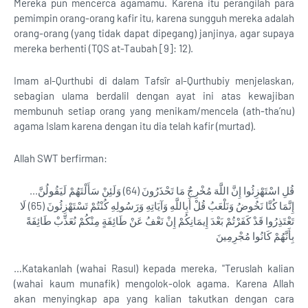
Mereka pun mencerca agamamu. Karena itu perangilah para
pemimpin orang-orang kafir itu, karena sungguh mereka adalah
orang-orang (yang tidak dapat dipegang) janjinya, agar supaya
mereka berhenti (TQS at-Taubah [9]: 12).
Imam al-Qurthubi di dalam Tafsîr al-Qurthubiy menjelaskan,
sebagian ulama berdalil dengan ayat ini atas kewajiban
membunuh setiap orang yang menikam/mencela (ath-tha’nu)
agama Islam karena dengan itu dia telah kafir (murtad).
Allah SWT berfirman:
...قُلِ اسْتَهْزِئُوا إِنَّ اللَّهَ مُخْرِجٌ مَا تَحْذَرُونَ (64) وَلَئِنْ سَأَلْتَهُمْ لَيَقُولُنَّ
إِنَّمَا كُنَّا نَخُوضُ وَنَلْعَبُ قُلْ أَبِاللَّهِ وَآيَاتِهِ وَرَسُولِهِ كُنْتُمْ تَسْتَهْزِئُونَ (65) لَا
تَعْتَذِرُوا قَدْ كَفَرْتُمْ بَعْدَ إِيمَانِكُمْ إِنْ نَعْفُ عَنْ طَائِفَةٍ مِنْكُمْ نُعَذِّبْ طَائِفَةً
بِأَنَّهُمْ كَانُوا مُجْرِمِينَ
…Katakanlah (wahai Rasul) kepada mereka, "Teruslah kalian
(wahai kaum munafik) mengolok-olok agama. Karena Allah
akan menyingkap apa yang kalian takutkan dengan cara