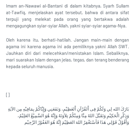
Imam an-Nawawi al-Bantani di dalam kitabnya, Syarh Sullam
at-Tawfiq, menjelaskan ayat tersebut, bahwa di antara sifat
terpuji yang melekat pada orang yang bertakwa adalah
mengagungkan syiar-syiar Allah, yakni syiar-syiar agama-Nya.
Oleh karena itu, berhati-hatilah. Jangan main-main dengan
agama ini karena agama ini ada pemiliknya yakni Allah SWT.
Jauhkan diri dari melecehkan/menistakan Islam. Sebaliknya,
mari suarakan Islam dengan jelas, tegas, dan terang benderang
kepada seluruh manusia.
[]
بَارَكَ الله لِي وَلَكُمْ فِى اْلقُرْآنِ اْلعَظِيْمِ، وَنَفَعَنِي وَإِيَّاكُمْ بِمَافِيْهِ مِن الآيَةِ
وَذِكْرِ الْحَكِيْمِ وَتَقَبَّلَ اللهُ مِنَّا وَمِنْكُمْ تِلاَوَتَهُ وَإِنَّهُ هُوَ السَّمِيْعُ العَلِيْمُ،
وَأَقُوْلُ قَوْلِي هَذَا فَأسْتَغْفِرُ اللهَ العَظِيْمَ إِنَّهُ هُوَ الغَفُوْرُ الرَّحِيْم