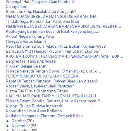
Setengah Hati Menyelesaikan Pandemi
Cahaya Ilmu
Good Looking, Masalah atau Anugerah?
MEMANDANG SEBELAH MATA SOLUSI KARANTINA
Tindak Tegas Penista Dan Pembenci Nabi
MEMBABI BUTA GENCARKAN BAHAYA RADIKALISME, REZIM H...
Ketika yang berjumlah besar di kalahkan yang berju...
Akibat Negara Kurang Peka
Mengapa Harus Islam ?
Nabi Muhammad Suri Teladan Kita, Bukan "Korean Wave"
Bantuan UMKM Menjadi Program Pemulihan Ekonomi
KHUTBAH JUM'AT : PENCERAMAH: PENGEMBAN DAKWAH, BUK...
Berprestasi Tanpa Apresiasi
Hikmah Belajar Sejarah
Pilkada Nekat di Tengah Covid-19 Meningkat, Untuk ...
PEREMPUAN BUTUH KHILAFAH SEGERA
Rapat Di Tengah Pandemi, Rakyat Dijadikan Alasan?
Korean Wave, Layakkah Jadi Panutan?
Ulama Tak Putus Dirundung Fitnah
HALLYU JADI PANUTAN? MILLENIAL PENUH HALU
Pilkada Dalam Kondisi Darurat, Untuk Kepentingan R...
K-pop: Bukan Budaya Inspiratif
Kebutuhan Umat Akan Khilafah
Khilafah Mengatasi Ekonomi Dampak Krisis
►
Oktober
(70)
►
November
(53)
►
Desember
(58)