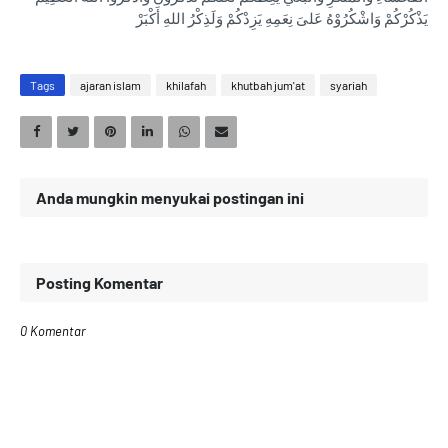
يَذْكُرْكُمْ وَاشْكُرُوْهُ عَلىَ نِعَمِهِ يَزِدْكُمْ وَلَذِكْرُ اللهِ أَكْبَرْ
Tags
ajaran islam
khilafah
khutbah jum'at
syariah
Anda mungkin menyukai postingan ini
Posting Komentar
0 Komentar