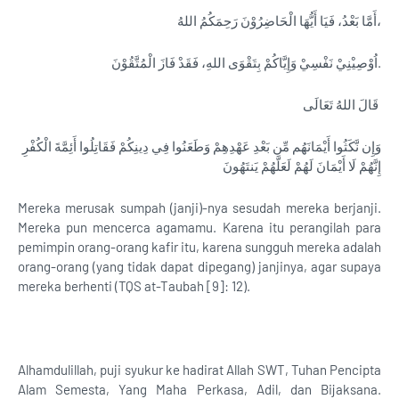
أَمَّا بَعْدُ، فَيَا أَيُّهَا الْحَاضِرُوْنَ رَحِمَكُمُ اللهُ،
اُوْصِيْنِيْ نَفْسِيْ وَإِيَّاكُمْ بِتَقْوَى اللهِ، فَقَدْ فَازَ الْمُتَّقُوْنَ.
قَالَ اللهُ تَعَالَى
وَإِن نَّكَثُوا أَيْمَانَهُم مِّن بَعْدِ عَهْدِهِمْ وَطَعَنُوا فِي دِينِكُمْ فَقَاتِلُوا أَئِمَّةَ الْكُفْرِ
إِنَّهُمْ لَا أَيْمَانَ لَهُمْ لَعَلَّهُمْ يَنتَهُونَ
Mereka merusak sumpah (janji)-nya sesudah mereka berjanji.
Mereka pun mencerca agamamu. Karena itu perangilah para
pemimpin orang-orang kafir itu, karena sungguh mereka adalah
orang-orang (yang tidak dapat dipegang) janjinya, agar supaya
mereka berhenti (TQS at-Taubah [9]: 12).
Alhamdulillah, puji syukur ke hadirat Allah SWT, Tuhan Pencipta
Alam Semesta, Yang Maha Perkasa, Adil, dan Bijaksana.