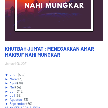
KHUTBAH JUM'AT : MENEGAKKAN AMAR
MAKRUF NAHI MUNGKAR
Januari 08, 2021
▼
2020
(564)
►
Maret
(3)
►
April
(36)
►
Mei
(34)
►
Juni
(118)
►
Juli
(69)
►
Agustus
(63)
▼
September
(60)
ANAK SEHARGA SURGA