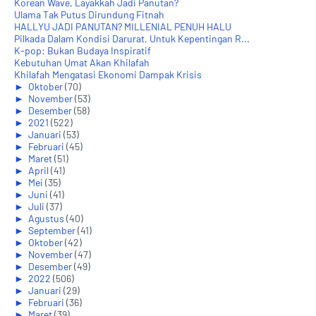
Korean Wave, Layakkah Jadi Panutan?
Ulama Tak Putus Dirundung Fitnah
HALLYU JADI PANUTAN? MILLENIAL PENUH HALU
Pilkada Dalam Kondisi Darurat, Untuk Kepentingan R...
K-pop: Bukan Budaya Inspiratif
Kebutuhan Umat Akan Khilafah
Khilafah Mengatasi Ekonomi Dampak Krisis
►
Oktober
(70)
►
November
(53)
►
Desember
(58)
►
2021
(522)
►
Januari
(53)
►
Februari
(45)
►
Maret
(51)
►
April
(41)
►
Mei
(35)
►
Juni
(41)
►
Juli
(37)
►
Agustus
(40)
►
September
(41)
►
Oktober
(42)
►
November
(47)
►
Desember
(49)
►
2022
(506)
►
Januari
(29)
►
Februari
(36)
►
Maret
(39)