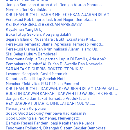
Jangan Samakan Aturan Allah Dengan Aturan Manusia
Merdeka Dari Kemiskinan
KHUTBAH JUM'AT : HARAM MELECEHKAN AJARAN ISLAM
Persekusi Kok Diapresiasi, Ironi Negeri Demokrasi?
KETIKA PERSEKUSI BERBUAH APRESIASI?
Keyakinan Yang Di Uji
Buka Tutup Sekolah, Apa yang Salah?
Sejarah Islam di Nusantara : Bukti Eksistensi Khil...
Persekusi Terhadap Ulama, Apresiasi Terhadap Penod...
Persekusi Ulama Dan Kriminalisasi Ajaran Islam: Up...
Sisi Gelap Hukum Demokrasi
Fenomena Golput Tak pernah Luput Di Pemilu, Ada Apa?
Pembakaran Mushaf Al-Qur'an Di Swedia Dan Norwegia...
SARAN TAK DIGUBRIS, DOKTER “TERKIKIS”
Layanan Mangkrak, Covid Meranjak
Kematian Dan Hidup Setelah Mati
Menakar Efektivitas PJJ Di Masa Pandemi
KHUTBAH JUM'AT : DAKWAH, KEWAJIBAN ISLAM TANPA BAT...
BULETIN DAKWAH KAFFAH : DAKWAH ITU WAJIB, TAK PERL...
Jangan Kaku dan Takut Terhadap Produk Islam
REM DARURAT DITARIK, DIMULAI DARI NOL YA…..
Memanjakan Korporasi
Sosok 'Good Looking' Pembawa Radikalisme?
Good Looking ala Pak Menag, Menyengat!!!
Dampak Resesi Pandemi bagi Ketahanan Keluarga
Fenomena Poliandri, Ditengah Sistem Sekuler Demokrasi