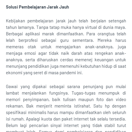
Solusi Pembelajaran Jarak Jauh
Kebijakan pembelajaran jarak jauh telah berjalan setengah
tahun lamanya. Tanpa tatap muka hanya virtual di dunia maya.
Berbagai aplikasi marak dimanfaatkan. Para orangtua telah
lelah berprofesi sebagai guru sementara. Mereka harus
memeras otak untuk mengajarkan anak-anaknya, juga
menjaga emosi agar tidak naik darah atas rengekan anak-
anaknya, serta diharuskan cerdas memenej keuangan untuk
menunjang pendidikan juga memenuhi kebutuhan hidup di saat
ekonomi yang seret di masa pandemi ini.
Gawai yang dipakai sebagai sarana penunjang pun mulai
lambat menjalankan fungsinya. Tugas-tugas menumpuk di
memori penyimpanan, baik tulisan maupun foto dan video
rekaman. Bak menjerit meminta istirahat. Satu hp dengan
spesifikasi minimalis harus mampu dimanfaatkan oleh seluruh
isi rumah. Apalagi kuota dan paket internet tak selalu tersedia.
Belum lagi pencarian sinyal internet yang tidak stabil turut
membuat lelah. Semua demi pembelajaran dan pendidikan