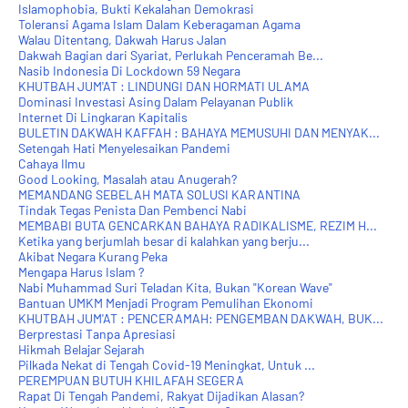
Islamophobia, Bukti Kekalahan Demokrasi
Toleransi Agama Islam Dalam Keberagaman Agama
Walau Ditentang, Dakwah Harus Jalan
Dakwah Bagian dari Syariat, Perlukah Penceramah Be...
Nasib Indonesia Di Lockdown 59 Negara
KHUTBAH JUM'AT : LINDUNGI DAN HORMATI ULAMA
Dominasi Investasi Asing Dalam Pelayanan Publik
Internet Di Lingkaran Kapitalis
BULETIN DAKWAH KAFFAH : BAHAYA MEMUSUHI DAN MENYAK...
Setengah Hati Menyelesaikan Pandemi
Cahaya Ilmu
Good Looking, Masalah atau Anugerah?
MEMANDANG SEBELAH MATA SOLUSI KARANTINA
Tindak Tegas Penista Dan Pembenci Nabi
MEMBABI BUTA GENCARKAN BAHAYA RADIKALISME, REZIM H...
Ketika yang berjumlah besar di kalahkan yang berju...
Akibat Negara Kurang Peka
Mengapa Harus Islam ?
Nabi Muhammad Suri Teladan Kita, Bukan "Korean Wave"
Bantuan UMKM Menjadi Program Pemulihan Ekonomi
KHUTBAH JUM'AT : PENCERAMAH: PENGEMBAN DAKWAH, BUK...
Berprestasi Tanpa Apresiasi
Hikmah Belajar Sejarah
Pilkada Nekat di Tengah Covid-19 Meningkat, Untuk ...
PEREMPUAN BUTUH KHILAFAH SEGERA
Rapat Di Tengah Pandemi, Rakyat Dijadikan Alasan?