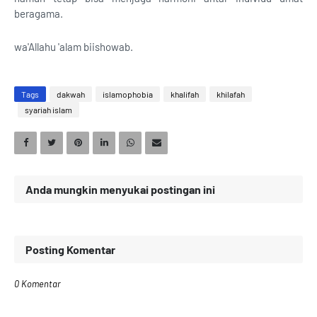
beragama.
wa'Allahu 'alam biishowab.
Tags
dakwah
islamophobia
khalifah
khilafah
syariah islam
Anda mungkin menyukai postingan ini
Posting Komentar
0 Komentar