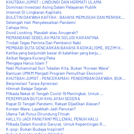
KHUTBAH JUM'AT : LINDUNGI DAN HORMATI ULAMA
Dominasi Investasi Asing Dalam Pelayanan Publik
Internet Di Lingkaran Kapitalis
BULETIN DAKWAH KAFFAH : BAHAYA MEMUSUHI DAN MENYAK...
Setengah Hati Menyelesaikan Pandemi
Cahaya Ilmu
Good Looking, Masalah atau Anugerah?
MEMANDANG SEBELAH MATA SOLUSI KARANTINA
Tindak Tegas Penista Dan Pembenci Nabi
MEMBABI BUTA GENCARKAN BAHAYA RADIKALISME, REZIM H...
Ketika yang berjumlah besar di kalahkan yang berju...
Akibat Negara Kurang Peka
Mengapa Harus Islam ?
Nabi Muhammad Suri Teladan Kita, Bukan "Korean Wave"
Bantuan UMKM Menjadi Program Pemulihan Ekonomi
KHUTBAH JUM'AT : PENCERAMAH: PENGEMBAN DAKWAH, BUK...
Berprestasi Tanpa Apresiasi
Hikmah Belajar Sejarah
Pilkada Nekat di Tengah Covid-19 Meningkat, Untuk ...
PEREMPUAN BUTUH KHILAFAH SEGERA
Rapat Di Tengah Pandemi, Rakyat Dijadikan Alasan?
Korean Wave, Layakkah Jadi Panutan?
Ulama Tak Putus Dirundung Fitnah
HALLYU JADI PANUTAN? MILLENIAL PENUH HALU
Pilkada Dalam Kondisi Darurat, Untuk Kepentingan R...
K-pop: Bukan Budaya Inspiratif