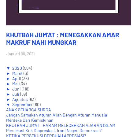
KHUTBAH JUM'AT : MENEGAKKAN AMAR
MAKRUF NAHI MUNGKAR
Januari 08, 2021
▼
2020
(564)
►
Maret
(3)
►
April
(36)
►
Mei
(34)
►
Juni
(118)
►
Juli
(69)
►
Agustus
(63)
▼
September
(60)
ANAK SEHARGA SURGA
Jangan Samakan Aturan Allah Dengan Aturan Manusia
Merdeka Dari Kemiskinan
KHUTBAH JUM'AT : HARAM MELECEHKAN AJARAN ISLAM
Persekusi Kok Diapresiasi, Ironi Negeri Demokrasi?
KETIKA PERSEKUSI BERBUAH APRESIASI?