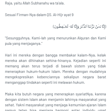
Raja, yaitu Allah Subhanahu wa ta'ala.
Sesuai Firman-Nya dalam QS. Al-Hijr ayat 9
(إِنَّا نَحۡنُ نَزَّلۡنَا ٱلذِّكۡرَ وَإِنَّا لَهُۥ لَحَـٰفِظُونَ)
"Sesungguhnya, Kami-lah yang menurunkan Alquran dan Kami
pula yang menjaganya.''
Hari ini mereka dengan bangga membakar kalam-Nya, kelak
mereka akan dihinakan sehina-hinanya. Kejadian seperti ini
memang akan terus terjadi di bawah sistem yang tidak
menerapkan hukum-hukum Islam. Mereka dengan mudahnya
mengekspresikan kebenciannya sekalipun negara barat
menganggap tindakan seperti ini melawan hukum.
Maka kita butuh negara yang menerapkan syariatNya, karena
dengan sistem Islam akan menjamin lahirnya masyarakat yang
sehat. Yakni masyarakat yang menjaga kemurnian ajaran Islam
namun tetap bisa menjaga harmoni antar individu umat