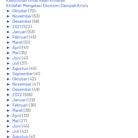
Kebutuhan Umat Akan Khilafah
Khilafah Mengatasi Ekonomi Dampak Krisis
►
Oktober
(70)
►
November
(53)
►
Desember
(58)
►
2021
(522)
►
Januari
(53)
►
Februari
(45)
►
Maret
(51)
►
April
(41)
►
Mei
(35)
►
Juni
(41)
►
Juli
(37)
►
Agustus
(40)
►
September
(41)
►
Oktober
(42)
►
November
(47)
►
Desember
(49)
►
2022
(506)
►
Januari
(29)
►
Februari
(36)
►
Maret
(39)
►
April
(33)
►
Mei
(27)
►
Juni
(45)
►
Juli
(42)
►
Agustus
(41)