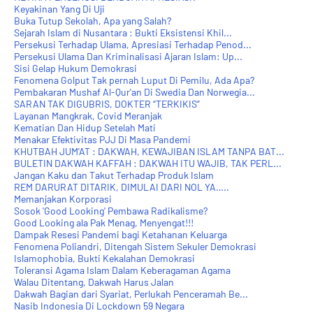
Keyakinan Yang Di Uji
Buka Tutup Sekolah, Apa yang Salah?
Sejarah Islam di Nusantara : Bukti Eksistensi Khil...
Persekusi Terhadap Ulama, Apresiasi Terhadap Penod...
Persekusi Ulama Dan Kriminalisasi Ajaran Islam: Up...
Sisi Gelap Hukum Demokrasi
Fenomena Golput Tak pernah Luput Di Pemilu, Ada Apa?
Pembakaran Mushaf Al-Qur'an Di Swedia Dan Norwegia...
SARAN TAK DIGUBRIS, DOKTER “TERKIKIS”
Layanan Mangkrak, Covid Meranjak
Kematian Dan Hidup Setelah Mati
Menakar Efektivitas PJJ Di Masa Pandemi
KHUTBAH JUM'AT : DAKWAH, KEWAJIBAN ISLAM TANPA BAT...
BULETIN DAKWAH KAFFAH : DAKWAH ITU WAJIB, TAK PERL...
Jangan Kaku dan Takut Terhadap Produk Islam
REM DARURAT DITARIK, DIMULAI DARI NOL YA…..
Memanjakan Korporasi
Sosok 'Good Looking' Pembawa Radikalisme?
Good Looking ala Pak Menag, Menyengat!!!
Dampak Resesi Pandemi bagi Ketahanan Keluarga
Fenomena Poliandri, Ditengah Sistem Sekuler Demokrasi
Islamophobia, Bukti Kekalahan Demokrasi
Toleransi Agama Islam Dalam Keberagaman Agama
Walau Ditentang, Dakwah Harus Jalan
Dakwah Bagian dari Syariat, Perlukah Penceramah Be...
Nasib Indonesia Di Lockdown 59 Negara