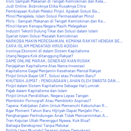
Ironi Sampah Makanan di Tengah Kemiskinan dan Kela...
Judi Online: Bobroknya Etika Rusaknya Citra
Pembiayaan Kuliah Melalui Pinjol, Apakah Solusi Ba...
Minol Merajalela, Islam Solusi Permasalahan Minol
Miris : Sampah Makanan di Tengah Kemiskinan dan Ke...
Minol Haram Kenapa Negara Masih Melegalkan
Industri Tekstil Gulung Tikar dan Solusi dalam Islam
Syariat Islam Solusi Masalah Kemiskinan
NARKOBA MAKIN MERESAHKAN, KEMANA RAKYAT HENDAK BE...
CARA ISLAM MENGATASI VIRUS AQIDAH
Ironinya Ekonomi di dalam Sistem Kapitalisme
Utang Negara Kok ditanggung Rakyat?
GAME ONLINE MARAK, GENERASI KIAN RUSAK
Penjajahan Kapitalisme Atas Nama Investasi
Kapitalisme Gagal Menjamin Kesehatan Mental Rakyat
Pinjol Untuk Bayar UKT, Solusi atau Problem Baru?
KHUTBAH JUM'AT : PENGUASAAN LAHAN OLEH SWASTA DAN ...
Pinjol dalam Sistem Kapitalisme Sebagai Hal Lumrah
Pajak dalam Kapitalisme dan Islam
Pinjol Untuk Pendidikan, Negara Lepas Tangan
Memblokir Pornografi Atau Memblokir Aspirasi?
Tapera: Kebijakan Zalim Untuk Memenuhi Kebutuhan R...
Agar Moment Tahun Baru Hijriyah Dapat Menjalin Per...
Penghargaan Perlindungan Anak Tidak Mencerminkan A...
Tren Kejutan Ultah Merenggut Nyawa, Kok Bisa?
Bahagia Berekspresi Tanpa Melukai
Politik Uang Mustahil Teratasi dalam Demokrasi