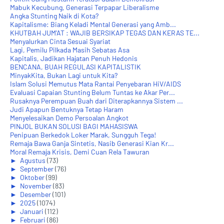
Mabuk Kecubung, Generasi Terpapar Liberalisme
Angka Stunting Naik di Kota?
Kapitalisme: Biang Keladi Mental Generasi yang Amb...
KHUTBAH JUM'AT : WAJIB BERSIKAP TEGAS DAN KERAS TE...
Menyalurkan Cinta Sesuai Syariat
Lagi, Pemilu Pilkada Masih Sebatas Asa
Kapitalis, Jadikan Hajatan Penuh Hedonis
BENCANA, BUAH REGULASI KAPITALISTIK
MinyakKita, Bukan Lagi untuk Kita?
Islam Solusi Memutus Mata Rantai Penyebaran HiV/AIDS
Evaluasi Capaian Stunting Belum Tuntas ke Akar Per...
Rusaknya Perempuan Buah dari Diterapkannya Sistem ...
Judi Apapun Bentuknya Tetap Haram
Menyelesaikan Demo Persoalan Angkot
PINJOL BUKAN SOLUSI BAGI MAHASISWA
Penipuan Berkedok Loker Marak, Sungguh Tega!
Remaja Bawa Ganja Sintetis, Nasib Generasi Kian Kr...
Moral Remaja Krisis, Demi Cuan Rela Tawuran
►
Agustus
(73)
►
September
(76)
►
Oktober
(99)
►
November
(83)
►
Desember
(101)
►
2025
(1074)
►
Januari
(112)
►
Februari
(86)