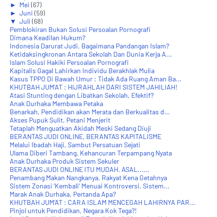
►
Mei
(67)
►
Juni
(59)
▼
Juli
(68)
Pemblokiran Bukan Solusi Persoalan Pornografi
Dimana Keadilan Hukum?
Indonesia Darurat Judi, Bagaimana Pandangan Islam?
Ketidaksingkronan Antara Sekolah Dan Dunia Kerja A...
Islam Solusi Hakiki Persoalan Pornografi
Kapitalis Gagal Lahirkan Individu Berakhlak Mulia
Kasus TPPO Di Bawah Umur : Tidak Ada Ruang Aman Ba...
KHUTBAH JUM'AT : HIJRAHLAH DARI SISTEM JAHILIAH!
Atasi Stunting dengan Libatkan Sekolah, Efektif?
Anak Durhaka Membawa Petaka
Benarkah, Pendidikan akan Merata dan Berkualitas d...
Akses Pupuk Sulit, Petani Menjerit
Tetaplah Menguatkan Akidah Meski Sedang Diuji
BERANTAS JUDI ONLINE, BERANTAS KAPITALISME
Melalui Ibadah Haji, Sambut Persatuan Sejati
Ulama Diberi Tambang, Kehancuran Terpampang Nyata
Anak Durhaka Produk Sistem Sekuler
BERANTAS JUDI ONLINE ITU MUDAH. ASAL......
Penambang Makan Nangkanya, Rakyat Kena Getahnya
Sistem Zonasi ‘Kembali’ Menuai Kontroversi, Sistem...
Marak Anak Durhaka, Pertanda Apa?
KHUTBAH JUM'AT : CARA ISLAM MENCEGAH LAHIRNYA PAR...
Pinjol untuk Pendidikan, Negara Kok Tega?!