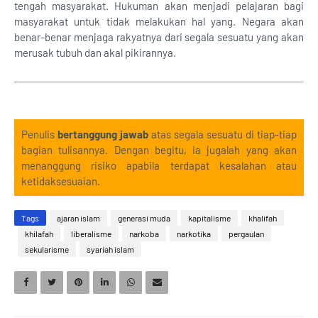
tengah masyarakat. Hukuman akan menjadi pelajaran bagi
masyarakat untuk tidak melakukan hal yang. Negara akan
benar-benar menjaga rakyatnya dari segala sesuatu yang akan
merusak tubuh dan akal pikirannya.
Penulis
bertanggung jawab
atas segala sesuatu di tiap-tiap
bagian tulisannya. Dengan begitu, ia jugalah yang akan
menanggung risiko apabila terdapat kesalahan atau
ketidaksesuaian.
Tags
ajaran islam
generasi muda
kapitalisme
khalifah
khilafah
liberalisme
narkoba
narkotika
pergaulan
sekularisme
syariah islam