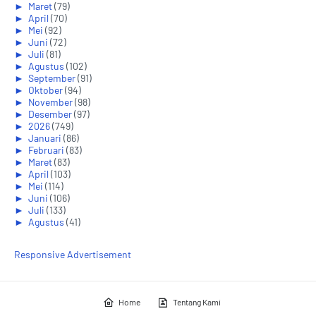
►
Maret
(79)
►
April
(70)
►
Mei
(92)
►
Juni
(72)
►
Juli
(81)
►
Agustus
(102)
►
September
(91)
►
Oktober
(94)
►
November
(98)
►
Desember
(97)
►
2026
(749)
►
Januari
(86)
►
Februari
(83)
►
Maret
(83)
►
April
(103)
►
Mei
(114)
►
Juni
(106)
►
Juli
(133)
►
Agustus
(41)
Responsive Advertisement
Home
Tentang Kami