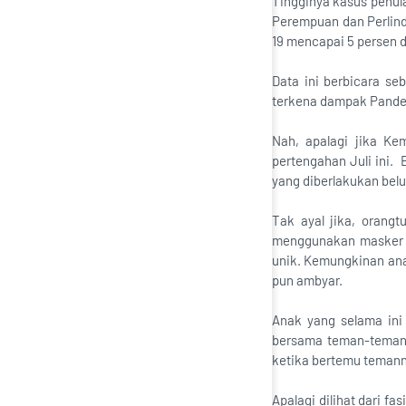
Tingginya kasus penul
Perempuan dan Perlind
19 mencapai 5 persen d
Data ini berbicara s
terkena dampak Pandem
Nah, apalagi jika K
pertengahan Juli ini.
yang diberlakukan bel
Tak ayal jika, orang
menggunakan masker s
unik. Kemungkinan ana
pun ambyar.
Anak yang selama ini 
bersama teman-temann
ketika bertemu temanny
Apalagi dilihat dari f