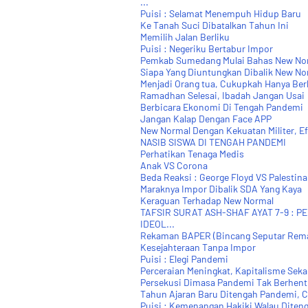
...
Puisi : Selamat Menempuh Hidup Baru
Ke Tanah Suci Dibatalkan Tahun Ini
Memilih Jalan Berliku
Puisi : Negeriku Bertabur Impor
Pemkab Sumedang Mulai Bahas New Nor
Siapa Yang Diuntungkan Dibalik New No
Menjadi Orang tua, Cukupkah Hanya Ber
Ramadhan Selesai, Ibadah Jangan Usai
Berbicara Ekonomi Di Tengah Pandemi
Jangan Kalap Dengan Face APP
New Normal Dengan Kekuatan Militer, Ef
NASIB SISWA DI TENGAH PANDEMI
Perhatikan Tenaga Medis
Anak VS Corona
Beda Reaksi : George Floyd VS Palestina
Maraknya Impor Dibalik SDA Yang Kaya
Keraguan Terhadap New Normal
TAFSIR SURAT ASH-SHAF AYAT 7-9 : 
IDEOL...
Rekaman BAPER (Bincang Seputar Rema
Kesejahteraan Tanpa Impor
Puisi : Elegi Pandemi
Perceraian Meningkat, Kapitalisme Seka
Persekusi Dimasa Pandemi Tak Berhent
Tahun Ajaran Baru Ditengah Pandemi, C
Puisi : Kemenangan Hakiki Walau Dite