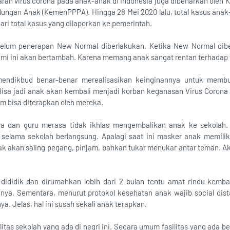
aran virus corona pada anak-anak di Indonesia juga dibenarkan ole
ungan Anak (KemenPPPA). Hingga 28 Mei 2020 lalu, total kasus anak
ari total kasus yang dilaporkan ke pemerintah.
ebelum penerapan New Normal diberlakukan. Ketika New Normal dib
i ini akan bertambah. Karena memang anak sangat rentan terhadap v
emendikbud benar-benar merealisasikan keinginannya untuk memb
 Bisa jadi anak akan kembali menjadi korban keganasan Virus Corona
um bisa diterapkan oleh mereka.
tua dan guru merasa tidak ikhlas mengembalikan anak ke sekolah
elama sekolah berlangsung. Apalagi saat ini masker anak memili
k akan saling pegang, pinjam, bahkan tukar menukar antar teman. Ak
dididik dan dirumahkan lebih dari 2 bulan tentu amat rindu kemba
ya. Sementara, menurut protokol kesehatan anak wajib social dist
a. Jelas, hal ini susah sekali anak terapkan.
asilitas sekolah yang ada di negri ini. Secara umum fasilitas yang 