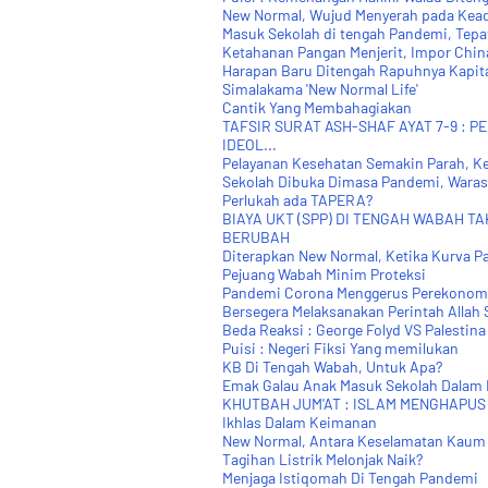
New Normal, Wujud Menyerah pada Kea
Masuk Sekolah di tengah Pandemi, Tepa
Ketahanan Pangan Menjerit, Impor Chin
Harapan Baru Ditengah Rapuhnya Kapit
Simalakama 'New Normal Life'
Cantik Yang Membahagiakan
TAFSIR SURAT ASH-SHAF AYAT 7-9 : 
IDEOL...
Pelayanan Kesehatan Semakin Parah, Ke
Sekolah Dibuka Dimasa Pandemi, Wara
Perlukah ada TAPERA?
BIAYA UKT (SPP) DI TENGAH WABAH T
BERUBAH
Diterapkan New Normal, Ketika Kurva P
Pejuang Wabah Minim Proteksi
Pandemi Corona Menggerus Perekonom
Bersegera Melaksanakan Perintah Allah
Beda Reaksi : George Folyd VS Palestina
Puisi : Negeri Fiksi Yang memilukan
KB Di Tengah Wabah, Untuk Apa?
Emak Galau Anak Masuk Sekolah Dalam
KHUTBAH JUM'AT : ISLAM MENGHAPUS
Ikhlas Dalam Keimanan
New Normal, Antara Keselamatan Kaum K
Tagihan Listrik Melonjak Naik?
Menjaga Istiqomah Di Tengah Pandemi