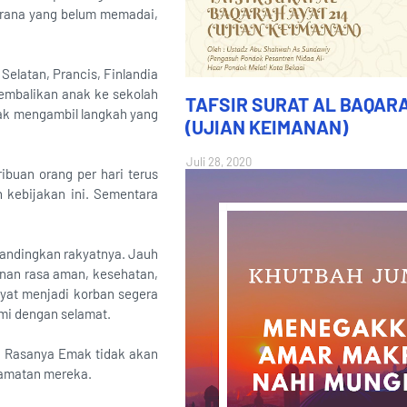
sarana yang belum memadai,
elatan, Prancis, Finlandia
embalikan anak ke sekolah
TAFSIR SURAT AL BAQARA
idak mengambil langkah yang
(UJIAN KEIMANAN)
Juli 28, 2020
ibuan orang per hari terus
 kebijakan ini. Sementara
bandingkan rakyatnya. Jauh
inan rasa aman, kesehatan,
yat menjadi korban segera
emi dengan selamat.
. Rasanya Emak tidak akan
lamatan mereka.