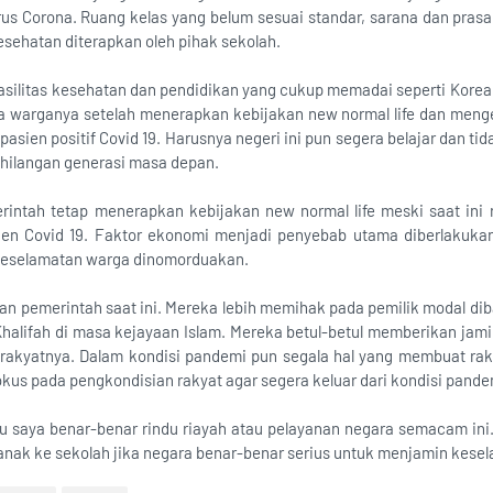
irus Corona. Ruang kelas yang belum sesuai standar, sarana dan pra
kesehatan diterapkan oleh pihak sekolah.
silitas kesehatan dan pendidikan yang cukup memadai seperti Korea S
a warganya setelah menerapkan kebijakan new normal life dan meng
asien positif Covid 19. Harusnya negeri ini pun segera belajar dan t
ehilangan generasi masa depan.
ntah tetap menerapkan kebijakan new normal life meski saat ini r
en Covid 19. Faktor ekonomi menjadi penyebab utama diberlakukan
 keselamatan warga dinomorduakan.
kan pemerintah saat ini. Mereka lebih memihak pada pemilik modal di
halifah di masa kejayaan Islam. Mereka betul-betul memberikan jam
rakyatnya. Dalam kondisi pandemi pun segala hal yang membuat rak
okus pada pengkondisian rakyat agar segera keluar dari kondisi pand
 saya benar-benar rindu riayah atau pelayanan negara semacam ini
nak ke sekolah jika negara benar-benar serius untuk menjamin kese