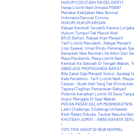
HUKUM COD (CASH ON DELIVERY)
Harga Listrik Naik Dimasa PSBB?
Menakar Kebijakan New Normal
Indonesia Darurat Corona
HUKUM-HUKUM ARISAN
Rakyat Kembali Tercekik Karena Lonjakan
Hukum Tumpul Tak Masuk Akal
BPJS Defisit, Rakyat Kian Menjerit
Tarif Listrik Mencekik , Rakyat Menjerit
Liqo Syawal, Umat Rindu Penerapan Sya
Benarkah New Normal Life Akhir Dari Seg
Masa Pandemik, Masa Listrik Naik
Kembali Ke Sekolah Di Tengah Wabah, T
AWAS ADA PROPAGANDA BARAT
Bila Zakat Saja Menjadi Solusi, Apalagi Is
Kala Pandemic, Tarif Listrik Naik, Masyar
Cerpen : Buah Hati Yang Tak Dirindukan
Tapera (Tagihan Pemerasan Rakyat)
Polemik Kenaikan Listrik VS Desa Tanpa
Impor Menggila Di Saat Wabah
PERAN PASAR DALAM MENINGKATNYA 
Lathi Challenge, Challenge Unfaedah
Klub Malam Dibuka, Taubat Nasuha Hany
KHUTBAH JUM'AT : AWAS BAHAYA SEK
!
TIPS TRIK HIDUP DI NEW NORMAL