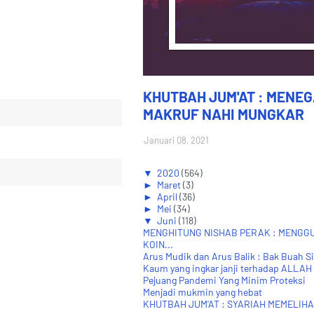
KHUTBAH JUM'AT : MENE
MAKRUF NAHI MUNGKAR
Januari 08, 2021
▼
2020
(564)
►
Maret
(3)
►
April
(36)
►
Mei
(34)
▼
Juni
(118)
MENGHITUNG NISHAB PERAK : MENG
KOIN...
Arus Mudik dan Arus Balik : Bak Buah S
Kaum yang ingkar janji terhadap ALLAH
Pejuang Pandemi Yang Minim Proteksi
Menjadi mukmin yang hebat
KHUTBAH JUM'AT : SYARIAH MEMELIH