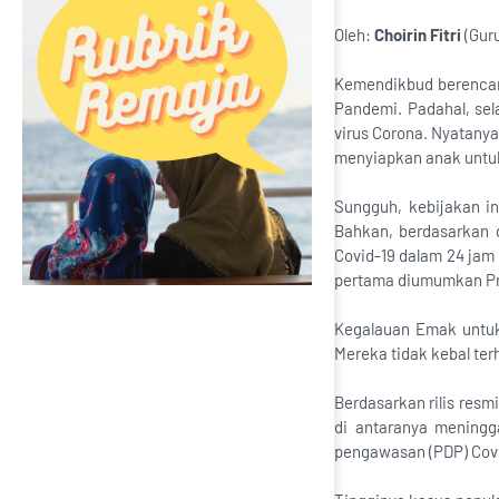
Oleh:
Choirin Fitri
(Guru
Kemendikbud berencana
Pandemi. Padahal, sel
virus Corona. Nyatany
menyiapkan anak untuk
Sungguh, kebijakan in
Bahkan, berdasarkan 
Covid-19 dalam 24 jam 
pertama diumumkan Pr
Kegalauan Emak untuk
Mereka tidak kebal ter
Berdasarkan rilis resm
di antaranya meningg
pengawasan (PDP) Covid