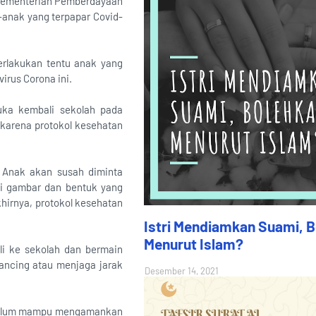
h Kementerian Pemberdayaan
-anak yang terpapar Covid-
erlakukan tentu anak yang
irus Corona ini.
uka kembali sekolah pada
 karena protokol kesehatan
. Anak akan susah diminta
ki gambar dan bentuk yang
hirnya, protokol kesehatan
Istri Mendiamkan Suami, 
Menurut Islam?
li ke sekolah dan bermain
ancing atau menjaga jarak
Desember 14, 2021
ada belum mampu mengamankan