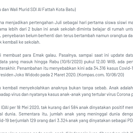
 dan Wali Murid SDI Al Fattah Kota Batu)
 menjadikan pertengahan Juli sebagai hari pertama siswa siswi ma
ama lebih dari 2 bulan ini anak sekolah diminta belajar di rumah u
a, penyebaran belum berhenti dan terus bertambah namun orangtua da
 kembali ke sekolah.
i membuat para Emak galau. Pasalnya, sampai saat ini update data
data yang masuk hingga Rabu (10/6/2020) pukul 12.00 WIB, ada pe
terakhir. Penambahan itu menyebabkan kini ada 34.316 kasus Covid-19
esiden Joko Widodo pada 2 Maret 2020. (Kompas.com, 10/06/20)
 kembali menyekolahkan anaknya bukan tanpa sebab. Anak adalah
hadap virus dan nyatanya kasus anak-anak yang tertular virus Corona
i IDAI per 18 Mei 2020, tak kurang dari 584 anak dinyatakan positif me
al dunia. Sementara itu, jumlah anak yang meninggal dunia deng
-19 berjumlah 129 orang dari 3.324 anak yang dinyatakan sebagai PD