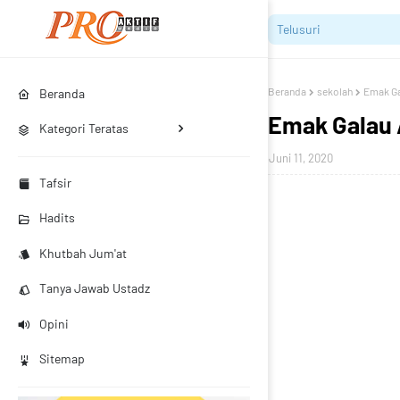
Beranda
sekolah
Emak Ga
Beranda
Emak Galau 
Kategori Teratas
Juni 11, 2020
Tafsir
Hadits
Khutbah Jum'at
Tanya Jawab Ustadz
Opini
Sitemap