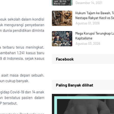
Desember 14, 2021
Hukum Tajam ke Bawah, Tu
Nestapa Rakyat Kecil vs 
suk sekolah dalam kondisi
Agustus 01, 2026
ntuk mengurangi penyebaran
n dunia pendidikan diminta
Mega Korupsi Terungkap La
Kapitalisme
Agustus 03, 2026
 terbaru terus meningkat.
nambahan 1.241 kasus baru
 di Indonesia, sejak kasus
Facebook
 aset masa depan sebuah.
 pun cukup banyak.
Paling Banyak dilihat
ngidap Covid-19 dan 14 anak
an berstatus pasien dalam
P tersebut.