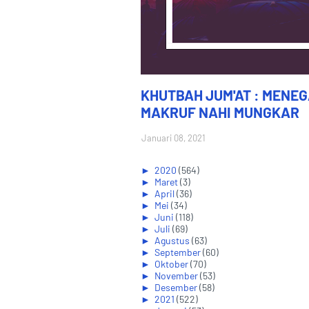
KHUTBAH JUM'AT : MENE
MAKRUF NAHI MUNGKAR
Januari 08, 2021
►
2020
(564)
►
Maret
(3)
►
April
(36)
►
Mei
(34)
►
Juni
(118)
►
Juli
(69)
►
Agustus
(63)
►
September
(60)
►
Oktober
(70)
►
November
(53)
►
Desember
(58)
►
2021
(522)