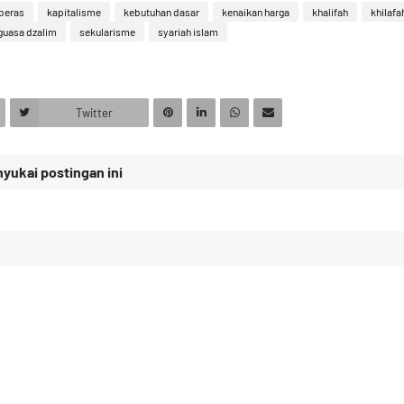
beras
kapitalisme
kebutuhan dasar
kenaikan harga
khalifah
khilafa
guasa dzalim
sekularisme
syariah islam
Twitter
ukai postingan ini