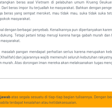
idatangkan beras asal Vietnam di pelabuhan umum Krueng Geuku
 Dari beras impor itu terjuallah ke masyarakat. Bahkan dengan penge
rga beras yang sempat meroket, mau tidak mau, suka tidak suka tet
pokok masyarakat.
al dengan berbagai penyebab. Kenaikannya pun dipertanyakan karena
ukung. Tetapi petani tetap merugi karena harga gabah murah dan ha
i masyarakat.
, masalah pangan mendapat perhatian serius karena merupakan ke
(Khalifah) dan jajarannya wajib memenuhi seluruh kebutuhan rakyat
an murah. Atas dorongan iman mereka akan melaksanakan tugas meng
 jawab
atas segala sesuatu di tiap-tiap bagian tulisannya. Dengan beg
abila terdapat kesalahan atau ketidaksesuaian.