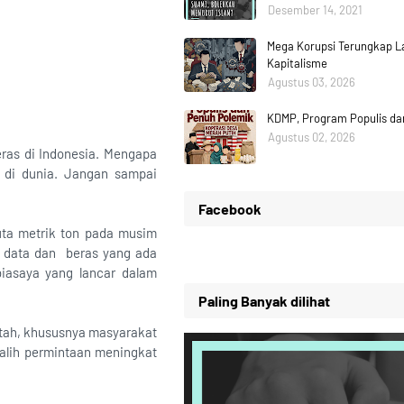
Desember 14, 2021
Mega Korupsi Terungkap La
Kapitalisme
Agustus 03, 2026
KDMP, Program Populis da
Agustus 02, 2026
ras di Indonesia. Mengapa
r di dunia. Jangan sampai
Facebook
uta metrik ton pada musim
a data dan beras yang ada
biasaya yang lancar dalam
Paling Banyak dilihat
ntah, khususnya masyarakat
dalih permintaan meningkat