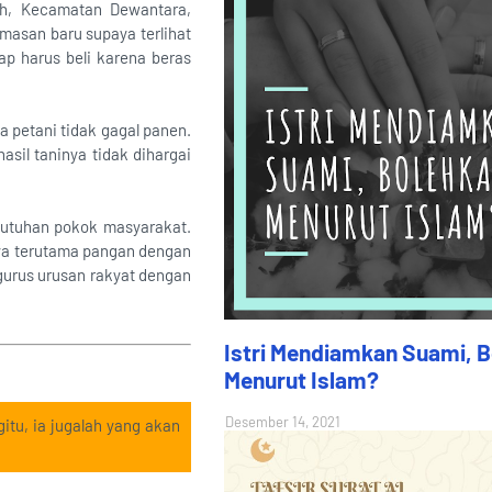
eh, Kecamatan Dewantara,
masan baru supaya terlihat
ap harus beli karena beras
 petani tidak gagal panen.
sil taninya tidak dihargai
butuhan pokok masyarakat.
nya terutama pangan dengan
urus urusan rakyat dengan
Istri Mendiamkan Suami, 
Menurut Islam?
Desember 14, 2021
itu, ia jugalah yang akan