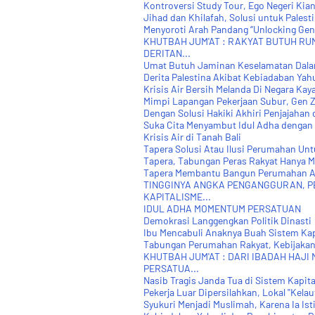
Kontroversi Study Tour, Ego Negeri Kia
Jihad dan Khilafah, Solusi untuk Palest
Menyoroti Arah Pandang “Unlocking Gen-
KHUTBAH JUM'AT : RAKYAT BUTUH RU
DERITAN...
Umat Butuh Jaminan Keselamatan Dala
Derita Palestina Akibat Kebiadaban Yahu
Krisis Air Bersih Melanda Di Negara Kay
Mimpi Lapangan Pekerjaan Subur, Gen Z
Dengan Solusi Hakiki Akhiri Penjajahan d
Suka Cita Menyambut Idul Adha dengan K
Krisis Air di Tanah Bali
Tapera Solusi Atau Ilusi Perumahan Unt
Tapera, Tabungan Peras Rakyat Hanya M
Tapera Membantu Bangun Perumahan Ata
TINGGINYA ANGKA PENGANGGURAN, 
KAPITALISME...
IDUL ADHA MOMENTUM PERSATUAN
Demokrasi Langgengkan Politik Dinasti
Ibu Mencabuli Anaknya Buah Sistem Ka
Tabungan Perumahan Rakyat, Kebijakan 
KHUTBAH JUM'AT : DARI IBADAH HAJI
PERSATUA...
Nasib Tragis Janda Tua di Sistem Kapita
Pekerja Luar Dipersilahkan, Lokal "Kelaut
Syukuri Menjadi Muslimah, Karena Ia Is