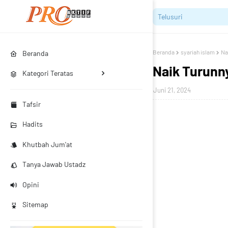
Beranda
syariah islam
Na
Beranda
Naik Turunn
Kategori Teratas
Juni 21, 2024
Tafsir
Hadits
Khutbah Jum'at
Tanya Jawab Ustadz
Opini
Sitemap