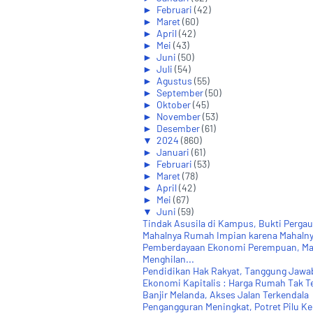
►
Februari
(42)
►
Maret
(60)
►
April
(42)
►
Mei
(43)
►
Juni
(50)
►
Juli
(54)
►
Agustus
(55)
►
September
(50)
►
Oktober
(45)
►
November
(53)
►
Desember
(61)
▼
2024
(860)
►
Januari
(61)
►
Februari
(53)
►
Maret
(78)
►
April
(42)
►
Mei
(67)
▼
Juni
(59)
Tindak Asusila di Kampus, Bukti Pergaul
Mahalnya Rumah Impian karena Mahalny
Pemberdayaan Ekonomi Perempuan, M
Menghilan...
Pendidikan Hak Rakyat, Tanggung Jawa
Ekonomi Kapitalis : Harga Rumah Tak T
Banjir Melanda, Akses Jalan Terkendala
Pengangguran Meningkat, Potret Pilu Keh