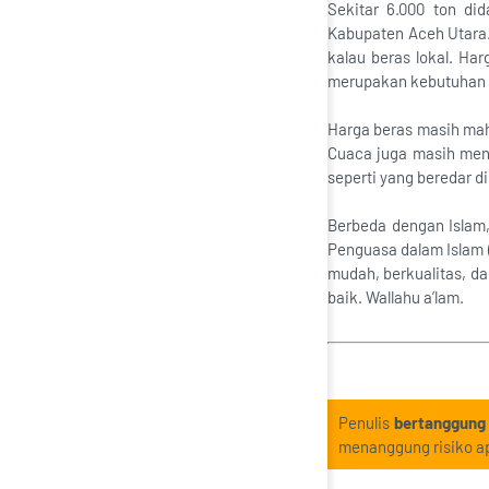
Sekitar 6.000 ton d
Kabupaten Aceh Utara.
kalau beras lokal. Ha
merupakan kebutuhan 
Harga beras masih mah
Cuaca juga masih mend
seperti yang beredar d
Berbeda dengan Islam
Penguasa dalam Islam 
mudah, berkualitas, d
baik. Wallahu a’lam.
Penulis
bertanggung
menanggung risiko ap