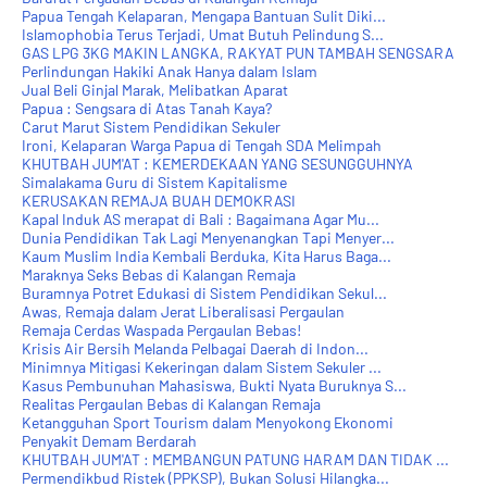
Papua Tengah Kelaparan, Mengapa Bantuan Sulit Diki...
Islamophobia Terus Terjadi, Umat Butuh Pelindung S...
GAS LPG 3KG MAKIN LANGKA, RAKYAT PUN TAMBAH SENGSARA
Perlindungan Hakiki Anak Hanya dalam Islam
Jual Beli Ginjal Marak, Melibatkan Aparat
Papua : Sengsara di Atas Tanah Kaya?
Carut Marut Sistem Pendidikan Sekuler
Ironi, Kelaparan Warga Papua di Tengah SDA Melimpah
KHUTBAH JUM'AT : KEMERDEKAAN YANG SESUNGGUHNYA
Simalakama Guru di Sistem Kapitalisme
KERUSAKAN REMAJA BUAH DEMOKRASI
Kapal Induk AS merapat di Bali : Bagaimana Agar Mu...
Dunia Pendidikan Tak Lagi Menyenangkan Tapi Menyer...
Kaum Muslim India Kembali Berduka, Kita Harus Baga...
Maraknya Seks Bebas di Kalangan Remaja
Buramnya Potret Edukasi di Sistem Pendidikan Sekul...
Awas, Remaja dalam Jerat Liberalisasi Pergaulan
Remaja Cerdas Waspada Pergaulan Bebas!
Krisis Air Bersih Melanda Pelbagai Daerah di Indon...
Minimnya Mitigasi Kekeringan dalam Sistem Sekuler ...
Kasus Pembunuhan Mahasiswa, Bukti Nyata Buruknya S...
Realitas Pergaulan Bebas di Kalangan Remaja
Ketangguhan Sport Tourism dalam Menyokong Ekonomi
Penyakit Demam Berdarah
KHUTBAH JUM'AT : MEMBANGUN PATUNG HARAM DAN TIDAK ...
Permendikbud Ristek (PPKSP), Bukan Solusi Hilangka...