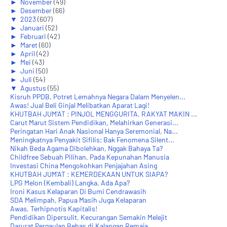
►
November
(49)
►
Desember
(66)
▼
2023
(607)
►
Januari
(52)
►
Februari
(42)
►
Maret
(60)
►
April
(42)
►
Mei
(43)
►
Juni
(50)
►
Juli
(54)
▼
Agustus
(55)
Kisruh PPDB, Potret Lemahnya Negara Dalam Menyelen...
Awas! Jual Beli Ginjal Melibatkan Aparat Lagi!
KHUTBAH JUM'AT : PINJOL MENGGURITA, RAKYAT MAKIN ...
Carut Marut Sistem Pendidikan, Melahirkan Generasi...
Peringatan Hari Anak Nasional Hanya Seremonial, Na...
Meningkatnya Penyakit Sifilis; Bak Fenomena Silent...
Nikah Beda Agama Dibolehkan, Nggak Bahaya Ta?
Childfree Sebuah Pilihan, Pada Kepunahan Manusia
Investasi China Mengokohkan Penjajahan Asing
KHUTBAH JUM'AT : KEMERDEKAAN UNTUK SIAPA?
LPG Melon (Kembali) Langka, Ada Apa?
Ironi Kasus Kelaparan Di Bumi Cendrawasih
SDA Melimpah, Papua Masih Juga Kelaparan
Awas, Terhipnotis Kapitalis!
Pendidikan Dipersulit, Kecurangan Semakin Melejit
Darurat Pergaulan Bebas di Kalangan Remaja