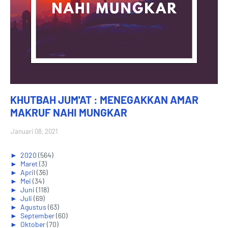
KHUTBAH JUM'AT : MENEGAKKAN AMAR
MAKRUF NAHI MUNGKAR
Januari 08, 2021
►
2020
(564)
►
Maret
(3)
►
April
(36)
►
Mei
(34)
►
Juni
(118)
►
Juli
(69)
►
Agustus
(63)
►
September
(60)
►
Oktober
(70)