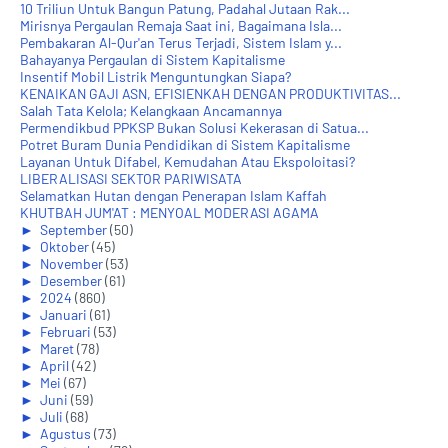
10 Triliun Untuk Bangun Patung, Padahal Jutaan Rak...
Mirisnya Pergaulan Remaja Saat ini, Bagaimana Isla...
Pembakaran Al-Qur'an Terus Terjadi, Sistem Islam y...
Bahayanya Pergaulan di Sistem Kapitalisme
Insentif Mobil Listrik Menguntungkan Siapa?
KENAIKAN GAJI ASN, EFISIENKAH DENGAN PRODUKTIVITAS...
Salah Tata Kelola; Kelangkaan Ancamannya
Permendikbud PPKSP Bukan Solusi Kekerasan di Satua...
Potret Buram Dunia Pendidikan di Sistem Kapitalisme
Layanan Untuk Difabel, Kemudahan Atau Ekspoloitasi?
LIBERALISASI SEKTOR PARIWISATA
Selamatkan Hutan dengan Penerapan Islam Kaffah
KHUTBAH JUM'AT : MENYOAL MODERASI AGAMA
►
September
(50)
►
Oktober
(45)
►
November
(53)
►
Desember
(61)
►
2024
(860)
►
Januari
(61)
►
Februari
(53)
►
Maret
(78)
►
April
(42)
►
Mei
(67)
►
Juni
(59)
►
Juli
(68)
►
Agustus
(73)