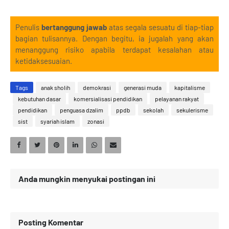
Penulis
bertanggung jawab
atas segala sesuatu di tiap-tiap
bagian tulisannya. Dengan begitu, ia jugalah yang akan
menanggung risiko apabila terdapat kesalahan atau
ketidaksesuaian.
Tags
anak sholih
demokrasi
generasi muda
kapitalisme
kebutuhan dasar
komersialisasi pendidikan
pelayanan rakyat
pendidikan
penguasa dzalim
ppdb
sekolah
sekulerisme
sist
syariah islam
zonasi
Anda mungkin menyukai postingan ini
Posting Komentar